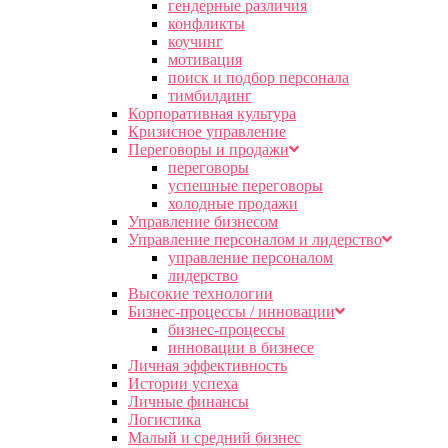
гендерные различия
конфликты
коучинг
мотивация
поиск и подбор персонала
тимбилдинг
Корпоративная культура
Кризисное управление
Переговоры и продажи
переговоры
успешные переговоры
холодные продажи
Управление бизнесом
Управление персоналом и лидерство
управление персоналом
лидерство
Высокие технологии
Бизнес-процессы / инновации
бизнес-процессы
инновации в бизнесе
Личная эффективность
Истории успеха
Личные финансы
Логистика
Малый и средний бизнес