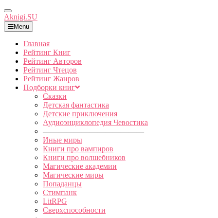
Toggle
Aknigi.SU
Navigation
Menu
Главная
Рейтинг Книг
Рейтинг Авторов
Рейтинг Чтецов
Рейтинг Жанров
Подборки книг
Сказки
Детская фантастика
Детские приключения
Аудиоэнциклопедия Чевостика
—————————————
Иные миры
Книги про вампиров
Книги про волшебников
Магические академии
Магические миры
Попаданцы
Стимпанк
LitRPG
Сверхспособности