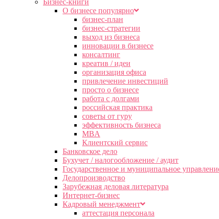
Бизнес-книги
О бизнесе популярно
бизнес-план
бизнес-стратегии
выход из бизнеса
инновации в бизнесе
консалтинг
креатив / идеи
организация офиса
привлечение инвестиций
просто о бизнесе
работа с долгами
российская практика
советы от гуру
эффективность бизнеса
MBA
Клиентский сервис
Банковское дело
Бухучет / налогообложение / аудит
Государственное и муниципальное управлени
Делопроизводство
Зарубежная деловая литература
Интернет-бизнес
Кадровый менеджмент
аттестация персонала