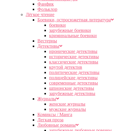
Фанфик
Фольклор
Лёгкое чтение
Боевики, остросюжетная литература
боевики
зарубежные боевики
криминальные боевики
Вестерны
Детективы
иронические детективы
исторические детективы
классические детективы
крутой детектив
политические детективы
полицейские детективы
современные детективы
шпионские детективы
зарубежные детективы
Журналы
женские журналы
мужские журналы
Комиксы / Манга
Легкая проза
Любовные романы
зарубежные любовные романы