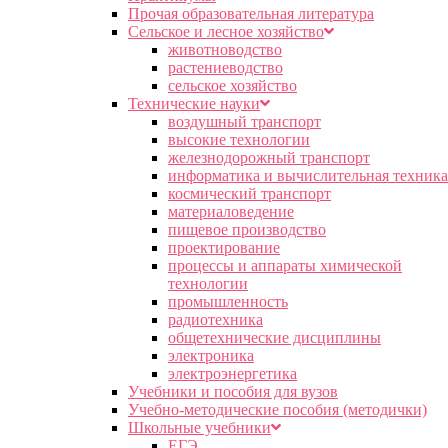
Прочая образовательная литература
Сельское и лесное хозяйство
животноводство
растениеводство
сельское хозяйство
Технические науки
воздушный транспорт
высокие технологии
железнодорожный транспорт
информатика и вычислительная техника
космический транспорт
материаловедение
пищевое производство
проектирование
процессы и аппараты химической
технологии
промышленность
радиотехника
общетехнические дисциплины
электроника
электроэнергетика
Учебники и пособия для вузов
Учебно-методические пособия (методички)
Школьные учебники
ЕГЭ