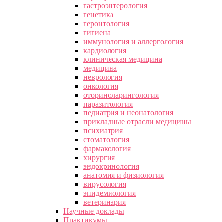
гастроэнтерология
генетика
геронтология
гигиена
иммунология и аллергология
кардиология
клиническая медицина
медицина
неврология
онкология
оториноларингология
паразитология
педиатрия и неонатология
прикладные отрасли медицины
психиатрия
стоматология
фармакология
хирургия
эндокринология
анатомия и физиология
вирусология
эпидемиология
ветеринария
Научные доклады
Практикумы