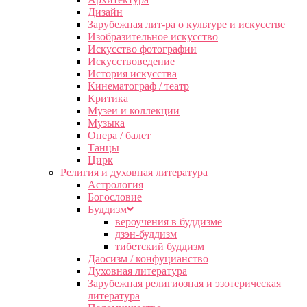
Дизайн
Зарубежная лит-ра о культуре и искусстве
Изобразительное искусство
Искусство фотографии
Искусствоведение
История искусства
Кинематограф / театр
Критика
Музеи и коллекции
Музыка
Опера / балет
Танцы
Цирк
Религия и духовная литература
Астрология
Богословие
Буддизм
вероучения в буддизме
дзэн-буддизм
тибетский буддизм
Даосизм / конфуцианство
Духовная литература
Зарубежная религиозная и эзотерическая
литература