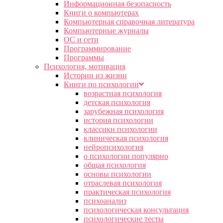
Информационная безопасность
Книги о компьютерах
Компьютерная справочная литература
Компьютерные журналы
ОС и сети
Программирование
Программы
Психология, мотивация
Истории из жизни
Книги по психологии
возрастная психология
детская психология
зарубежная психология
история психологии
классики психологии
клиническая психология
нейропсихология
о психологии популярно
общая психология
основы психологии
отраслевая психология
практическая психология
психоанализ
психологическая консультация
психологические тесты