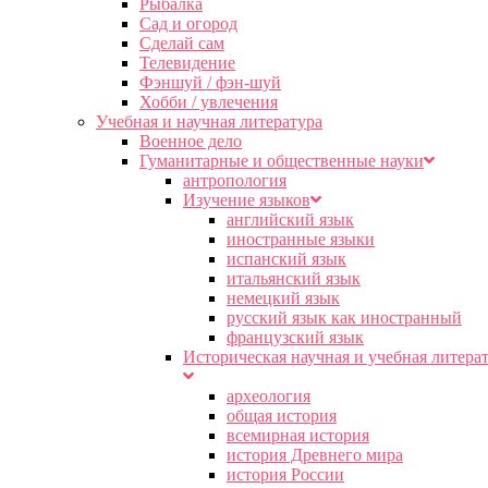
Рыбалка
Сад и огород
Сделай сам
Телевидение
Фэншуй / фэн-шуй
Хобби / увлечения
Учебная и научная литература
Военное дело
Гуманитарные и общественные науки
антропология
Изучение языков
английский язык
иностранные языки
испанский язык
итальянский язык
немецкий язык
русский язык как иностранный
французский язык
Историческая научная и учебная литера
археология
общая история
всемирная история
история Древнего мира
история России