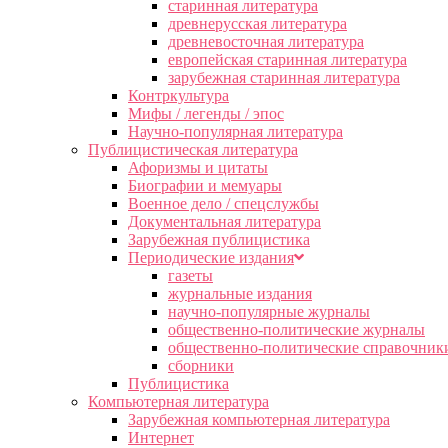
старинная литература
древнерусская литература
древневосточная литература
европейская старинная литература
зарубежная старинная литература
Контркультура
Мифы / легенды / эпос
Научно-популярная литература
Публицистическая литература
Афоризмы и цитаты
Биографии и мемуары
Военное дело / спецслужбы
Документальная литература
Зарубежная публицистика
Периодические издания
газеты
журнальные издания
научно-популярные журналы
общественно-политические журналы
общественно-политические справочник
сборники
Публицистика
Компьютерная литература
Зарубежная компьютерная литература
Интернет