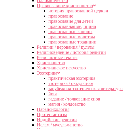
Паломничество
Православное христианство
история православной церкви
православие
православие для детей
православная медицина
православные каноны
православные молитвы
православные традиции
Религии / верования / культы
Религиоведение / история религий
Религиозные тексты
Христианство
Христианское искусство
Эзотерика
практическая эзотерика
эзотерика / оккультизм
зарубежная эзотерическая литература
йога
гадание / толкование снов
магия / колдовство
Парапсихология
Протестантизм
Индийские религии
Ислам / мусульманство