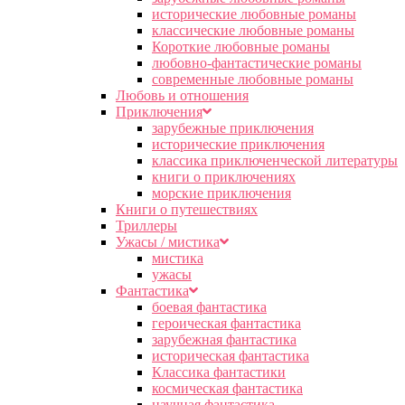
исторические любовные романы
классические любовные романы
Короткие любовные романы
любовно-фантастические романы
современные любовные романы
Любовь и отношения
Приключения
зарубежные приключения
исторические приключения
классика приключенческой литературы
книги о приключениях
морские приключения
Книги о путешествиях
Триллеры
Ужасы / мистика
мистика
ужасы
Фантастика
боевая фантастика
героическая фантастика
зарубежная фантастика
историческая фантастика
Классика фантастики
космическая фантастика
научная фантастика