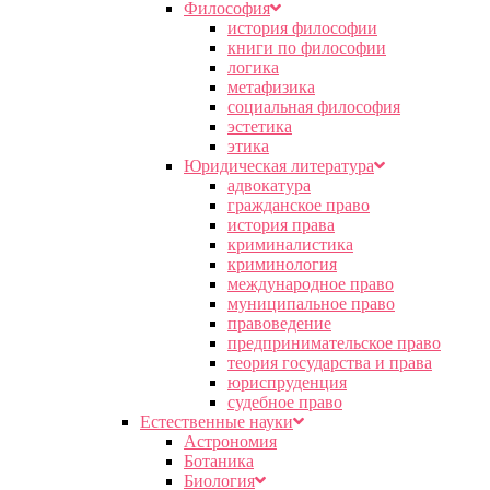
Философия
история философии
книги по философии
логика
метафизика
социальная философия
эстетика
этика
Юридическая литература
адвокатура
гражданское право
история права
криминалистика
криминология
международное право
муниципальное право
правоведение
предпринимательское право
теория государства и права
юриспруденция
судебное право
Естественные науки
Астрономия
Ботаника
Биология