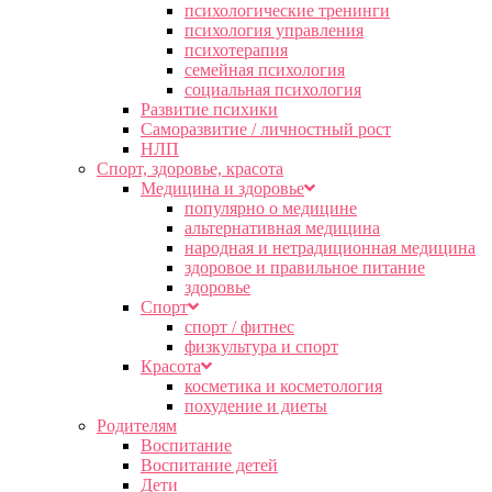
психологические тренинги
психология управления
психотерапия
семейная психология
социальная психология
Развитие психики
Саморазвитие / личностный рост
НЛП
Спорт, здоровье, красота
Медицина и здоровье
популярно о медицине
альтернативная медицина
народная и нетрадиционная медицина
здоровое и правильное питание
здоровье
Спорт
спорт / фитнес
физкультура и спорт
Красота
косметика и косметология
похудение и диеты
Родителям
Воспитание
Воспитание детей
Дети