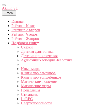
Toggle
Aknigi.SU
Navigation
Menu
Главная
Рейтинг Книг
Рейтинг Авторов
Рейтинг Чтецов
Рейтинг Жанров
Подборки книг
Сказки
Детская фантастика
Детские приключения
Аудиоэнциклопедия Чевостика
—————————————
Иные миры
Книги про вампиров
Книги про волшебников
Магические академии
Магические миры
Попаданцы
Стимпанк
LitRPG
Сверхспособности