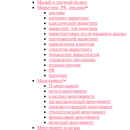
Малый и средний бизнес
Маркетинг, PR, реклама
реклама
интернет-маркетинг
классический маркетинг
маркетинг для новичков
маркетинговые исследования и анализ
партизанский маркетинг
привлечение клиентов
стратегия маркетинга
управление маркетингом
управление продажами
техника продаж
PR
брендинг
Менеджмент
IT-менеджмент
project-менеджмент
классика менеджмента
организационный менеджмент
производственный менеджмент
стратегический менеджмент
финансовый менеджмент
японский менеджмент
Менеджмент и кадры