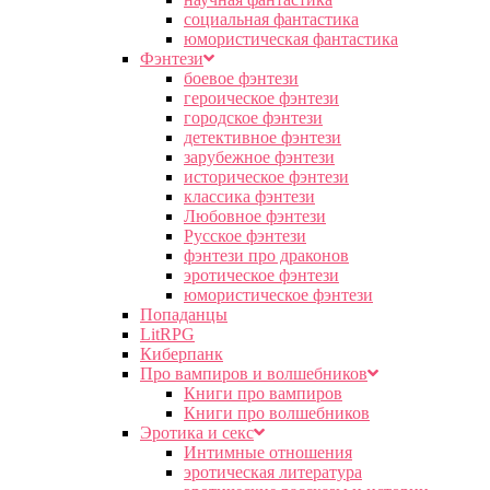
социальная фантастика
юмористическая фантастика
Фэнтези
боевое фэнтези
героическое фэнтези
городское фэнтези
детективное фэнтези
зарубежное фэнтези
историческое фэнтези
классика фэнтези
Любовное фэнтези
Русское фэнтези
фэнтези про драконов
эротическое фэнтези
юмористическое фэнтези
Попаданцы
LitRPG
Киберпанк
Про вампиров и волшебников
Книги про вампиров
Книги про волшебников
Эротика и секс
Интимные отношения
эротическая литература