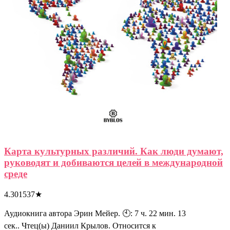
Карта культурных различий. Как люди думают,
руководят и добиваются целей в международной
среде
4.301537
★
Аудиокнига автора Эрин Мейер. 🕙: 7 ч. 22 мин. 13
сек.. Чтец(ы) Даниил Крылов. Относится к