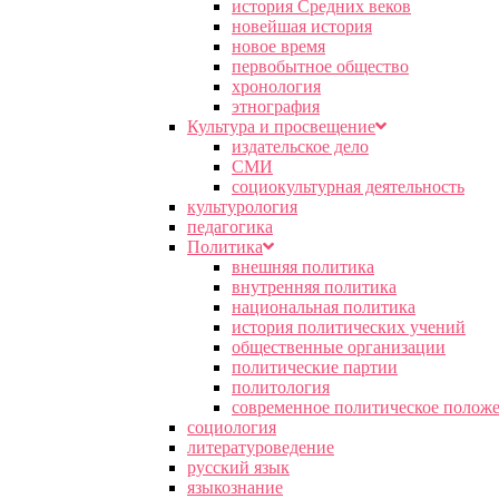
история Средних веков
новейшая история
новое время
первобытное общество
хронология
этнография
Культура и просвещение
издательское дело
СМИ
социокультурная деятельность
культурология
педагогика
Политика
внешняя политика
внутренняя политика
национальная политика
история политических учений
общественные организации
политические партии
политология
современное политическое полож
социология
литературоведение
русский язык
языкознание