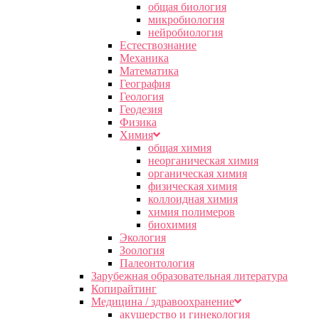
общая биология
микробиология
нейробиология
Естествознание
Механика
Математика
География
Геология
Геодезия
Физика
Химия
общая химия
неорганическая химия
органическая химия
физическая химия
коллоидная химия
химия полимеров
биохимия
Экология
Зоология
Палеонтология
Зарубежная образовательная литература
Копирайтинг
Медицина / здравоохранение
акушерство и гинекология