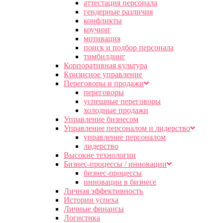
аттестация персонала
гендерные различия
конфликты
коучинг
мотивация
поиск и подбор персонала
тимбилдинг
Корпоративная культура
Кризисное управление
Переговоры и продажи
переговоры
успешные переговоры
холодные продажи
Управление бизнесом
Управление персоналом и лидерство
управление персоналом
лидерство
Высокие технологии
Бизнес-процессы / инновации
бизнес-процессы
инновации в бизнесе
Личная эффективность
Истории успеха
Личные финансы
Логистика