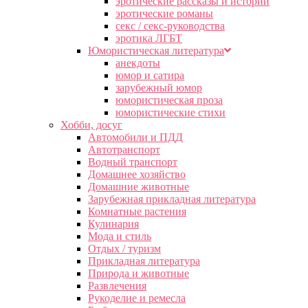
эротические рассказы и истории
эротические романы
секс / секс-руководства
эротика ЛГБТ
Юмористическая литература
анекдоты
юмор и сатира
зарубежный юмор
юмористическая проза
юмористические стихи
Хобби, досуг
Автомобили и ПДД
Автотранспорт
Водный транспорт
Домашнее хозяйство
Домашние животные
Зарубежная прикладная литература
Комнатные растения
Кулинария
Мода и стиль
Отдых / туризм
Прикладная литература
Природа и животные
Развлечения
Рукоделие и ремесла