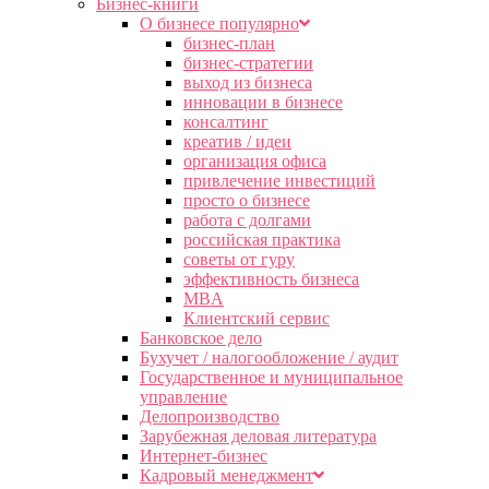
Бизнес-книги
О бизнесе популярно
бизнес-план
бизнес-стратегии
выход из бизнеса
инновации в бизнесе
консалтинг
креатив / идеи
организация офиса
привлечение инвестиций
просто о бизнесе
работа с долгами
российская практика
советы от гуру
эффективность бизнеса
MBA
Клиентский сервис
Банковское дело
Бухучет / налогообложение / аудит
Государственное и муниципальное
управление
Делопроизводство
Зарубежная деловая литература
Интернет-бизнес
Кадровый менеджмент