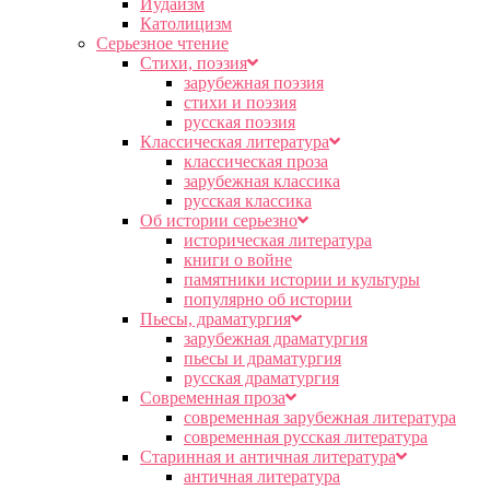
Иудаизм
Католицизм
Серьезное чтение
Cтихи, поэзия
зарубежная поэзия
стихи и поэзия
русская поэзия
Классическая литература
классическая проза
зарубежная классика
русская классика
Об истории серьезно
историческая литература
книги о войне
памятники истории и культуры
популярно об истории
Пьесы, драматургия
зарубежная драматургия
пьесы и драматургия
русская драматургия
Современная проза
современная зарубежная литература
современная русская литература
Старинная и античная литература
античная литература