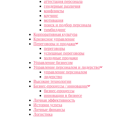
аттестация персонала
гендерные различия
конфликты
коучинг
мотивация
поиск и подбор персонала
тимбилдинг
Корпоративная культура
Кризисное управление
Переговоры и продажи
переговоры
успешные переговоры
холодные продажи
Управление бизнесом
Управление персоналом и лидерство
управление персоналом
лидерство
Высокие технологии
Бизнес-процессы / инновации
бизнес-процессы
инновации в бизнесе
Личная эффективность
Истории успеха
Личные финансы
Логистика