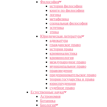
Философия
история философии
книги по философии
логика
метафизика
социальная философия
эстетика
этика
Юридическая литература
адвокатура
гражданское право
история права
криминалистика
криминология
международное право
муниципальное право
правоведение
предпринимательское право
теория государства и права
юриспруденция
судебное право
Естественные науки
Астрономия
Ботаника
Биология