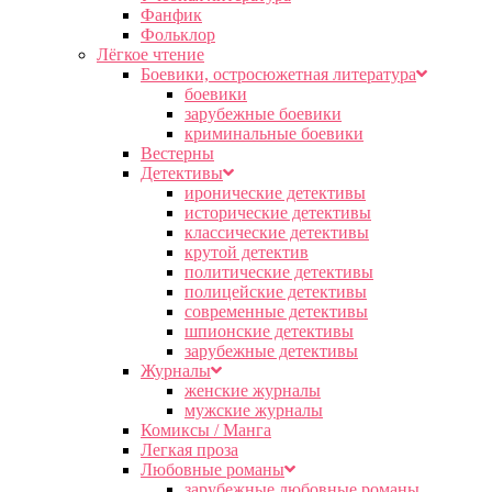
Фанфик
Фольклор
Лёгкое чтение
Боевики, остросюжетная литература
боевики
зарубежные боевики
криминальные боевики
Вестерны
Детективы
иронические детективы
исторические детективы
классические детективы
крутой детектив
политические детективы
полицейские детективы
современные детективы
шпионские детективы
зарубежные детективы
Журналы
женские журналы
мужские журналы
Комиксы / Манга
Легкая проза
Любовные романы
зарубежные любовные романы