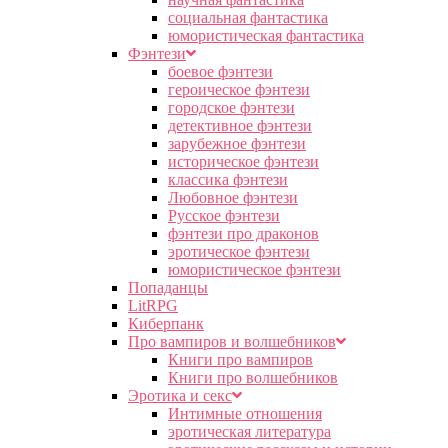
социальная фантастика
юмористическая фантастика
Фэнтези
боевое фэнтези
героическое фэнтези
городское фэнтези
детективное фэнтези
зарубежное фэнтези
историческое фэнтези
классика фэнтези
Любовное фэнтези
Русское фэнтези
фэнтези про драконов
эротическое фэнтези
юмористическое фэнтези
Попаданцы
LitRPG
Киберпанк
Про вампиров и волшебников
Книги про вампиров
Книги про волшебников
Эротика и секс
Интимные отношения
эротическая литература