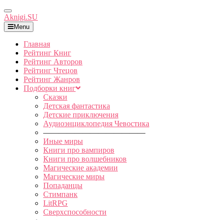
Toggle
Aknigi.SU
Navigation
Menu
Главная
Рейтинг Книг
Рейтинг Авторов
Рейтинг Чтецов
Рейтинг Жанров
Подборки книг
Сказки
Детская фантастика
Детские приключения
Аудиоэнциклопедия Чевостика
—————————————
Иные миры
Книги про вампиров
Книги про волшебников
Магические академии
Магические миры
Попаданцы
Стимпанк
LitRPG
Сверхспособности