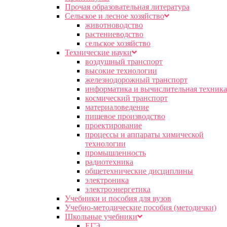
Прочая образовательная литература
Сельское и лесное хозяйство
животноводство
растениеводство
сельское хозяйство
Технические науки
воздушный транспорт
высокие технологии
железнодорожный транспорт
информатика и вычислительная техника
космический транспорт
материаловедение
пищевое производство
проектирование
процессы и аппараты химической
технологии
промышленность
радиотехника
общетехнические дисциплины
электроника
электроэнергетика
Учебники и пособия для вузов
Учебно-методические пособия (методички)
Школьные учебники
ЕГЭ