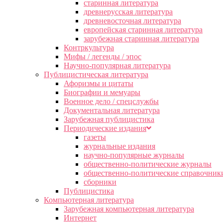
старинная литература
древнерусская литература
древневосточная литература
европейская старинная литература
зарубежная старинная литература
Контркультура
Мифы / легенды / эпос
Научно-популярная литература
Публицистическая литература
Афоризмы и цитаты
Биографии и мемуары
Военное дело / спецслужбы
Документальная литература
Зарубежная публицистика
Периодические издания
газеты
журнальные издания
научно-популярные журналы
общественно-политические журналы
общественно-политические справочник
сборники
Публицистика
Компьютерная литература
Зарубежная компьютерная литература
Интернет