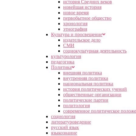
история Средних веков
новейшая история
новое время
первобытное общество
хронология
этнография
Культура и просвещение
издательское дело
СМИ
социокультурная деятельность
культурология
педагогика
Политика
внешняя политика
внутренняя политика
национальная политика
история политических учений
общественные организации
политические партии
политология
современное политическое полож
социология
литературоведение
русский язык
языкознание