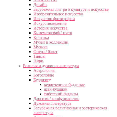
Дизайн
Зарубежная лит-ра о культуре и искусстве
Изобразительное искусство
Искусство фотографии
Искусствоведение
История искусства
Кинематограф / театр
Критика
Музеи и коллекции
Музыка
Опера / балет
Танцы
Цирк
Религия и духовная литература
Астрология
Богословие
Буддизм
вероучения в буддизме
дзэн-буддизм
тибетский буддизм
Даосизм / конфуцианство
Духовная литература
Зарубежная религиозная и эзотерическая
литература