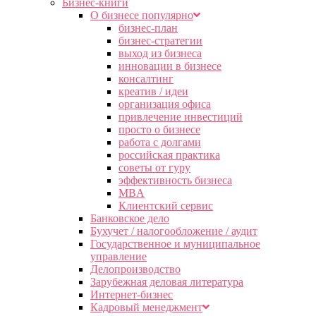
Бизнес-книги
О бизнесе популярно
бизнес-план
бизнес-стратегии
выход из бизнеса
инновации в бизнесе
консалтинг
креатив / идеи
организация офиса
привлечение инвестиций
просто о бизнесе
работа с долгами
российская практика
советы от гуру
эффективность бизнеса
MBA
Клиентский сервис
Банковское дело
Бухучет / налогообложение / аудит
Государственное и муниципальное
управление
Делопроизводство
Зарубежная деловая литература
Интернет-бизнес
Кадровый менеджмент