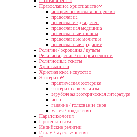
Паломничество
Православное христианство
история православной церкви
православие
православие для детей
православная медицина
православные каноны
православные молитвы
православные традиции
Религии / верования / культы
Религиоведение / история религий
Религиозные тексты
Христианство
Христианское искусство
Эзотерика
практическая эзотерика
эзотерика / оккультизм
зарубежная эзотерическая литература
йога
гадание / толкование снов
магия / колдовство
Парапсихология
Протестантизм
Индийские религии
Ислам / мусульманство