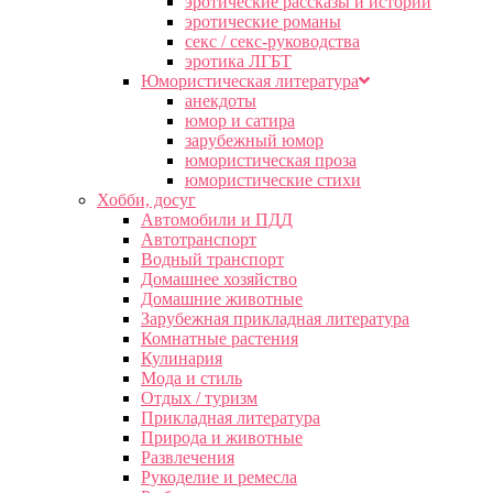
эротические рассказы и истории
эротические романы
секс / секс-руководства
эротика ЛГБТ
Юмористическая литература
анекдоты
юмор и сатира
зарубежный юмор
юмористическая проза
юмористические стихи
Хобби, досуг
Автомобили и ПДД
Автотранспорт
Водный транспорт
Домашнее хозяйство
Домашние животные
Зарубежная прикладная литература
Комнатные растения
Кулинария
Мода и стиль
Отдых / туризм
Прикладная литература
Природа и животные
Развлечения
Рукоделие и ремесла