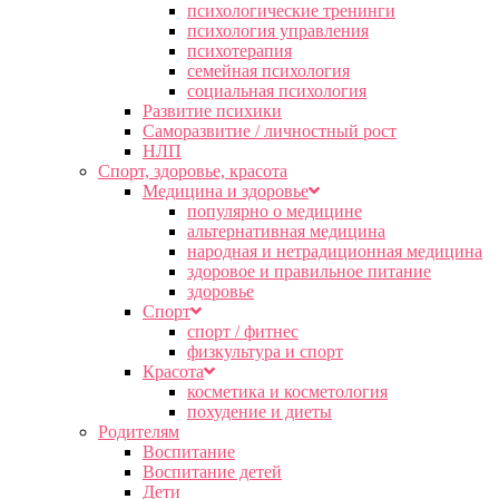
психологические тренинги
психология управления
психотерапия
семейная психология
социальная психология
Развитие психики
Саморазвитие / личностный рост
НЛП
Спорт, здоровье, красота
Медицина и здоровье
популярно о медицине
альтернативная медицина
народная и нетрадиционная медицина
здоровое и правильное питание
здоровье
Спорт
спорт / фитнес
физкультура и спорт
Красота
косметика и косметология
похудение и диеты
Родителям
Воспитание
Воспитание детей
Дети