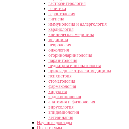
гастроэнтерология
генетика
геронтология
гигиена
иммунология и аллергология
кардиология
клиническая медицина
медицина
неврология
онкология
оториноларингология
паразитология
педиатрия и неонатология
прикладные отрасли медицины
психиатрия
стоматология
фармакология
хирургия
эндокринология
анатомия и физиология
вирусология
эпидемиология
ветеринария
Научные доклады
Практикумы