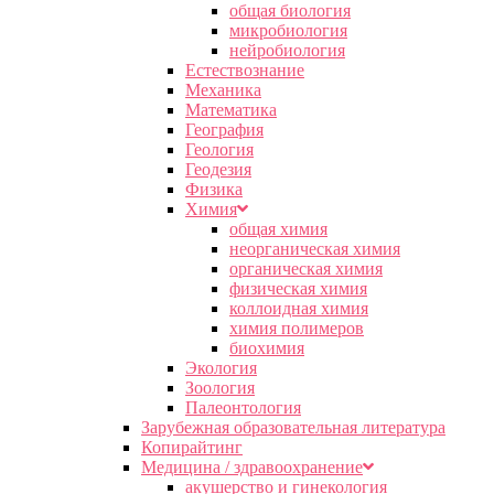
общая биология
микробиология
нейробиология
Естествознание
Механика
Математика
География
Геология
Геодезия
Физика
Химия
общая химия
неорганическая химия
органическая химия
физическая химия
коллоидная химия
химия полимеров
биохимия
Экология
Зоология
Палеонтология
Зарубежная образовательная литература
Копирайтинг
Медицина / здравоохранение
акушерство и гинекология