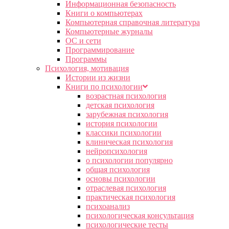
Информационная безопасность
Книги о компьютерах
Компьютерная справочная литература
Компьютерные журналы
ОС и сети
Программирование
Программы
Психология, мотивация
Истории из жизни
Книги по психологии
возрастная психология
детская психология
зарубежная психология
история психологии
классики психологии
клиническая психология
нейропсихология
о психологии популярно
общая психология
основы психологии
отраслевая психология
практическая психология
психоанализ
психологическая консультация
психологические тесты