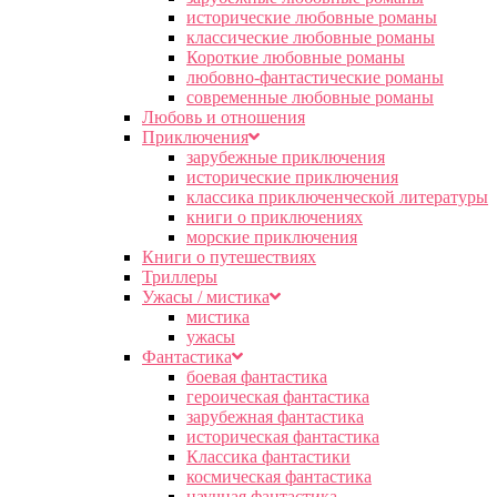
исторические любовные романы
классические любовные романы
Короткие любовные романы
любовно-фантастические романы
современные любовные романы
Любовь и отношения
Приключения
зарубежные приключения
исторические приключения
классика приключенческой литературы
книги о приключениях
морские приключения
Книги о путешествиях
Триллеры
Ужасы / мистика
мистика
ужасы
Фантастика
боевая фантастика
героическая фантастика
зарубежная фантастика
историческая фантастика
Классика фантастики
космическая фантастика
научная фантастика