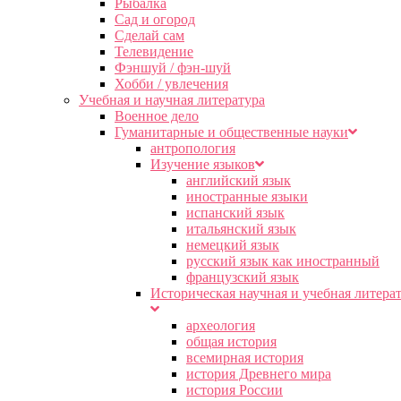
Рыбалка
Сад и огород
Сделай сам
Телевидение
Фэншуй / фэн-шуй
Хобби / увлечения
Учебная и научная литература
Военное дело
Гуманитарные и общественные науки
антропология
Изучение языков
английский язык
иностранные языки
испанский язык
итальянский язык
немецкий язык
русский язык как иностранный
французский язык
Историческая научная и учебная литера
археология
общая история
всемирная история
история Древнего мира
история России