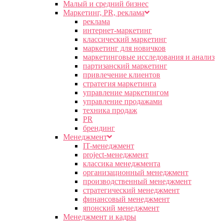
Малый и средний бизнес
Маркетинг, PR, реклама
реклама
интернет-маркетинг
классический маркетинг
маркетинг для новичков
маркетинговые исследования и анализ
партизанский маркетинг
привлечение клиентов
стратегия маркетинга
управление маркетингом
управление продажами
техника продаж
PR
брендинг
Менеджмент
IT-менеджмент
project-менеджмент
классика менеджмента
организационный менеджмент
производственный менеджмент
стратегический менеджмент
финансовый менеджмент
японский менеджмент
Менеджмент и кадры