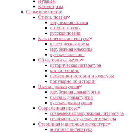
Иудаизм
Католицизм
Серьезное чтение
Cтихи, поэзия
зарубежная поэзия
стихи и поэзия
русская поэзия
Классическая литература
классическая проза
зарубежная классика
русская классика
Об истории серьезно
историческая литература
книги о войне
памятники истории и культуры
популярно об истории
Пьесы, драматургия
зарубежная драматургия
пьесы и драматургия
русская драматургия
Современная проза
современная зарубежная литература
современная русская литература
Старинная и античная литература
античная литература