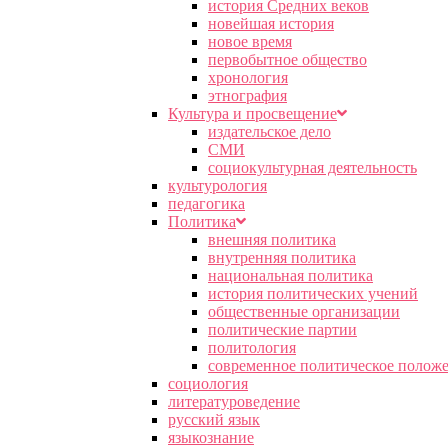
история Средних веков
новейшая история
новое время
первобытное общество
хронология
этнография
Культура и просвещение
издательское дело
СМИ
социокультурная деятельность
культурология
педагогика
Политика
внешняя политика
внутренняя политика
национальная политика
история политических учений
общественные организации
политические партии
политология
современное политическое полож
социология
литературоведение
русский язык
языкознание