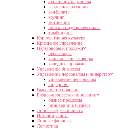
аттестация персонала
гендерные различия
конфликты
коучинг
мотивация
поиск и подбор персонала
тимбилдинг
Корпоративная культура
Кризисное управление
Переговоры и продажи
переговоры
успешные переговоры
холодные продажи
Управление бизнесом
Управление персоналом и лидерство
управление персоналом
лидерство
Высокие технологии
Бизнес-процессы / инновации
бизнес-процессы
инновации в бизнесе
Личная эффективность
Истории успеха
Личные финансы
Логистика