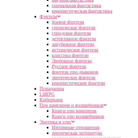
социальная фантастика
юмористическая фантастика
Фэнтези
боевое фэнтези
героическое фэнтези
городское фэнтези
детективное фэнтези
зарубежное фэнтези
историческое фэнтези
классика фэнтези
Любовное фэнтези
Русское фэнтези
фэнтези про драконов
эротическое фэнтези
юмористическое фэнтези
Попаданцы
LitRPG
Киберпанк
Про вампиров и волшебников
Книги про вампиров
Книги про волшебников
Эротика и секс
Интимные отношения
эротическая литература