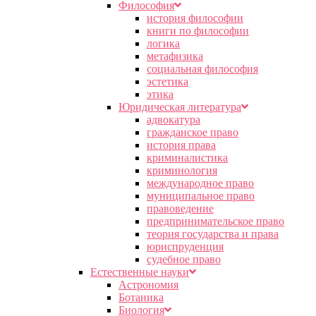
Философия
история философии
книги по философии
логика
метафизика
социальная философия
эстетика
этика
Юридическая литература
адвокатура
гражданское право
история права
криминалистика
криминология
международное право
муниципальное право
правоведение
предпринимательское право
теория государства и права
юриспруденция
судебное право
Естественные науки
Астрономия
Ботаника
Биология