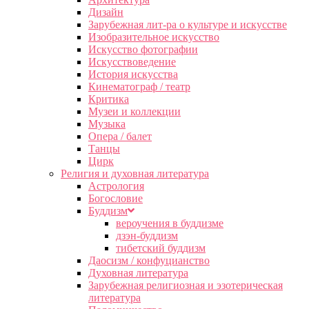
Дизайн
Зарубежная лит-ра о культуре и искусстве
Изобразительное искусство
Искусство фотографии
Искусствоведение
История искусства
Кинематограф / театр
Критика
Музеи и коллекции
Музыка
Опера / балет
Танцы
Цирк
Религия и духовная литература
Астрология
Богословие
Буддизм
вероучения в буддизме
дзэн-буддизм
тибетский буддизм
Даосизм / конфуцианство
Духовная литература
Зарубежная религиозная и эзотерическая
литература