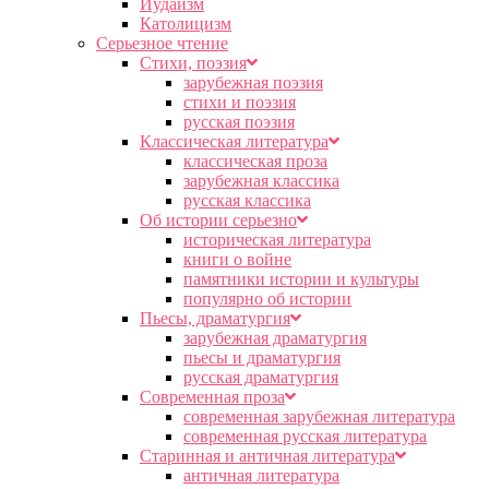
Иудаизм
Католицизм
Серьезное чтение
Cтихи, поэзия
зарубежная поэзия
стихи и поэзия
русская поэзия
Классическая литература
классическая проза
зарубежная классика
русская классика
Об истории серьезно
историческая литература
книги о войне
памятники истории и культуры
популярно об истории
Пьесы, драматургия
зарубежная драматургия
пьесы и драматургия
русская драматургия
Современная проза
современная зарубежная литература
современная русская литература
Старинная и античная литература
античная литература