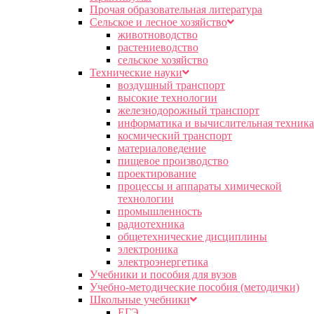
Прочая образовательная литература
Сельское и лесное хозяйство
животноводство
растениеводство
сельское хозяйство
Технические науки
воздушный транспорт
высокие технологии
железнодорожный транспорт
информатика и вычислительная техника
космический транспорт
материаловедение
пищевое производство
проектирование
процессы и аппараты химической
технологии
промышленность
радиотехника
общетехнические дисциплины
электроника
электроэнергетика
Учебники и пособия для вузов
Учебно-методические пособия (методички)
Школьные учебники
ЕГЭ