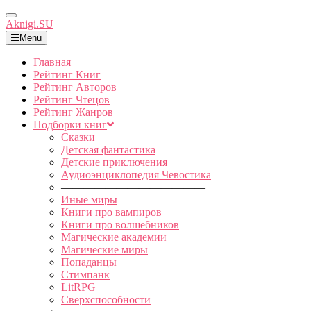
Toggle
Aknigi.SU
Navigation
Menu
Главная
Рейтинг Книг
Рейтинг Авторов
Рейтинг Чтецов
Рейтинг Жанров
Подборки книг
Сказки
Детская фантастика
Детские приключения
Аудиоэнциклопедия Чевостика
—————————————
Иные миры
Книги про вампиров
Книги про волшебников
Магические академии
Магические миры
Попаданцы
Стимпанк
LitRPG
Сверхспособности