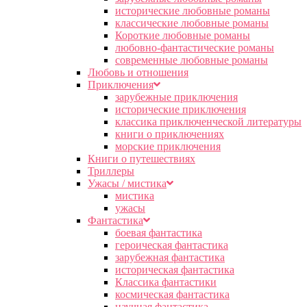
исторические любовные романы
классические любовные романы
Короткие любовные романы
любовно-фантастические романы
современные любовные романы
Любовь и отношения
Приключения
зарубежные приключения
исторические приключения
классика приключенческой литературы
книги о приключениях
морские приключения
Книги о путешествиях
Триллеры
Ужасы / мистика
мистика
ужасы
Фантастика
боевая фантастика
героическая фантастика
зарубежная фантастика
историческая фантастика
Классика фантастики
космическая фантастика
научная фантастика