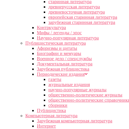
старинная литература
древнерусская литература
древневосточная литература
европейская старинная литература
зарубежная старинная литература
Контркультура
Мифы / легенды / эпос
Научно-популярная литература
Публицистическая литература
Афоризмы и цитаты
Биографии и мемуары
Военное дело / спецслужбы
Документальная литература
Зарубежная публицистика
Периодические издания
газеты
журнальные издания
научно-популярные журналы
общественно-политические журналы
общественно-политические справочник
сборники
Публицистика
Компьютерная литература
Зарубежная компьютерная литература
Интернет