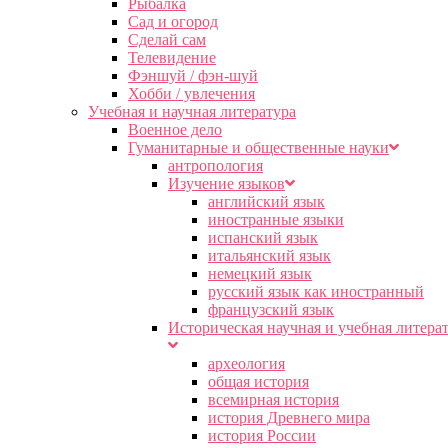
Рыбалка
Сад и огород
Сделай сам
Телевидение
Фэншуй / фэн-шуй
Хобби / увлечения
Учебная и научная литература
Военное дело
Гуманитарные и общественные науки
антропология
Изучение языков
английский язык
иностранные языки
испанский язык
итальянский язык
немецкий язык
русский язык как иностранный
французский язык
Историческая научная и учебная литера
археология
общая история
всемирная история
история Древнего мира
история России