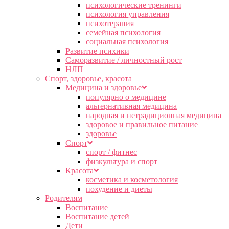
психологические тренинги
психология управления
психотерапия
семейная психология
социальная психология
Развитие психики
Саморазвитие / личностный рост
НЛП
Спорт, здоровье, красота
Медицина и здоровье
популярно о медицине
альтернативная медицина
народная и нетрадиционная медицина
здоровое и правильное питание
здоровье
Спорт
спорт / фитнес
физкультура и спорт
Красота
косметика и косметология
похудение и диеты
Родителям
Воспитание
Воспитание детей
Дети