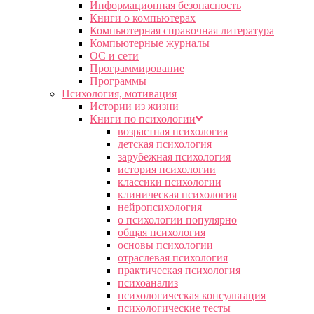
Информационная безопасность
Книги о компьютерах
Компьютерная справочная литература
Компьютерные журналы
ОС и сети
Программирование
Программы
Психология, мотивация
Истории из жизни
Книги по психологии
возрастная психология
детская психология
зарубежная психология
история психологии
классики психологии
клиническая психология
нейропсихология
о психологии популярно
общая психология
основы психологии
отраслевая психология
практическая психология
психоанализ
психологическая консультация
психологические тесты