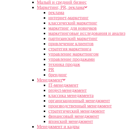
Малый и средний бизнес
Маркетинг, PR, реклама
реклама
интернет-маркетинг
классический маркетинг
маркетинг для новичков
маркетинговые исследования и анализ
партизанский маркетинг
привлечение клиентов
стратегия маркетинга
управление маркетингом
управление продажами
техника продаж
PR
брендинг
Менеджмент
IT-менеджмент
project-менеджмент
классика менеджмента
организационный менеджмент
производственный менеджмент
стратегический менеджмент
финансовый менеджмент
японский менеджмент
Менеджмент и кадры