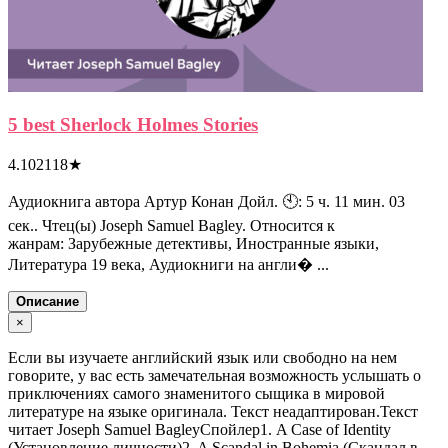
5 best Sherlock Holmes Stories
4.102118
★
Аудиокнига автора Артур Конан Дойл. 🕙: 5 ч. 11 мин. 03
сек.. Чтец(ы) Joseph Samuel Bagley. Относится к
жанрам: Зарубежные детективы, Иностранные языки,
Литература 19 века, Аудиокниги на англи� ...
Описание
×
Если вы изучаете английский язык или свободно на нем
говорите, у вас есть замечательная возможность услышать о
приключениях самого знаменитого сыщика в мировой
литературе на языке оригинала. Текст неадаптирован.Текст
читает Joseph Samuel BagleyСпойлер1. A Case of Identity
(Установление личности)2. A Scandal in Bohemia (Скандал в