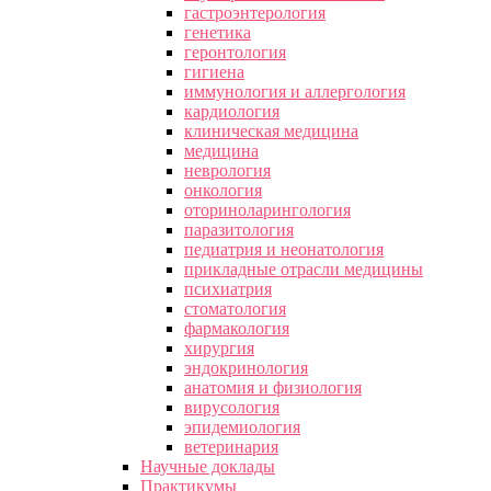
гастроэнтерология
генетика
геронтология
гигиена
иммунология и аллергология
кардиология
клиническая медицина
медицина
неврология
онкология
оториноларингология
паразитология
педиатрия и неонатология
прикладные отрасли медицины
психиатрия
стоматология
фармакология
хирургия
эндокринология
анатомия и физиология
вирусология
эпидемиология
ветеринария
Научные доклады
Практикумы