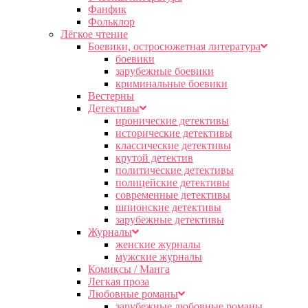
Фанфик
Фольклор
Лёгкое чтение
Боевики, остросюжетная литература
боевики
зарубежные боевики
криминальные боевики
Вестерны
Детективы
иронические детективы
исторические детективы
классические детективы
крутой детектив
политические детективы
полицейские детективы
современные детективы
шпионские детективы
зарубежные детективы
Журналы
женские журналы
мужские журналы
Комиксы / Манга
Легкая проза
Любовные романы
зарубежные любовные романы