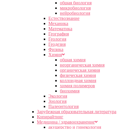
общая биология
микробиология
нейробиология
Естествознание
Механика
Математика
География
Геология
Геодезия
Физика
Химия
общая химия
неорганическая химия
органическая химия
физическая химия
коллоидная химия
химия полимеров
биохимия
Экология
Зоология
Палеонтология
Зарубежная образовательная литература
Копирайтинг
Медицина / здравоохранение
акушерство и гинекология