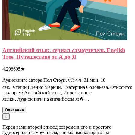
Английский язык. сериал-самоучитель English
Tree. Путешествие от А до Я
4.298605
★
Аудиокнига автора Пол Стоун. 🕙: 4 ч. 31 мин. 18
сек.. Чтец(ы) Денис Маркин, Екатерина Соловьева. Относится
к жанрам: Английский язык, Иностранные
языки, Аудиокниги на английском яз� ...
Описание
×
Перед вами второй эпизод современного и простого
аудиосериала-самоучителя, с помощью которого вы