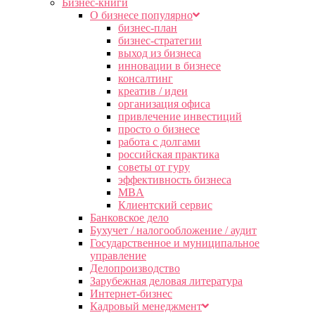
Бизнес-книги
О бизнесе популярно
бизнес-план
бизнес-стратегии
выход из бизнеса
инновации в бизнесе
консалтинг
креатив / идеи
организация офиса
привлечение инвестиций
просто о бизнесе
работа с долгами
российская практика
советы от гуру
эффективность бизнеса
MBA
Клиентский сервис
Банковское дело
Бухучет / налогообложение / аудит
Государственное и муниципальное
управление
Делопроизводство
Зарубежная деловая литература
Интернет-бизнес
Кадровый менеджмент