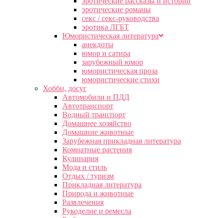
эротические рассказы и истории
эротические романы
секс / секс-руководства
эротика ЛГБТ
Юмористическая литература
анекдоты
юмор и сатира
зарубежный юмор
юмористическая проза
юмористические стихи
Хобби, досуг
Автомобили и ПДД
Автотранспорт
Водный транспорт
Домашнее хозяйство
Домашние животные
Зарубежная прикладная литература
Комнатные растения
Кулинария
Мода и стиль
Отдых / туризм
Прикладная литература
Природа и животные
Развлечения
Рукоделие и ремесла