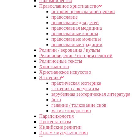
Паломничество
Православное христианство
история православной церкви
православие
православие для детей
православная медицина
православные каноны
православные молитвы
православные традиции
Религии / верования / культы
Религиоведение / история религий
Религиозные тексты
Христианство
Христианское искусство
Эзотерика
практическая эзотерика
эзотерика / оккультизм
зарубежная эзотерическая литература
йога
гадание / толкование снов
магия / колдовство
Парапсихология
Протестантизм
Индийские религии
Ислам / мусульманство