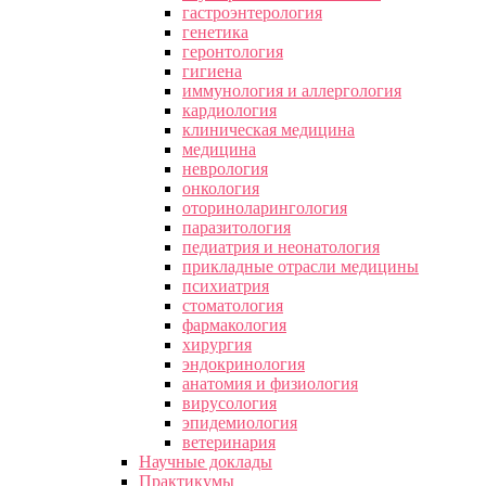
гастроэнтерология
генетика
геронтология
гигиена
иммунология и аллергология
кардиология
клиническая медицина
медицина
неврология
онкология
оториноларингология
паразитология
педиатрия и неонатология
прикладные отрасли медицины
психиатрия
стоматология
фармакология
хирургия
эндокринология
анатомия и физиология
вирусология
эпидемиология
ветеринария
Научные доклады
Практикумы