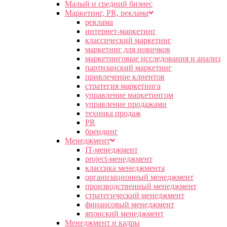
Малый и средний бизнес
Маркетинг, PR, реклама
реклама
интернет-маркетинг
классический маркетинг
маркетинг для новичков
маркетинговые исследования и анализ
партизанский маркетинг
привлечение клиентов
стратегия маркетинга
управление маркетингом
управление продажами
техника продаж
PR
брендинг
Менеджмент
IT-менеджмент
project-менеджмент
классика менеджмента
организационный менеджмент
производственный менеджмент
стратегический менеджмент
финансовый менеджмент
японский менеджмент
Менеджмент и кадры