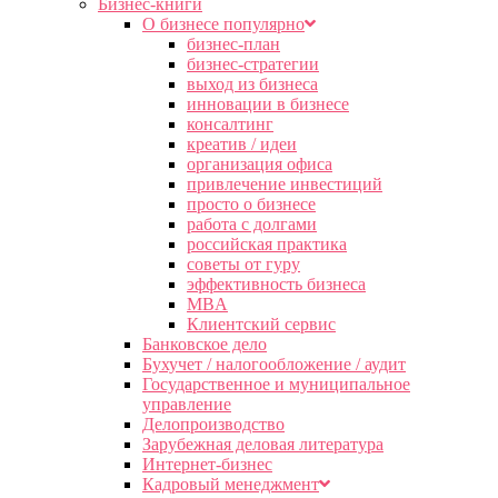
Бизнес-книги
О бизнесе популярно
бизнес-план
бизнес-стратегии
выход из бизнеса
инновации в бизнесе
консалтинг
креатив / идеи
организация офиса
привлечение инвестиций
просто о бизнесе
работа с долгами
российская практика
советы от гуру
эффективность бизнеса
MBA
Клиентский сервис
Банковское дело
Бухучет / налогообложение / аудит
Государственное и муниципальное
управление
Делопроизводство
Зарубежная деловая литература
Интернет-бизнес
Кадровый менеджмент