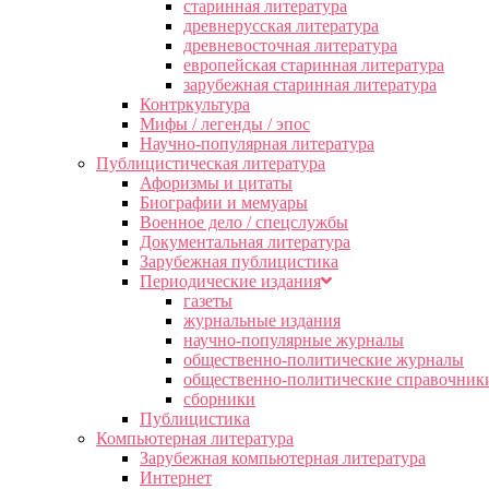
старинная литература
древнерусская литература
древневосточная литература
европейская старинная литература
зарубежная старинная литература
Контркультура
Мифы / легенды / эпос
Научно-популярная литература
Публицистическая литература
Афоризмы и цитаты
Биографии и мемуары
Военное дело / спецслужбы
Документальная литература
Зарубежная публицистика
Периодические издания
газеты
журнальные издания
научно-популярные журналы
общественно-политические журналы
общественно-политические справочник
сборники
Публицистика
Компьютерная литература
Зарубежная компьютерная литература
Интернет