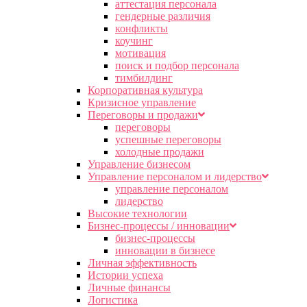
аттестация персонала
гендерные различия
конфликты
коучинг
мотивация
поиск и подбор персонала
тимбилдинг
Корпоративная культура
Кризисное управление
Переговоры и продажи
переговоры
успешные переговоры
холодные продажи
Управление бизнесом
Управление персоналом и лидерство
управление персоналом
лидерство
Высокие технологии
Бизнес-процессы / инновации
бизнес-процессы
инновации в бизнесе
Личная эффективность
Истории успеха
Личные финансы
Логистика