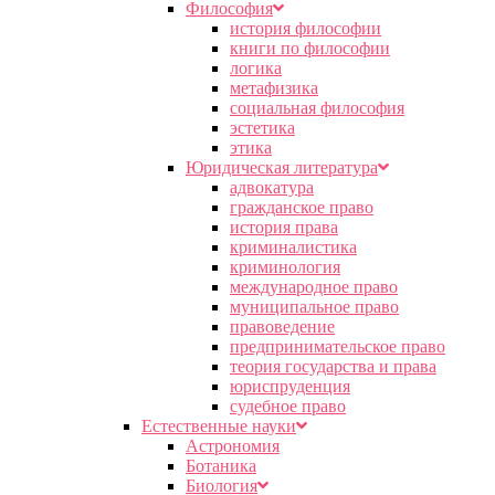
Философия
история философии
книги по философии
логика
метафизика
социальная философия
эстетика
этика
Юридическая литература
адвокатура
гражданское право
история права
криминалистика
криминология
международное право
муниципальное право
правоведение
предпринимательское право
теория государства и права
юриспруденция
судебное право
Естественные науки
Астрономия
Ботаника
Биология