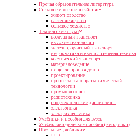
Прочая образовательная литература
Сельское и лесное хозяйство
животноводство
растениеводство
сельское хозяйство
Технические науки
воздушный транспорт
высокие технологии
железнодорожный транспорт
информатика и вычислительная техника
космический транспорт
материаловедение
пищевое производство
проектирование
процессы и аппараты химической
технологии
промышленность
радиотехника
общетехнические дисциплины
электроника
электроэнергетика
Учебники и пособия для вузов
Учебно-методические пособия (методички)
Школьные учебники
ЕГЭ