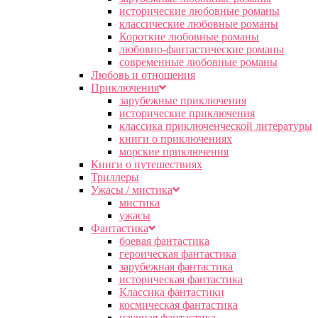
исторические любовные романы
классические любовные романы
Короткие любовные романы
любовно-фантастические романы
современные любовные романы
Любовь и отношения
Приключения
зарубежные приключения
исторические приключения
классика приключенческой литературы
книги о приключениях
морские приключения
Книги о путешествиях
Триллеры
Ужасы / мистика
мистика
ужасы
Фантастика
боевая фантастика
героическая фантастика
зарубежная фантастика
историческая фантастика
Классика фантастики
космическая фантастика
научная фантастика