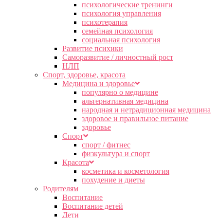
психологические тренинги
психология управления
психотерапия
семейная психология
социальная психология
Развитие психики
Саморазвитие / личностный рост
НЛП
Спорт, здоровье, красота
Медицина и здоровье
популярно о медицине
альтернативная медицина
народная и нетрадиционная медицина
здоровое и правильное питание
здоровье
Спорт
спорт / фитнес
физкультура и спорт
Красота
косметика и косметология
похудение и диеты
Родителям
Воспитание
Воспитание детей
Дети