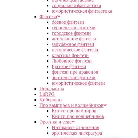
социальная фантастика
юмористическая фантастика
Фэнтези
боевое фэнтези
героическое фэнтези
городское фэнтези
детективное фэнтези
зарубежное фэнтези
историческое фэнтези
классика фэнтези
Любовное фэнтези
Русское фэнтези
фэнтези про драконов
эротическое фэнтези
юмористическое фэнтези
Попаданцы
LitRPG
Киберпанк
Про вампиров и волшебников
Книги про вампиров
Книги про волшебников
Эротика и секс
Интимные отношения
эротическая литература