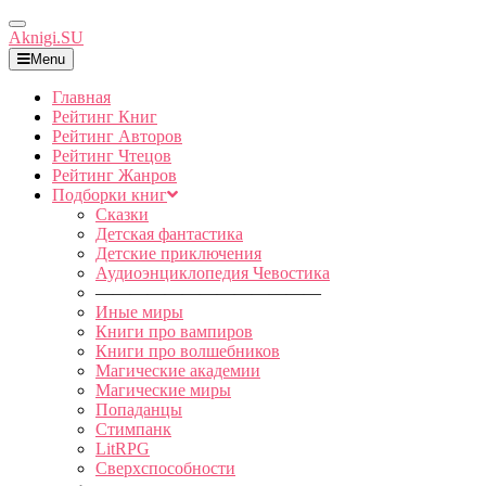
Toggle
Aknigi.SU
Navigation
Menu
Главная
Рейтинг Книг
Рейтинг Авторов
Рейтинг Чтецов
Рейтинг Жанров
Подборки книг
Сказки
Детская фантастика
Детские приключения
Аудиоэнциклопедия Чевостика
—————————————
Иные миры
Книги про вампиров
Книги про волшебников
Магические академии
Магические миры
Попаданцы
Стимпанк
LitRPG
Сверхспособности