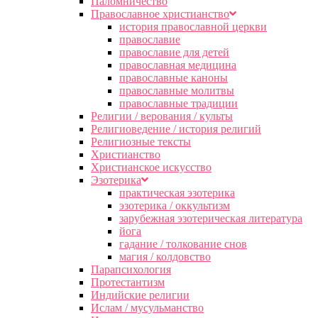
Паломничество
Православное христианство
история православной церкви
православие
православие для детей
православная медицина
православные каноны
православные молитвы
православные традиции
Религии / верования / культы
Религиоведение / история религий
Религиозные тексты
Христианство
Христианское искусство
Эзотерика
практическая эзотерика
эзотерика / оккультизм
зарубежная эзотерическая литература
йога
гадание / толкование снов
магия / колдовство
Парапсихология
Протестантизм
Индийские религии
Ислам / мусульманство