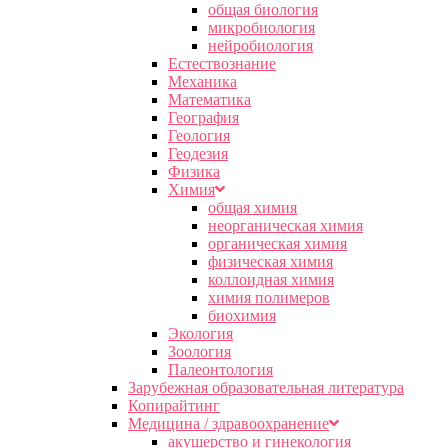
общая биология
микробиология
нейробиология
Естествознание
Механика
Математика
География
Геология
Геодезия
Физика
Химия
общая химия
неорганическая химия
органическая химия
физическая химия
коллоидная химия
химия полимеров
биохимия
Экология
Зоология
Палеонтология
Зарубежная образовательная литература
Копирайтинг
Медицина / здравоохранение
акушерство и гинекология