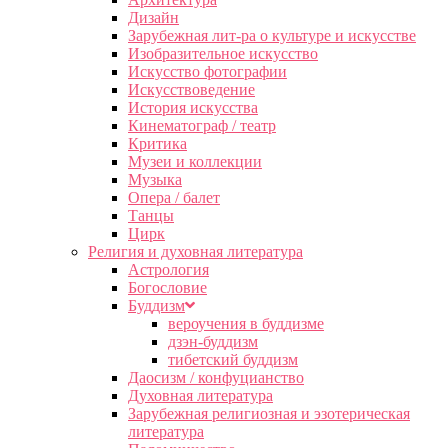
Дизайн
Зарубежная лит-ра о культуре и искусстве
Изобразительное искусство
Искусство фотографии
Искусствоведение
История искусства
Кинематограф / театр
Критика
Музеи и коллекции
Музыка
Опера / балет
Танцы
Цирк
Религия и духовная литература
Астрология
Богословие
Буддизм
вероучения в буддизме
дзэн-буддизм
тибетский буддизм
Даосизм / конфуцианство
Духовная литература
Зарубежная религиозная и эзотерическая
литература