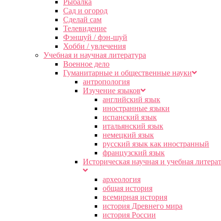
Рыбалка
Сад и огород
Сделай сам
Телевидение
Фэншуй / фэн-шуй
Хобби / увлечения
Учебная и научная литература
Военное дело
Гуманитарные и общественные науки
антропология
Изучение языков
английский язык
иностранные языки
испанский язык
итальянский язык
немецкий язык
русский язык как иностранный
французский язык
Историческая научная и учебная литера
археология
общая история
всемирная история
история Древнего мира
история России