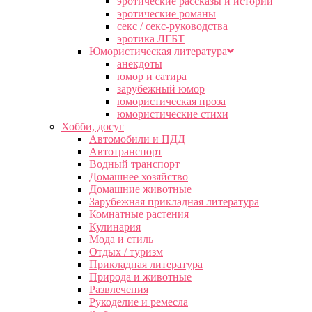
эротические рассказы и истории
эротические романы
секс / секс-руководства
эротика ЛГБТ
Юмористическая литература
анекдоты
юмор и сатира
зарубежный юмор
юмористическая проза
юмористические стихи
Хобби, досуг
Автомобили и ПДД
Автотранспорт
Водный транспорт
Домашнее хозяйство
Домашние животные
Зарубежная прикладная литература
Комнатные растения
Кулинария
Мода и стиль
Отдых / туризм
Прикладная литература
Природа и животные
Развлечения
Рукоделие и ремесла