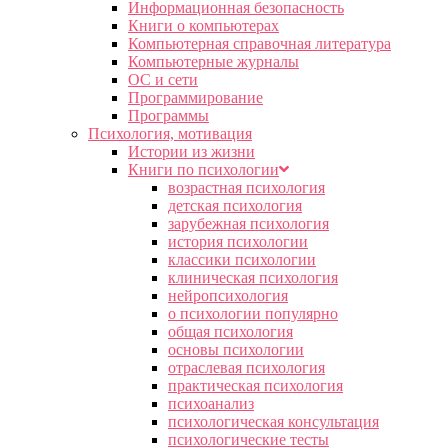
Информационная безопасность
Книги о компьютерах
Компьютерная справочная литература
Компьютерные журналы
ОС и сети
Программирование
Программы
Психология, мотивация
Истории из жизни
Книги по психологии
возрастная психология
детская психология
зарубежная психология
история психологии
классики психологии
клиническая психология
нейропсихология
о психологии популярно
общая психология
основы психологии
отраслевая психология
практическая психология
психоанализ
психологическая консультация
психологические тесты