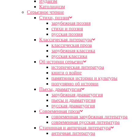
Иудаизм
Католицизм
Серьезное чтение
Cтихи, поэзия
зарубежная поэзия
стихи и поэзия
русская поэзия
Классическая литература
классическая проза
зарубежная классика
русская классика
Об истории серьезно
историческая литература
книги о войне
памятники истории и культуры
популярно об истории
Пьесы, драматургия
зарубежная драматургия
пьесы и драматургия
русская драматургия
Современная проза
современная зарубежная литература
современная русская литература
Старинная и античная литература
античная литература