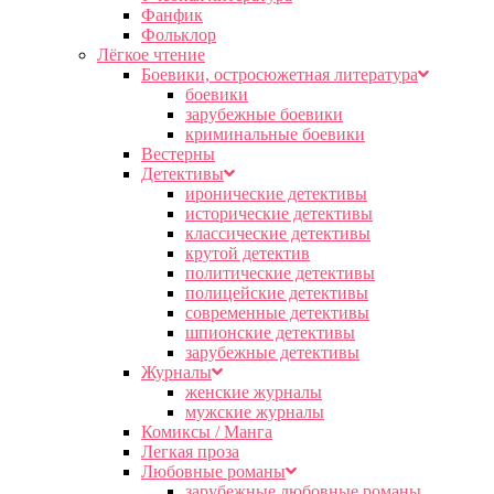
Фанфик
Фольклор
Лёгкое чтение
Боевики, остросюжетная литература
боевики
зарубежные боевики
криминальные боевики
Вестерны
Детективы
иронические детективы
исторические детективы
классические детективы
крутой детектив
политические детективы
полицейские детективы
современные детективы
шпионские детективы
зарубежные детективы
Журналы
женские журналы
мужские журналы
Комиксы / Манга
Легкая проза
Любовные романы
зарубежные любовные романы