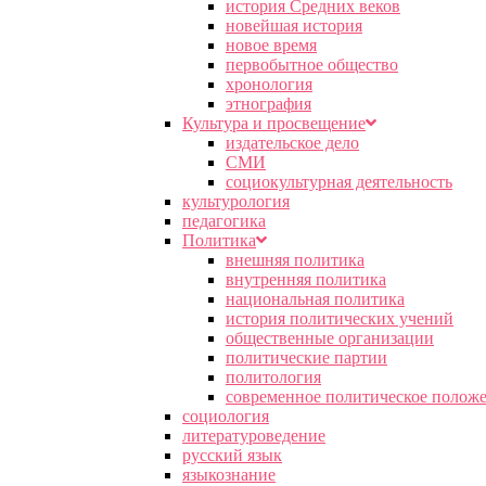
история Средних веков
новейшая история
новое время
первобытное общество
хронология
этнография
Культура и просвещение
издательское дело
СМИ
социокультурная деятельность
культурология
педагогика
Политика
внешняя политика
внутренняя политика
национальная политика
история политических учений
общественные организации
политические партии
политология
современное политическое полож
социология
литературоведение
русский язык
языкознание