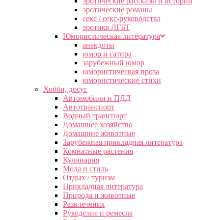
эротические рассказы и истории
эротические романы
секс / секс-руководства
эротика ЛГБТ
Юмористическая литература
анекдоты
юмор и сатира
зарубежный юмор
юмористическая проза
юмористические стихи
Хобби, досуг
Автомобили и ПДД
Автотранспорт
Водный транспорт
Домашнее хозяйство
Домашние животные
Зарубежная прикладная литература
Комнатные растения
Кулинария
Мода и стиль
Отдых / туризм
Прикладная литература
Природа и животные
Развлечения
Рукоделие и ремесла