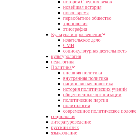
история Средних веков
новейшая история
новое время
первобытное общество
хронология
этнография
Культура и просвещение
издательское дело
СМИ
социокультурная деятельность
культурология
педагогика
Политика
внешняя политика
внутренняя политика
национальная политика
история политических учений
общественные организации
политические партии
политология
современное политическое полож
социология
литературоведение
русский язык
языкознание