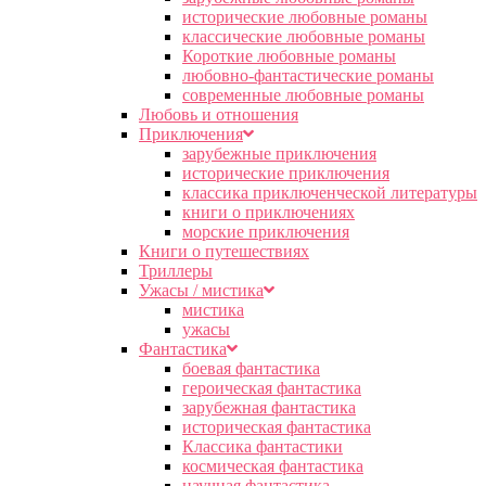
исторические любовные романы
классические любовные романы
Короткие любовные романы
любовно-фантастические романы
современные любовные романы
Любовь и отношения
Приключения
зарубежные приключения
исторические приключения
классика приключенческой литературы
книги о приключениях
морские приключения
Книги о путешествиях
Триллеры
Ужасы / мистика
мистика
ужасы
Фантастика
боевая фантастика
героическая фантастика
зарубежная фантастика
историческая фантастика
Классика фантастики
космическая фантастика
научная фантастика