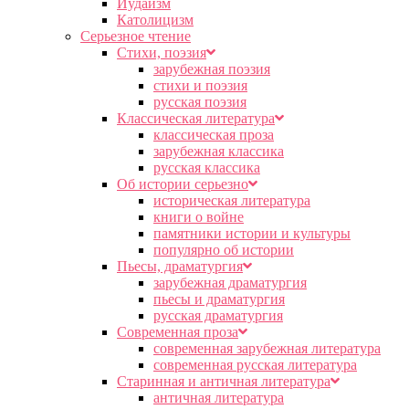
Иудаизм
Католицизм
Серьезное чтение
Cтихи, поэзия
зарубежная поэзия
стихи и поэзия
русская поэзия
Классическая литература
классическая проза
зарубежная классика
русская классика
Об истории серьезно
историческая литература
книги о войне
памятники истории и культуры
популярно об истории
Пьесы, драматургия
зарубежная драматургия
пьесы и драматургия
русская драматургия
Современная проза
современная зарубежная литература
современная русская литература
Старинная и античная литература
античная литература