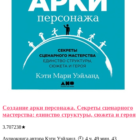
Создание арки персонажа. Секреты сценарного
мастерства: единство структуры, сюжета и героя
3.707238
★
Аудиокнига автора Кэти Уэйланд. 🕙: 4 ч. 49 мин. 43