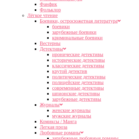
Фанфик
Фольклор
Лёгкое чтение
Боевики, остросюжетная литература
боевики
зарубежные боевики
криминальные боевики
Вестерны
Детективы
иронические детективы
исторические детективы
классические детективы
крутой детектив
политические детективы
полицейские детективы
современные детективы
шпионские детективы
зарубежные детективы
Журналы
женские журналы
мужские журналы
Комиксы / Манга
Легкая проза
Любовные романы
зарубежные любовные романы