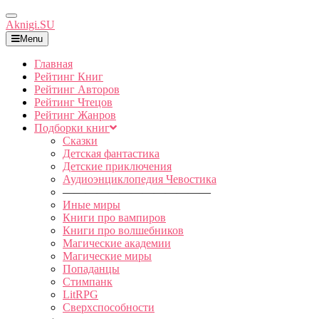
Toggle
Aknigi.SU
Navigation
Menu
Главная
Рейтинг Книг
Рейтинг Авторов
Рейтинг Чтецов
Рейтинг Жанров
Подборки книг
Сказки
Детская фантастика
Детские приключения
Аудиоэнциклопедия Чевостика
—————————————
Иные миры
Книги про вампиров
Книги про волшебников
Магические академии
Магические миры
Попаданцы
Стимпанк
LitRPG
Сверхспособности