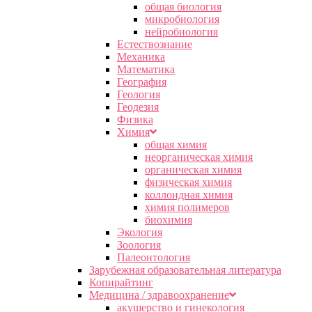
общая биология
микробиология
нейробиология
Естествознание
Механика
Математика
География
Геология
Геодезия
Физика
Химия
общая химия
неорганическая химия
органическая химия
физическая химия
коллоидная химия
химия полимеров
биохимия
Экология
Зоология
Палеонтология
Зарубежная образовательная литература
Копирайтинг
Медицина / здравоохранение
акушерство и гинекология