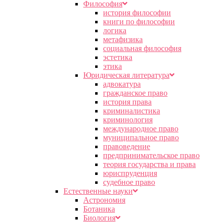
Философия
история философии
книги по философии
логика
метафизика
социальная философия
эстетика
этика
Юридическая литература
адвокатура
гражданское право
история права
криминалистика
криминология
международное право
муниципальное право
правоведение
предпринимательское право
теория государства и права
юриспруденция
судебное право
Естественные науки
Астрономия
Ботаника
Биология