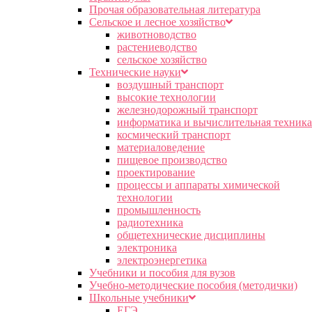
Прочая образовательная литература
Сельское и лесное хозяйство
животноводство
растениеводство
сельское хозяйство
Технические науки
воздушный транспорт
высокие технологии
железнодорожный транспорт
информатика и вычислительная техника
космический транспорт
материаловедение
пищевое производство
проектирование
процессы и аппараты химической
технологии
промышленность
радиотехника
общетехнические дисциплины
электроника
электроэнергетика
Учебники и пособия для вузов
Учебно-методические пособия (методички)
Школьные учебники
ЕГЭ