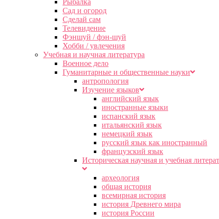
Рыбалка
Сад и огород
Сделай сам
Телевидение
Фэншуй / фэн-шуй
Хобби / увлечения
Учебная и научная литература
Военное дело
Гуманитарные и общественные науки
антропология
Изучение языков
английский язык
иностранные языки
испанский язык
итальянский язык
немецкий язык
русский язык как иностранный
французский язык
Историческая научная и учебная литера
археология
общая история
всемирная история
история Древнего мира
история России