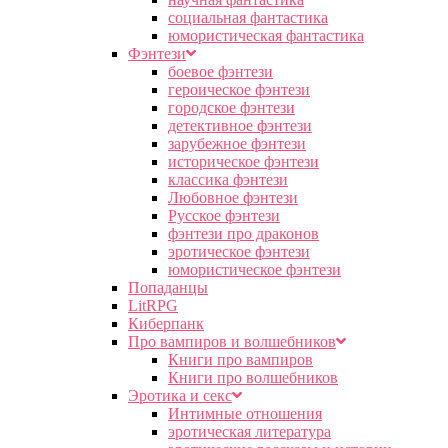
социальная фантастика
юмористическая фантастика
Фэнтези
боевое фэнтези
героическое фэнтези
городское фэнтези
детективное фэнтези
зарубежное фэнтези
историческое фэнтези
классика фэнтези
Любовное фэнтези
Русское фэнтези
фэнтези про драконов
эротическое фэнтези
юмористическое фэнтези
Попаданцы
LitRPG
Киберпанк
Про вампиров и волшебников
Книги про вампиров
Книги про волшебников
Эротика и секс
Интимные отношения
эротическая литература