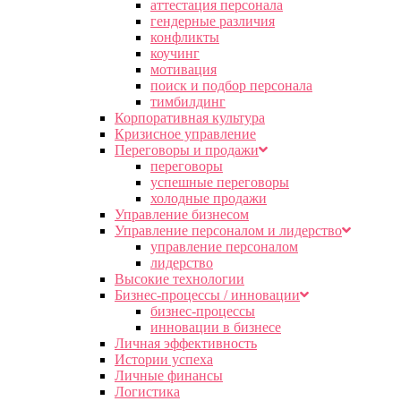
аттестация персонала
гендерные различия
конфликты
коучинг
мотивация
поиск и подбор персонала
тимбилдинг
Корпоративная культура
Кризисное управление
Переговоры и продажи
переговоры
успешные переговоры
холодные продажи
Управление бизнесом
Управление персоналом и лидерство
управление персоналом
лидерство
Высокие технологии
Бизнес-процессы / инновации
бизнес-процессы
инновации в бизнесе
Личная эффективность
Истории успеха
Личные финансы
Логистика