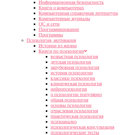
Информационная безопасность
Книги о компьютерах
Компьютерная справочная литература
Компьютерные журналы
ОС и сети
Программирование
Программы
Психология, мотивация
Истории из жизни
Книги по психологии
возрастная психология
детская психология
зарубежная психология
история психологии
классики психологии
клиническая психология
нейропсихология
о психологии популярно
общая психология
основы психологии
отраслевая психология
практическая психология
психоанализ
психологическая консультация
психологические тесты