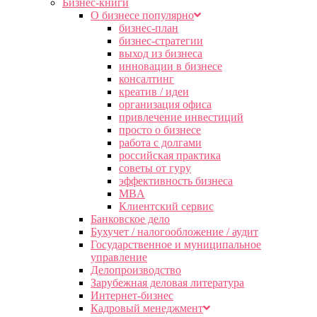
Бизнес-книги
О бизнесе популярно
бизнес-план
бизнес-стратегии
выход из бизнеса
инновации в бизнесе
консалтинг
креатив / идеи
организация офиса
привлечение инвестиций
просто о бизнесе
работа с долгами
российская практика
советы от гуру
эффективность бизнеса
MBA
Клиентский сервис
Банковское дело
Бухучет / налогообложение / аудит
Государственное и муниципальное
управление
Делопроизводство
Зарубежная деловая литература
Интернет-бизнес
Кадровый менеджмент