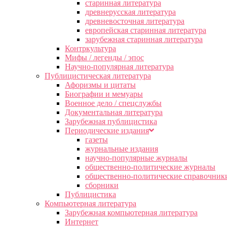
старинная литература
древнерусская литература
древневосточная литература
европейская старинная литература
зарубежная старинная литература
Контркультура
Мифы / легенды / эпос
Научно-популярная литература
Публицистическая литература
Афоризмы и цитаты
Биографии и мемуары
Военное дело / спецслужбы
Документальная литература
Зарубежная публицистика
Периодические издания
газеты
журнальные издания
научно-популярные журналы
общественно-политические журналы
общественно-политические справочник
сборники
Публицистика
Компьютерная литература
Зарубежная компьютерная литература
Интернет