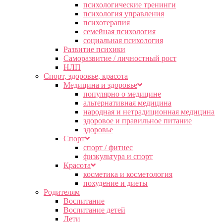
психологические тренинги
психология управления
психотерапия
семейная психология
социальная психология
Развитие психики
Саморазвитие / личностный рост
НЛП
Спорт, здоровье, красота
Медицина и здоровье
популярно о медицине
альтернативная медицина
народная и нетрадиционная медицина
здоровое и правильное питание
здоровье
Спорт
спорт / фитнес
физкультура и спорт
Красота
косметика и косметология
похудение и диеты
Родителям
Воспитание
Воспитание детей
Дети