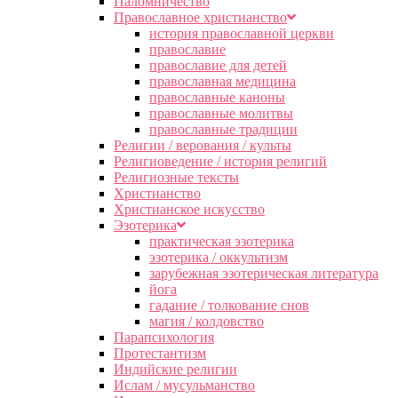
Паломничество
Православное христианство
история православной церкви
православие
православие для детей
православная медицина
православные каноны
православные молитвы
православные традиции
Религии / верования / культы
Религиоведение / история религий
Религиозные тексты
Христианство
Христианское искусство
Эзотерика
практическая эзотерика
эзотерика / оккультизм
зарубежная эзотерическая литература
йога
гадание / толкование снов
магия / колдовство
Парапсихология
Протестантизм
Индийские религии
Ислам / мусульманство