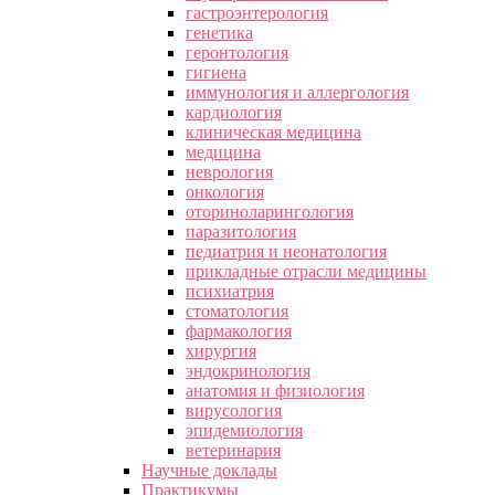
гастроэнтерология
генетика
геронтология
гигиена
иммунология и аллергология
кардиология
клиническая медицина
медицина
неврология
онкология
оториноларингология
паразитология
педиатрия и неонатология
прикладные отрасли медицины
психиатрия
стоматология
фармакология
хирургия
эндокринология
анатомия и физиология
вирусология
эпидемиология
ветеринария
Научные доклады
Практикумы