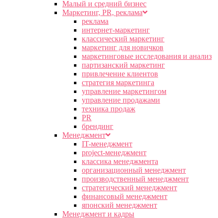
Малый и средний бизнес
Маркетинг, PR, реклама
реклама
интернет-маркетинг
классический маркетинг
маркетинг для новичков
маркетинговые исследования и анализ
партизанский маркетинг
привлечение клиентов
стратегия маркетинга
управление маркетингом
управление продажами
техника продаж
PR
брендинг
Менеджмент
IT-менеджмент
project-менеджмент
классика менеджмента
организационный менеджмент
производственный менеджмент
стратегический менеджмент
финансовый менеджмент
японский менеджмент
Менеджмент и кадры