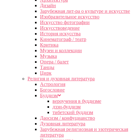
Дизайн
Зарубежная лит-ра о культуре и искусстве
Изобразительное искусство
Искусство фотографии
Искусствоведение
История искусства
Кинематограф / театр
Критика
Музеи и коллекции
Музыка
Опера / балет
Танцы
Цирк
Религия и духовная литература
Астрология
Богословие
Буддизм
вероучения в буддизме
дзэн-буддизм
тибетский буддизм
Даосизм / конфуцианство
Духовная литература
Зарубежная религиозная и эзотерическая
литература