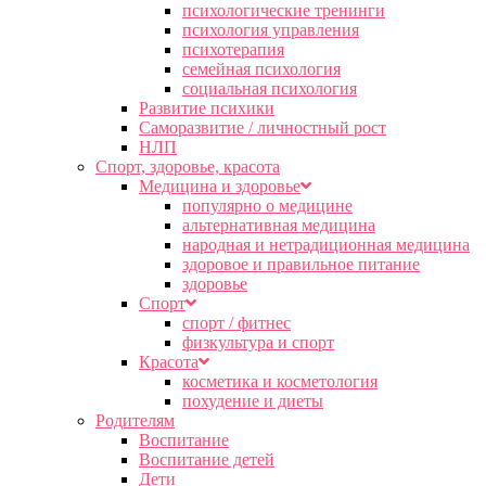
психологические тренинги
психология управления
психотерапия
семейная психология
социальная психология
Развитие психики
Саморазвитие / личностный рост
НЛП
Спорт, здоровье, красота
Медицина и здоровье
популярно о медицине
альтернативная медицина
народная и нетрадиционная медицина
здоровое и правильное питание
здоровье
Спорт
спорт / фитнес
физкультура и спорт
Красота
косметика и косметология
похудение и диеты
Родителям
Воспитание
Воспитание детей
Дети