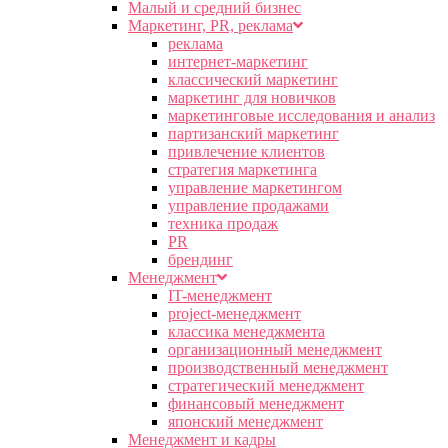
Малый и средний бизнес
Маркетинг, PR, реклама
реклама
интернет-маркетинг
классический маркетинг
маркетинг для новичков
маркетинговые исследования и анализ
партизанский маркетинг
привлечение клиентов
стратегия маркетинга
управление маркетингом
управление продажами
техника продаж
PR
брендинг
Менеджмент
IT-менеджмент
project-менеджмент
классика менеджмента
организационный менеджмент
производственный менеджмент
стратегический менеджмент
финансовый менеджмент
японский менеджмент
Менеджмент и кадры