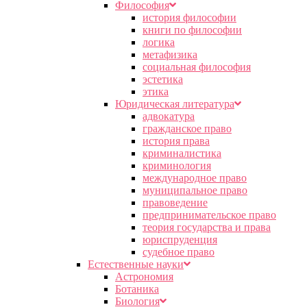
Философия
история философии
книги по философии
логика
метафизика
социальная философия
эстетика
этика
Юридическая литература
адвокатура
гражданское право
история права
криминалистика
криминология
международное право
муниципальное право
правоведение
предпринимательское право
теория государства и права
юриспруденция
судебное право
Естественные науки
Астрономия
Ботаника
Биология