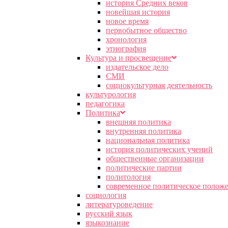
история Средних веков
новейшая история
новое время
первобытное общество
хронология
этнография
Культура и просвещение
издательское дело
СМИ
социокультурная деятельность
культурология
педагогика
Политика
внешняя политика
внутренняя политика
национальная политика
история политических учений
общественные организации
политические партии
политология
современное политическое полож
социология
литературоведение
русский язык
языкознание