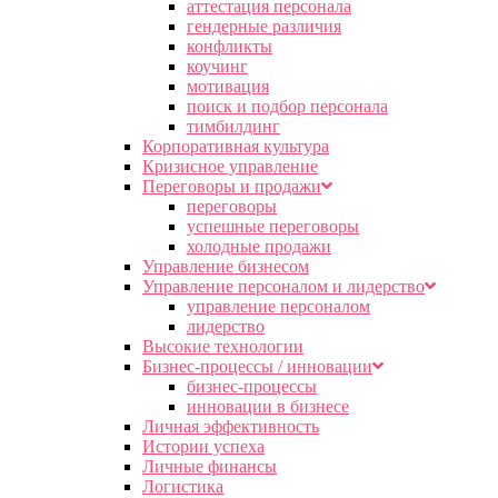
аттестация персонала
гендерные различия
конфликты
коучинг
мотивация
поиск и подбор персонала
тимбилдинг
Корпоративная культура
Кризисное управление
Переговоры и продажи
переговоры
успешные переговоры
холодные продажи
Управление бизнесом
Управление персоналом и лидерство
управление персоналом
лидерство
Высокие технологии
Бизнес-процессы / инновации
бизнес-процессы
инновации в бизнесе
Личная эффективность
Истории успеха
Личные финансы
Логистика