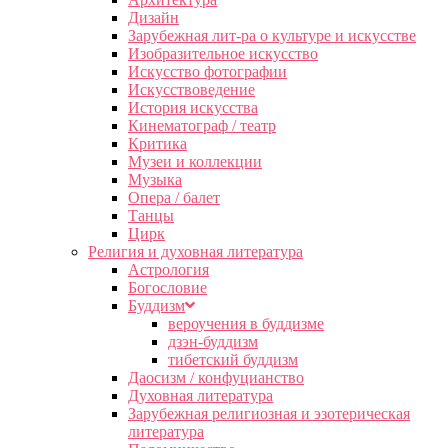
Дизайн
Зарубежная лит-ра о культуре и искусстве
Изобразительное искусство
Искусство фотографии
Искусствоведение
История искусства
Кинематограф / театр
Критика
Музеи и коллекции
Музыка
Опера / балет
Танцы
Цирк
Религия и духовная литература
Астрология
Богословие
Буддизм
вероучения в буддизме
дзэн-буддизм
тибетский буддизм
Даосизм / конфуцианство
Духовная литература
Зарубежная религиозная и эзотерическая
литература