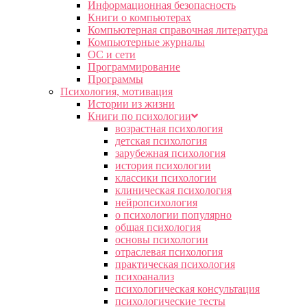
Информационная безопасность
Книги о компьютерах
Компьютерная справочная литература
Компьютерные журналы
ОС и сети
Программирование
Программы
Психология, мотивация
Истории из жизни
Книги по психологии
возрастная психология
детская психология
зарубежная психология
история психологии
классики психологии
клиническая психология
нейропсихология
о психологии популярно
общая психология
основы психологии
отраслевая психология
практическая психология
психоанализ
психологическая консультация
психологические тесты