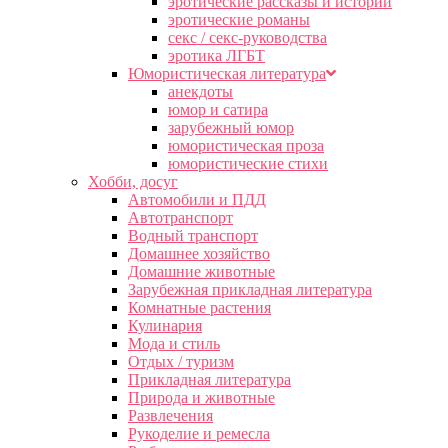
эротические рассказы и истории
эротические романы
секс / секс-руководства
эротика ЛГБТ
Юмористическая литература
анекдоты
юмор и сатира
зарубежный юмор
юмористическая проза
юмористические стихи
Хобби, досуг
Автомобили и ПДД
Автотранспорт
Водный транспорт
Домашнее хозяйство
Домашние животные
Зарубежная прикладная литература
Комнатные растения
Кулинария
Мода и стиль
Отдых / туризм
Прикладная литература
Природа и животные
Развлечения
Рукоделие и ремесла