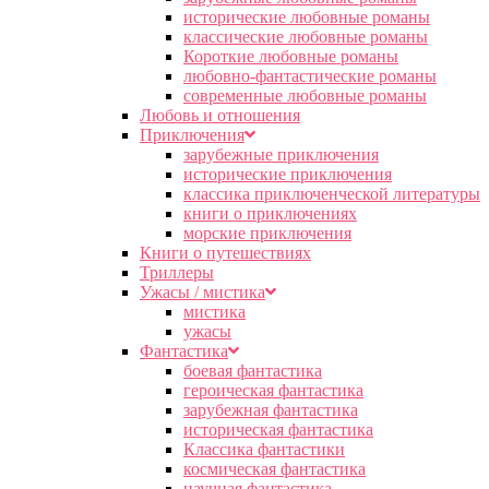
исторические любовные романы
классические любовные романы
Короткие любовные романы
любовно-фантастические романы
современные любовные романы
Любовь и отношения
Приключения
зарубежные приключения
исторические приключения
классика приключенческой литературы
книги о приключениях
морские приключения
Книги о путешествиях
Триллеры
Ужасы / мистика
мистика
ужасы
Фантастика
боевая фантастика
героическая фантастика
зарубежная фантастика
историческая фантастика
Классика фантастики
космическая фантастика
научная фантастика