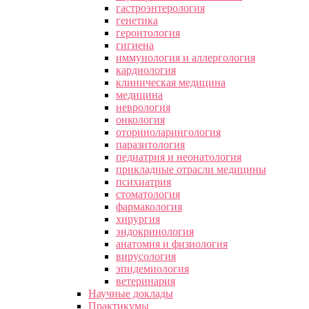
гастроэнтерология
генетика
геронтология
гигиена
иммунология и аллергология
кардиология
клиническая медицина
медицина
неврология
онкология
оториноларингология
паразитология
педиатрия и неонатология
прикладные отрасли медицины
психиатрия
стоматология
фармакология
хирургия
эндокринология
анатомия и физиология
вирусология
эпидемиология
ветеринария
Научные доклады
Практикумы