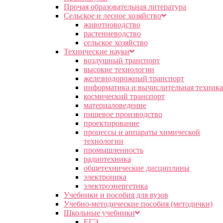
Прочая образовательная литература
Сельское и лесное хозяйство
животноводство
растениеводство
сельское хозяйство
Технические науки
воздушный транспорт
высокие технологии
железнодорожный транспорт
информатика и вычислительная техника
космический транспорт
материаловедение
пищевое производство
проектирование
процессы и аппараты химической
технологии
промышленность
радиотехника
общетехнические дисциплины
электроника
электроэнергетика
Учебники и пособия для вузов
Учебно-методические пособия (методички)
Школьные учебники
ЕГЭ