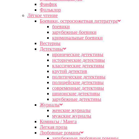
Фанфик
Фольклор
Лёгкое чтение
Боевики, остросюжетная литература
боевики
зарубежные боевики
криминальные боевики
Вестерны
Детективы
иронические детективы
исторические детективы
классические детективы
крутой детектив
политические детективы
полицейские детективы
современные детективы
шпионские детективы
зарубежные детективы
Журналы
женские журналы
мужские журналы
Комиксы / Манга
Легкая проза
Любовные романы
зарубежные любовные романы