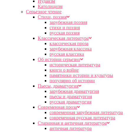
Иудаизм
Католицизм
Серьезное чтение
Cтихи, поэзия
зарубежная поэзия
стихи и поэзия
русская поэзия
Классическая литература
классическая проза
зарубежная классика
русская классика
Об истории серьезно
историческая литература
книги о войне
памятники истории и культуры
популярно об истории
Пьесы, драматургия
зарубежная драматургия
пьесы и драматургия
русская драматургия
Современная проза
современная зарубежная литература
современная русская литература
Старинная и античная литература
античная литература