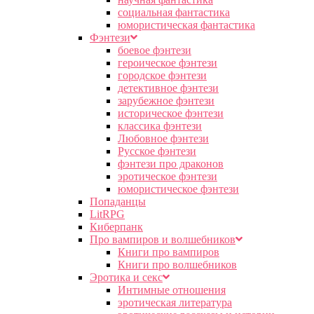
социальная фантастика
юмористическая фантастика
Фэнтези
боевое фэнтези
героическое фэнтези
городское фэнтези
детективное фэнтези
зарубежное фэнтези
историческое фэнтези
классика фэнтези
Любовное фэнтези
Русское фэнтези
фэнтези про драконов
эротическое фэнтези
юмористическое фэнтези
Попаданцы
LitRPG
Киберпанк
Про вампиров и волшебников
Книги про вампиров
Книги про волшебников
Эротика и секс
Интимные отношения
эротическая литература