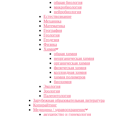
общая биология
микробиология
нейробиология
Естествознание
Механика
Математика
География
Геология
Геодезия
Физика
Химия
общая химия
неорганическая химия
органическая химия
физическая химия
коллоидная химия
химия полимеров
биохимия
Экология
Зоология
Палеонтология
Зарубежная образовательная литература
Копирайтинг
Медицина / здравоохранение
акушерство и гинекология