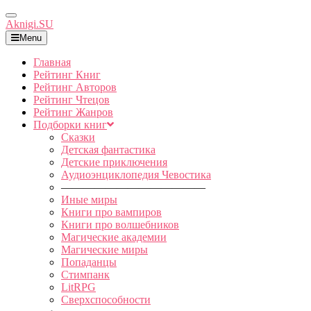
Toggle
Aknigi.SU
Navigation
Menu
Главная
Рейтинг Книг
Рейтинг Авторов
Рейтинг Чтецов
Рейтинг Жанров
Подборки книг
Сказки
Детская фантастика
Детские приключения
Аудиоэнциклопедия Чевостика
—————————————
Иные миры
Книги про вампиров
Книги про волшебников
Магические академии
Магические миры
Попаданцы
Стимпанк
LitRPG
Сверхспособности