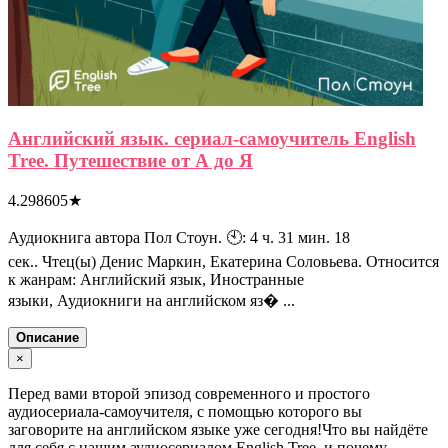
Английский язык. сериал-самоучитель English
Tree. Путешествие от А до Я
4.298605
★
Аудиокнига автора Пол Стоун. 🕙: 4 ч. 31 мин. 18
сек.. Чтец(ы) Денис Маркин, Екатерина Соловьева. Относится
к жанрам: Английский язык, Иностранные
языки, Аудиокниги на английском яз� ...
Описание
×
Перед вами второй эпизод современного и простого
аудиосериала-самоучителя, с помощью которого вы
заговорите на английском языке уже сегодня!Что вы найдёте
для себя с нашим аудиосериалом English Tree, и почему