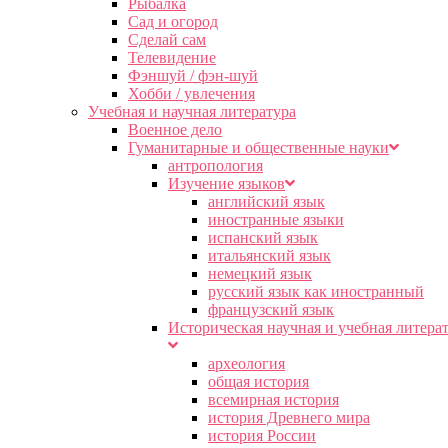
Рыбалка
Сад и огород
Сделай сам
Телевидение
Фэншуй / фэн-шуй
Хобби / увлечения
Учебная и научная литература
Военное дело
Гуманитарные и общественные науки
антропология
Изучение языков
английский язык
иностранные языки
испанский язык
итальянский язык
немецкий язык
русский язык как иностранный
французский язык
Историческая научная и учебная литера
археология
общая история
всемирная история
история Древнего мира
история России