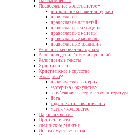
Паломничество
Православное христианство
история православной церкви
православие
православие для детей
православная медицина
православные каноны
православные молитвы
православные традиции
Религии / верования / культы
Религиоведение / история религий
Религиозные тексты
Христианство
Христианское искусство
Эзотерика
практическая эзотерика
эзотерика / оккультизм
зарубежная эзотерическая литература
йога
гадание / толкование снов
магия / колдовство
Парапсихология
Протестантизм
Индийские религии
Ислам / мусульманство