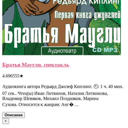
Братья Маугли. спектакль
4.696555
★
Аудиокнига автора Редьярд Джозеф Киплинг. 🕙: 1 ч. 40 мин.
07 сек.. Чтец(ы) Иван Литвинов, Наталия Литвинова,
Владимир Шевяков, Михаил Поздняков, Марина
Сухова. Относится к жанрам: Анг� ...
Описание
×