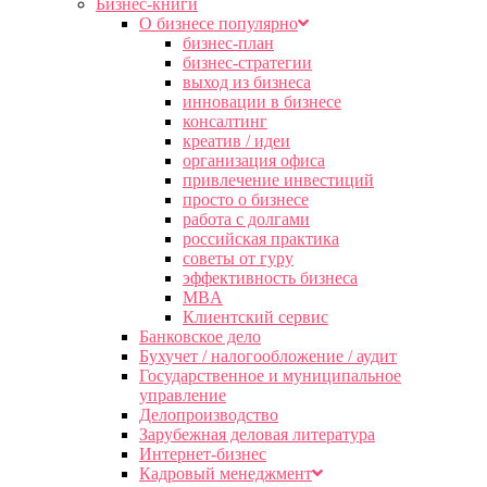
Бизнес-книги
О бизнесе популярно
бизнес-план
бизнес-стратегии
выход из бизнеса
инновации в бизнесе
консалтинг
креатив / идеи
организация офиса
привлечение инвестиций
просто о бизнесе
работа с долгами
российская практика
советы от гуру
эффективность бизнеса
MBA
Клиентский сервис
Банковское дело
Бухучет / налогообложение / аудит
Государственное и муниципальное
управление
Делопроизводство
Зарубежная деловая литература
Интернет-бизнес
Кадровый менеджмент