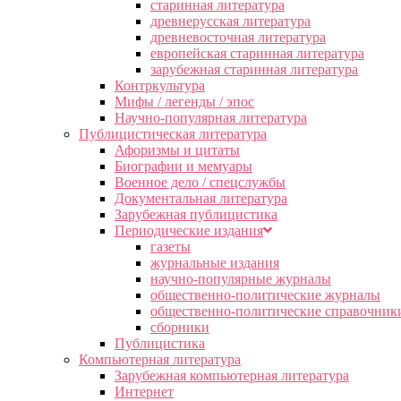
старинная литература
древнерусская литература
древневосточная литература
европейская старинная литература
зарубежная старинная литература
Контркультура
Мифы / легенды / эпос
Научно-популярная литература
Публицистическая литература
Афоризмы и цитаты
Биографии и мемуары
Военное дело / спецслужбы
Документальная литература
Зарубежная публицистика
Периодические издания
газеты
журнальные издания
научно-популярные журналы
общественно-политические журналы
общественно-политические справочник
сборники
Публицистика
Компьютерная литература
Зарубежная компьютерная литература
Интернет