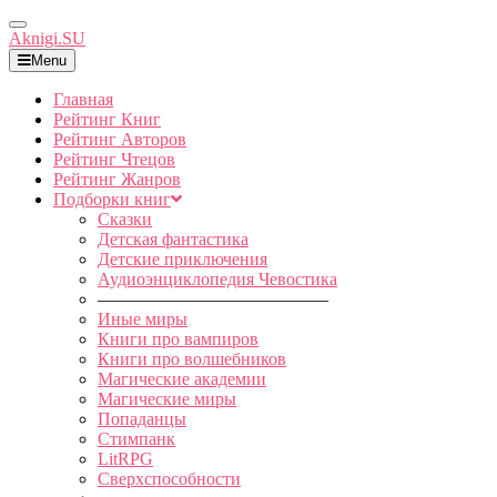
Toggle
Aknigi.SU
Navigation
Menu
Главная
Рейтинг Книг
Рейтинг Авторов
Рейтинг Чтецов
Рейтинг Жанров
Подборки книг
Сказки
Детская фантастика
Детские приключения
Аудиоэнциклопедия Чевостика
—————————————
Иные миры
Книги про вампиров
Книги про волшебников
Магические академии
Магические миры
Попаданцы
Стимпанк
LitRPG
Сверхспособности