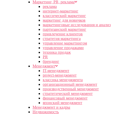
Маркетинг, PR, реклама
реклама
интернет-маркетинг
классический маркетинг
маркетинг для новичков
маркетинговые исследования и анализ
партизанский маркетинг
привлечение клиентов
стратегия маркетинга
управление маркетингом
управление продажами
техника продаж
PR
брендинг
Менеджмент
IT-менеджмент
project-менеджмент
классика менеджмента
организационный менеджмент
производственный менеджмент
стратегический менеджмент
финансовый менеджмент
японский менеджмент
Менеджмент и кадры
Недвижимость