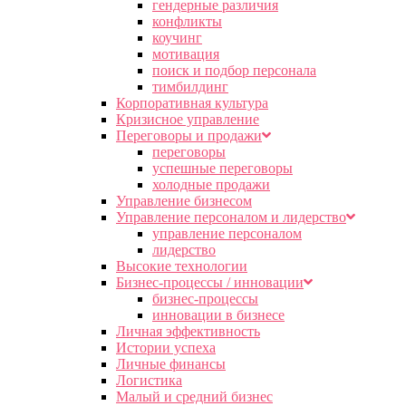
гендерные различия
конфликты
коучинг
мотивация
поиск и подбор персонала
тимбилдинг
Корпоративная культура
Кризисное управление
Переговоры и продажи
переговоры
успешные переговоры
холодные продажи
Управление бизнесом
Управление персоналом и лидерство
управление персоналом
лидерство
Высокие технологии
Бизнес-процессы / инновации
бизнес-процессы
инновации в бизнесе
Личная эффективность
Истории успеха
Личные финансы
Логистика
Малый и средний бизнес