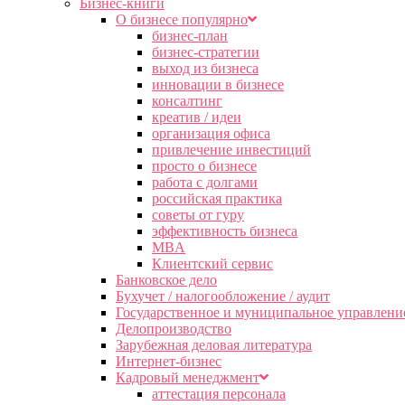
Бизнес-книги
О бизнесе популярно
бизнес-план
бизнес-стратегии
выход из бизнеса
инновации в бизнесе
консалтинг
креатив / идеи
организация офиса
привлечение инвестиций
просто о бизнесе
работа с долгами
российская практика
советы от гуру
эффективность бизнеса
MBA
Клиентский сервис
Банковское дело
Бухучет / налогообложение / аудит
Государственное и муниципальное управлени
Делопроизводство
Зарубежная деловая литература
Интернет-бизнес
Кадровый менеджмент
аттестация персонала