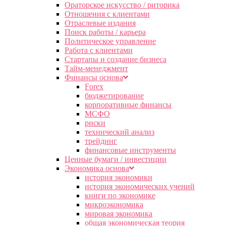
Ораторское искусство / риторика
Отношения с клиентами
Отраслевые издания
Поиск работы / карьера
Политическое управление
Работа с клиентами
Стартапы и создание бизнеса
Тайм-менеджмент
Финансы основа
Forex
бюджетирование
корпоративные финансы
МСФО
риски
технический анализ
трейдинг
финансовые инструменты
Ценные бумаги / инвестиции
Экономика основа
история экономики
история экономических учений
книги по экономике
микроэкономика
мировая экономика
общая экономическая теория