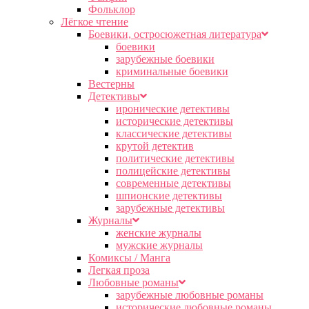
Фольклор
Лёгкое чтение
Боевики, остросюжетная литература
боевики
зарубежные боевики
криминальные боевики
Вестерны
Детективы
иронические детективы
исторические детективы
классические детективы
крутой детектив
политические детективы
полицейские детективы
современные детективы
шпионские детективы
зарубежные детективы
Журналы
женские журналы
мужские журналы
Комиксы / Манга
Легкая проза
Любовные романы
зарубежные любовные романы
исторические любовные романы