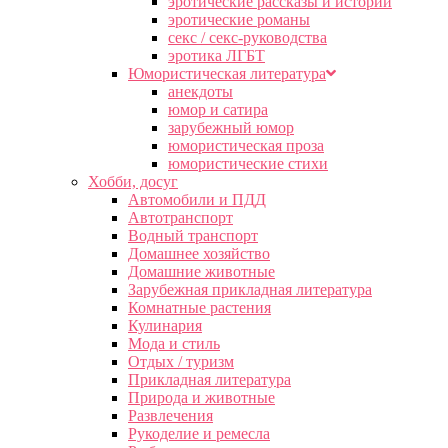
эротические рассказы и истории
эротические романы
секс / секс-руководства
эротика ЛГБТ
Юмористическая литература
анекдоты
юмор и сатира
зарубежный юмор
юмористическая проза
юмористические стихи
Хобби, досуг
Автомобили и ПДД
Автотранспорт
Водный транспорт
Домашнее хозяйство
Домашние животные
Зарубежная прикладная литература
Комнатные растения
Кулинария
Мода и стиль
Отдых / туризм
Прикладная литература
Природа и животные
Развлечения
Рукоделие и ремесла