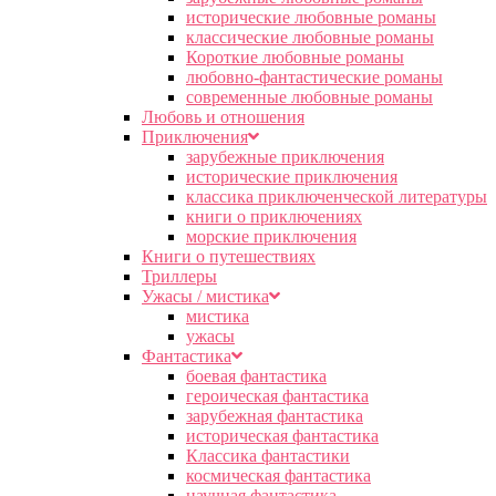
исторические любовные романы
классические любовные романы
Короткие любовные романы
любовно-фантастические романы
современные любовные романы
Любовь и отношения
Приключения
зарубежные приключения
исторические приключения
классика приключенческой литературы
книги о приключениях
морские приключения
Книги о путешествиях
Триллеры
Ужасы / мистика
мистика
ужасы
Фантастика
боевая фантастика
героическая фантастика
зарубежная фантастика
историческая фантастика
Классика фантастики
космическая фантастика
научная фантастика