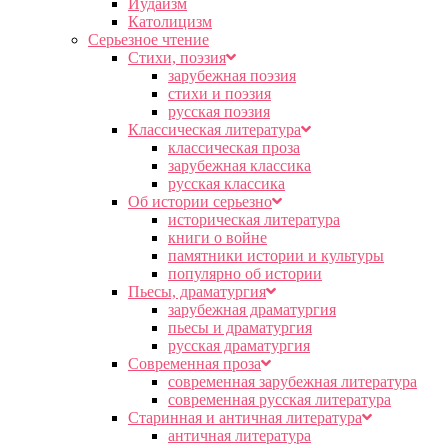
Иудаизм
Католицизм
Серьезное чтение
Cтихи, поэзия
зарубежная поэзия
стихи и поэзия
русская поэзия
Классическая литература
классическая проза
зарубежная классика
русская классика
Об истории серьезно
историческая литература
книги о войне
памятники истории и культуры
популярно об истории
Пьесы, драматургия
зарубежная драматургия
пьесы и драматургия
русская драматургия
Современная проза
современная зарубежная литература
современная русская литература
Старинная и античная литература
античная литература