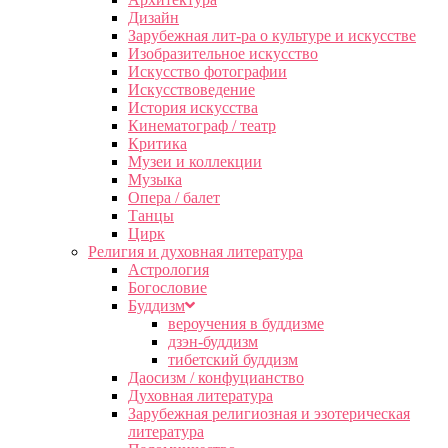
Дизайн
Зарубежная лит-ра о культуре и искусстве
Изобразительное искусство
Искусство фотографии
Искусствоведение
История искусства
Кинематограф / театр
Критика
Музеи и коллекции
Музыка
Опера / балет
Танцы
Цирк
Религия и духовная литература
Астрология
Богословие
Буддизм
вероучения в буддизме
дзэн-буддизм
тибетский буддизм
Даосизм / конфуцианство
Духовная литература
Зарубежная религиозная и эзотерическая
литература