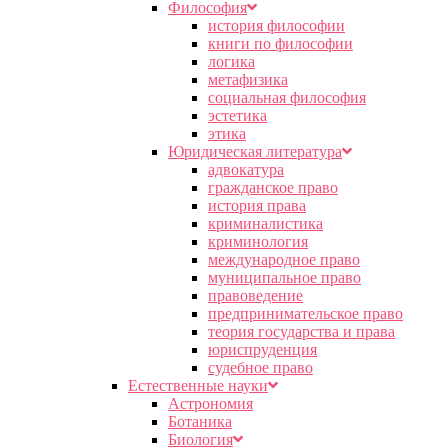
Философия
история философии
книги по философии
логика
метафизика
социальная философия
эстетика
этика
Юридическая литература
адвокатура
гражданское право
история права
криминалистика
криминология
международное право
муниципальное право
правоведение
предпринимательское право
теория государства и права
юриспруденция
судебное право
Естественные науки
Астрономия
Ботаника
Биология