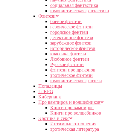
социальная фантастика
юмористическая фантастика
Фэнтези
боевое фэнтези
героическое фэнтези
городское фэнтези
детективное фэнтези
зарубежное фэнтези
историческое фэнтези
классика фэнтези
Любовное фэнтези
Русское фэнтези
фэнтези про драконов
эротическое фэнтези
юмористическое фэнтези
Попаданцы
LitRPG
Киберпанк
Про вампиров и волшебников
Книги про вампиров
Книги про волшебников
Эротика и секс
Интимные отношения
эротическая литература