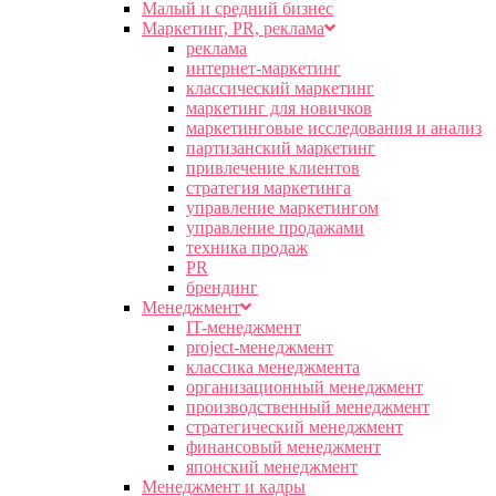
Малый и средний бизнес
Маркетинг, PR, реклама
реклама
интернет-маркетинг
классический маркетинг
маркетинг для новичков
маркетинговые исследования и анализ
партизанский маркетинг
привлечение клиентов
стратегия маркетинга
управление маркетингом
управление продажами
техника продаж
PR
брендинг
Менеджмент
IT-менеджмент
project-менеджмент
классика менеджмента
организационный менеджмент
производственный менеджмент
стратегический менеджмент
финансовый менеджмент
японский менеджмент
Менеджмент и кадры