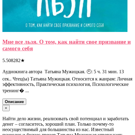
Мне все льзя. О том, как найти свое призвание и
самого себя
5.508282
★
Аудиокнига автора Татьяна Мужицкая. 🕙: 5 ч. 31 мин. 13
сек.. Чтец(ы) Татьяна Мужицкая. Относится к жанрам: Личная
эффективность, Практическая психология, Психологические
тренинг� ...
Описание
×
Найти дело жизни, реализовать свой потенциал и заработать
денег – согласитесь, хороший план. Только почему-то
неосуществимый для большинства из нас. Известный
психолог и бизнес-тренер Татьяна Мужицкая утверждает: