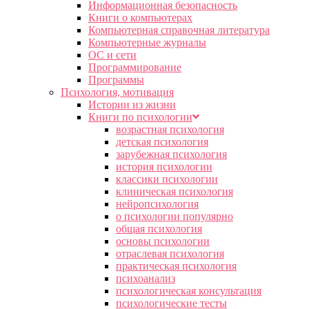
Информационная безопасность
Книги о компьютерах
Компьютерная справочная литература
Компьютерные журналы
ОС и сети
Программирование
Программы
Психология, мотивация
Истории из жизни
Книги по психологии
возрастная психология
детская психология
зарубежная психология
история психологии
классики психологии
клиническая психология
нейропсихология
о психологии популярно
общая психология
основы психологии
отраслевая психология
практическая психология
психоанализ
психологическая консультация
психологические тесты