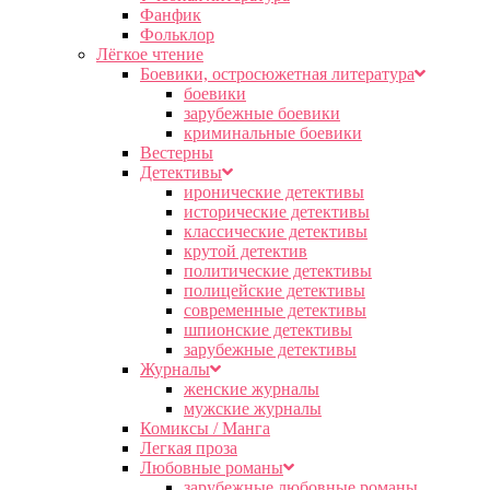
Фанфик
Фольклор
Лёгкое чтение
Боевики, остросюжетная литература
боевики
зарубежные боевики
криминальные боевики
Вестерны
Детективы
иронические детективы
исторические детективы
классические детективы
крутой детектив
политические детективы
полицейские детективы
современные детективы
шпионские детективы
зарубежные детективы
Журналы
женские журналы
мужские журналы
Комиксы / Манга
Легкая проза
Любовные романы
зарубежные любовные романы