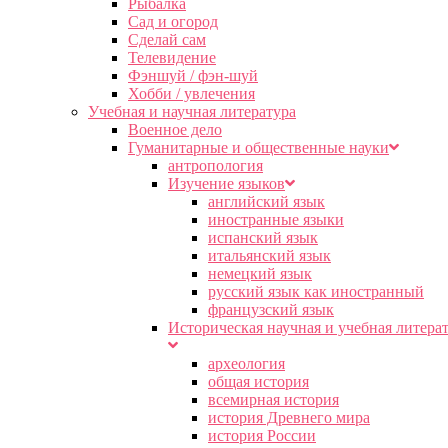
Рыбалка
Сад и огород
Сделай сам
Телевидение
Фэншуй / фэн-шуй
Хобби / увлечения
Учебная и научная литература
Военное дело
Гуманитарные и общественные науки
антропология
Изучение языков
английский язык
иностранные языки
испанский язык
итальянский язык
немецкий язык
русский язык как иностранный
французский язык
Историческая научная и учебная литера
археология
общая история
всемирная история
история Древнего мира
история России