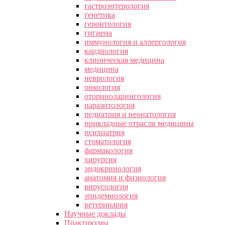
гастроэнтерология
генетика
геронтология
гигиена
иммунология и аллергология
кардиология
клиническая медицина
медицина
неврология
онкология
оториноларингология
паразитология
педиатрия и неонатология
прикладные отрасли медицины
психиатрия
стоматология
фармакология
хирургия
эндокринология
анатомия и физиология
вирусология
эпидемиология
ветеринария
Научные доклады
Практикумы