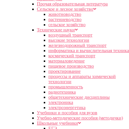
Прочая образовательная литература
Сельское и лесное хозяйство
животноводство
растениеводство
сельское хозяйство
Технические науки
воздушный транспорт
высокие технологии
железнодорожный транспорт
информатика и вычислительная техника
космический транспорт
материаловедение
пищевое производство
проектирование
процессы и аппараты химической
технологии
промышленность
радиотехника
общетехнические дисциплины
электроника
электроэнергетика
Учебники и пособия для вузов
Учебно-методические пособия (методички)
Школьные учебники
ЕГЭ