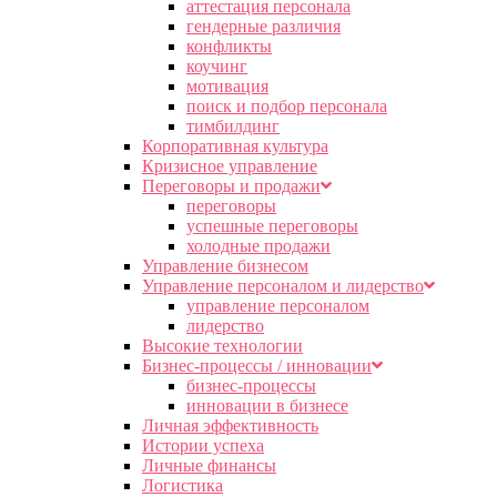
аттестация персонала
гендерные различия
конфликты
коучинг
мотивация
поиск и подбор персонала
тимбилдинг
Корпоративная культура
Кризисное управление
Переговоры и продажи
переговоры
успешные переговоры
холодные продажи
Управление бизнесом
Управление персоналом и лидерство
управление персоналом
лидерство
Высокие технологии
Бизнес-процессы / инновации
бизнес-процессы
инновации в бизнесе
Личная эффективность
Истории успеха
Личные финансы
Логистика