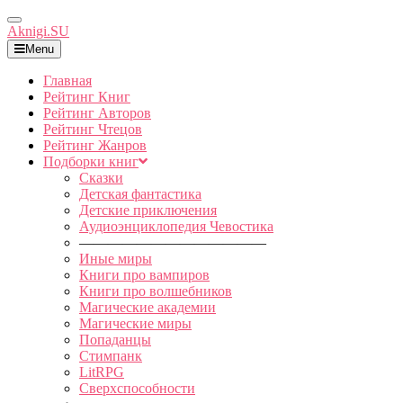
Toggle
Aknigi.SU
Navigation
Menu
Главная
Рейтинг Книг
Рейтинг Авторов
Рейтинг Чтецов
Рейтинг Жанров
Подборки книг
Сказки
Детская фантастика
Детские приключения
Аудиоэнциклопедия Чевостика
—————————————
Иные миры
Книги про вампиров
Книги про волшебников
Магические академии
Магические миры
Попаданцы
Стимпанк
LitRPG
Сверхспособности