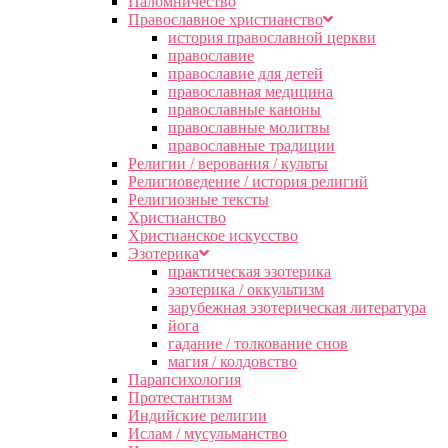
Паломничество
Православное христианство
история православной церкви
православие
православие для детей
православная медицина
православные каноны
православные молитвы
православные традиции
Религии / верования / культы
Религиоведение / история религий
Религиозные тексты
Христианство
Христианское искусство
Эзотерика
практическая эзотерика
эзотерика / оккультизм
зарубежная эзотерическая литература
йога
гадание / толкование снов
магия / колдовство
Парапсихология
Протестантизм
Индийские религии
Ислам / мусульманство