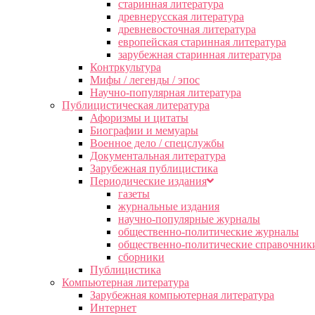
старинная литература
древнерусская литература
древневосточная литература
европейская старинная литература
зарубежная старинная литература
Контркультура
Мифы / легенды / эпос
Научно-популярная литература
Публицистическая литература
Афоризмы и цитаты
Биографии и мемуары
Военное дело / спецслужбы
Документальная литература
Зарубежная публицистика
Периодические издания
газеты
журнальные издания
научно-популярные журналы
общественно-политические журналы
общественно-политические справочник
сборники
Публицистика
Компьютерная литература
Зарубежная компьютерная литература
Интернет