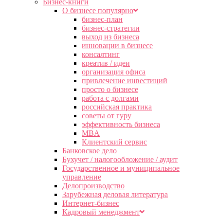
Бизнес-книги
О бизнесе популярно
бизнес-план
бизнес-стратегии
выход из бизнеса
инновации в бизнесе
консалтинг
креатив / идеи
организация офиса
привлечение инвестиций
просто о бизнесе
работа с долгами
российская практика
советы от гуру
эффективность бизнеса
MBA
Клиентский сервис
Банковское дело
Бухучет / налогообложение / аудит
Государственное и муниципальное
управление
Делопроизводство
Зарубежная деловая литература
Интернет-бизнес
Кадровый менеджмент