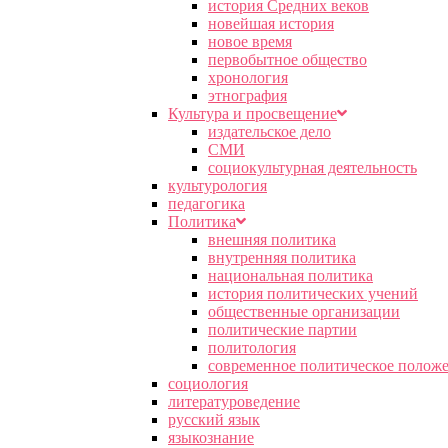
история Средних веков
новейшая история
новое время
первобытное общество
хронология
этнография
Культура и просвещение
издательское дело
СМИ
социокультурная деятельность
культурология
педагогика
Политика
внешняя политика
внутренняя политика
национальная политика
история политических учений
общественные организации
политические партии
политология
современное политическое полож
социология
литературоведение
русский язык
языкознание