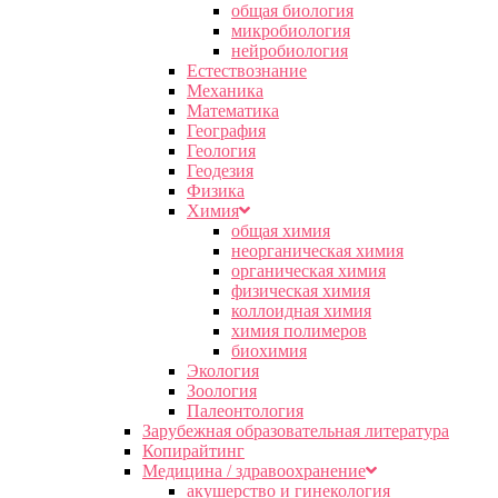
общая биология
микробиология
нейробиология
Естествознание
Механика
Математика
География
Геология
Геодезия
Физика
Химия
общая химия
неорганическая химия
органическая химия
физическая химия
коллоидная химия
химия полимеров
биохимия
Экология
Зоология
Палеонтология
Зарубежная образовательная литература
Копирайтинг
Медицина / здравоохранение
акушерство и гинекология