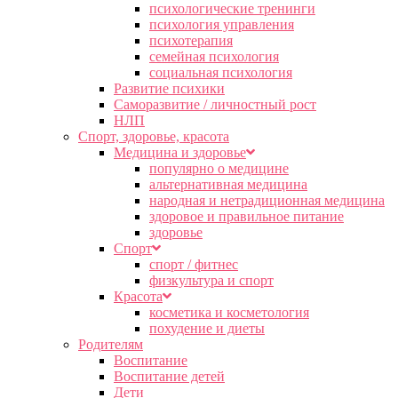
психологические тренинги
психология управления
психотерапия
семейная психология
социальная психология
Развитие психики
Саморазвитие / личностный рост
НЛП
Спорт, здоровье, красота
Медицина и здоровье
популярно о медицине
альтернативная медицина
народная и нетрадиционная медицина
здоровое и правильное питание
здоровье
Спорт
спорт / фитнес
физкультура и спорт
Красота
косметика и косметология
похудение и диеты
Родителям
Воспитание
Воспитание детей
Дети