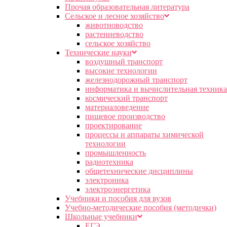
Прочая образовательная литература
Сельское и лесное хозяйство
животноводство
растениеводство
сельское хозяйство
Технические науки
воздушный транспорт
высокие технологии
железнодорожный транспорт
информатика и вычислительная техника
космический транспорт
материаловедение
пищевое производство
проектирование
процессы и аппараты химической
технологии
промышленность
радиотехника
общетехнические дисциплины
электроника
электроэнергетика
Учебники и пособия для вузов
Учебно-методические пособия (методички)
Школьные учебники
ЕГЭ