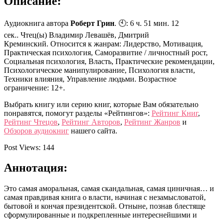
Описание:
Аудиокнига автора
Роберт Грин
. 🕙: 6 ч. 51 мин. 12
сек.. Чтец(ы) Владимир Левашёв, Дмитрий
Креминский. Относится к жанрам: Лидерство, Мотивация,
Практическая психология, Саморазвитие / личностный рост,
Социальная психология, Власть, Практические рекомендации,
Психологическое манипулирование, Психология власти,
Техники влияния, Управление людьми. Возрастное
ограничение: 12+.
Выбрать книгу или серию книг, которые Вам обязательно
понравятся, помогут разделы «Рейтингов»:
Рейтинг Книг
,
Рейтинг Чтецов
,
Рейтинг Авторов
,
Рейтинг Жанров
и
Обзоров аудиокниг
нашего сайта.
Post Views:
144
Аннотация:
Это самая аморальная, самая скандальная, самая циничная… и
самая правдивая книга о власти, начиная с незамысловатой,
бытовой и кончая президентской. Отныне, познав блестяще
сформулированные и подкрепленные интереснейшими и