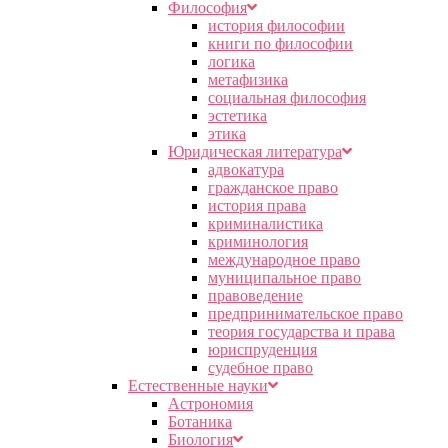
Философия
история философии
книги по философии
логика
метафизика
социальная философия
эстетика
этика
Юридическая литература
адвокатура
гражданское право
история права
криминалистика
криминология
международное право
муниципальное право
правоведение
предпринимательское право
теория государства и права
юриспруденция
судебное право
Естественные науки
Астрономия
Ботаника
Биология