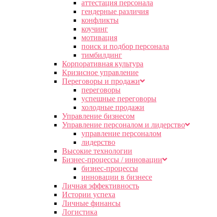
аттестация персонала
гендерные различия
конфликты
коучинг
мотивация
поиск и подбор персонала
тимбилдинг
Корпоративная культура
Кризисное управление
Переговоры и продажи
переговоры
успешные переговоры
холодные продажи
Управление бизнесом
Управление персоналом и лидерство
управление персоналом
лидерство
Высокие технологии
Бизнес-процессы / инновации
бизнес-процессы
инновации в бизнесе
Личная эффективность
Истории успеха
Личные финансы
Логистика