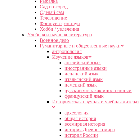
Рыбалка
Сад и огород
Сделай сам
Телевидение
Фэншуй / фэн-шуй
Хобби / увлечения
Учебная и научная литература
Военное дело
Гуманитарные и общественные науки
антропология
Изучение языков
английский язык
иностранные языки
испанский язык
итальянский язык
немецкий язык
русский язык как иностранный
французский язык
Историческая научная и учебная литера
археология
общая история
всемирная история
история Древнего мира
история России