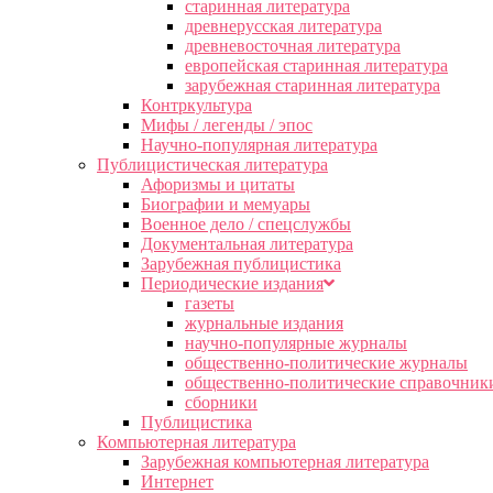
старинная литература
древнерусская литература
древневосточная литература
европейская старинная литература
зарубежная старинная литература
Контркультура
Мифы / легенды / эпос
Научно-популярная литература
Публицистическая литература
Афоризмы и цитаты
Биографии и мемуары
Военное дело / спецслужбы
Документальная литература
Зарубежная публицистика
Периодические издания
газеты
журнальные издания
научно-популярные журналы
общественно-политические журналы
общественно-политические справочник
сборники
Публицистика
Компьютерная литература
Зарубежная компьютерная литература
Интернет