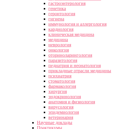
гастроэнтерология
генетика
геронтология
гигиена
иммунология и аллергология
кардиология
клиническая медицина
медицина
неврология
онкология
оториноларингология
паразитология
педиатрия и неонатология
прикладные отрасли медицины
психиатрия
стоматология
фармакология
хирургия
эндокринология
анатомия и физиология
вирусология
эпидемиология
ветеринария
Научные доклады
Практикумы