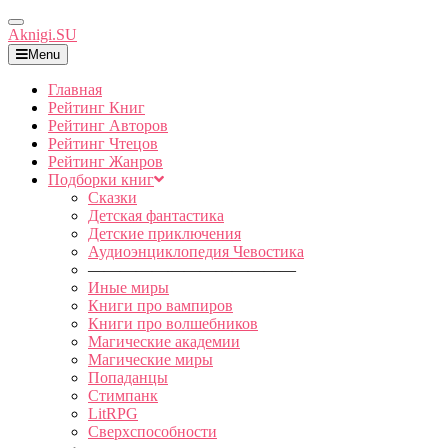
Toggle
Aknigi.SU
Navigation
Menu
Главная
Рейтинг Книг
Рейтинг Авторов
Рейтинг Чтецов
Рейтинг Жанров
Подборки книг
Сказки
Детская фантастика
Детские приключения
Аудиоэнциклопедия Чевостика
—————————————
Иные миры
Книги про вампиров
Книги про волшебников
Магические академии
Магические миры
Попаданцы
Стимпанк
LitRPG
Сверхспособности