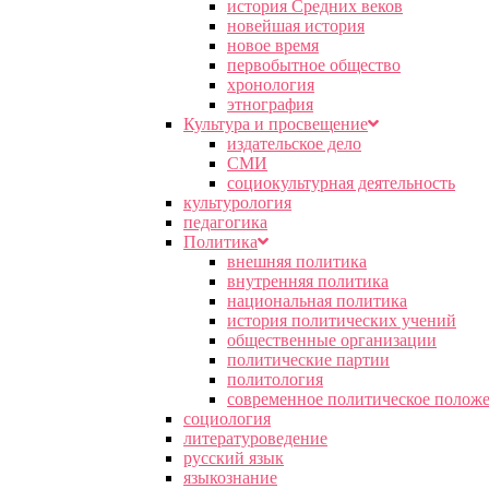
история Средних веков
новейшая история
новое время
первобытное общество
хронология
этнография
Культура и просвещение
издательское дело
СМИ
социокультурная деятельность
культурология
педагогика
Политика
внешняя политика
внутренняя политика
национальная политика
история политических учений
общественные организации
политические партии
политология
современное политическое полож
социология
литературоведение
русский язык
языкознание