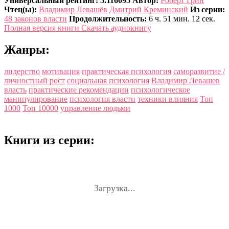
Универсальный рейтинг: 5.116095
Автор:
Роберт Грин
Чтец(ы):
Владимир Левашёв
Дмитрий Креминский
Из серии:
48 законов власти
Продолжительность:
6 ч. 51 мин. 12 сек.
Полная версия книги
Скачать аудиокнигу
Жанры:
лидерство
мотивация
практическая психология
саморазвитие /
личностный рост
социальная психология
Владимир Левашев
власть
практические рекомендации
психологическое
манипулирование
психология власти
техники влияния
Топ
1000
Топ 10000
управление людьми
Книги из серии:
Загрузка...