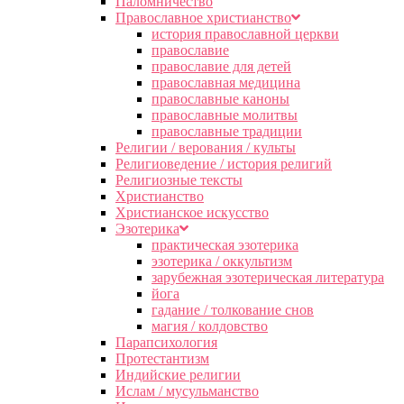
Паломничество
Православное христианство
история православной церкви
православие
православие для детей
православная медицина
православные каноны
православные молитвы
православные традиции
Религии / верования / культы
Религиоведение / история религий
Религиозные тексты
Христианство
Христианское искусство
Эзотерика
практическая эзотерика
эзотерика / оккультизм
зарубежная эзотерическая литература
йога
гадание / толкование снов
магия / колдовство
Парапсихология
Протестантизм
Индийские религии
Ислам / мусульманство