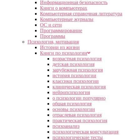
Информационная безопасность
Книги о компьютерах
Компьютерная справочная литература
Компьютерные журналы
ОС и сети
Программирование
Программы
Психология, мотивация
Истории из жизни
Книги по психологии
возрастная психология
детская психология
зарубежная психология
история психологии
классики психологии
клиническая психология
нейропсихология
о психологии популярно
общая психология
основы психологии
отраслевая психология
практическая психология
психоанализ
психологическая консультация
психологические тесты