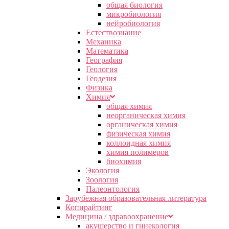
общая биология
микробиология
нейробиология
Естествознание
Механика
Математика
География
Геология
Геодезия
Физика
Химия
общая химия
неорганическая химия
органическая химия
физическая химия
коллоидная химия
химия полимеров
биохимия
Экология
Зоология
Палеонтология
Зарубежная образовательная литература
Копирайтинг
Медицина / здравоохранение
акушерство и гинекология