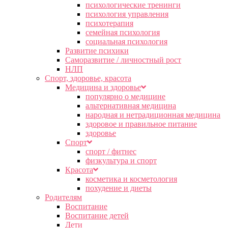
психологические тренинги
психология управления
психотерапия
семейная психология
социальная психология
Развитие психики
Саморазвитие / личностный рост
НЛП
Спорт, здоровье, красота
Медицина и здоровье
популярно о медицине
альтернативная медицина
народная и нетрадиционная медицина
здоровое и правильное питание
здоровье
Спорт
спорт / фитнес
физкультура и спорт
Красота
косметика и косметология
похудение и диеты
Родителям
Воспитание
Воспитание детей
Дети