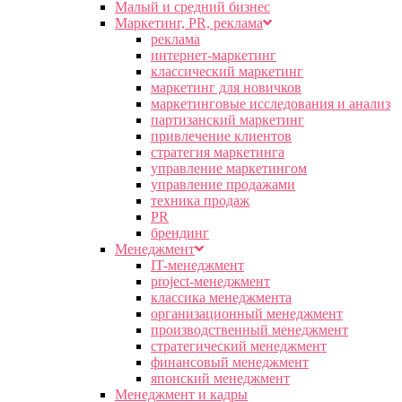
Малый и средний бизнес
Маркетинг, PR, реклама
реклама
интернет-маркетинг
классический маркетинг
маркетинг для новичков
маркетинговые исследования и анализ
партизанский маркетинг
привлечение клиентов
стратегия маркетинга
управление маркетингом
управление продажами
техника продаж
PR
брендинг
Менеджмент
IT-менеджмент
project-менеджмент
классика менеджмента
организационный менеджмент
производственный менеджмент
стратегический менеджмент
финансовый менеджмент
японский менеджмент
Менеджмент и кадры