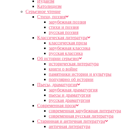
Иудаизм
Католицизм
Серьезное чтение
Cтихи, поэзия
зарубежная поэзия
стихи и поэзия
русская поэзия
Классическая литература
классическая проза
зарубежная классика
русская классика
Об истории серьезно
историческая литература
книги о войне
памятники истории и культуры
популярно об истории
Пьесы, драматургия
зарубежная драматургия
пьесы и драматургия
русская драматургия
Современная проза
современная зарубежная литература
современная русская литература
Старинная и античная литература
античная литература