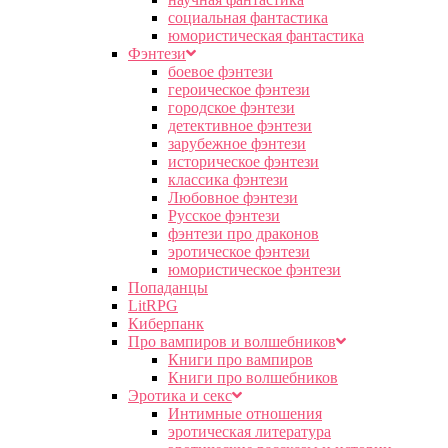
социальная фантастика
юмористическая фантастика
Фэнтези
боевое фэнтези
героическое фэнтези
городское фэнтези
детективное фэнтези
зарубежное фэнтези
историческое фэнтези
классика фэнтези
Любовное фэнтези
Русское фэнтези
фэнтези про драконов
эротическое фэнтези
юмористическое фэнтези
Попаданцы
LitRPG
Киберпанк
Про вампиров и волшебников
Книги про вампиров
Книги про волшебников
Эротика и секс
Интимные отношения
эротическая литература