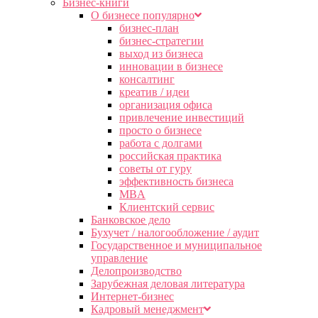
Бизнес-книги
О бизнесе популярно
бизнес-план
бизнес-стратегии
выход из бизнеса
инновации в бизнесе
консалтинг
креатив / идеи
организация офиса
привлечение инвестиций
просто о бизнесе
работа с долгами
российская практика
советы от гуру
эффективность бизнеса
MBA
Клиентский сервис
Банковское дело
Бухучет / налогообложение / аудит
Государственное и муниципальное
управление
Делопроизводство
Зарубежная деловая литература
Интернет-бизнес
Кадровый менеджмент