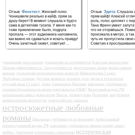
будущим
Феоктист
Эдита
Отзыв
: Женский голос
Отзыв
: Слушала 
Чонишвили реально в кайф, прям за
прям кайф! Алексей отли
душу берет! В момент слушала и будто
роль, голос цепляет с пе
сама в детективе тусила. У меня как-то
Тана Френч умеет запутат
тоже приключение было, подруга
что не оторвёшься. Помню
пропала — этот аудиокнига напомнила,
проезжала в метро, а так 
как важно не сдаваться и искать правду!
чуть не пропустила свою
Очень зачетный сюжет, советую! ...
Советую к прослушиванию.
управление персоналом
управление ассортиментом
Классика фантастики
Личная эффективность / продуктивность
иностранные языки
православные
каноны
технология неорганических веществ
Информатика 5 класс
Любовные романы
Детские комиксы
военное дело
наука и технологии
русский язык 11 класс
этика
Священное Писание
школьные учебники по
основам безопасности жизнедеятельности (ОБЖ)
Налоговый кодекс РФ
организация офиса
неврология
Пьесы, драматургия
Политика
зарубежная
компьютерная литература
поиск работы / карьера
остросюжетные любовные
романы
Школьные учебники по астрономии
Арбитражный
процессуальный кодекс РФ
школьные учебники по французскому языку
историческая
хобби / увлечения
отношения с клиентами