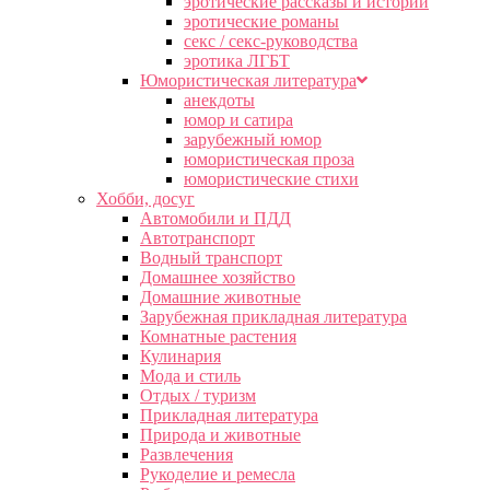
эротические рассказы и истории
эротические романы
секс / секс-руководства
эротика ЛГБТ
Юмористическая литература
анекдоты
юмор и сатира
зарубежный юмор
юмористическая проза
юмористические стихи
Хобби, досуг
Автомобили и ПДД
Автотранспорт
Водный транспорт
Домашнее хозяйство
Домашние животные
Зарубежная прикладная литература
Комнатные растения
Кулинария
Мода и стиль
Отдых / туризм
Прикладная литература
Природа и животные
Развлечения
Рукоделие и ремесла