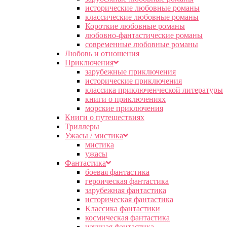
исторические любовные романы
классические любовные романы
Короткие любовные романы
любовно-фантастические романы
современные любовные романы
Любовь и отношения
Приключения
зарубежные приключения
исторические приключения
классика приключенческой литературы
книги о приключениях
морские приключения
Книги о путешествиях
Триллеры
Ужасы / мистика
мистика
ужасы
Фантастика
боевая фантастика
героическая фантастика
зарубежная фантастика
историческая фантастика
Классика фантастики
космическая фантастика
научная фантастика