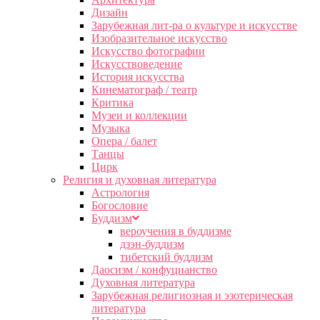
Дизайн
Зарубежная лит-ра о культуре и искусстве
Изобразительное искусство
Искусство фотографии
Искусствоведение
История искусства
Кинематограф / театр
Критика
Музеи и коллекции
Музыка
Опера / балет
Танцы
Цирк
Религия и духовная литература
Астрология
Богословие
Буддизм
вероучения в буддизме
дзэн-буддизм
тибетский буддизм
Даосизм / конфуцианство
Духовная литература
Зарубежная религиозная и эзотерическая
литература