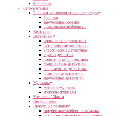
Фольклор
Лёгкое чтение
Боевики, остросюжетная литература
боевики
зарубежные боевики
криминальные боевики
Вестерны
Детективы
иронические детективы
исторические детективы
классические детективы
крутой детектив
политические детективы
полицейские детективы
современные детективы
шпионские детективы
зарубежные детективы
Журналы
женские журналы
мужские журналы
Комиксы / Манга
Легкая проза
Любовные романы
зарубежные любовные романы
исторические любовные романы