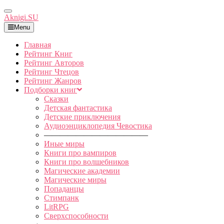
Toggle
Aknigi.SU
Navigation
Menu
Главная
Рейтинг Книг
Рейтинг Авторов
Рейтинг Чтецов
Рейтинг Жанров
Подборки книг
Сказки
Детская фантастика
Детские приключения
Аудиоэнциклопедия Чевостика
—————————————
Иные миры
Книги про вампиров
Книги про волшебников
Магические академии
Магические миры
Попаданцы
Стимпанк
LitRPG
Сверхспособности