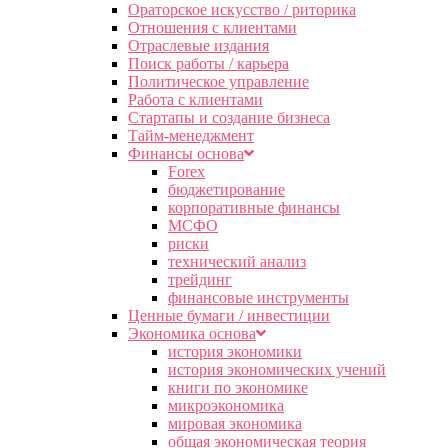
Ораторское искусство / риторика
Отношения с клиентами
Отраслевые издания
Поиск работы / карьера
Политическое управление
Работа с клиентами
Стартапы и создание бизнеса
Тайм-менеджмент
Финансы основа
Forex
бюджетирование
корпоративные финансы
МСФО
риски
технический анализ
трейдинг
финансовые инструменты
Ценные бумаги / инвестиции
Экономика основа
история экономики
история экономических учений
книги по экономике
микроэкономика
мировая экономика
общая экономическая теория