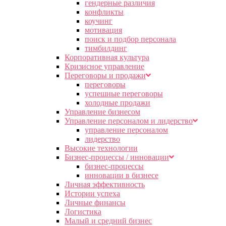
гендерные различия
конфликты
коучинг
мотивация
поиск и подбор персонала
тимбилдинг
Корпоративная культура
Кризисное управление
Переговоры и продажи
переговоры
успешные переговоры
холодные продажи
Управление бизнесом
Управление персоналом и лидерство
управление персоналом
лидерство
Высокие технологии
Бизнес-процессы / инновации
бизнес-процессы
инновации в бизнесе
Личная эффективность
Истории успеха
Личные финансы
Логистика
Малый и средний бизнес