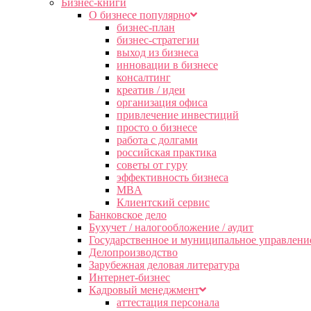
Бизнес-книги
О бизнесе популярно
бизнес-план
бизнес-стратегии
выход из бизнеса
инновации в бизнесе
консалтинг
креатив / идеи
организация офиса
привлечение инвестиций
просто о бизнесе
работа с долгами
российская практика
советы от гуру
эффективность бизнеса
MBA
Клиентский сервис
Банковское дело
Бухучет / налогообложение / аудит
Государственное и муниципальное управлени
Делопроизводство
Зарубежная деловая литература
Интернет-бизнес
Кадровый менеджмент
аттестация персонала