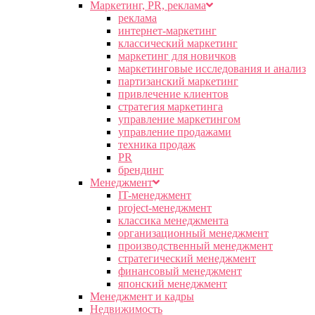
Маркетинг, PR, реклама
реклама
интернет-маркетинг
классический маркетинг
маркетинг для новичков
маркетинговые исследования и анализ
партизанский маркетинг
привлечение клиентов
стратегия маркетинга
управление маркетингом
управление продажами
техника продаж
PR
брендинг
Менеджмент
IT-менеджмент
project-менеджмент
классика менеджмента
организационный менеджмент
производственный менеджмент
стратегический менеджмент
финансовый менеджмент
японский менеджмент
Менеджмент и кадры
Недвижимость