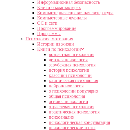
Информационная безопасность
Книги о компьютерах
Компьютерная справочная литература
Компьютерные журналы
ОС и сети
Программирование
Программы
Психология, мотивация
Истории из жизни
Книги по психологии
возрастная психология
детская психология
зарубежная психология
история психологии
классики психологии
клиническая психология
нейропсихология
о психологии популярно
общая психология
основы психологии
отраслевая психология
практическая психология
психоанализ
психологическая консультация
психологические тесты