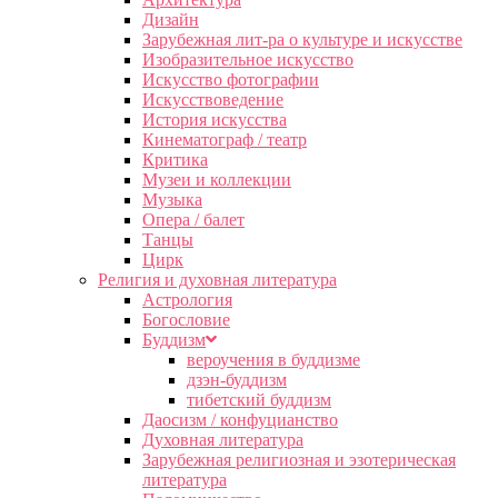
Дизайн
Зарубежная лит-ра о культуре и искусстве
Изобразительное искусство
Искусство фотографии
Искусствоведение
История искусства
Кинематограф / театр
Критика
Музеи и коллекции
Музыка
Опера / балет
Танцы
Цирк
Религия и духовная литература
Астрология
Богословие
Буддизм
вероучения в буддизме
дзэн-буддизм
тибетский буддизм
Даосизм / конфуцианство
Духовная литература
Зарубежная религиозная и эзотерическая
литература