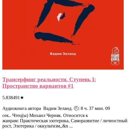
Трансерфинг реальности. Ступень I:
Пространство вариантов #1
5.838491
★
Аудиокнига автора Вадим Зеланд. 🕙: 8 ч. 37 мин. 09
сек.. Чтец(ы) Михаил Черняк. Относится к
жанрам: Практическая эзотерика, Саморазвитие / личностный
рост, Эзотерика / оккультизм,,&n ...