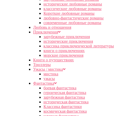
исторические любовные романы
классические любовные романы
Короткие любовные романы
любовно-фантастические романы
современные любовные романы
Любовь и отношения
Приключения
зарубежные приключения
исторические приключения
классика приключенческой литературы
книги о приключениях
морские приключения
Книги о путешествиях
Триллеры
Ужасы / мистика
мистика
ужасы
Фантастика
боевая фантастика
героическая фантастика
зарубежная фантастика
историческая фантастика
Классика фантастики
космическая фантастика
научная фантастика