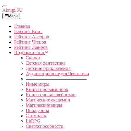
Toggle
Aknigi.SU
Navigation
Menu
Главная
Рейтинг Книг
Рейтинг Авторов
Рейтинг Чтецов
Рейтинг Жанров
Подборки книг
Сказки
Детская фантастика
Детские приключения
Аудиоэнциклопедия Чевостика
—————————————
Иные миры
Книги про вампиров
Книги про волшебников
Магические академии
Магические миры
Попаданцы
Стимпанк
LitRPG
Сверхспособности