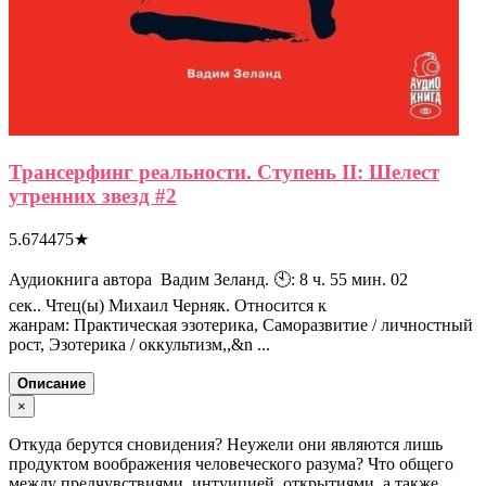
Трансерфинг реальности. Ступень II: Шелест
утренних звезд #2
5.674475
★
Аудиокнига автора Вадим Зеланд. 🕙: 8 ч. 55 мин. 02
сек.. Чтец(ы) Михаил Черняк. Относится к
жанрам: Практическая эзотерика, Саморазвитие / личностный
рост, Эзотерика / оккультизм,,&n ...
Описание
×
Откуда берутся сновидения? Неужели они являются лишь
продуктом воображения человеческого разума? Что общего
между предчувствиями, интуицией, открытиями, а также