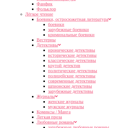
Фанфик
Фольклор
Лёгкое чтение
Боевики, остросюжетная литература
боевики
зарубежные боевики
криминальные боевики
Вестерны
Детективы
иронические детективы
исторические детективы
классические детективы
крутой детектив
политические детективы
полицейские детективы
современные детективы
шпионские детективы
зарубежные детективы
Журналы
женские журналы
мужские журналы
Комиксы / Манга
Легкая проза
Любовные романы
зарубежные любовные романы