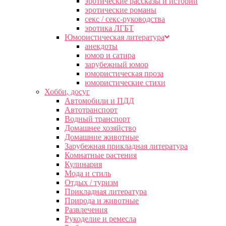
эротические рассказы и истории
эротические романы
секс / секс-руководства
эротика ЛГБТ
Юмористическая литература
анекдоты
юмор и сатира
зарубежный юмор
юмористическая проза
юмористические стихи
Хобби, досуг
Автомобили и ПДД
Автотранспорт
Водный транспорт
Домашнее хозяйство
Домашние животные
Зарубежная прикладная литература
Комнатные растения
Кулинария
Мода и стиль
Отдых / туризм
Прикладная литература
Природа и животные
Развлечения
Рукоделие и ремесла