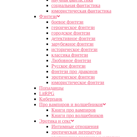
социальная фантастика
юмористическая фантастика
Фэнтези
боевое фэнтези
героическое фэнтези
городское фэнтези
детективное фэнтези
зарубежное фэнтези
историческое фэнтези
классика фэнтези
Любовное фэнтези
Русское фэнтези
фэнтези про драконов
эротическое фэнтези
юмористическое фэнтези
Попаданцы
LitRPG
Киберпанк
Про вампиров и волшебников
Книги про вампиров
Книги про волшебников
Эротика и секс
Интимные отношения
эротическая литература