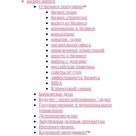
Бизнес-книги
О бизнесе популярно
бизнес-план
бизнес-стратегии
выход из бизнеса
инновации в бизнесе
консалтинг
креатив / идеи
организация офиса
привлечение инвестиций
просто о бизнесе
работа с долгами
российская практика
советы от гуру
эффективность бизнеса
MBA
Клиентский сервис
Банковское дело
Бухучет / налогообложение / аудит
Государственное и муниципальное
управление
Делопроизводство
Зарубежная деловая литература
Интернет-бизнес
Кадровый менеджмент