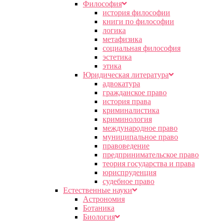
Философия
история философии
книги по философии
логика
метафизика
социальная философия
эстетика
этика
Юридическая литература
адвокатура
гражданское право
история права
криминалистика
криминология
международное право
муниципальное право
правоведение
предпринимательское право
теория государства и права
юриспруденция
судебное право
Естественные науки
Астрономия
Ботаника
Биология