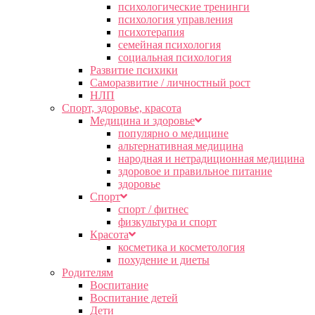
психологические тренинги
психология управления
психотерапия
семейная психология
социальная психология
Развитие психики
Саморазвитие / личностный рост
НЛП
Спорт, здоровье, красота
Медицина и здоровье
популярно о медицине
альтернативная медицина
народная и нетрадиционная медицина
здоровое и правильное питание
здоровье
Спорт
спорт / фитнес
физкультура и спорт
Красота
косметика и косметология
похудение и диеты
Родителям
Воспитание
Воспитание детей
Дети