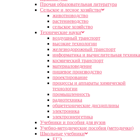
Прочая образовательная литература
Сельское и лесное хозяйство
животноводство
растениеводство
сельское хозяйство
Технические науки
воздушный транспорт
высокие технологии
железнодорожный транспорт
информатика и вычислительная техника
космический транспорт
материаловедение
пищевое производство
проектирование
процессы и аппараты химической
технологии
промышленность
радиотехника
общетехнические дисциплины
электроника
электроэнергетика
Учебники и пособия для вузов
Учебно-методические пособия (методички)
Школьные учебники
ЕГЭ