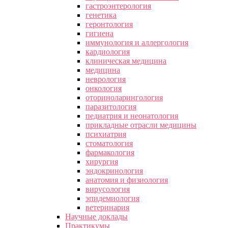
гастроэнтерология
генетика
геронтология
гигиена
иммунология и аллергология
кардиология
клиническая медицина
медицина
неврология
онкология
оториноларингология
паразитология
педиатрия и неонатология
прикладные отрасли медицины
психиатрия
стоматология
фармакология
хирургия
эндокринология
анатомия и физиология
вирусология
эпидемиология
ветеринария
Научные доклады
Практикумы