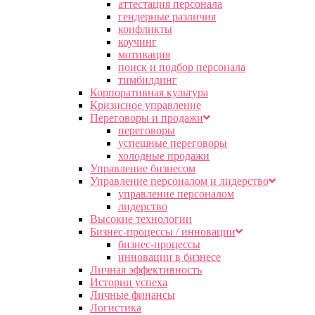
аттестация персонала
гендерные различия
конфликты
коучинг
мотивация
поиск и подбор персонала
тимбилдинг
Корпоративная культура
Кризисное управление
Переговоры и продажи
переговоры
успешные переговоры
холодные продажи
Управление бизнесом
Управление персоналом и лидерство
управление персоналом
лидерство
Высокие технологии
Бизнес-процессы / инновации
бизнес-процессы
инновации в бизнесе
Личная эффективность
Истории успеха
Личные финансы
Логистика