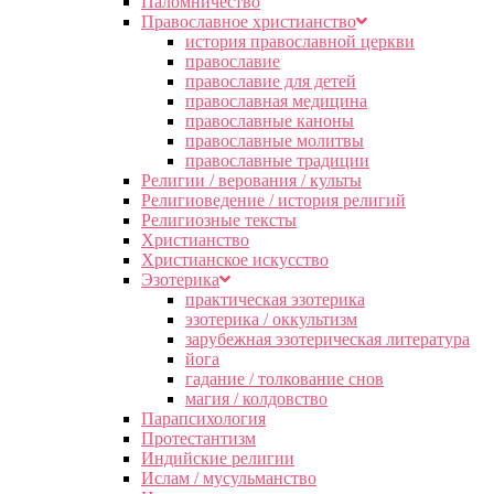
Паломничество
Православное христианство
история православной церкви
православие
православие для детей
православная медицина
православные каноны
православные молитвы
православные традиции
Религии / верования / культы
Религиоведение / история религий
Религиозные тексты
Христианство
Христианское искусство
Эзотерика
практическая эзотерика
эзотерика / оккультизм
зарубежная эзотерическая литература
йога
гадание / толкование снов
магия / колдовство
Парапсихология
Протестантизм
Индийские религии
Ислам / мусульманство