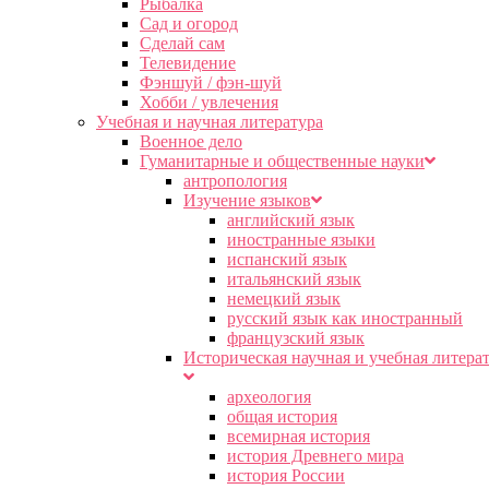
Рыбалка
Сад и огород
Сделай сам
Телевидение
Фэншуй / фэн-шуй
Хобби / увлечения
Учебная и научная литература
Военное дело
Гуманитарные и общественные науки
антропология
Изучение языков
английский язык
иностранные языки
испанский язык
итальянский язык
немецкий язык
русский язык как иностранный
французский язык
Историческая научная и учебная литера
археология
общая история
всемирная история
история Древнего мира
история России