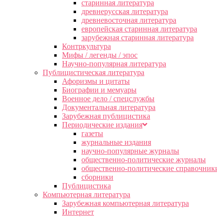
старинная литература
древнерусская литература
древневосточная литература
европейская старинная литература
зарубежная старинная литература
Контркультура
Мифы / легенды / эпос
Научно-популярная литература
Публицистическая литература
Афоризмы и цитаты
Биографии и мемуары
Военное дело / спецслужбы
Документальная литература
Зарубежная публицистика
Периодические издания
газеты
журнальные издания
научно-популярные журналы
общественно-политические журналы
общественно-политические справочник
сборники
Публицистика
Компьютерная литература
Зарубежная компьютерная литература
Интернет