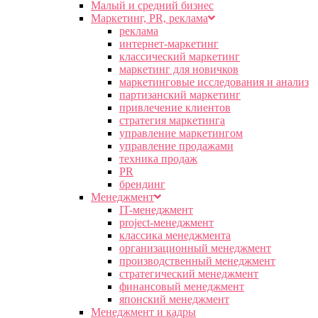
Малый и средний бизнес
Маркетинг, PR, реклама
реклама
интернет-маркетинг
классический маркетинг
маркетинг для новичков
маркетинговые исследования и анализ
партизанский маркетинг
привлечение клиентов
стратегия маркетинга
управление маркетингом
управление продажами
техника продаж
PR
брендинг
Менеджмент
IT-менеджмент
project-менеджмент
классика менеджмента
организационный менеджмент
производственный менеджмент
стратегический менеджмент
финансовый менеджмент
японский менеджмент
Менеджмент и кадры