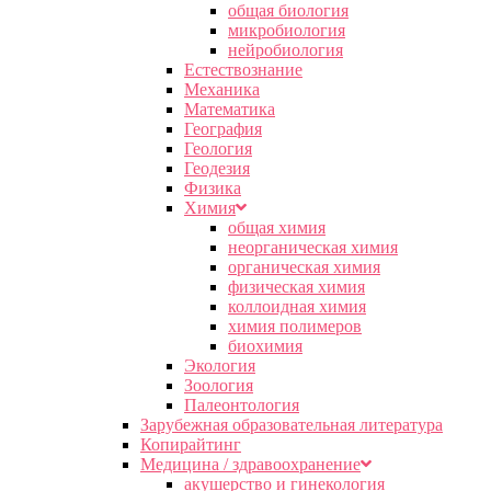
общая биология
микробиология
нейробиология
Естествознание
Механика
Математика
География
Геология
Геодезия
Физика
Химия
общая химия
неорганическая химия
органическая химия
физическая химия
коллоидная химия
химия полимеров
биохимия
Экология
Зоология
Палеонтология
Зарубежная образовательная литература
Копирайтинг
Медицина / здравоохранение
акушерство и гинекология