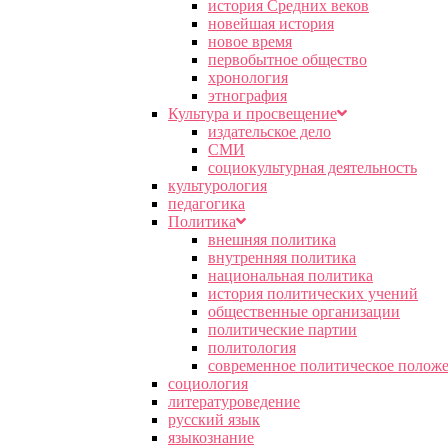
история Средних веков
новейшая история
новое время
первобытное общество
хронология
этнография
Культура и просвещение
издательское дело
СМИ
социокультурная деятельность
культурология
педагогика
Политика
внешняя политика
внутренняя политика
национальная политика
история политических учений
общественные организации
политические партии
политология
современное политическое полож
социология
литературоведение
русский язык
языкознание