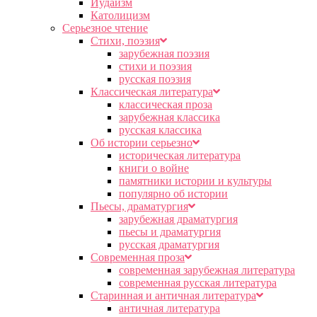
Иудаизм
Католицизм
Серьезное чтение
Cтихи, поэзия
зарубежная поэзия
стихи и поэзия
русская поэзия
Классическая литература
классическая проза
зарубежная классика
русская классика
Об истории серьезно
историческая литература
книги о войне
памятники истории и культуры
популярно об истории
Пьесы, драматургия
зарубежная драматургия
пьесы и драматургия
русская драматургия
Современная проза
современная зарубежная литература
современная русская литература
Старинная и античная литература
античная литература