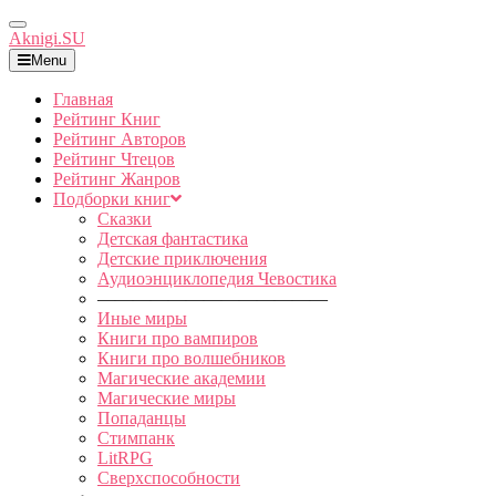
Toggle
Aknigi.SU
Navigation
Menu
Главная
Рейтинг Книг
Рейтинг Авторов
Рейтинг Чтецов
Рейтинг Жанров
Подборки книг
Сказки
Детская фантастика
Детские приключения
Аудиоэнциклопедия Чевостика
—————————————
Иные миры
Книги про вампиров
Книги про волшебников
Магические академии
Магические миры
Попаданцы
Стимпанк
LitRPG
Сверхспособности