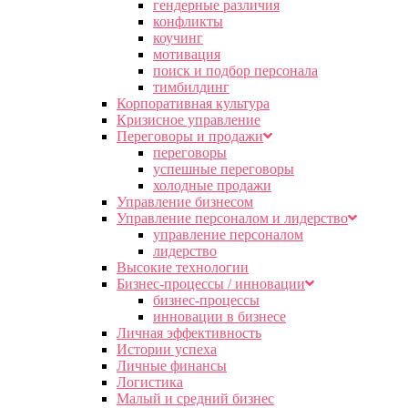
гендерные различия
конфликты
коучинг
мотивация
поиск и подбор персонала
тимбилдинг
Корпоративная культура
Кризисное управление
Переговоры и продажи
переговоры
успешные переговоры
холодные продажи
Управление бизнесом
Управление персоналом и лидерство
управление персоналом
лидерство
Высокие технологии
Бизнес-процессы / инновации
бизнес-процессы
инновации в бизнесе
Личная эффективность
Истории успеха
Личные финансы
Логистика
Малый и средний бизнес