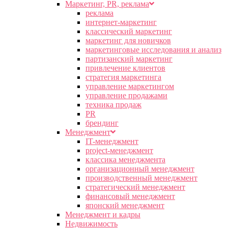
Маркетинг, PR, реклама
реклама
интернет-маркетинг
классический маркетинг
маркетинг для новичков
маркетинговые исследования и анализ
партизанский маркетинг
привлечение клиентов
стратегия маркетинга
управление маркетингом
управление продажами
техника продаж
PR
брендинг
Менеджмент
IT-менеджмент
project-менеджмент
классика менеджмента
организационный менеджмент
производственный менеджмент
стратегический менеджмент
финансовый менеджмент
японский менеджмент
Менеджмент и кадры
Недвижимость