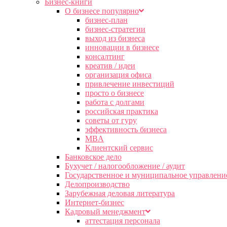
Бизнес-книги
О бизнесе популярно
бизнес-план
бизнес-стратегии
выход из бизнеса
инновации в бизнесе
консалтинг
креатив / идеи
организация офиса
привлечение инвестиций
просто о бизнесе
работа с долгами
российская практика
советы от гуру
эффективность бизнеса
MBA
Клиентский сервис
Банковское дело
Бухучет / налогообложение / аудит
Государственное и муниципальное управлени
Делопроизводство
Зарубежная деловая литература
Интернет-бизнес
Кадровый менеджмент
аттестация персонала