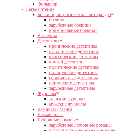
Фольклор
Лёгкое чтение
Боевики, остросюжетная литература
боевики
зарубежные боевики
криминальные боевики
Вестерны
Детективы
иронические детективы
исторические детективы
классические детективы
крутой детектив
политические детективы
полицейские детективы
современные детективы
шпионские детективы
зарубежные детективы
Журналы
женские журналы
мужские журналы
Комиксы / Манга
Легкая проза
Любовные романы
зарубежные любовные романы
исторические любовные романы