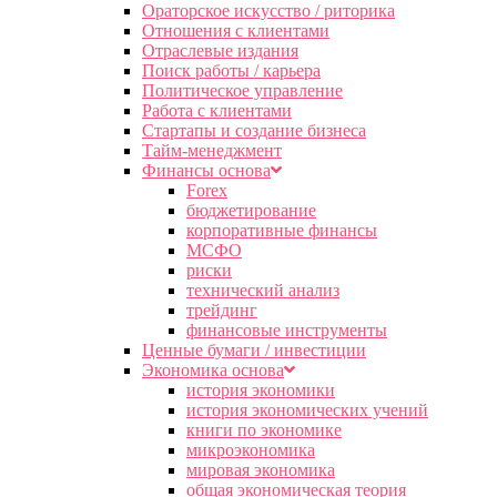
Ораторское искусство / риторика
Отношения с клиентами
Отраслевые издания
Поиск работы / карьера
Политическое управление
Работа с клиентами
Стартапы и создание бизнеса
Тайм-менеджмент
Финансы основа
Forex
бюджетирование
корпоративные финансы
МСФО
риски
технический анализ
трейдинг
финансовые инструменты
Ценные бумаги / инвестиции
Экономика основа
история экономики
история экономических учений
книги по экономике
микроэкономика
мировая экономика
общая экономическая теория