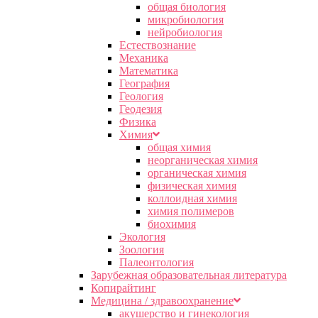
общая биология
микробиология
нейробиология
Естествознание
Механика
Математика
География
Геология
Геодезия
Физика
Химия
общая химия
неорганическая химия
органическая химия
физическая химия
коллоидная химия
химия полимеров
биохимия
Экология
Зоология
Палеонтология
Зарубежная образовательная литература
Копирайтинг
Медицина / здравоохранение
акушерство и гинекология