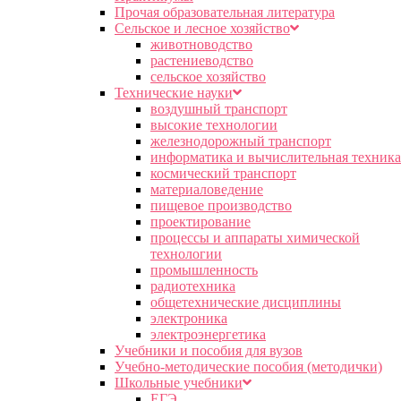
Прочая образовательная литература
Сельское и лесное хозяйство
животноводство
растениеводство
сельское хозяйство
Технические науки
воздушный транспорт
высокие технологии
железнодорожный транспорт
информатика и вычислительная техника
космический транспорт
материаловедение
пищевое производство
проектирование
процессы и аппараты химической
технологии
промышленность
радиотехника
общетехнические дисциплины
электроника
электроэнергетика
Учебники и пособия для вузов
Учебно-методические пособия (методички)
Школьные учебники
ЕГЭ