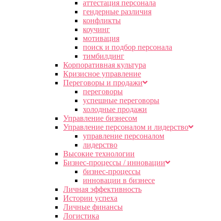
аттестация персонала
гендерные различия
конфликты
коучинг
мотивация
поиск и подбор персонала
тимбилдинг
Корпоративная культура
Кризисное управление
Переговоры и продажи
переговоры
успешные переговоры
холодные продажи
Управление бизнесом
Управление персоналом и лидерство
управление персоналом
лидерство
Высокие технологии
Бизнес-процессы / инновации
бизнес-процессы
инновации в бизнесе
Личная эффективность
Истории успеха
Личные финансы
Логистика