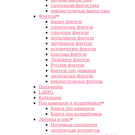
социальная фантастика
юмористическая фантастика
Фэнтези
боевое фэнтези
героическое фэнтези
городское фэнтези
детективное фэнтези
зарубежное фэнтези
историческое фэнтези
классика фэнтези
Любовное фэнтези
Русское фэнтези
фэнтези про драконов
эротическое фэнтези
юмористическое фэнтези
Попаданцы
LitRPG
Киберпанк
Про вампиров и волшебников
Книги про вампиров
Книги про волшебников
Эротика и секс
Интимные отношения
эротическая литература