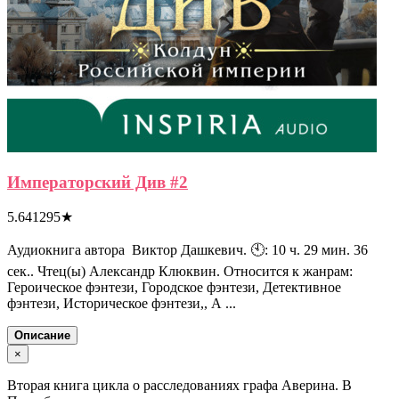
Императорский Див #2
5.641295
★
Аудиокнига автора Виктор Дашкевич. 🕙: 10 ч. 29 мин. 36
сек.. Чтец(ы) Александр Клюквин. Относится к жанрам:
Героическое фэнтези, Городское фэнтези, Детективное
фэнтези, Историческое фэнтези,, А ...
Описание
×
Вторая книга цикла о расследованиях графа Аверина. В