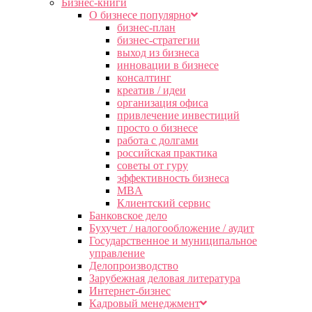
Бизнес-книги
О бизнесе популярно
бизнес-план
бизнес-стратегии
выход из бизнеса
инновации в бизнесе
консалтинг
креатив / идеи
организация офиса
привлечение инвестиций
просто о бизнесе
работа с долгами
российская практика
советы от гуру
эффективность бизнеса
MBA
Клиентский сервис
Банковское дело
Бухучет / налогообложение / аудит
Государственное и муниципальное
управление
Делопроизводство
Зарубежная деловая литература
Интернет-бизнес
Кадровый менеджмент