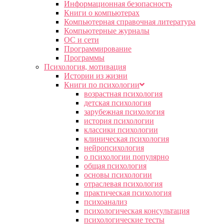
Информационная безопасность
Книги о компьютерах
Компьютерная справочная литература
Компьютерные журналы
ОС и сети
Программирование
Программы
Психология, мотивация
Истории из жизни
Книги по психологии
возрастная психология
детская психология
зарубежная психология
история психологии
классики психологии
клиническая психология
нейропсихология
о психологии популярно
общая психология
основы психологии
отраслевая психология
практическая психология
психоанализ
психологическая консультация
психологические тесты