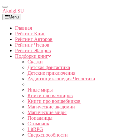
Toggle
Aknigi.SU
Navigation
Menu
Главная
Рейтинг Книг
Рейтинг Авторов
Рейтинг Чтецов
Рейтинг Жанров
Подборки книг
Сказки
Детская фантастика
Детские приключения
Аудиоэнциклопедия Чевостика
—————————————
Иные миры
Книги про вампиров
Книги про волшебников
Магические академии
Магические миры
Попаданцы
Стимпанк
LitRPG
Сверхспособности