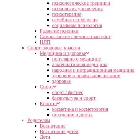
психологические тренинги
психология управления
психотерапия
семейная психология
социальная психология
Развитие психики
Саморазвитие / личностный рост
НЛП
Спорт, здоровье, красота
Медицина и здоровье
популярно о медицине
альтернативная медицина
народная и нетрадиционная медицина
здоровое и правильное питание
здоровье
Спорт
спорт / фитнес
физкультура и спорт
Красота
косметика и косметология
похудение и диеты
Родителям
Воспитание
Воспитание детей
Дети