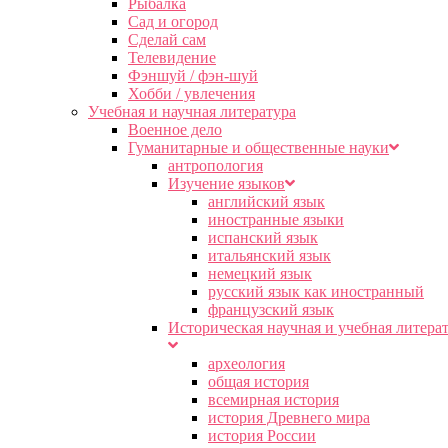
Рыбалка
Сад и огород
Сделай сам
Телевидение
Фэншуй / фэн-шуй
Хобби / увлечения
Учебная и научная литература
Военное дело
Гуманитарные и общественные науки
антропология
Изучение языков
английский язык
иностранные языки
испанский язык
итальянский язык
немецкий язык
русский язык как иностранный
французский язык
Историческая научная и учебная литера
археология
общая история
всемирная история
история Древнего мира
история России