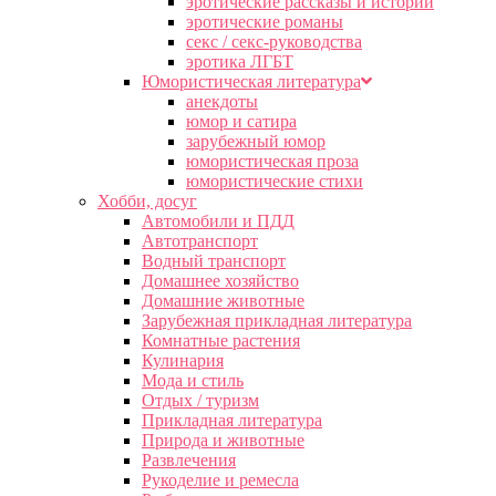
эротические рассказы и истории
эротические романы
секс / секс-руководства
эротика ЛГБТ
Юмористическая литература
анекдоты
юмор и сатира
зарубежный юмор
юмористическая проза
юмористические стихи
Хобби, досуг
Автомобили и ПДД
Автотранспорт
Водный транспорт
Домашнее хозяйство
Домашние животные
Зарубежная прикладная литература
Комнатные растения
Кулинария
Мода и стиль
Отдых / туризм
Прикладная литература
Природа и животные
Развлечения
Рукоделие и ремесла