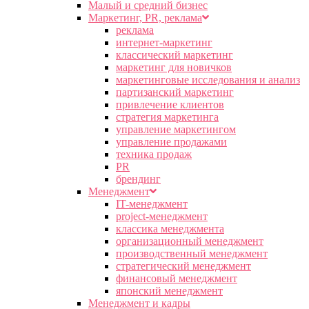
Малый и средний бизнес
Маркетинг, PR, реклама
реклама
интернет-маркетинг
классический маркетинг
маркетинг для новичков
маркетинговые исследования и анализ
партизанский маркетинг
привлечение клиентов
стратегия маркетинга
управление маркетингом
управление продажами
техника продаж
PR
брендинг
Менеджмент
IT-менеджмент
project-менеджмент
классика менеджмента
организационный менеджмент
производственный менеджмент
стратегический менеджмент
финансовый менеджмент
японский менеджмент
Менеджмент и кадры