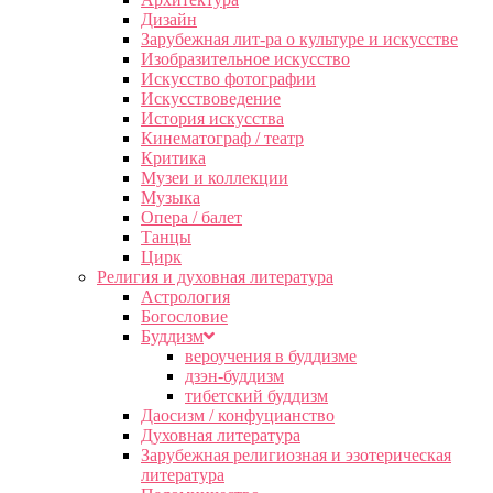
Дизайн
Зарубежная лит-ра о культуре и искусстве
Изобразительное искусство
Искусство фотографии
Искусствоведение
История искусства
Кинематограф / театр
Критика
Музеи и коллекции
Музыка
Опера / балет
Танцы
Цирк
Религия и духовная литература
Астрология
Богословие
Буддизм
вероучения в буддизме
дзэн-буддизм
тибетский буддизм
Даосизм / конфуцианство
Духовная литература
Зарубежная религиозная и эзотерическая
литература