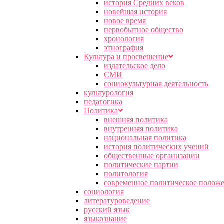
история Средних веков
новейшая история
новое время
первобытное общество
хронология
этнография
Культура и просвещение
издательское дело
СМИ
социокультурная деятельность
культурология
педагогика
Политика
внешняя политика
внутренняя политика
национальная политика
история политических учений
общественные организации
политические партии
политология
современное политическое полож
социология
литературоведение
русский язык
языкознание