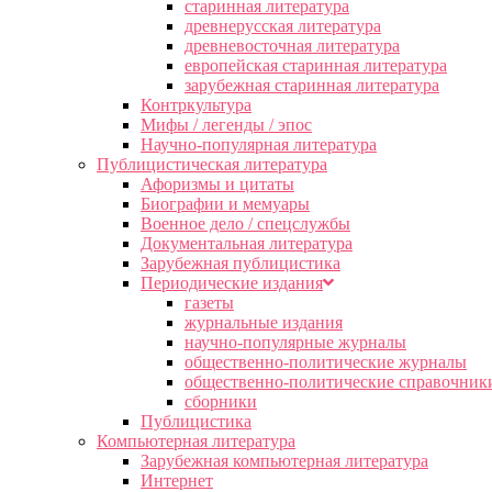
старинная литература
древнерусская литература
древневосточная литература
европейская старинная литература
зарубежная старинная литература
Контркультура
Мифы / легенды / эпос
Научно-популярная литература
Публицистическая литература
Афоризмы и цитаты
Биографии и мемуары
Военное дело / спецслужбы
Документальная литература
Зарубежная публицистика
Периодические издания
газеты
журнальные издания
научно-популярные журналы
общественно-политические журналы
общественно-политические справочник
сборники
Публицистика
Компьютерная литература
Зарубежная компьютерная литература
Интернет