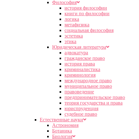
Философия
история философии
книги по философии
логика
метафизика
социальная философия
эстетика
этика
Юридическая литература
адвокатура
гражданское право
история права
криминалистика
криминология
международное право
муниципальное право
правоведение
предпринимательское право
теория государства и права
юриспруденция
судебное право
Естественные науки
Астрономия
Ботаника
Биология