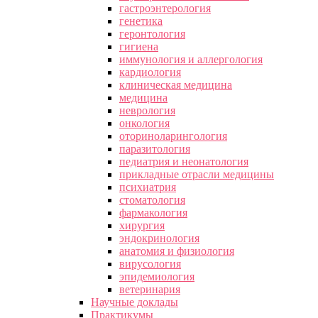
гастроэнтерология
генетика
геронтология
гигиена
иммунология и аллергология
кардиология
клиническая медицина
медицина
неврология
онкология
оториноларингология
паразитология
педиатрия и неонатология
прикладные отрасли медицины
психиатрия
стоматология
фармакология
хирургия
эндокринология
анатомия и физиология
вирусология
эпидемиология
ветеринария
Научные доклады
Практикумы