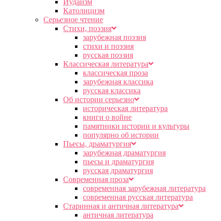
Иудаизм
Католицизм
Серьезное чтение
Cтихи, поэзия
зарубежная поэзия
стихи и поэзия
русская поэзия
Классическая литература
классическая проза
зарубежная классика
русская классика
Об истории серьезно
историческая литература
книги о войне
памятники истории и культуры
популярно об истории
Пьесы, драматургия
зарубежная драматургия
пьесы и драматургия
русская драматургия
Современная проза
современная зарубежная литература
современная русская литература
Старинная и античная литература
античная литература