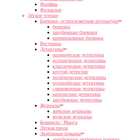
Фанфик
Фольклор
Лёгкое чтение
Боевики, остросюжетная литература
боевики
зарубежные боевики
криминальные боевики
Вестерны
Детективы
иронические детективы
исторические детективы
классические детективы
крутой детектив
политические детективы
полицейские детективы
современные детективы
шпионские детективы
зарубежные детективы
Журналы
женские журналы
мужские журналы
Комиксы / Манга
Легкая проза
Любовные романы
зарубежные любовные романы