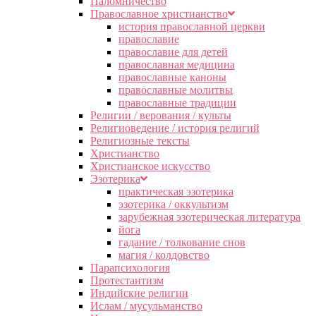
Паломничество
Православное христианство
история православной церкви
православие
православие для детей
православная медицина
православные каноны
православные молитвы
православные традиции
Религии / верования / культы
Религиоведение / история религий
Религиозные тексты
Христианство
Христианское искусство
Эзотерика
практическая эзотерика
эзотерика / оккультизм
зарубежная эзотерическая литература
йога
гадание / толкование снов
магия / колдовство
Парапсихология
Протестантизм
Индийские религии
Ислам / мусульманство