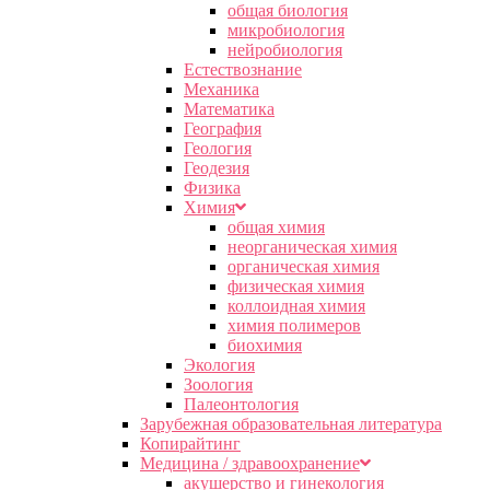
общая биология
микробиология
нейробиология
Естествознание
Механика
Математика
География
Геология
Геодезия
Физика
Химия
общая химия
неорганическая химия
органическая химия
физическая химия
коллоидная химия
химия полимеров
биохимия
Экология
Зоология
Палеонтология
Зарубежная образовательная литература
Копирайтинг
Медицина / здравоохранение
акушерство и гинекология