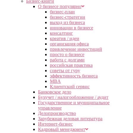
Бизнес-книги
О бизнесе популярно
бизнес-план
бизнес-стратегии
выход из бизнеса
инновации в бизнесе
консалтинг
креатив / идеи
организация офиса
привлечение инвестиций
просто о бизнесе
работа с долгами
российская практика
советы от гуру
эффективность бизнеса
MBA
Клиентский сервис
Банковское дело
Бухучет / налогообложение / аудит
Государственное и муниципальное
управление
Делопроизводство
Зарубежная деловая литература
Интернет-бизнес
Кадровый менеджмент