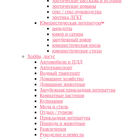
эротические рассказы и истории
эротические романы
секс / секс-руководства
эротика ЛГБТ
Юмористическая литература
анекдоты
юмор и сатира
зарубежный юмор
юмористическая проза
юмористические стихи
Хобби, досуг
Автомобили и ПДД
Автотранспорт
Водный транспорт
Домашнее хозяйство
Домашние животные
Зарубежная прикладная литература
Комнатные растения
Кулинария
Мода и стиль
Отдых / туризм
Прикладная литература
Природа и животные
Развлечения
Рукоделие и ремесла