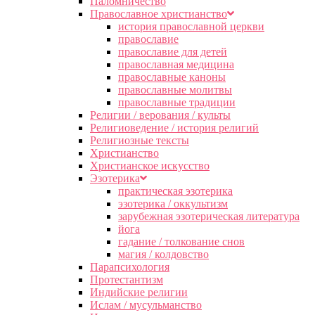
Паломничество
Православное христианство
история православной церкви
православие
православие для детей
православная медицина
православные каноны
православные молитвы
православные традиции
Религии / верования / культы
Религиоведение / история религий
Религиозные тексты
Христианство
Христианское искусство
Эзотерика
практическая эзотерика
эзотерика / оккультизм
зарубежная эзотерическая литература
йога
гадание / толкование снов
магия / колдовство
Парапсихология
Протестантизм
Индийские религии
Ислам / мусульманство