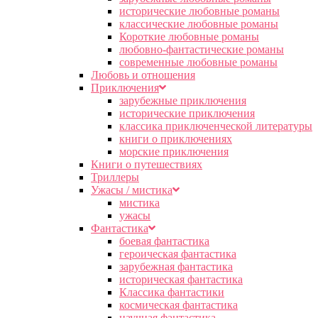
исторические любовные романы
классические любовные романы
Короткие любовные романы
любовно-фантастические романы
современные любовные романы
Любовь и отношения
Приключения
зарубежные приключения
исторические приключения
классика приключенческой литературы
книги о приключениях
морские приключения
Книги о путешествиях
Триллеры
Ужасы / мистика
мистика
ужасы
Фантастика
боевая фантастика
героическая фантастика
зарубежная фантастика
историческая фантастика
Классика фантастики
космическая фантастика
научная фантастика