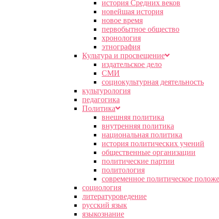
история Средних веков
новейшая история
новое время
первобытное общество
хронология
этнография
Культура и просвещение
издательское дело
СМИ
социокультурная деятельность
культурология
педагогика
Политика
внешняя политика
внутренняя политика
национальная политика
история политических учений
общественные организации
политические партии
политология
современное политическое полож
социология
литературоведение
русский язык
языкознание