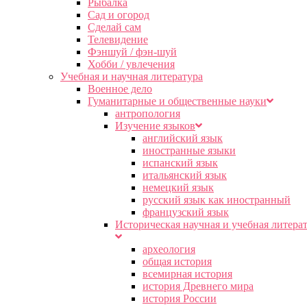
Рыбалка
Сад и огород
Сделай сам
Телевидение
Фэншуй / фэн-шуй
Хобби / увлечения
Учебная и научная литература
Военное дело
Гуманитарные и общественные науки
антропология
Изучение языков
английский язык
иностранные языки
испанский язык
итальянский язык
немецкий язык
русский язык как иностранный
французский язык
Историческая научная и учебная литера
археология
общая история
всемирная история
история Древнего мира
история России