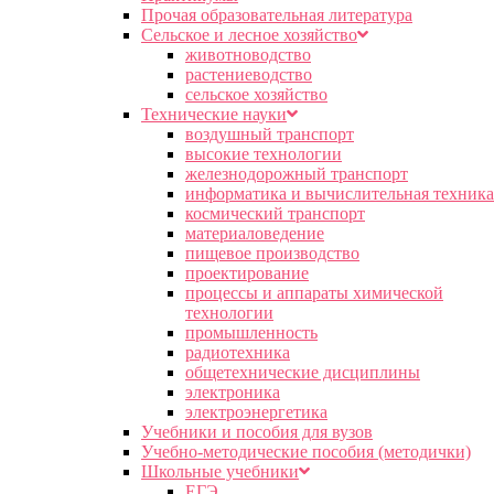
Прочая образовательная литература
Сельское и лесное хозяйство
животноводство
растениеводство
сельское хозяйство
Технические науки
воздушный транспорт
высокие технологии
железнодорожный транспорт
информатика и вычислительная техника
космический транспорт
материаловедение
пищевое производство
проектирование
процессы и аппараты химической
технологии
промышленность
радиотехника
общетехнические дисциплины
электроника
электроэнергетика
Учебники и пособия для вузов
Учебно-методические пособия (методички)
Школьные учебники
ЕГЭ