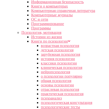
Информационная безопасность
Книги о компьютерах
Компьютерная справочная литература
Компьютерные журналы
ОС и сети
Программирование
Программы
Психология, мотивация
Истории из жизни
Книги по психологии
возрастная психология
детская психология
зарубежная психология
история психологии
классики психологии
клиническая психология
нейропсихология
о психологии популярно
общая психология
основы психологии
отраслевая психология
практическая психология
психоанализ
психологическая консультация
психологические тесты