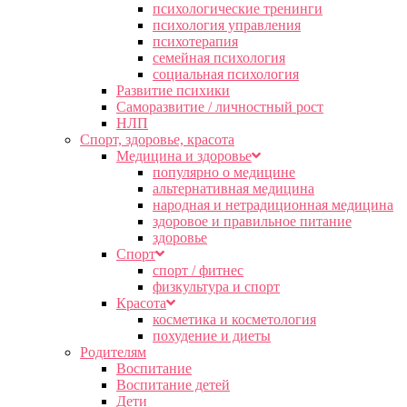
психологические тренинги
психология управления
психотерапия
семейная психология
социальная психология
Развитие психики
Саморазвитие / личностный рост
НЛП
Спорт, здоровье, красота
Медицина и здоровье
популярно о медицине
альтернативная медицина
народная и нетрадиционная медицина
здоровое и правильное питание
здоровье
Спорт
спорт / фитнес
физкультура и спорт
Красота
косметика и косметология
похудение и диеты
Родителям
Воспитание
Воспитание детей
Дети