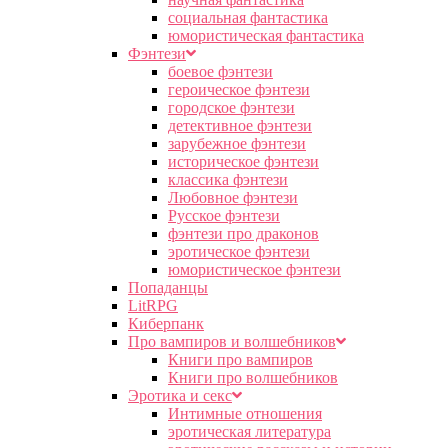
социальная фантастика
юмористическая фантастика
Фэнтези
боевое фэнтези
героическое фэнтези
городское фэнтези
детективное фэнтези
зарубежное фэнтези
историческое фэнтези
классика фэнтези
Любовное фэнтези
Русское фэнтези
фэнтези про драконов
эротическое фэнтези
юмористическое фэнтези
Попаданцы
LitRPG
Киберпанк
Про вампиров и волшебников
Книги про вампиров
Книги про волшебников
Эротика и секс
Интимные отношения
эротическая литература