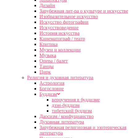
Дизайн
Зарубежная лит-ра о культуре и искусстве
Изобразительное искусство
Искусство фотографии
Искусствоведение
История искусства
Кинематограф / театр
Критика
Музеи и коллекции
Музыка
Опера / балет
Танцы
Цирк
Религия и духовная литература
Астрология
Богословие
Буддизм
вероучения в буддизме
дзэн-буддизм
тибетский буддизм
Даосизм / конфуцианство
Духовная литература
Зарубежная религиозная и эзотерическая
литература