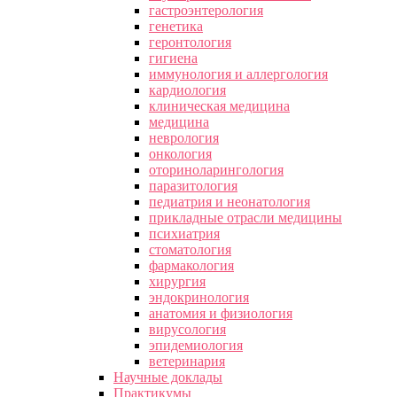
гастроэнтерология
генетика
геронтология
гигиена
иммунология и аллергология
кардиология
клиническая медицина
медицина
неврология
онкология
оториноларингология
паразитология
педиатрия и неонатология
прикладные отрасли медицины
психиатрия
стоматология
фармакология
хирургия
эндокринология
анатомия и физиология
вирусология
эпидемиология
ветеринария
Научные доклады
Практикумы