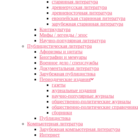
старинная литература
древнерусская литература
древневосточная литература
европейская старинная литература
зарубежная старинная литература
Контркультура
Мифы / легенды / эпос
Научно-популярная литература
Публицистическая литература
Афоризмы и цитаты
Биографии и мемуары
Военное дело / спецслужбы
Документальная литература
Зарубежная публицистика
Периодические издания
газеты
журнальные издания
научно-популярные журналы
общественно-политические журналы
общественно-политические справочник
сборники
Публицистика
Компьютерная литература
Зарубежная компьютерная литература
Интернет