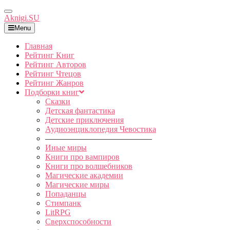
Toggle
Aknigi.SU
Navigation
Menu
Главная
Рейтинг Книг
Рейтинг Авторов
Рейтинг Чтецов
Рейтинг Жанров
Подборки книг
Сказки
Детская фантастика
Детские приключения
Аудиоэнциклопедия Чевостика
—————————————
Иные миры
Книги про вампиров
Книги про волшебников
Магические академии
Магические миры
Попаданцы
Стимпанк
LitRPG
Сверхспособности