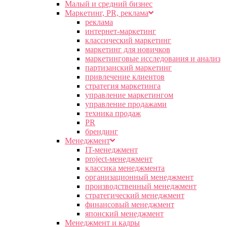
Малый и средний бизнес
Маркетинг, PR, реклама
реклама
интернет-маркетинг
классический маркетинг
маркетинг для новичков
маркетинговые исследования и анализ
партизанский маркетинг
привлечение клиентов
стратегия маркетинга
управление маркетингом
управление продажами
техника продаж
PR
брендинг
Менеджмент
IT-менеджмент
project-менеджмент
классика менеджмента
организационный менеджмент
производственный менеджмент
стратегический менеджмент
финансовый менеджмент
японский менеджмент
Менеджмент и кадры