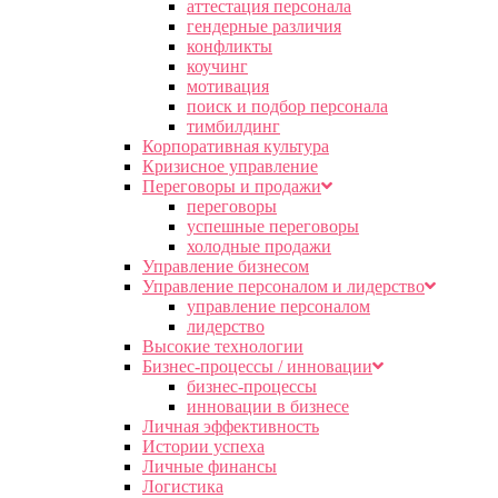
аттестация персонала
гендерные различия
конфликты
коучинг
мотивация
поиск и подбор персонала
тимбилдинг
Корпоративная культура
Кризисное управление
Переговоры и продажи
переговоры
успешные переговоры
холодные продажи
Управление бизнесом
Управление персоналом и лидерство
управление персоналом
лидерство
Высокие технологии
Бизнес-процессы / инновации
бизнес-процессы
инновации в бизнесе
Личная эффективность
Истории успеха
Личные финансы
Логистика