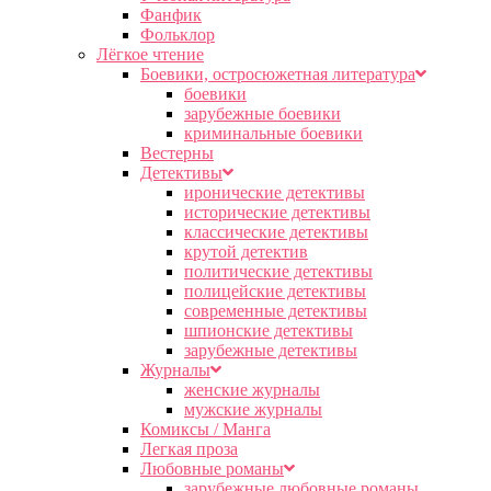
Фанфик
Фольклор
Лёгкое чтение
Боевики, остросюжетная литература
боевики
зарубежные боевики
криминальные боевики
Вестерны
Детективы
иронические детективы
исторические детективы
классические детективы
крутой детектив
политические детективы
полицейские детективы
современные детективы
шпионские детективы
зарубежные детективы
Журналы
женские журналы
мужские журналы
Комиксы / Манга
Легкая проза
Любовные романы
зарубежные любовные романы