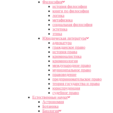
Философия
история философии
книги по философии
логика
метафизика
социальная философия
эстетика
этика
Юридическая литература
адвокатура
гражданское право
история права
криминалистика
криминология
международное право
муниципальное право
правоведение
предпринимательское право
теория государства и права
юриспруденция
судебное право
Естественные науки
Астрономия
Ботаника
Биология