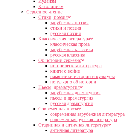
Иудаизм
Католицизм
Серьезное чтение
Cтихи, поэзия
зарубежная поэзия
стихи и поэзия
русская поэзия
Классическая литература
классическая проза
зарубежная классика
русская классика
Об истории серьезно
историческая литература
книги о войне
памятники истории и культуры
популярно об истории
Пьесы, драматургия
зарубежная драматургия
пьесы и драматургия
русская драматургия
Современная проза
современная зарубежная литература
современная русская литература
Старинная и античная литература
античная литература