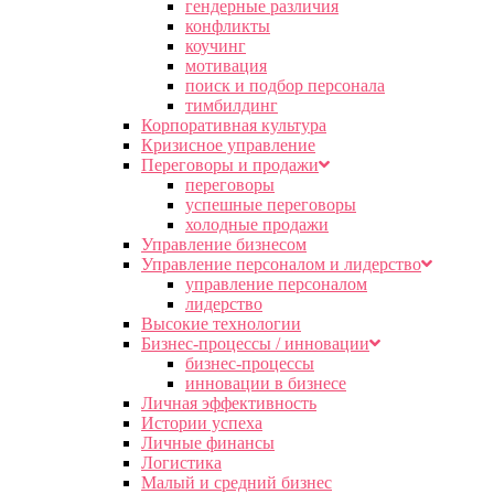
гендерные различия
конфликты
коучинг
мотивация
поиск и подбор персонала
тимбилдинг
Корпоративная культура
Кризисное управление
Переговоры и продажи
переговоры
успешные переговоры
холодные продажи
Управление бизнесом
Управление персоналом и лидерство
управление персоналом
лидерство
Высокие технологии
Бизнес-процессы / инновации
бизнес-процессы
инновации в бизнесе
Личная эффективность
Истории успеха
Личные финансы
Логистика
Малый и средний бизнес