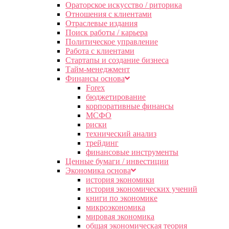
Ораторское искусство / риторика
Отношения с клиентами
Отраслевые издания
Поиск работы / карьера
Политическое управление
Работа с клиентами
Стартапы и создание бизнеса
Тайм-менеджмент
Финансы основа
Forex
бюджетирование
корпоративные финансы
МСФО
риски
технический анализ
трейдинг
финансовые инструменты
Ценные бумаги / инвестиции
Экономика основа
история экономики
история экономических учений
книги по экономике
микроэкономика
мировая экономика
общая экономическая теория