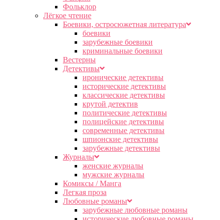
Фольклор
Лёгкое чтение
Боевики, остросюжетная литература
боевики
зарубежные боевики
криминальные боевики
Вестерны
Детективы
иронические детективы
исторические детективы
классические детективы
крутой детектив
политические детективы
полицейские детективы
современные детективы
шпионские детективы
зарубежные детективы
Журналы
женские журналы
мужские журналы
Комиксы / Манга
Легкая проза
Любовные романы
зарубежные любовные романы
исторические любовные романы