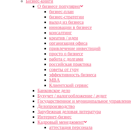
Бизнес-книги
О бизнесе популярно
бизнес-план
бизнес-стратегии
выход из бизнеса
инновации в бизнесе
консалтинг
креатив / идеи
организация офиса
привлечение инвестиций
просто о бизнесе
работа с долгами
российская практика
советы от гуру
эффективность бизнеса
MBA
Клиентский сервис
Банковское дело
Бухучет / налогообложение / аудит
Государственное и муниципальное управлени
Делопроизводство
Зарубежная деловая литература
Интернет-бизнес
Кадровый менеджмент
аттестация персонала