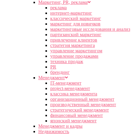
Маркетинг, PR, реклама
реклама
интернет-маркетинг
классический маркетинг
маркетинг для новичков
маркетинговые исследования и анализ
партизанский маркетинг
привлечение клиентов
стратегия маркетинга
управление маркетингом
управление продажами
техника продаж
PR
брендинг
Менеджмент
IT-менеджмент
project-менеджмент
классика менеджмента
организационный менеджмент
производственный менеджмент
стратегический менеджмент
финансовый менеджмент
японский менеджмент
Менеджмент и кадры
Недвижимость