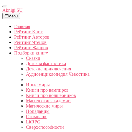
Toggle
Aknigi.SU
Navigation
Menu
Главная
Рейтинг Книг
Рейтинг Авторов
Рейтинг Чтецов
Рейтинг Жанров
Подборки книг
Сказки
Детская фантастика
Детские приключения
Аудиоэнциклопедия Чевостика
—————————————
Иные миры
Книги про вампиров
Книги про волшебников
Магические академии
Магические миры
Попаданцы
Стимпанк
LitRPG
Сверхспособности