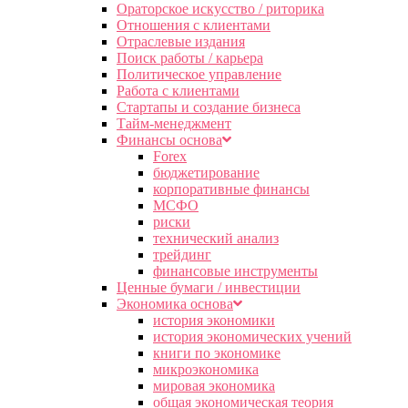
Ораторское искусство / риторика
Отношения с клиентами
Отраслевые издания
Поиск работы / карьера
Политическое управление
Работа с клиентами
Стартапы и создание бизнеса
Тайм-менеджмент
Финансы основа
Forex
бюджетирование
корпоративные финансы
МСФО
риски
технический анализ
трейдинг
финансовые инструменты
Ценные бумаги / инвестиции
Экономика основа
история экономики
история экономических учений
книги по экономике
микроэкономика
мировая экономика
общая экономическая теория