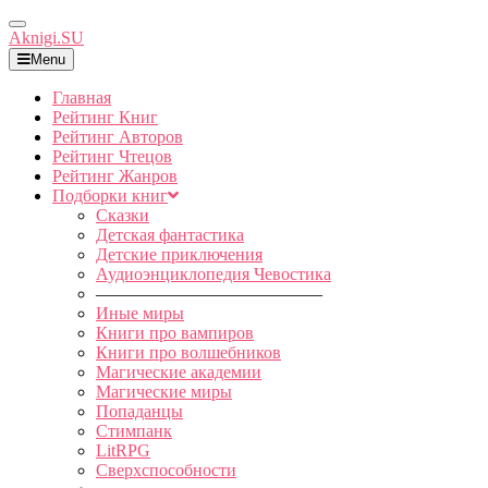
Toggle
Aknigi.SU
Navigation
Menu
Главная
Рейтинг Книг
Рейтинг Авторов
Рейтинг Чтецов
Рейтинг Жанров
Подборки книг
Сказки
Детская фантастика
Детские приключения
Аудиоэнциклопедия Чевостика
—————————————
Иные миры
Книги про вампиров
Книги про волшебников
Магические академии
Магические миры
Попаданцы
Стимпанк
LitRPG
Сверхспособности