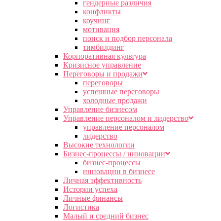
гендерные различия
конфликты
коучинг
мотивация
поиск и подбор персонала
тимбилдинг
Корпоративная культура
Кризисное управление
Переговоры и продажи
переговоры
успешные переговоры
холодные продажи
Управление бизнесом
Управление персоналом и лидерство
управление персоналом
лидерство
Высокие технологии
Бизнес-процессы / инновации
бизнес-процессы
инновации в бизнесе
Личная эффективность
Истории успеха
Личные финансы
Логистика
Малый и средний бизнес