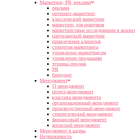
Маркетинг, PR, реклама
реклама
интернет-маркетинг
классический маркетинг
маркетинг для новичков
маркетинговые исследования и анализ
партизанский маркетинг
привлечение клиентов
стратегия маркетинга
управление маркетингом
управление продажами
техника продаж
PR
брендинг
Менеджмент
IT-менеджмент
project-менеджмент
классика менеджмента
организационный менеджмент
производственный менеджмент
стратегический менеджмент
финансовый менеджмент
японский менеджмент
Менеджмент и кадры
Недвижимость