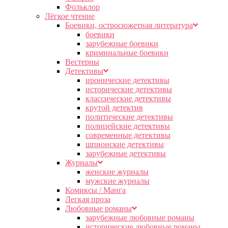
Фольклор
Лёгкое чтение
Боевики, остросюжетная литература
боевики
зарубежные боевики
криминальные боевики
Вестерны
Детективы
иронические детективы
исторические детективы
классические детективы
крутой детектив
политические детективы
полицейские детективы
современные детективы
шпионские детективы
зарубежные детективы
Журналы
женские журналы
мужские журналы
Комиксы / Манга
Легкая проза
Любовные романы
зарубежные любовные романы
исторические любовные романы