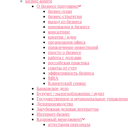
Бизнес-книги
О бизнесе популярно
бизнес-план
бизнес-стратегии
выход из бизнеса
инновации в бизнесе
консалтинг
креатив / идеи
организация офиса
привлечение инвестиций
просто о бизнесе
работа с долгами
российская практика
советы от гуру
эффективность бизнеса
MBA
Клиентский сервис
Банковское дело
Бухучет / налогообложение / аудит
Государственное и муниципальное управлени
Делопроизводство
Зарубежная деловая литература
Интернет-бизнес
Кадровый менеджмент
аттестация персонала