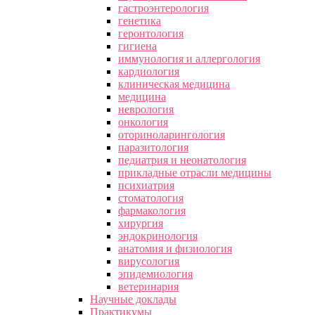
гастроэнтерология
генетика
геронтология
гигиена
иммунология и аллергология
кардиология
клиническая медицина
медицина
неврология
онкология
оториноларингология
паразитология
педиатрия и неонатология
прикладные отрасли медицины
психиатрия
стоматология
фармакология
хирургия
эндокринология
анатомия и физиология
вирусология
эпидемиология
ветеринария
Научные доклады
Практикумы