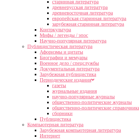
старинная литература
древнерусская литература
древневосточная литература
европейская старинная литература
зарубежная старинная литература
Контркультура
Мифы / легенды / эпос
Научно-популярная литература
Публицистическая литература
Афоризмы и цитаты
Биографии и мемуары
Военное дело / спецслужбы
Документальная литература
Зарубежная публицистика
Периодические издания
газеты
журнальные издания
научно-популярные журналы
общественно-политические журналы
общественно-политические справочник
сборники
Публицистика
Компьютерная литература
Зарубежная компьютерная литература
Интернет