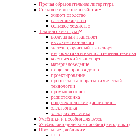
Прочая образовательная литература
Сельское и лесное хозяйство
животноводство
растениеводство
сельское хозяйство
Технические науки
воздушный транспорт
высокие технологии
железнодорожный транспорт
информатика и вычислительная техника
космический транспорт
материаловедение
пищевое производство
проектирование
процессы и аппараты химической
технологии
промышленность
радиотехника
общетехнические дисциплины
электроника
электроэнергетика
Учебники и пособия для вузов
Учебно-методические пособия (методички)
Школьные учебники
ЕГЭ