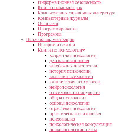
Информационная безопасность
Книги о компьютерах
Компьютерная справочная литература
Компьютерные журналы
ОС и сети
Программирование
Программы
Психология, мотивация
Истории из жизни
Книги по психологии
возрастная психология
детская психология
зарубежная психология
история психологии
классики психологии
клиническая психология
нейропсихология
о психологии популярно
общая психология
основы психологии
отраслевая психология
практическая психология
психоанализ
психологическая консультация
психологические тесты