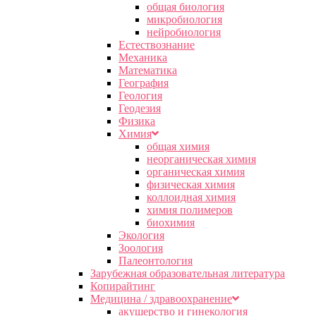
общая биология
микробиология
нейробиология
Естествознание
Механика
Математика
География
Геология
Геодезия
Физика
Химия
общая химия
неорганическая химия
органическая химия
физическая химия
коллоидная химия
химия полимеров
биохимия
Экология
Зоология
Палеонтология
Зарубежная образовательная литература
Копирайтинг
Медицина / здравоохранение
акушерство и гинекология