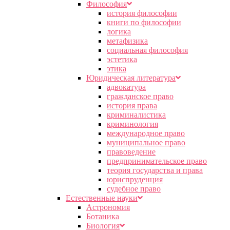
Философия
история философии
книги по философии
логика
метафизика
социальная философия
эстетика
этика
Юридическая литература
адвокатура
гражданское право
история права
криминалистика
криминология
международное право
муниципальное право
правоведение
предпринимательское право
теория государства и права
юриспруденция
судебное право
Естественные науки
Астрономия
Ботаника
Биология