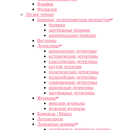
Фанфик
Фольклор
Лёгкое чтение
Боевики, остросюжетная литература
боевики
зарубежные боевики
криминальные боевики
Вестерны
Детективы
иронические детективы
исторические детективы
классические детективы
крутой детектив
политические детективы
полицейские детективы
современные детективы
шпионские детективы
зарубежные детективы
Журналы
женские журналы
мужские журналы
Комиксы / Манга
Легкая проза
Любовные романы
зарубежные любовные романы