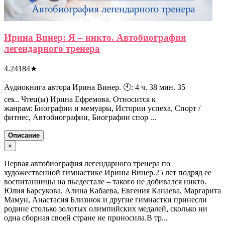
Ирина Винер: Я – никто. Автобиография
легендарного тренера
4.24184
★
Аудиокнига автора Ирина Винер. 🕙: 4 ч. 38 мин. 35
сек.. Чтец(ы) Ирина Ефремова. Относится к
жанрам: Биографии и мемуары, Истории успеха, Спорт /
фитнес, Автобиографии, Биографии спор ...
Описание
×
Первая автобиография легендарного тренера по
художественной гимнастике Ирины Винер.25 лет подряд ее
воспитанницы на пьедестале – такого не добивался никто.
Юлия Барсукова, Алина Кабаева, Евгения Канаева, Маргарита
Мамун, Анастасия Близнюк и другие гимнастки принесли
родине столько золотых олимпийских медалей, сколько ни
одна сборная своей стране не приносила.В тр...