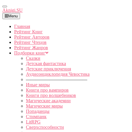
Toggle
Aknigi.SU
Navigation
Menu
Главная
Рейтинг Книг
Рейтинг Авторов
Рейтинг Чтецов
Рейтинг Жанров
Подборки книг
Сказки
Детская фантастика
Детские приключения
Аудиоэнциклопедия Чевостика
—————————————
Иные миры
Книги про вампиров
Книги про волшебников
Магические академии
Магические миры
Попаданцы
Стимпанк
LitRPG
Сверхспособности