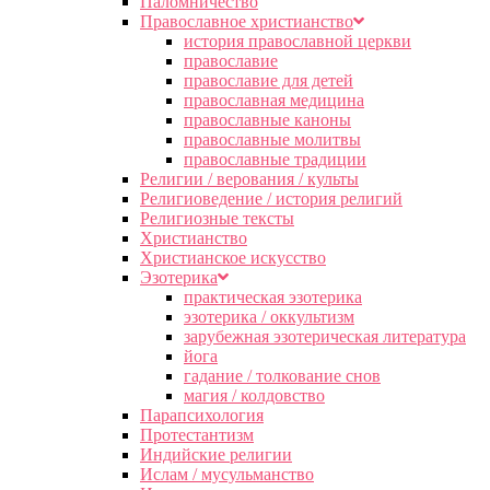
Паломничество
Православное христианство
история православной церкви
православие
православие для детей
православная медицина
православные каноны
православные молитвы
православные традиции
Религии / верования / культы
Религиоведение / история религий
Религиозные тексты
Христианство
Христианское искусство
Эзотерика
практическая эзотерика
эзотерика / оккультизм
зарубежная эзотерическая литература
йога
гадание / толкование снов
магия / колдовство
Парапсихология
Протестантизм
Индийские религии
Ислам / мусульманство