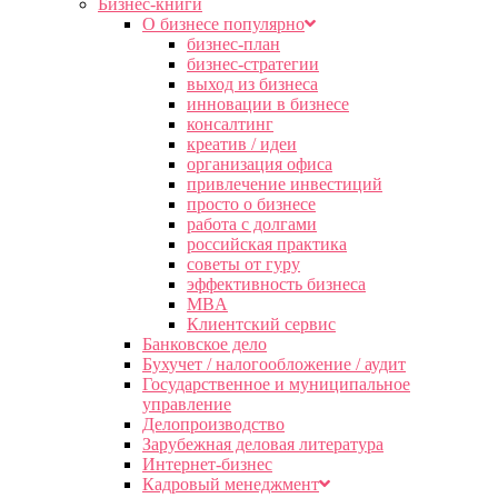
Бизнес-книги
О бизнесе популярно
бизнес-план
бизнес-стратегии
выход из бизнеса
инновации в бизнесе
консалтинг
креатив / идеи
организация офиса
привлечение инвестиций
просто о бизнесе
работа с долгами
российская практика
советы от гуру
эффективность бизнеса
MBA
Клиентский сервис
Банковское дело
Бухучет / налогообложение / аудит
Государственное и муниципальное
управление
Делопроизводство
Зарубежная деловая литература
Интернет-бизнес
Кадровый менеджмент