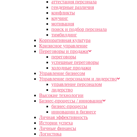
аттестация персонала
гендерные различия
конфликты
коучинг
мотивация
поиск и подбор персонала
тимбилдинг
Корпоративная культура
Кризисное управление
Переговоры и продажи
переговоры
успешные переговоры
холодные продажи
Управление бизнесом
Управление персоналом и лидерство
управление персоналом
лидерство
Высокие технологии
Бизнес-процессы / инновации
бизнес-процессы
инновации в бизнесе
Личная эффективность
Истории успеха
Личные финансы
Логистика