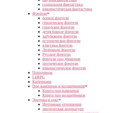
социальная фантастика
юмористическая фантастика
Фэнтези
боевое фэнтези
героическое фэнтези
городское фэнтези
детективное фэнтези
зарубежное фэнтези
историческое фэнтези
классика фэнтези
Любовное фэнтези
Русское фэнтези
фэнтези про драконов
эротическое фэнтези
юмористическое фэнтези
Попаданцы
LitRPG
Киберпанк
Про вампиров и волшебников
Книги про вампиров
Книги про волшебников
Эротика и секс
Интимные отношения
эротическая литература