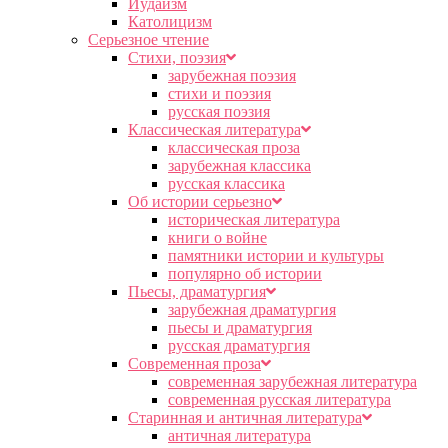
Иудаизм
Католицизм
Серьезное чтение
Cтихи, поэзия
зарубежная поэзия
стихи и поэзия
русская поэзия
Классическая литература
классическая проза
зарубежная классика
русская классика
Об истории серьезно
историческая литература
книги о войне
памятники истории и культуры
популярно об истории
Пьесы, драматургия
зарубежная драматургия
пьесы и драматургия
русская драматургия
Современная проза
современная зарубежная литература
современная русская литература
Старинная и античная литература
античная литература