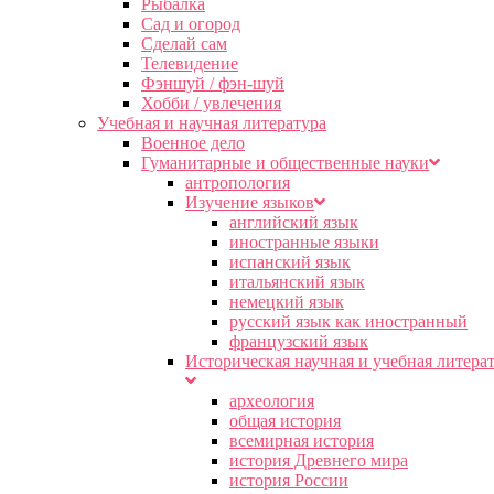
Рыбалка
Сад и огород
Сделай сам
Телевидение
Фэншуй / фэн-шуй
Хобби / увлечения
Учебная и научная литература
Военное дело
Гуманитарные и общественные науки
антропология
Изучение языков
английский язык
иностранные языки
испанский язык
итальянский язык
немецкий язык
русский язык как иностранный
французский язык
Историческая научная и учебная литера
археология
общая история
всемирная история
история Древнего мира
история России