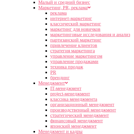
Малый и средний бизнес
Маркетинг, PR, реклама
реклама
интернет-маркетинг
классический маркетинг
маркетинг для новичков
маркетинговые исследования и анализ
партизанский маркетинг
привлечение клиентов
стратегия маркетинга
управление маркетингом
управление продажами
техника продаж
PR
брендинг
Менеджмент
IT-менеджмент
project-менеджмент
классика менеджмента
организационный менеджмент
производственный менеджмент
стратегический менеджмент
финансовый менеджмент
японский менеджмент
Менеджмент и кадры