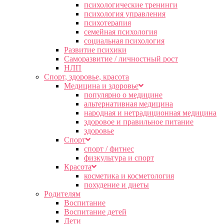
психологические тренинги
психология управления
психотерапия
семейная психология
социальная психология
Развитие психики
Саморазвитие / личностный рост
НЛП
Спорт, здоровье, красота
Медицина и здоровье
популярно о медицине
альтернативная медицина
народная и нетрадиционная медицина
здоровое и правильное питание
здоровье
Спорт
спорт / фитнес
физкультура и спорт
Красота
косметика и косметология
похудение и диеты
Родителям
Воспитание
Воспитание детей
Дети