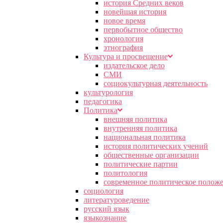
история Средних веков
новейшая история
новое время
первобытное общество
хронология
этнография
Культура и просвещение
издательское дело
СМИ
социокультурная деятельность
культурология
педагогика
Политика
внешняя политика
внутренняя политика
национальная политика
история политических учений
общественные организации
политические партии
политология
современное политическое полож
социология
литературоведение
русский язык
языкознание