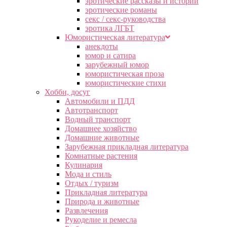
эротические рассказы и истории
эротические романы
секс / секс-руководства
эротика ЛГБТ
Юмористическая литература
анекдоты
юмор и сатира
зарубежный юмор
юмористическая проза
юмористические стихи
Хобби, досуг
Автомобили и ПДД
Автотранспорт
Водный транспорт
Домашнее хозяйство
Домашние животные
Зарубежная прикладная литература
Комнатные растения
Кулинария
Мода и стиль
Отдых / туризм
Прикладная литература
Природа и животные
Развлечения
Рукоделие и ремесла