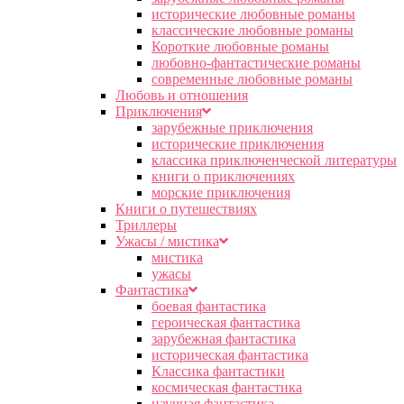
исторические любовные романы
классические любовные романы
Короткие любовные романы
любовно-фантастические романы
современные любовные романы
Любовь и отношения
Приключения
зарубежные приключения
исторические приключения
классика приключенческой литературы
книги о приключениях
морские приключения
Книги о путешествиях
Триллеры
Ужасы / мистика
мистика
ужасы
Фантастика
боевая фантастика
героическая фантастика
зарубежная фантастика
историческая фантастика
Классика фантастики
космическая фантастика
научная фантастика