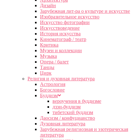
Дизайн
Зарубежная лит-ра о культуре и искусстве
Изобразительное искусство
Искусство фотографии
Искусствоведение
История искусства
Кинематограф / театр
Критика
Музеи и коллекции
Музыка
Опера / балет
Танцы
Цирк
Религия и духовная литература
Астрология
Богословие
Буддизм
вероучения в буддизме
дзэн-буддизм
тибетский буддизм
Даосизм / конфуцианство
Духовная литература
Зарубежная религиозная и эзотерическая
литература