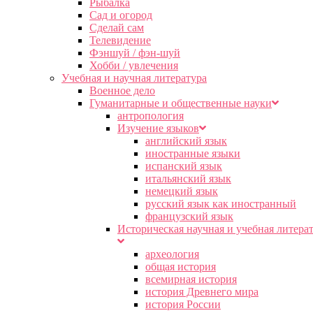
Рыбалка
Сад и огород
Сделай сам
Телевидение
Фэншуй / фэн-шуй
Хобби / увлечения
Учебная и научная литература
Военное дело
Гуманитарные и общественные науки
антропология
Изучение языков
английский язык
иностранные языки
испанский язык
итальянский язык
немецкий язык
русский язык как иностранный
французский язык
Историческая научная и учебная литера
археология
общая история
всемирная история
история Древнего мира
история России