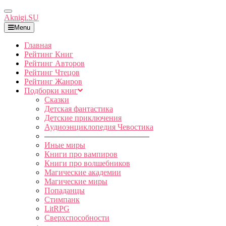
Toggle
Aknigi.SU
Navigation
Menu
Главная
Рейтинг Книг
Рейтинг Авторов
Рейтинг Чтецов
Рейтинг Жанров
Подборки книг
Сказки
Детская фантастика
Детские приключения
Аудиоэнциклопедия Чевостика
—————————————
Иные миры
Книги про вампиров
Книги про волшебников
Магические академии
Магические миры
Попаданцы
Стимпанк
LitRPG
Сверхспособности