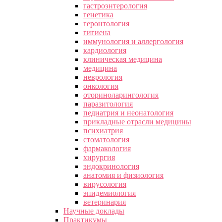
гастроэнтерология
генетика
геронтология
гигиена
иммунология и аллергология
кардиология
клиническая медицина
медицина
неврология
онкология
оториноларингология
паразитология
педиатрия и неонатология
прикладные отрасли медицины
психиатрия
стоматология
фармакология
хирургия
эндокринология
анатомия и физиология
вирусология
эпидемиология
ветеринария
Научные доклады
Практикумы