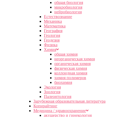
общая биология
микробиология
нейробиология
Естествознание
Механика
Математика
География
Геология
Геодезия
Физика
Химия
общая химия
неорганическая химия
органическая химия
физическая химия
коллоидная химия
химия полимеров
биохимия
Экология
Зоология
Палеонтология
Зарубежная образовательная литература
Копирайтинг
Медицина / здравоохранение
акушерство и гинекология