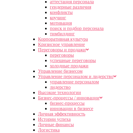
аттестация персонала
гендерные различия
конфликты
коучинг
мотивация
поиск и подбор персонала
тимбилдинг
Корпоративная культура
Кризисное управление
Переговоры и продажи
переговоры
успешные переговоры
холодные продажи
Управление бизнесом
Управление персоналом и лидерство
управление персоналом
лидерство
Высокие технологии
Бизнес-процессы / инновации
бизнес-процессы
инновации в бизнесе
Личная эффективность
Истории успеха
Личные финансы
Логистика