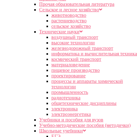
Прочая образовательная литература
Сельское и лесное хозяйство
животноводство
растениеводство
сельское хозяйство
Технические науки
воздушный транспорт
высокие технологии
железнодорожный транспорт
информатика и вычислительная техника
космический транспорт
материаловедение
пищевое производство
проектирование
процессы и аппараты химической
технологии
промышленность
радиотехника
общетехнические дисциплины
электроника
электроэнергетика
Учебники и пособия для вузов
Учебно-методические пособия (методички)
Школьные учебники
ЕГЭ