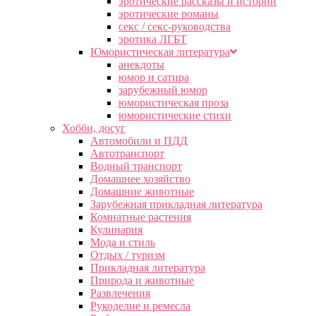
эротические рассказы и истории
эротические романы
секс / секс-руководства
эротика ЛГБТ
Юмористическая литература
анекдоты
юмор и сатира
зарубежный юмор
юмористическая проза
юмористические стихи
Хобби, досуг
Автомобили и ПДД
Автотранспорт
Водный транспорт
Домашнее хозяйство
Домашние животные
Зарубежная прикладная литература
Комнатные растения
Кулинария
Мода и стиль
Отдых / туризм
Прикладная литература
Природа и животные
Развлечения
Рукоделие и ремесла