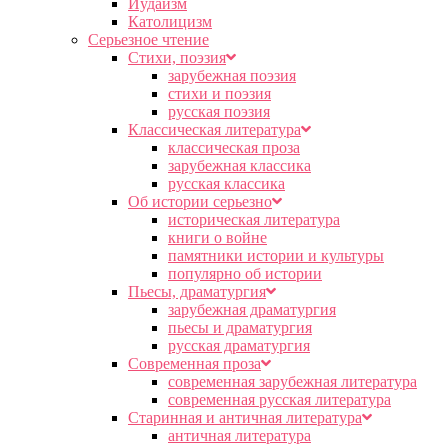
Иудаизм
Католицизм
Серьезное чтение
Cтихи, поэзия
зарубежная поэзия
стихи и поэзия
русская поэзия
Классическая литература
классическая проза
зарубежная классика
русская классика
Об истории серьезно
историческая литература
книги о войне
памятники истории и культуры
популярно об истории
Пьесы, драматургия
зарубежная драматургия
пьесы и драматургия
русская драматургия
Современная проза
современная зарубежная литература
современная русская литература
Старинная и античная литература
античная литература