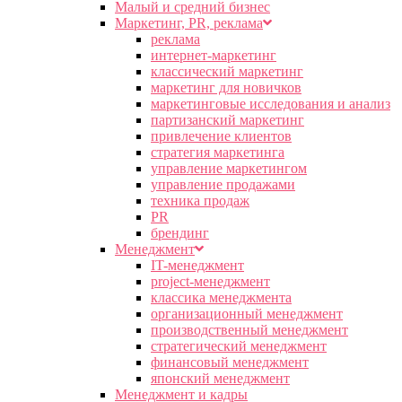
Малый и средний бизнес
Маркетинг, PR, реклама
реклама
интернет-маркетинг
классический маркетинг
маркетинг для новичков
маркетинговые исследования и анализ
партизанский маркетинг
привлечение клиентов
стратегия маркетинга
управление маркетингом
управление продажами
техника продаж
PR
брендинг
Менеджмент
IT-менеджмент
project-менеджмент
классика менеджмента
организационный менеджмент
производственный менеджмент
стратегический менеджмент
финансовый менеджмент
японский менеджмент
Менеджмент и кадры