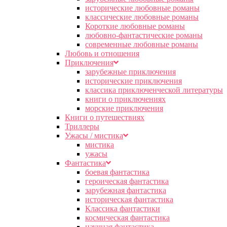
исторические любовные романы
классические любовные романы
Короткие любовные романы
любовно-фантастические романы
современные любовные романы
Любовь и отношения
Приключения
зарубежные приключения
исторические приключения
классика приключенческой литературы
книги о приключениях
морские приключения
Книги о путешествиях
Триллеры
Ужасы / мистика
мистика
ужасы
Фантастика
боевая фантастика
героическая фантастика
зарубежная фантастика
историческая фантастика
Классика фантастики
космическая фантастика
научная фантастика