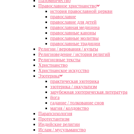
Паломничество
Православное христианство
история православной церкви
православие
православие для детей
православная медицина
православные каноны
православные молитвы
православные традиции
Религии / верования / культы
Религиоведение / история религий
Религиозные тексты
Христианство
Христианское искусство
Эзотерика
практическая эзотерика
эзотерика / оккультизм
зарубежная эзотерическая литература
йога
гадание / толкование снов
магия / колдовство
Парапсихология
Протестантизм
Индийские религии
Ислам / мусульманство