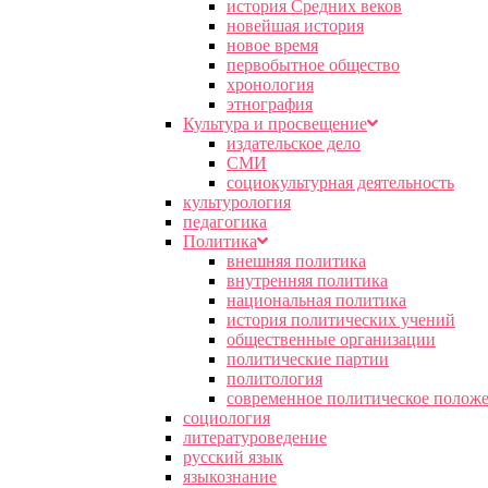
история Средних веков
новейшая история
новое время
первобытное общество
хронология
этнография
Культура и просвещение
издательское дело
СМИ
социокультурная деятельность
культурология
педагогика
Политика
внешняя политика
внутренняя политика
национальная политика
история политических учений
общественные организации
политические партии
политология
современное политическое полож
социология
литературоведение
русский язык
языкознание