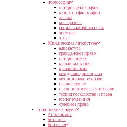
Философия
история философии
книги по философии
логика
метафизика
социальная философия
эстетика
этика
Юридическая литература
адвокатура
гражданское право
история права
криминалистика
криминология
международное право
муниципальное право
правоведение
предпринимательское право
теория государства и права
юриспруденция
судебное право
Естественные науки
Астрономия
Ботаника
Биология