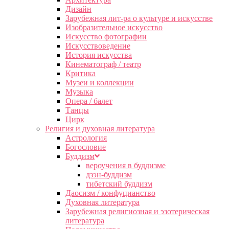
Дизайн
Зарубежная лит-ра о культуре и искусстве
Изобразительное искусство
Искусство фотографии
Искусствоведение
История искусства
Кинематограф / театр
Критика
Музеи и коллекции
Музыка
Опера / балет
Танцы
Цирк
Религия и духовная литература
Астрология
Богословие
Буддизм
вероучения в буддизме
дзэн-буддизм
тибетский буддизм
Даосизм / конфуцианство
Духовная литература
Зарубежная религиозная и эзотерическая
литература