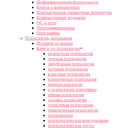
Информационная безопасность
Книги о компьютерах
Компьютерная справочная литература
Компьютерные журналы
ОС и сети
Программирование
Программы
Психология, мотивация
Истории из жизни
Книги по психологии
возрастная психология
детская психология
зарубежная психология
история психологии
классики психологии
клиническая психология
нейропсихология
о психологии популярно
общая психология
основы психологии
отраслевая психология
практическая психология
психоанализ
психологическая консультация
психологические тесты