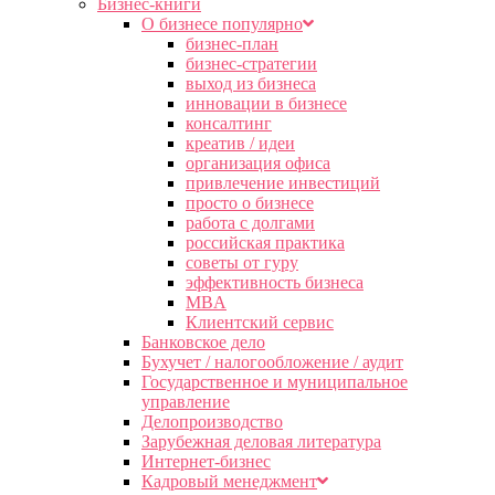
Бизнес-книги
О бизнесе популярно
бизнес-план
бизнес-стратегии
выход из бизнеса
инновации в бизнесе
консалтинг
креатив / идеи
организация офиса
привлечение инвестиций
просто о бизнесе
работа с долгами
российская практика
советы от гуру
эффективность бизнеса
MBA
Клиентский сервис
Банковское дело
Бухучет / налогообложение / аудит
Государственное и муниципальное
управление
Делопроизводство
Зарубежная деловая литература
Интернет-бизнес
Кадровый менеджмент