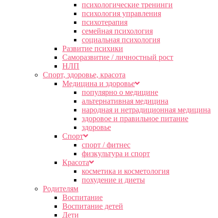
психологические тренинги
психология управления
психотерапия
семейная психология
социальная психология
Развитие психики
Саморазвитие / личностный рост
НЛП
Спорт, здоровье, красота
Медицина и здоровье
популярно о медицине
альтернативная медицина
народная и нетрадиционная медицина
здоровое и правильное питание
здоровье
Спорт
спорт / фитнес
физкультура и спорт
Красота
косметика и косметология
похудение и диеты
Родителям
Воспитание
Воспитание детей
Дети