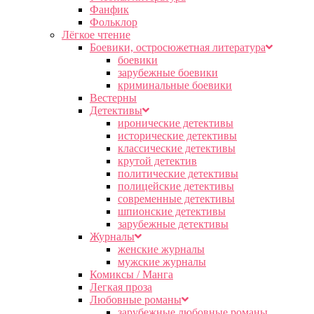
Фанфик
Фольклор
Лёгкое чтение
Боевики, остросюжетная литература
боевики
зарубежные боевики
криминальные боевики
Вестерны
Детективы
иронические детективы
исторические детективы
классические детективы
крутой детектив
политические детективы
полицейские детективы
современные детективы
шпионские детективы
зарубежные детективы
Журналы
женские журналы
мужские журналы
Комиксы / Манга
Легкая проза
Любовные романы
зарубежные любовные романы