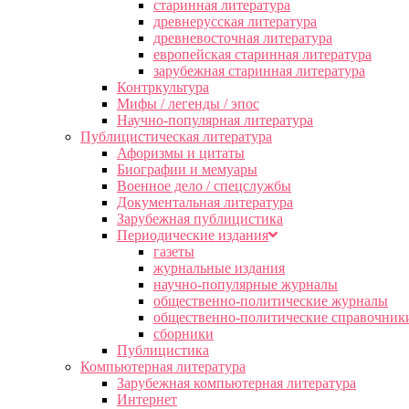
старинная литература
древнерусская литература
древневосточная литература
европейская старинная литература
зарубежная старинная литература
Контркультура
Мифы / легенды / эпос
Научно-популярная литература
Публицистическая литература
Афоризмы и цитаты
Биографии и мемуары
Военное дело / спецслужбы
Документальная литература
Зарубежная публицистика
Периодические издания
газеты
журнальные издания
научно-популярные журналы
общественно-политические журналы
общественно-политические справочник
сборники
Публицистика
Компьютерная литература
Зарубежная компьютерная литература
Интернет