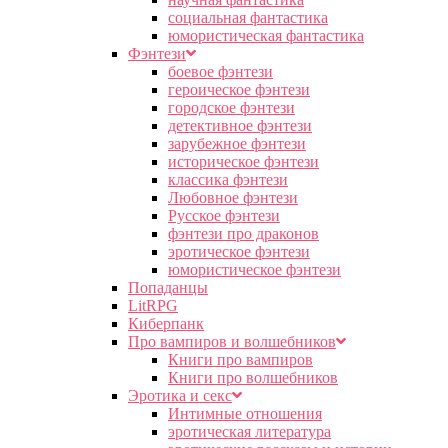
социальная фантастика
юмористическая фантастика
Фэнтези
боевое фэнтези
героическое фэнтези
городское фэнтези
детективное фэнтези
зарубежное фэнтези
историческое фэнтези
классика фэнтези
Любовное фэнтези
Русское фэнтези
фэнтези про драконов
эротическое фэнтези
юмористическое фэнтези
Попаданцы
LitRPG
Киберпанк
Про вампиров и волшебников
Книги про вампиров
Книги про волшебников
Эротика и секс
Интимные отношения
эротическая литература