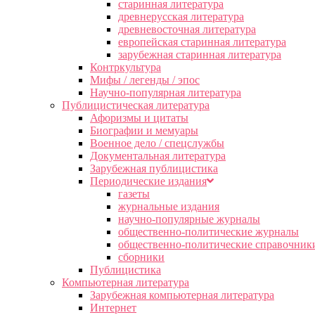
старинная литература
древнерусская литература
древневосточная литература
европейская старинная литература
зарубежная старинная литература
Контркультура
Мифы / легенды / эпос
Научно-популярная литература
Публицистическая литература
Афоризмы и цитаты
Биографии и мемуары
Военное дело / спецслужбы
Документальная литература
Зарубежная публицистика
Периодические издания
газеты
журнальные издания
научно-популярные журналы
общественно-политические журналы
общественно-политические справочник
сборники
Публицистика
Компьютерная литература
Зарубежная компьютерная литература
Интернет