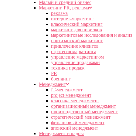
Малый и средний бизнес
Маркетинг, PR, реклама
реклама
интернет-маркетинг
классический маркетинг
маркетинг для новичков
маркетинговые исследования и анализ
партизанский маркетинг
привлечение клиентов
стратегия маркетинга
управление маркетингом
управление продажами
техника продаж
PR
брендинг
Менеджмент
IT-менеджмент
project-менеджмент
классика менеджмента
организационный менеджмент
производственный менеджмент
стратегический менеджмент
финансовый менеджмент
японский менеджмент
Менеджмент и кадры