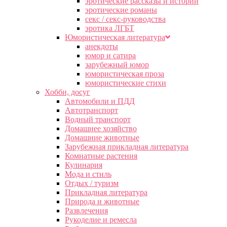
эротические рассказы и истории
эротические романы
секс / секс-руководства
эротика ЛГБТ
Юмористическая литература
анекдоты
юмор и сатира
зарубежный юмор
юмористическая проза
юмористические стихи
Хобби, досуг
Автомобили и ПДД
Автотранспорт
Водный транспорт
Домашнее хозяйство
Домашние животные
Зарубежная прикладная литература
Комнатные растения
Кулинария
Мода и стиль
Отдых / туризм
Прикладная литература
Природа и животные
Развлечения
Рукоделие и ремесла