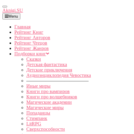
Toggle
Aknigi.SU
Navigation
Menu
Главная
Рейтинг Книг
Рейтинг Авторов
Рейтинг Чтецов
Рейтинг Жанров
Подборки книг
Сказки
Детская фантастика
Детские приключения
Аудиоэнциклопедия Чевостика
—————————————
Иные миры
Книги про вампиров
Книги про волшебников
Магические академии
Магические миры
Попаданцы
Стимпанк
LitRPG
Сверхспособности