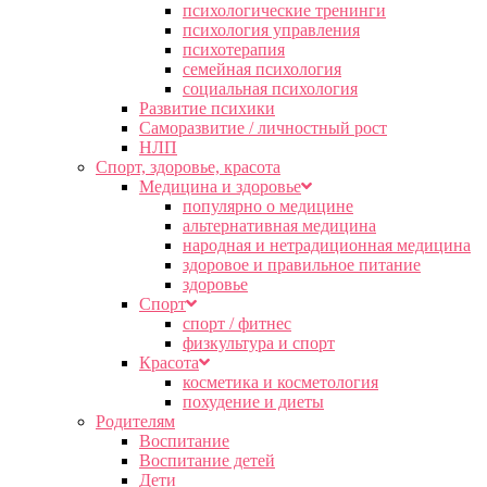
психологические тренинги
психология управления
психотерапия
семейная психология
социальная психология
Развитие психики
Саморазвитие / личностный рост
НЛП
Спорт, здоровье, красота
Медицина и здоровье
популярно о медицине
альтернативная медицина
народная и нетрадиционная медицина
здоровое и правильное питание
здоровье
Спорт
спорт / фитнес
физкультура и спорт
Красота
косметика и косметология
похудение и диеты
Родителям
Воспитание
Воспитание детей
Дети