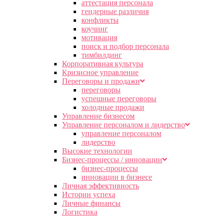
аттестация персонала
гендерные различия
конфликты
коучинг
мотивация
поиск и подбор персонала
тимбилдинг
Корпоративная культура
Кризисное управление
Переговоры и продажи
переговоры
успешные переговоры
холодные продажи
Управление бизнесом
Управление персоналом и лидерство
управление персоналом
лидерство
Высокие технологии
Бизнес-процессы / инновации
бизнес-процессы
инновации в бизнесе
Личная эффективность
Истории успеха
Личные финансы
Логистика