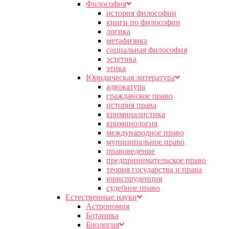
Философия
история философии
книги по философии
логика
метафизика
социальная философия
эстетика
этика
Юридическая литература
адвокатура
гражданское право
история права
криминалистика
криминология
международное право
муниципальное право
правоведение
предпринимательское право
теория государства и права
юриспруденция
судебное право
Естественные науки
Астрономия
Ботаника
Биология