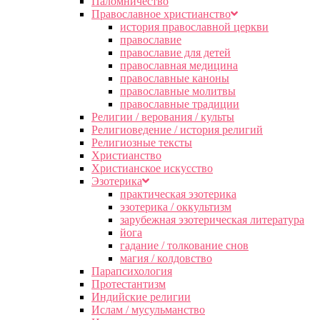
Паломничество
Православное христианство
история православной церкви
православие
православие для детей
православная медицина
православные каноны
православные молитвы
православные традиции
Религии / верования / культы
Религиоведение / история религий
Религиозные тексты
Христианство
Христианское искусство
Эзотерика
практическая эзотерика
эзотерика / оккультизм
зарубежная эзотерическая литература
йога
гадание / толкование снов
магия / колдовство
Парапсихология
Протестантизм
Индийские религии
Ислам / мусульманство