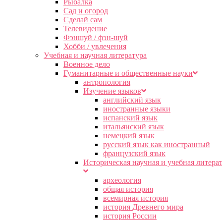
Рыбалка
Сад и огород
Сделай сам
Телевидение
Фэншуй / фэн-шуй
Хобби / увлечения
Учебная и научная литература
Военное дело
Гуманитарные и общественные науки
антропология
Изучение языков
английский язык
иностранные языки
испанский язык
итальянский язык
немецкий язык
русский язык как иностранный
французский язык
Историческая научная и учебная литера
археология
общая история
всемирная история
история Древнего мира
история России