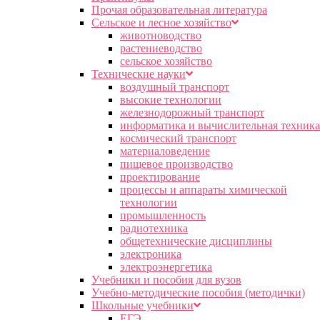
Прочая образовательная литература
Сельское и лесное хозяйство
животноводство
растениеводство
сельское хозяйство
Технические науки
воздушный транспорт
высокие технологии
железнодорожный транспорт
информатика и вычислительная техника
космический транспорт
материаловедение
пищевое производство
проектирование
процессы и аппараты химической
технологии
промышленность
радиотехника
общетехнические дисциплины
электроника
электроэнергетика
Учебники и пособия для вузов
Учебно-методические пособия (методички)
Школьные учебники
ЕГЭ