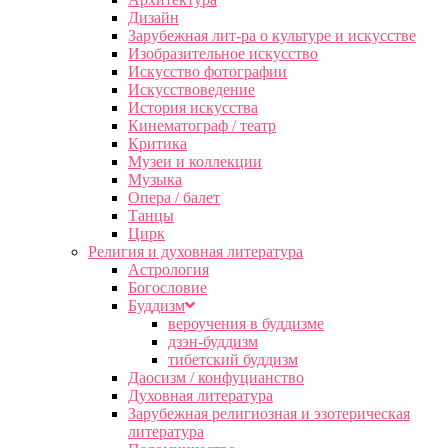
Дизайн
Зарубежная лит-ра о культуре и искусстве
Изобразительное искусство
Искусство фотографии
Искусствоведение
История искусства
Кинематограф / театр
Критика
Музеи и коллекции
Музыка
Опера / балет
Танцы
Цирк
Религия и духовная литература
Астрология
Богословие
Буддизм
вероучения в буддизме
дзэн-буддизм
тибетский буддизм
Даосизм / конфуцианство
Духовная литература
Зарубежная религиозная и эзотерическая
литература