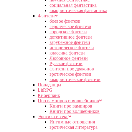
социальная фантастика
юмористическая фантастика
Фэнтези
боевое фэнтези
героическое фэнтези
городское фэнтези
детективное фэнтези
зарубежное фэнтези
историческое фэнтези
классика фэнтези
Любовное фэнтези
Русское фэнтези
фэнтези про драконов
эротическое фэнтези
юмористическое фэнтези
Попаданцы
LitRPG
Киберпанк
Про вампиров и волшебников
Книги про вампиров
Книги про волшебников
Эротика и секс
Интимные отношения
эротическая литература