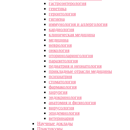
гастроэнтерология
генетика
геронтология
гигиена
иммунология и аллергология
кардиология
клиническая медицина
медицина
неврология
онкология
оториноларингология
паразитология
педиатрия и неонатология
прикладные отрасли медицины
психиатрия
стоматология
фармакология
хирургия
эндокринология
анатомия и физиология
вирусология
эпидемиология
ветеринария
Научные доклады
Практикумы