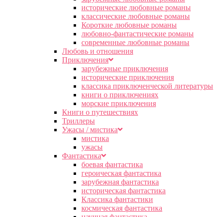
исторические любовные романы
классические любовные романы
Короткие любовные романы
любовно-фантастические романы
современные любовные романы
Любовь и отношения
Приключения
зарубежные приключения
исторические приключения
классика приключенческой литературы
книги о приключениях
морские приключения
Книги о путешествиях
Триллеры
Ужасы / мистика
мистика
ужасы
Фантастика
боевая фантастика
героическая фантастика
зарубежная фантастика
историческая фантастика
Классика фантастики
космическая фантастика
научная фантастика