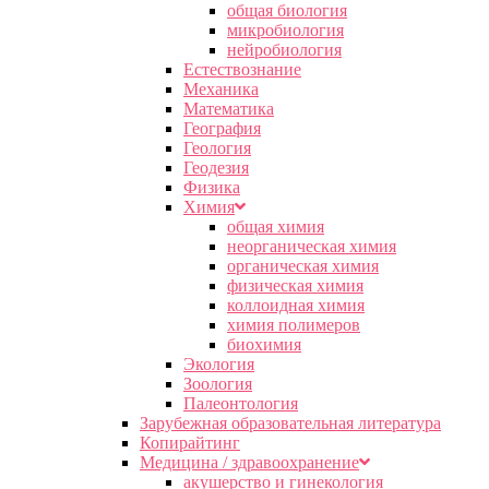
общая биология
микробиология
нейробиология
Естествознание
Механика
Математика
География
Геология
Геодезия
Физика
Химия
общая химия
неорганическая химия
органическая химия
физическая химия
коллоидная химия
химия полимеров
биохимия
Экология
Зоология
Палеонтология
Зарубежная образовательная литература
Копирайтинг
Медицина / здравоохранение
акушерство и гинекология