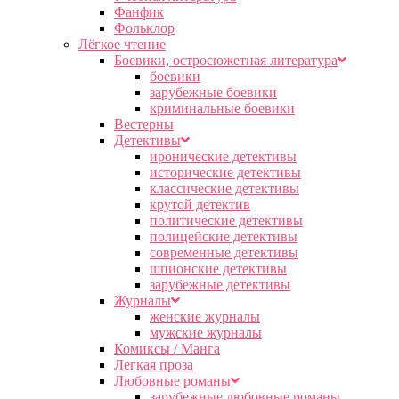
Фанфик
Фольклор
Лёгкое чтение
Боевики, остросюжетная литература
боевики
зарубежные боевики
криминальные боевики
Вестерны
Детективы
иронические детективы
исторические детективы
классические детективы
крутой детектив
политические детективы
полицейские детективы
современные детективы
шпионские детективы
зарубежные детективы
Журналы
женские журналы
мужские журналы
Комиксы / Манга
Легкая проза
Любовные романы
зарубежные любовные романы