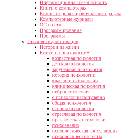
Информационная безопасность
Книги о компьютерах
Компьютерная справочная литература
Компьютерные журналы
ОС и сети
Программирование
Программы
Психология, мотивация
Истории из жизни
Книги по психологии
возрастная психология
детская психология
зарубежная психология
история психологии
классики психологии
клиническая психология
нейропсихология
о психологии популярно
общая психология
основы психологии
отраслевая психология
практическая психология
психоанализ
психологическая консультация
психологические тесты