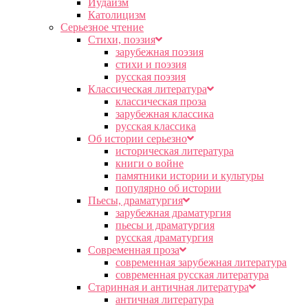
Иудаизм
Католицизм
Серьезное чтение
Cтихи, поэзия
зарубежная поэзия
стихи и поэзия
русская поэзия
Классическая литература
классическая проза
зарубежная классика
русская классика
Об истории серьезно
историческая литература
книги о войне
памятники истории и культуры
популярно об истории
Пьесы, драматургия
зарубежная драматургия
пьесы и драматургия
русская драматургия
Современная проза
современная зарубежная литература
современная русская литература
Старинная и античная литература
античная литература