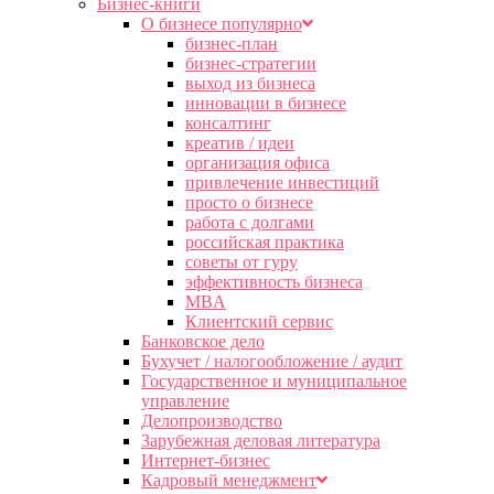
Бизнес-книги
О бизнесе популярно
бизнес-план
бизнес-стратегии
выход из бизнеса
инновации в бизнесе
консалтинг
креатив / идеи
организация офиса
привлечение инвестиций
просто о бизнесе
работа с долгами
российская практика
советы от гуру
эффективность бизнеса
MBA
Клиентский сервис
Банковское дело
Бухучет / налогообложение / аудит
Государственное и муниципальное
управление
Делопроизводство
Зарубежная деловая литература
Интернет-бизнес
Кадровый менеджмент