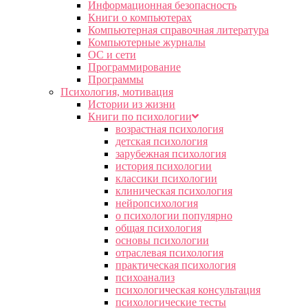
Информационная безопасность
Книги о компьютерах
Компьютерная справочная литература
Компьютерные журналы
ОС и сети
Программирование
Программы
Психология, мотивация
Истории из жизни
Книги по психологии
возрастная психология
детская психология
зарубежная психология
история психологии
классики психологии
клиническая психология
нейропсихология
о психологии популярно
общая психология
основы психологии
отраслевая психология
практическая психология
психоанализ
психологическая консультация
психологические тесты