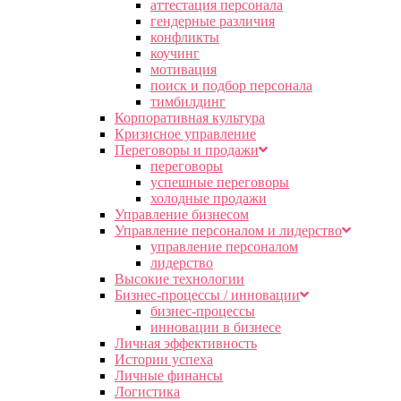
аттестация персонала
гендерные различия
конфликты
коучинг
мотивация
поиск и подбор персонала
тимбилдинг
Корпоративная культура
Кризисное управление
Переговоры и продажи
переговоры
успешные переговоры
холодные продажи
Управление бизнесом
Управление персоналом и лидерство
управление персоналом
лидерство
Высокие технологии
Бизнес-процессы / инновации
бизнес-процессы
инновации в бизнесе
Личная эффективность
Истории успеха
Личные финансы
Логистика