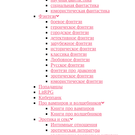
социальная фантастика
юмористическая фантастика
Фэнтези
боевое фэнтези
героическое фэнтези
городское фэнтези
детективное фэнтези
зарубежное фэнтези
историческое фэнтези
классика фэнтези
Любовное фэнтези
Русское фэнтези
фэнтези про драконов
эротическое фэнтези
юмористическое фэнтези
Попаданцы
LitRPG
Киберпанк
Про вампиров и волшебников
Книги про вампиров
Книги про волшебников
Эротика и секс
Интимные отношения
эротическая литература