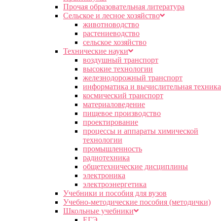
Прочая образовательная литература
Сельское и лесное хозяйство
животноводство
растениеводство
сельское хозяйство
Технические науки
воздушный транспорт
высокие технологии
железнодорожный транспорт
информатика и вычислительная техника
космический транспорт
материаловедение
пищевое производство
проектирование
процессы и аппараты химической
технологии
промышленность
радиотехника
общетехнические дисциплины
электроника
электроэнергетика
Учебники и пособия для вузов
Учебно-методические пособия (методички)
Школьные учебники
ЕГЭ