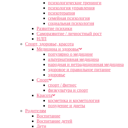
психологические тренинги
психология управления
психотерапия
семейная психология
социальная психология
Развитие психики
Саморазвитие / личностный рост
НЛП
Спорт, здоровье, красота
Медицина и здоровье
популярно о медицине
альтернативная медицина
народная и нетрадиционная медицина
здоровое и правильное питание
здоровье
Спорт
спорт / фитнес
физкультура и спорт
Красота
косметика и косметология
похудение и диеты
Родителям
Воспитание
Воспитание детей
Дети