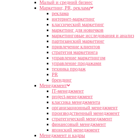
Малый и средний бизнес
Маркетинг, PR, реклама
реклама
интернет-маркетинг
классический маркетинг
маркетинг для новичков
маркетинговые исследования и анализ
партизанский маркетинг
привлечение клиентов
стратегия маркетинга
управление маркетингом
управление продажами
техника продаж
PR
брендинг
Менеджмент
IT-менеджмент
project-менеджмент
классика менеджмента
организационный менеджмент
производственный менеджмент
стратегический менеджмент
финансовый менеджмент
японский менеджмент
Менеджмент и кадры