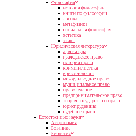
Философия
история философии
книги по философии
логика
метафизика
социальная философия
эстетика
этика
Юридическая литература
адвокатура
гражданское право
история права
криминалистика
криминология
международное право
муниципальное право
правоведение
предпринимательское право
теория государства и права
юриспруденция
судебное право
Естественные науки
Астрономия
Ботаника
Биология