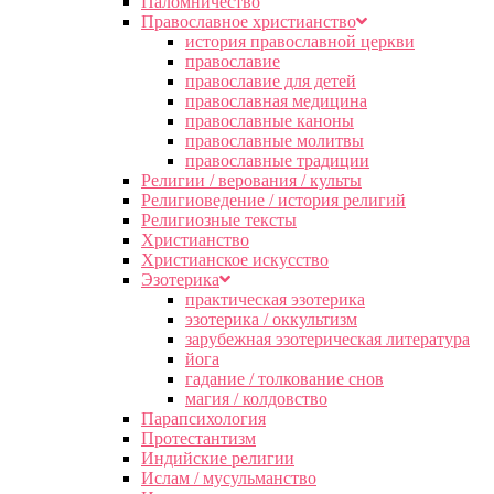
Паломничество
Православное христианство
история православной церкви
православие
православие для детей
православная медицина
православные каноны
православные молитвы
православные традиции
Религии / верования / культы
Религиоведение / история религий
Религиозные тексты
Христианство
Христианское искусство
Эзотерика
практическая эзотерика
эзотерика / оккультизм
зарубежная эзотерическая литература
йога
гадание / толкование снов
магия / колдовство
Парапсихология
Протестантизм
Индийские религии
Ислам / мусульманство