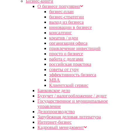
Бизнес-книги
О бизнесе популярно
бизнес-план
бизнес-стратегии
выход из бизнеса
инновации в бизнесе
консалтинг
креатив / идеи
организация офиса
привлечение инвестиций
просто о бизнесе
работа с долгами
российская практика
советы от гуру
эффективность бизнеса
MBA
Клиентский сервис
Банковское дело
Бухучет / налогообложение / аудит
Государственное и муниципальное
управление
Делопроизводство
Зарубежная деловая литература
Интернет-бизнес
Кадровый менеджмент