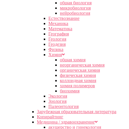
общая биология
микробиология
нейробиология
Естествознание
Механика
Математика
География
Геология
Геодезия
Физика
Химия
общая химия
неорганическая химия
органическая химия
физическая химия
коллоидная химия
химия полимеров
биохимия
Экология
Зоология
Палеонтология
Зарубежная образовательная литература
Копирайтинг
Медицина / здравоохранение
акушерство и гинекология