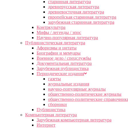
старинная литература
древнерусская литература
древневосточная литература
европейская старинная литература
зарубежная старинная литература
Контркультура
Мифы / легенды / эпос
Научно-популярная литература
Публицистическая литература
Афоризмы и цитаты
Биографии и мемуары
Военное дело / спецслужбы
Документальная литература
Зарубежная публицистика
Периодические издания
газеты
журнальные издания
научно-популярные журналы
общественно-политические журналы
общественно-политические справочник
сборники
Публицистика
Компьютерная литература
Зарубежная компьютерная литература
Интернет