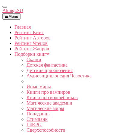
Toggle
Aknigi.SU
Navigation
Menu
Главная
Рейтинг Книг
Рейтинг Авторов
Рейтинг Чтецов
Рейтинг Жанров
Подборки книг
Сказки
Детская фантастика
Детские приключения
Аудиоэнциклопедия Чевостика
—————————————
Иные миры
Книги про вампиров
Книги про волшебников
Магические академии
Магические миры
Попаданцы
Стимпанк
LitRPG
Сверхспособности