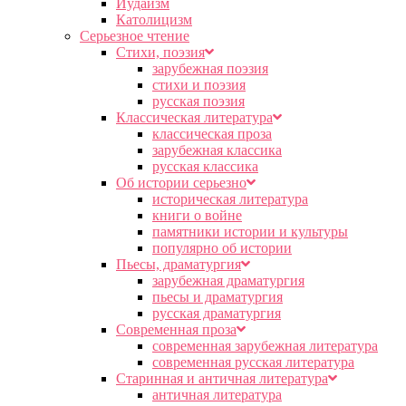
Иудаизм
Католицизм
Серьезное чтение
Cтихи, поэзия
зарубежная поэзия
стихи и поэзия
русская поэзия
Классическая литература
классическая проза
зарубежная классика
русская классика
Об истории серьезно
историческая литература
книги о войне
памятники истории и культуры
популярно об истории
Пьесы, драматургия
зарубежная драматургия
пьесы и драматургия
русская драматургия
Современная проза
современная зарубежная литература
современная русская литература
Старинная и античная литература
античная литература