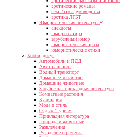
эротические рассказы и истории
эротические романы
секс / секс-руководства
эротика ЛГБТ
Юмористическая литература
анекдоты
юмор и сатира
зарубежный юмор
юмористическая проза
юмористические стихи
Хобби, досуг
Автомобили и ПДД
Автотранспорт
Водный транспорт
Домашнее хозяйство
Домашние животные
Зарубежная прикладная литература
Комнатные растения
Кулинария
Мода и стиль
Отдых / туризм
Прикладная литература
Природа и животные
Развлечения
Рукоделие и ремесла