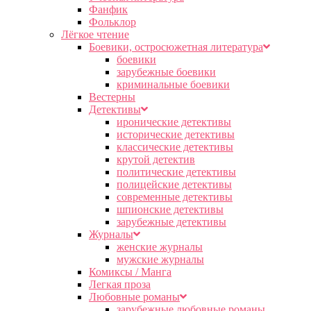
Фанфик
Фольклор
Лёгкое чтение
Боевики, остросюжетная литература
боевики
зарубежные боевики
криминальные боевики
Вестерны
Детективы
иронические детективы
исторические детективы
классические детективы
крутой детектив
политические детективы
полицейские детективы
современные детективы
шпионские детективы
зарубежные детективы
Журналы
женские журналы
мужские журналы
Комиксы / Манга
Легкая проза
Любовные романы
зарубежные любовные романы