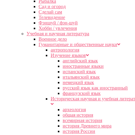
Рыбалка
Сад и огород
Сделай сам
Телевидение
Фэншуй / фэн-шуй
Хобби / увлечения
Учебная и научная литература
Военное дело
Гуманитарные и общественные науки
антропология
Изучение языков
английский язык
иностранные языки
испанский язык
итальянский язык
немецкий язык
русский язык как иностранный
французский язык
Историческая научная и учебная литера
археология
общая история
всемирная история
история Древнего мира
история России