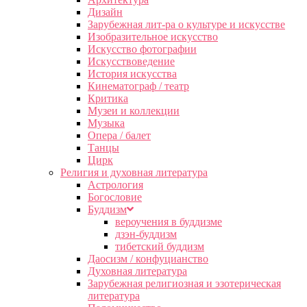
Дизайн
Зарубежная лит-ра о культуре и искусстве
Изобразительное искусство
Искусство фотографии
Искусствоведение
История искусства
Кинематограф / театр
Критика
Музеи и коллекции
Музыка
Опера / балет
Танцы
Цирк
Религия и духовная литература
Астрология
Богословие
Буддизм
вероучения в буддизме
дзэн-буддизм
тибетский буддизм
Даосизм / конфуцианство
Духовная литература
Зарубежная религиозная и эзотерическая
литература