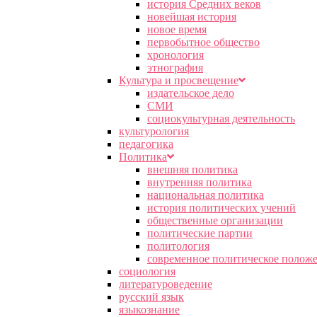
история Средних веков
новейшая история
новое время
первобытное общество
хронология
этнография
Культура и просвещение
издательское дело
СМИ
социокультурная деятельность
культурология
педагогика
Политика
внешняя политика
внутренняя политика
национальная политика
история политических учений
общественные организации
политические партии
политология
современное политическое полож
социология
литературоведение
русский язык
языкознание