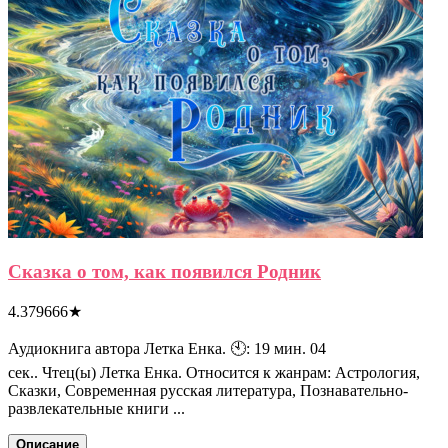
Сказка о том, как появился Родник
4.379666
★
Аудиокнига автора Летка Енка. 🕙: 19 мин. 04
сек.. Чтец(ы) Летка Енка. Относится к жанрам: Астрология,
Сказки, Современная русская литература, Познавательно-
развлекательные книги ...
Описание