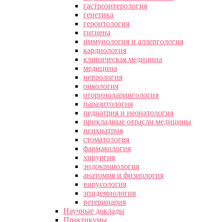
гастроэнтерология
генетика
геронтология
гигиена
иммунология и аллергология
кардиология
клиническая медицина
медицина
неврология
онкология
оториноларингология
паразитология
педиатрия и неонатология
прикладные отрасли медицины
психиатрия
стоматология
фармакология
хирургия
эндокринология
анатомия и физиология
вирусология
эпидемиология
ветеринария
Научные доклады
Практикумы