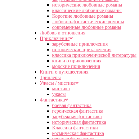
исторические любовные романы
классические любовные романы
Короткие любовные романы
любовно-фантастические романы
современные любовные романы
Любовь и отношения
Приключения
зарубежные приключения
исторические приключения
классика приключенческой литературы
книги о приключениях
морские приключения
Книги о путешествиях
Триллеры
Ужасы / мистика
мистика
ужасы
Фантастика
боевая фантастика
героическая фантастика
зарубежная фантастика
историческая фантастика
Классика фантастики
космическая фантастика
научная фантастика