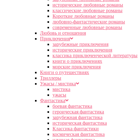
исторические любовные романы
классические любовные романы
Короткие любовные романы
любовно-фантастические романы
современные любовные романы
Любовь и отношения
Приключения
зарубежные приключения
исторические приключения
классика приключенческой литературы
книги о приключениях
морские приключения
Книги о путешествиях
Триллеры
Ужасы / мистика
мистика
ужасы
Фантастика
боевая фантастика
героическая фантастика
зарубежная фантастика
историческая фантастика
Классика фантастики
космическая фантастика
научная фантастика