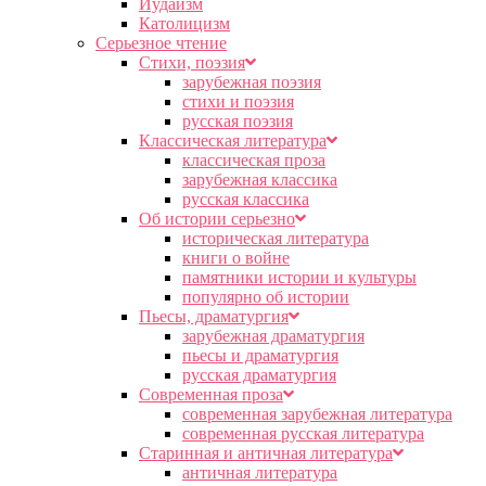
Иудаизм
Католицизм
Серьезное чтение
Cтихи, поэзия
зарубежная поэзия
стихи и поэзия
русская поэзия
Классическая литература
классическая проза
зарубежная классика
русская классика
Об истории серьезно
историческая литература
книги о войне
памятники истории и культуры
популярно об истории
Пьесы, драматургия
зарубежная драматургия
пьесы и драматургия
русская драматургия
Современная проза
современная зарубежная литература
современная русская литература
Старинная и античная литература
античная литература