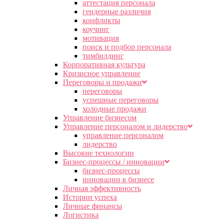
аттестация персонала
гендерные различия
конфликты
коучинг
мотивация
поиск и подбор персонала
тимбилдинг
Корпоративная культура
Кризисное управление
Переговоры и продажи
переговоры
успешные переговоры
холодные продажи
Управление бизнесом
Управление персоналом и лидерство
управление персоналом
лидерство
Высокие технологии
Бизнес-процессы / инновации
бизнес-процессы
инновации в бизнесе
Личная эффективность
Истории успеха
Личные финансы
Логистика