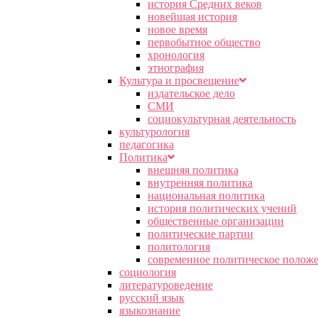
история Средних веков
новейшая история
новое время
первобытное общество
хронология
этнография
Культура и просвещение
издательское дело
СМИ
социокультурная деятельность
культурология
педагогика
Политика
внешняя политика
внутренняя политика
национальная политика
история политических учений
общественные организации
политические партии
политология
современное политическое полож
социология
литературоведение
русский язык
языкознание