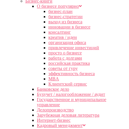
Бизнес-книги
О бизнесе популярно
бизнес-план
бизнес-стратегии
выход из бизнеса
инновации в бизнесе
консалтинг
креатив / идеи
организация офиса
привлечение инвестиций
просто о бизнесе
работа с долгами
российская практика
советы от гуру
эффективность бизнеса
MBA
Клиентский сервис
Банковское дело
Бухучет / налогообложение / аудит
Государственное и муниципальное
управление
Делопроизводство
Зарубежная деловая литература
Интернет-бизнес
Кадровый менеджмент