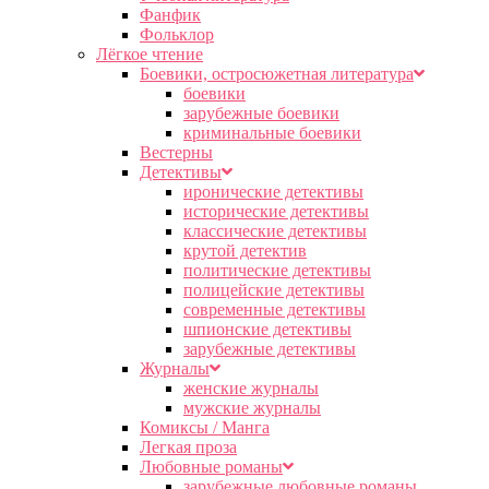
Фанфик
Фольклор
Лёгкое чтение
Боевики, остросюжетная литература
боевики
зарубежные боевики
криминальные боевики
Вестерны
Детективы
иронические детективы
исторические детективы
классические детективы
крутой детектив
политические детективы
полицейские детективы
современные детективы
шпионские детективы
зарубежные детективы
Журналы
женские журналы
мужские журналы
Комиксы / Манга
Легкая проза
Любовные романы
зарубежные любовные романы