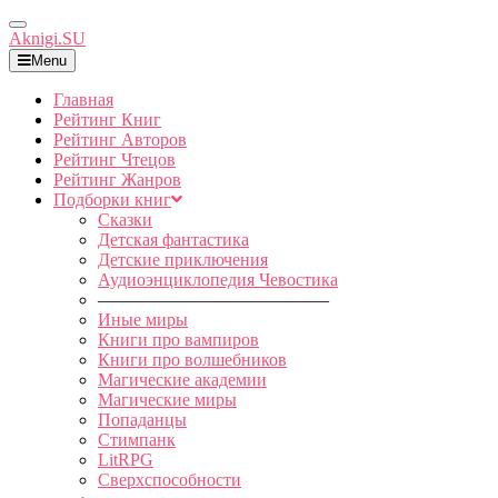
Toggle
Aknigi.SU
Navigation
Menu
Главная
Рейтинг Книг
Рейтинг Авторов
Рейтинг Чтецов
Рейтинг Жанров
Подборки книг
Сказки
Детская фантастика
Детские приключения
Аудиоэнциклопедия Чевостика
—————————————
Иные миры
Книги про вампиров
Книги про волшебников
Магические академии
Магические миры
Попаданцы
Стимпанк
LitRPG
Сверхспособности