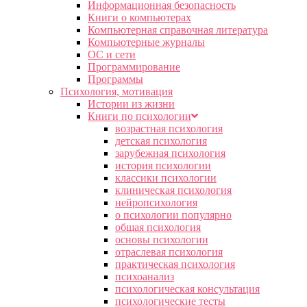
Информационная безопасность
Книги о компьютерах
Компьютерная справочная литература
Компьютерные журналы
ОС и сети
Программирование
Программы
Психология, мотивация
Истории из жизни
Книги по психологии
возрастная психология
детская психология
зарубежная психология
история психологии
классики психологии
клиническая психология
нейропсихология
о психологии популярно
общая психология
основы психологии
отраслевая психология
практическая психология
психоанализ
психологическая консультация
психологические тесты