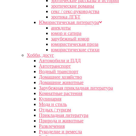
эротические рассказы и истории
эротические романы
секс / секс-руководства
эротика ЛГБТ
Юмористическая литература
анекдоты
юмор и сатира
зарубежный юмор
юмористическая проза
юмористические стихи
Хобби, досуг
Автомобили и ПДД
Автотранспорт
Водный транспорт
Домашнее хозяйство
Домашние животные
Зарубежная прикладная литература
Комнатные растения
Кулинария
Мода и стиль
Отдых / туризм
Прикладная литература
Природа и животные
Развлечения
Рукоделие и ремесла