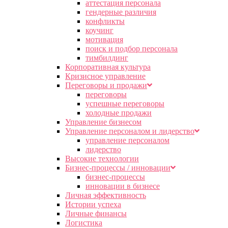
аттестация персонала
гендерные различия
конфликты
коучинг
мотивация
поиск и подбор персонала
тимбилдинг
Корпоративная культура
Кризисное управление
Переговоры и продажи
переговоры
успешные переговоры
холодные продажи
Управление бизнесом
Управление персоналом и лидерство
управление персоналом
лидерство
Высокие технологии
Бизнес-процессы / инновации
бизнес-процессы
инновации в бизнесе
Личная эффективность
Истории успеха
Личные финансы
Логистика