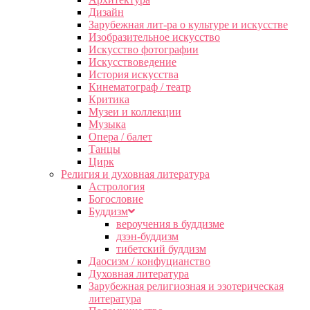
Дизайн
Зарубежная лит-ра о культуре и искусстве
Изобразительное искусство
Искусство фотографии
Искусствоведение
История искусства
Кинематограф / театр
Критика
Музеи и коллекции
Музыка
Опера / балет
Танцы
Цирк
Религия и духовная литература
Астрология
Богословие
Буддизм
вероучения в буддизме
дзэн-буддизм
тибетский буддизм
Даосизм / конфуцианство
Духовная литература
Зарубежная религиозная и эзотерическая
литература