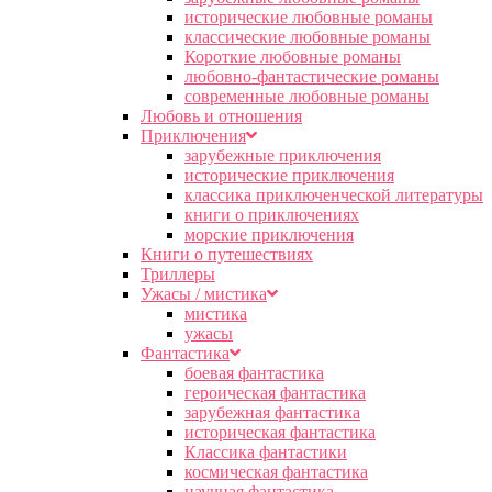
исторические любовные романы
классические любовные романы
Короткие любовные романы
любовно-фантастические романы
современные любовные романы
Любовь и отношения
Приключения
зарубежные приключения
исторические приключения
классика приключенческой литературы
книги о приключениях
морские приключения
Книги о путешествиях
Триллеры
Ужасы / мистика
мистика
ужасы
Фантастика
боевая фантастика
героическая фантастика
зарубежная фантастика
историческая фантастика
Классика фантастики
космическая фантастика
научная фантастика