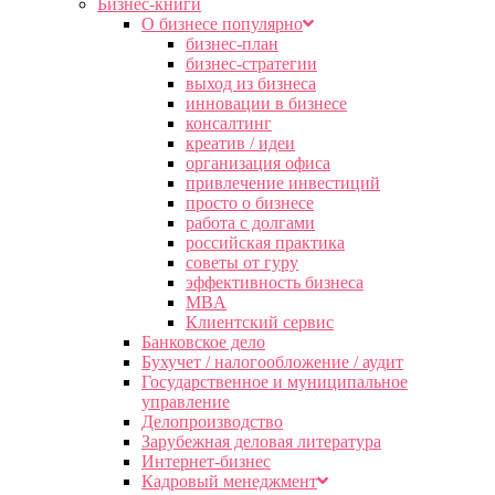
Бизнес-книги
О бизнесе популярно
бизнес-план
бизнес-стратегии
выход из бизнеса
инновации в бизнесе
консалтинг
креатив / идеи
организация офиса
привлечение инвестиций
просто о бизнесе
работа с долгами
российская практика
советы от гуру
эффективность бизнеса
MBA
Клиентский сервис
Банковское дело
Бухучет / налогообложение / аудит
Государственное и муниципальное
управление
Делопроизводство
Зарубежная деловая литература
Интернет-бизнес
Кадровый менеджмент