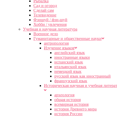
Рыбалка
Сад и огород
Сделай сам
Телевидение
Фэншуй / фэн-шуй
Хобби / увлечения
Учебная и научная литература
Военное дело
Гуманитарные и общественные науки
антропология
Изучение языков
английский язык
иностранные языки
испанский язык
итальянский язык
немецкий язык
русский язык как иностранный
французский язык
Историческая научная и учебная литера
археология
общая история
всемирная история
история Древнего мира
история России