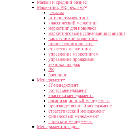
Малый и средний бизнес
Маркетинг, PR, реклама
реклама
интернет-маркетинг
классический маркетинг
маркетинг для новичков
маркетинговые исследования и анализ
партизанский маркетинг
привлечение клиентов
стратегия маркетинга
управление маркетингом
управление продажами
техника продаж
PR
брендинг
Менеджмент
IT-менеджмент
project-менеджмент
классика менеджмента
организационный менеджмент
производственный менеджмент
стратегический менеджмент
финансовый менеджмент
японский менеджмент
Менеджмент и кадры