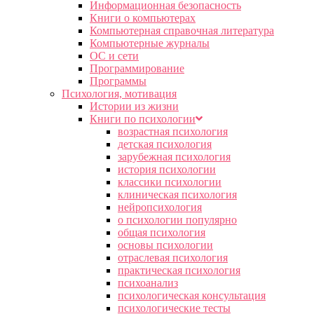
Информационная безопасность
Книги о компьютерах
Компьютерная справочная литература
Компьютерные журналы
ОС и сети
Программирование
Программы
Психология, мотивация
Истории из жизни
Книги по психологии
возрастная психология
детская психология
зарубежная психология
история психологии
классики психологии
клиническая психология
нейропсихология
о психологии популярно
общая психология
основы психологии
отраслевая психология
практическая психология
психоанализ
психологическая консультация
психологические тесты