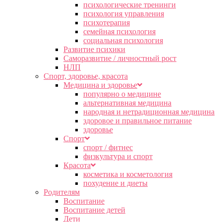
психологические тренинги
психология управления
психотерапия
семейная психология
социальная психология
Развитие психики
Саморазвитие / личностный рост
НЛП
Спорт, здоровье, красота
Медицина и здоровье
популярно о медицине
альтернативная медицина
народная и нетрадиционная медицина
здоровое и правильное питание
здоровье
Спорт
спорт / фитнес
физкультура и спорт
Красота
косметика и косметология
похудение и диеты
Родителям
Воспитание
Воспитание детей
Дети