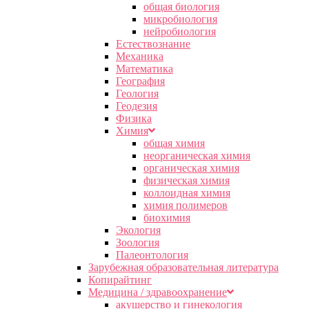
общая биология
микробиология
нейробиология
Естествознание
Механика
Математика
География
Геология
Геодезия
Физика
Химия
общая химия
неорганическая химия
органическая химия
физическая химия
коллоидная химия
химия полимеров
биохимия
Экология
Зоология
Палеонтология
Зарубежная образовательная литература
Копирайтинг
Медицина / здравоохранение
акушерство и гинекология