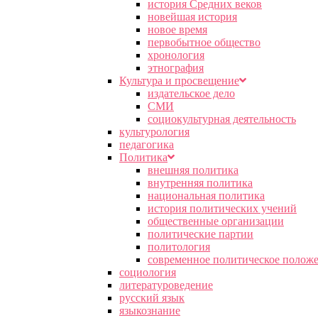
история Средних веков
новейшая история
новое время
первобытное общество
хронология
этнография
Культура и просвещение
издательское дело
СМИ
социокультурная деятельность
культурология
педагогика
Политика
внешняя политика
внутренняя политика
национальная политика
история политических учений
общественные организации
политические партии
политология
современное политическое полож
социология
литературоведение
русский язык
языкознание