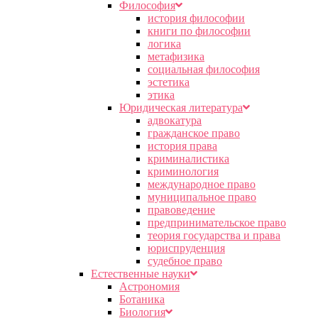
Философия
история философии
книги по философии
логика
метафизика
социальная философия
эстетика
этика
Юридическая литература
адвокатура
гражданское право
история права
криминалистика
криминология
международное право
муниципальное право
правоведение
предпринимательское право
теория государства и права
юриспруденция
судебное право
Естественные науки
Астрономия
Ботаника
Биология