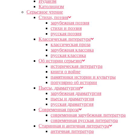
Иудаизм
Католицизм
Серьезное чтение
Cтихи, поэзия
зарубежная поэзия
стихи и поэзия
русская поэзия
Классическая литература
классическая проза
зарубежная классика
русская классика
Об истории серьезно
историческая литература
книги о войне
памятники истории и культуры
популярно об истории
Пьесы, драматургия
зарубежная драматургия
пьесы и драматургия
русская драматургия
Современная проза
современная зарубежная литература
современная русская литература
Старинная и античная литература
античная литература