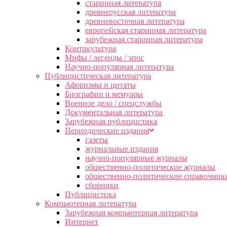
старинная литература
древнерусская литература
древневосточная литература
европейская старинная литература
зарубежная старинная литература
Контркультура
Мифы / легенды / эпос
Научно-популярная литература
Публицистическая литература
Афоризмы и цитаты
Биографии и мемуары
Военное дело / спецслужбы
Документальная литература
Зарубежная публицистика
Периодические издания
газеты
журнальные издания
научно-популярные журналы
общественно-политические журналы
общественно-политические справочник
сборники
Публицистика
Компьютерная литература
Зарубежная компьютерная литература
Интернет