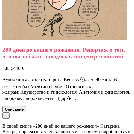
280 дней до вашего рождения. Репортаж о том,
что вы забыли, находясь в эпицентре событий
4.826446
★
Аудиокнига автора Катарина Вестре. 🕙: 2 ч. 49 мин. 59
сек.. Чтец(ы) Алевтина Пугач. Относится к
жанрам: Акушерство и гинекология, Анатомия и физиология,
Здоровье, Здоровье детей, Здор� ...
Описание
×
В своей книге «280 дней до вашего рождения» Катарина
Вестре, норвежская ученая-биохимик, со всем подробностями