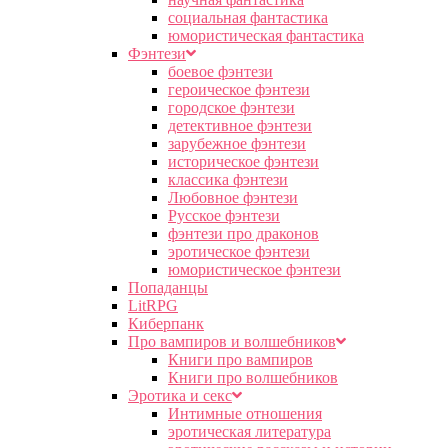
социальная фантастика
юмористическая фантастика
Фэнтези
боевое фэнтези
героическое фэнтези
городское фэнтези
детективное фэнтези
зарубежное фэнтези
историческое фэнтези
классика фэнтези
Любовное фэнтези
Русское фэнтези
фэнтези про драконов
эротическое фэнтези
юмористическое фэнтези
Попаданцы
LitRPG
Киберпанк
Про вампиров и волшебников
Книги про вампиров
Книги про волшебников
Эротика и секс
Интимные отношения
эротическая литература