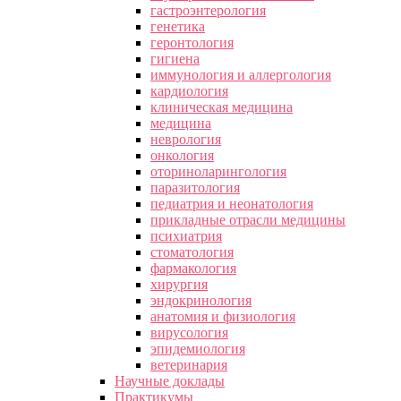
гастроэнтерология
генетика
геронтология
гигиена
иммунология и аллергология
кардиология
клиническая медицина
медицина
неврология
онкология
оториноларингология
паразитология
педиатрия и неонатология
прикладные отрасли медицины
психиатрия
стоматология
фармакология
хирургия
эндокринология
анатомия и физиология
вирусология
эпидемиология
ветеринария
Научные доклады
Практикумы