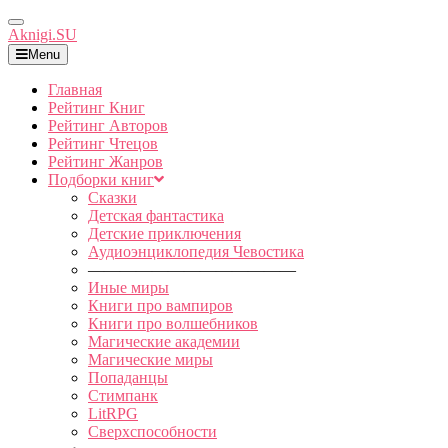
Toggle
Aknigi.SU
Navigation
Menu
Главная
Рейтинг Книг
Рейтинг Авторов
Рейтинг Чтецов
Рейтинг Жанров
Подборки книг
Сказки
Детская фантастика
Детские приключения
Аудиоэнциклопедия Чевостика
—————————————
Иные миры
Книги про вампиров
Книги про волшебников
Магические академии
Магические миры
Попаданцы
Стимпанк
LitRPG
Сверхспособности