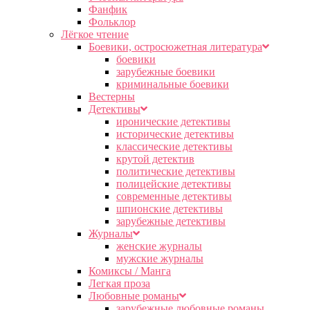
Фанфик
Фольклор
Лёгкое чтение
Боевики, остросюжетная литература
боевики
зарубежные боевики
криминальные боевики
Вестерны
Детективы
иронические детективы
исторические детективы
классические детективы
крутой детектив
политические детективы
полицейские детективы
современные детективы
шпионские детективы
зарубежные детективы
Журналы
женские журналы
мужские журналы
Комиксы / Манга
Легкая проза
Любовные романы
зарубежные любовные романы