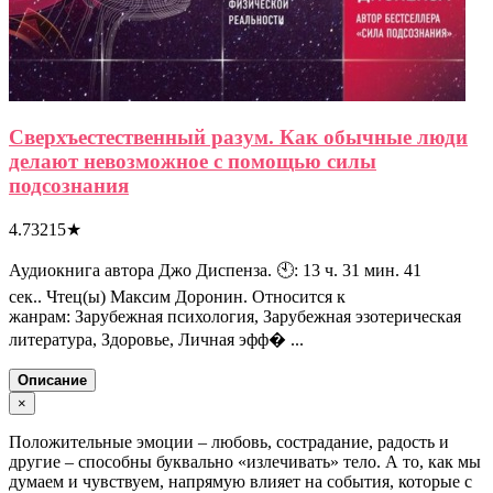
Сверхъестественный разум. Как обычные люди
делают невозможное с помощью силы
подсознания
4.73215
★
Аудиокнига автора Джо Диспенза. 🕙: 13 ч. 31 мин. 41
сек.. Чтец(ы) Максим Доронин. Относится к
жанрам: Зарубежная психология, Зарубежная эзотерическая
литература, Здоровье, Личная эфф� ...
Описание
×
Положительные эмоции – любовь, сострадание, радость и
другие – способны буквально «излечивать» тело. А то, как мы
думаем и чувствуем, напрямую влияет на события, которые с