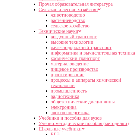
Прочая образовательная литература
Сельское и лесное хозяйство
животноводство
растениеводство
сельское хозяйство
Технические науки
воздушный транспорт
высокие технологии
железнодорожный транспорт
информатика и вычислительная техника
космический транспорт
материаловедение
пищевое производство
проектирование
процессы и аппараты химической
технологии
промышленность
радиотехника
общетехнические дисциплины
электроника
электроэнергетика
Учебники и пособия для вузов
Учебно-методические пособия (методички)
Школьные учебники
ЕГЭ