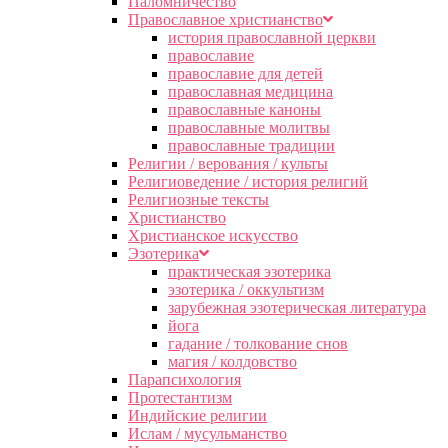
Паломничество
Православное христианство
история православной церкви
православие
православие для детей
православная медицина
православные каноны
православные молитвы
православные традиции
Религии / верования / культы
Религиоведение / история религий
Религиозные тексты
Христианство
Христианское искусство
Эзотерика
практическая эзотерика
эзотерика / оккультизм
зарубежная эзотерическая литература
йога
гадание / толкование снов
магия / колдовство
Парапсихология
Протестантизм
Индийские религии
Ислам / мусульманство