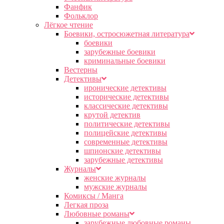
Фанфик
Фольклор
Лёгкое чтение
Боевики, остросюжетная литература
боевики
зарубежные боевики
криминальные боевики
Вестерны
Детективы
иронические детективы
исторические детективы
классические детективы
крутой детектив
политические детективы
полицейские детективы
современные детективы
шпионские детективы
зарубежные детективы
Журналы
женские журналы
мужские журналы
Комиксы / Манга
Легкая проза
Любовные романы
зарубежные любовные романы