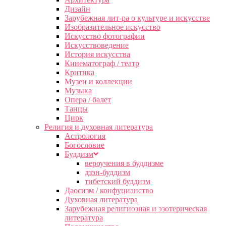
Дизайн
Зарубежная лит-ра о культуре и искусстве
Изобразительное искусство
Искусство фотографии
Искусствоведение
История искусства
Кинематограф / театр
Критика
Музеи и коллекции
Музыка
Опера / балет
Танцы
Цирк
Религия и духовная литература
Астрология
Богословие
Буддизм
вероучения в буддизме
дзэн-буддизм
тибетский буддизм
Даосизм / конфуцианство
Духовная литература
Зарубежная религиозная и эзотерическая
литература