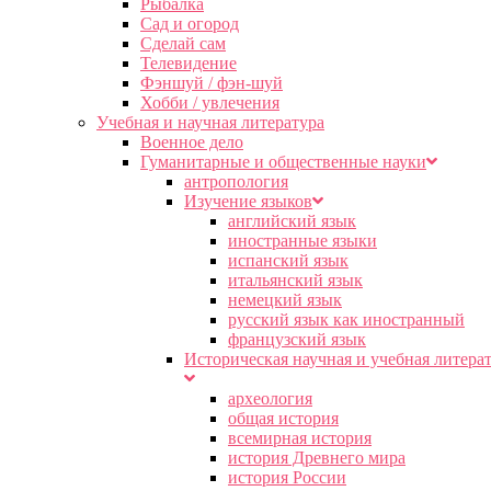
Рыбалка
Сад и огород
Сделай сам
Телевидение
Фэншуй / фэн-шуй
Хобби / увлечения
Учебная и научная литература
Военное дело
Гуманитарные и общественные науки
антропология
Изучение языков
английский язык
иностранные языки
испанский язык
итальянский язык
немецкий язык
русский язык как иностранный
французский язык
Историческая научная и учебная литера
археология
общая история
всемирная история
история Древнего мира
история России