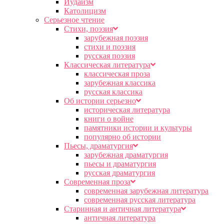
Иудаизм
Католицизм
Серьезное чтение
Cтихи, поэзия
зарубежная поэзия
стихи и поэзия
русская поэзия
Классическая литература
классическая проза
зарубежная классика
русская классика
Об истории серьезно
историческая литература
книги о войне
памятники истории и культуры
популярно об истории
Пьесы, драматургия
зарубежная драматургия
пьесы и драматургия
русская драматургия
Современная проза
современная зарубежная литература
современная русская литература
Старинная и античная литература
античная литература