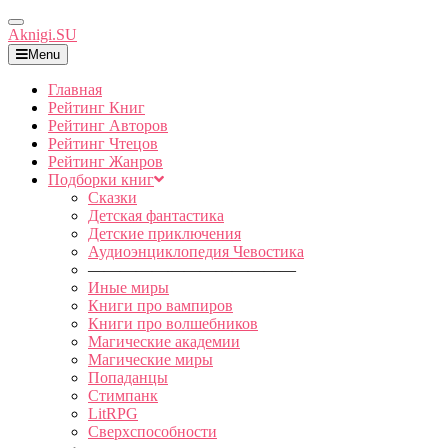
Toggle
Aknigi.SU
Navigation
Menu
Главная
Рейтинг Книг
Рейтинг Авторов
Рейтинг Чтецов
Рейтинг Жанров
Подборки книг
Сказки
Детская фантастика
Детские приключения
Аудиоэнциклопедия Чевостика
—————————————
Иные миры
Книги про вампиров
Книги про волшебников
Магические академии
Магические миры
Попаданцы
Стимпанк
LitRPG
Сверхспособности