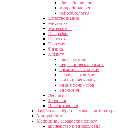
общая биология
микробиология
нейробиология
Естествознание
Механика
Математика
География
Геология
Геодезия
Физика
Химия
общая химия
неорганическая химия
органическая химия
физическая химия
коллоидная химия
химия полимеров
биохимия
Экология
Зоология
Палеонтология
Зарубежная образовательная литература
Копирайтинг
Медицина / здравоохранение
акушерство и гинекология