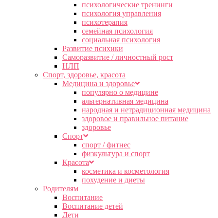
психологические тренинги
психология управления
психотерапия
семейная психология
социальная психология
Развитие психики
Саморазвитие / личностный рост
НЛП
Спорт, здоровье, красота
Медицина и здоровье
популярно о медицине
альтернативная медицина
народная и нетрадиционная медицина
здоровое и правильное питание
здоровье
Спорт
спорт / фитнес
физкультура и спорт
Красота
косметика и косметология
похудение и диеты
Родителям
Воспитание
Воспитание детей
Дети