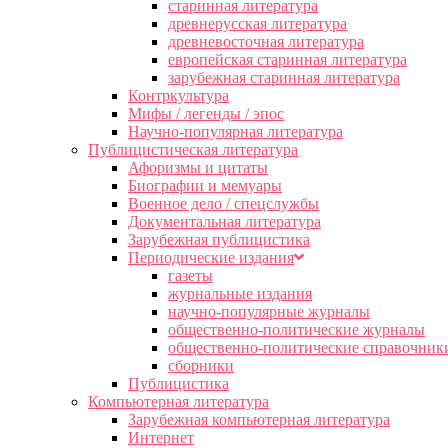
старинная литература
древнерусская литература
древневосточная литература
европейская старинная литература
зарубежная старинная литература
Контркультура
Мифы / легенды / эпос
Научно-популярная литература
Публицистическая литература
Афоризмы и цитаты
Биографии и мемуары
Военное дело / спецслужбы
Документальная литература
Зарубежная публицистика
Периодические издания
газеты
журнальные издания
научно-популярные журналы
общественно-политические журналы
общественно-политические справочник
сборники
Публицистика
Компьютерная литература
Зарубежная компьютерная литература
Интернет