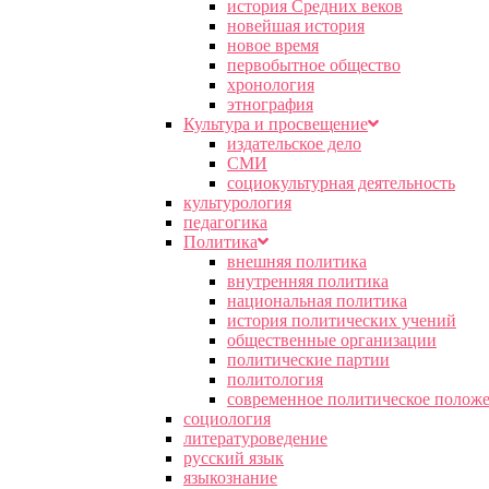
история Средних веков
новейшая история
новое время
первобытное общество
хронология
этнография
Культура и просвещение
издательское дело
СМИ
социокультурная деятельность
культурология
педагогика
Политика
внешняя политика
внутренняя политика
национальная политика
история политических учений
общественные организации
политические партии
политология
современное политическое полож
социология
литературоведение
русский язык
языкознание