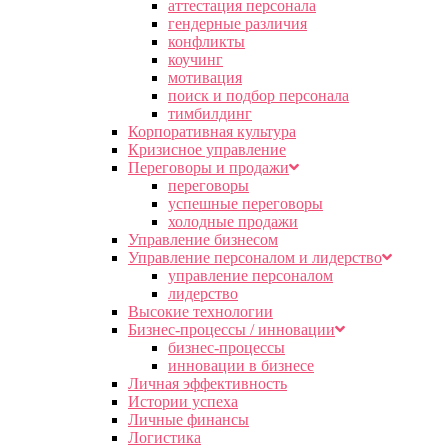
аттестация персонала
гендерные различия
конфликты
коучинг
мотивация
поиск и подбор персонала
тимбилдинг
Корпоративная культура
Кризисное управление
Переговоры и продажи
переговоры
успешные переговоры
холодные продажи
Управление бизнесом
Управление персоналом и лидерство
управление персоналом
лидерство
Высокие технологии
Бизнес-процессы / инновации
бизнес-процессы
инновации в бизнесе
Личная эффективность
Истории успеха
Личные финансы
Логистика