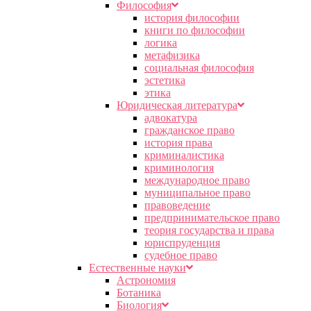
Философия
история философии
книги по философии
логика
метафизика
социальная философия
эстетика
этика
Юридическая литература
адвокатура
гражданское право
история права
криминалистика
криминология
международное право
муниципальное право
правоведение
предпринимательское право
теория государства и права
юриспруденция
судебное право
Естественные науки
Астрономия
Ботаника
Биология