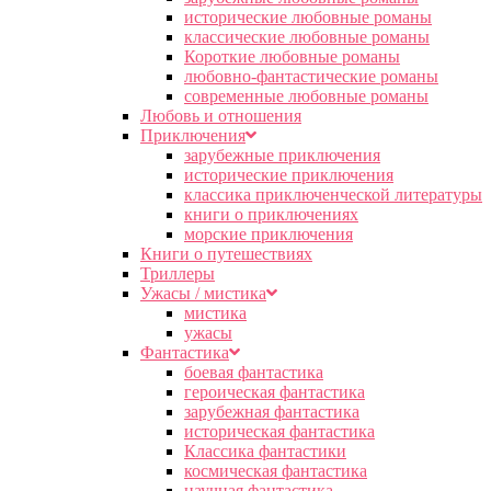
исторические любовные романы
классические любовные романы
Короткие любовные романы
любовно-фантастические романы
современные любовные романы
Любовь и отношения
Приключения
зарубежные приключения
исторические приключения
классика приключенческой литературы
книги о приключениях
морские приключения
Книги о путешествиях
Триллеры
Ужасы / мистика
мистика
ужасы
Фантастика
боевая фантастика
героическая фантастика
зарубежная фантастика
историческая фантастика
Классика фантастики
космическая фантастика
научная фантастика