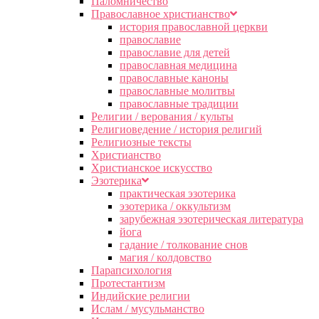
Паломничество
Православное христианство
история православной церкви
православие
православие для детей
православная медицина
православные каноны
православные молитвы
православные традиции
Религии / верования / культы
Религиоведение / история религий
Религиозные тексты
Христианство
Христианское искусство
Эзотерика
практическая эзотерика
эзотерика / оккультизм
зарубежная эзотерическая литература
йога
гадание / толкование снов
магия / колдовство
Парапсихология
Протестантизм
Индийские религии
Ислам / мусульманство