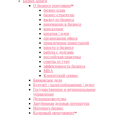
Бизнес-книги
О бизнесе популярно
бизнес-план
бизнес-стратегии
выход из бизнеса
инновации в бизнесе
консалтинг
креатив / идеи
организация офиса
привлечение инвестиций
просто о бизнесе
работа с долгами
российская практика
советы от гуру
эффективность бизнеса
MBA
Клиентский сервис
Банковское дело
Бухучет / налогообложение / аудит
Государственное и муниципальное
управление
Делопроизводство
Зарубежная деловая литература
Интернет-бизнес
Кадровый менеджмент