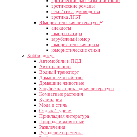
эротические рассказы и истории
эротические романы
секс / секс-руководства
эротика ЛГБТ
Юмористическая литература
анекдоты
юмор и сатира
зарубежный юмор
юмористическая проза
юмористические стихи
Хобби, досуг
Автомобили и ПДД
Автотранспорт
Водный транспорт
Домашнее хозяйство
Домашние животные
Зарубежная прикладная литература
Комнатные растения
Кулинария
Мода и стиль
Отдых / туризм
Прикладная литература
Природа и животные
Развлечения
Рукоделие и ремесла