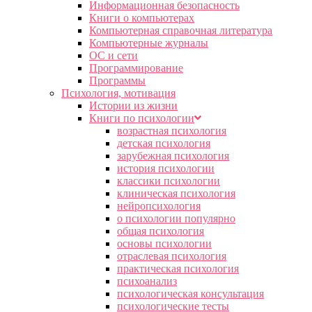
Информационная безопасность
Книги о компьютерах
Компьютерная справочная литература
Компьютерные журналы
ОС и сети
Программирование
Программы
Психология, мотивация
Истории из жизни
Книги по психологии
возрастная психология
детская психология
зарубежная психология
история психологии
классики психологии
клиническая психология
нейропсихология
о психологии популярно
общая психология
основы психологии
отраслевая психология
практическая психология
психоанализ
психологическая консультация
психологические тесты