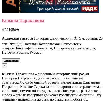
Княжна Тараканова
4.881958
★
Аудиокнига автора Григорий Данилевский. 🕙: 5 ч. 53 мин. 20
сек.. Чтец(ы) Наталья Потопальская. Относится к
жанрам: Биографии и мемуары, Историческая литература,
История России, Русск ...
Описание
×
Княжна Тараканова – любовный исторический роман
Григория Петровича Данилевского, посвященный
трагической судьбе мнимой дочери императрицы Елизаветы
Петровны. Княжне Таракановой подарили свое сердце гетман
Огинский, немецкий государь князь Лимбург и граф Алексей
Орлов – самый коварный донжуан Российской Империи. Эту
женщину принесли в жертву, но страсть и любовь б...