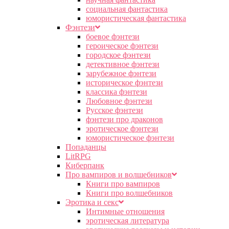
социальная фантастика
юмористическая фантастика
Фэнтези
боевое фэнтези
героическое фэнтези
городское фэнтези
детективное фэнтези
зарубежное фэнтези
историческое фэнтези
классика фэнтези
Любовное фэнтези
Русское фэнтези
фэнтези про драконов
эротическое фэнтези
юмористическое фэнтези
Попаданцы
LitRPG
Киберпанк
Про вампиров и волшебников
Книги про вампиров
Книги про волшебников
Эротика и секс
Интимные отношения
эротическая литература