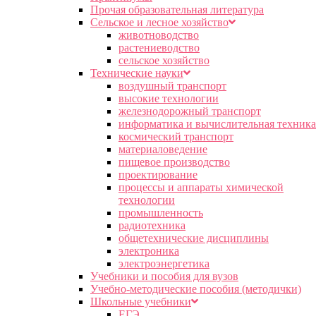
Прочая образовательная литература
Сельское и лесное хозяйство
животноводство
растениеводство
сельское хозяйство
Технические науки
воздушный транспорт
высокие технологии
железнодорожный транспорт
информатика и вычислительная техника
космический транспорт
материаловедение
пищевое производство
проектирование
процессы и аппараты химической
технологии
промышленность
радиотехника
общетехнические дисциплины
электроника
электроэнергетика
Учебники и пособия для вузов
Учебно-методические пособия (методички)
Школьные учебники
ЕГЭ