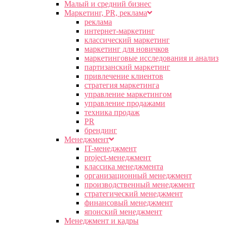
Малый и средний бизнес
Маркетинг, PR, реклама
реклама
интернет-маркетинг
классический маркетинг
маркетинг для новичков
маркетинговые исследования и анализ
партизанский маркетинг
привлечение клиентов
стратегия маркетинга
управление маркетингом
управление продажами
техника продаж
PR
брендинг
Менеджмент
IT-менеджмент
project-менеджмент
классика менеджмента
организационный менеджмент
производственный менеджмент
стратегический менеджмент
финансовый менеджмент
японский менеджмент
Менеджмент и кадры