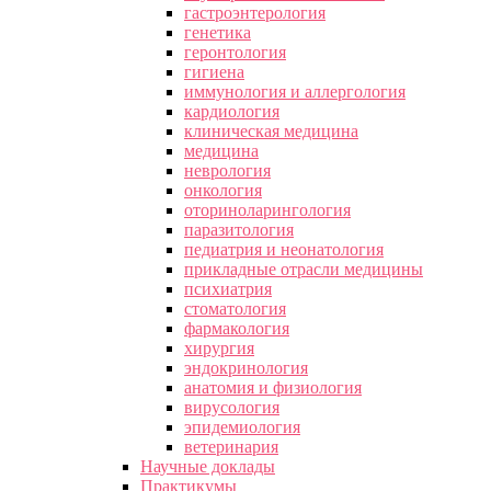
гастроэнтерология
генетика
геронтология
гигиена
иммунология и аллергология
кардиология
клиническая медицина
медицина
неврология
онкология
оториноларингология
паразитология
педиатрия и неонатология
прикладные отрасли медицины
психиатрия
стоматология
фармакология
хирургия
эндокринология
анатомия и физиология
вирусология
эпидемиология
ветеринария
Научные доклады
Практикумы