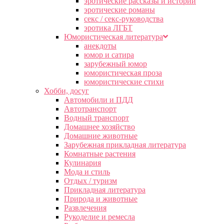
эротические рассказы и истории
эротические романы
секс / секс-руководства
эротика ЛГБТ
Юмористическая литература
анекдоты
юмор и сатира
зарубежный юмор
юмористическая проза
юмористические стихи
Хобби, досуг
Автомобили и ПДД
Автотранспорт
Водный транспорт
Домашнее хозяйство
Домашние животные
Зарубежная прикладная литература
Комнатные растения
Кулинария
Мода и стиль
Отдых / туризм
Прикладная литература
Природа и животные
Развлечения
Рукоделие и ремесла