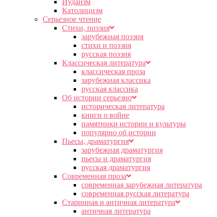
Иудаизм
Католицизм
Серьезное чтение
Cтихи, поэзия
зарубежная поэзия
стихи и поэзия
русская поэзия
Классическая литература
классическая проза
зарубежная классика
русская классика
Об истории серьезно
историческая литература
книги о войне
памятники истории и культуры
популярно об истории
Пьесы, драматургия
зарубежная драматургия
пьесы и драматургия
русская драматургия
Современная проза
современная зарубежная литература
современная русская литература
Старинная и античная литература
античная литература