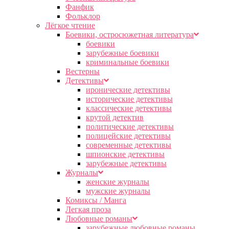
Фанфик
Фольклор
Лёгкое чтение
Боевики, остросюжетная литература
боевики
зарубежные боевики
криминальные боевики
Вестерны
Детективы
иронические детективы
исторические детективы
классические детективы
крутой детектив
политические детективы
полицейские детективы
современные детективы
шпионские детективы
зарубежные детективы
Журналы
женские журналы
мужские журналы
Комиксы / Манга
Легкая проза
Любовные романы
зарубежные любовные романы