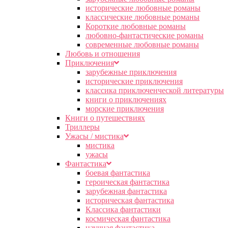
исторические любовные романы
классические любовные романы
Короткие любовные романы
любовно-фантастические романы
современные любовные романы
Любовь и отношения
Приключения
зарубежные приключения
исторические приключения
классика приключенческой литературы
книги о приключениях
морские приключения
Книги о путешествиях
Триллеры
Ужасы / мистика
мистика
ужасы
Фантастика
боевая фантастика
героическая фантастика
зарубежная фантастика
историческая фантастика
Классика фантастики
космическая фантастика
научная фантастика