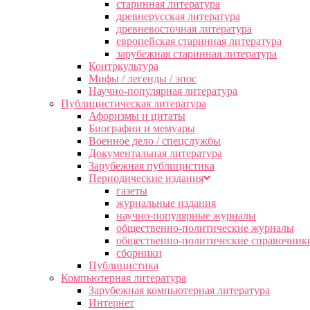
старинная литература
древнерусская литература
древневосточная литература
европейская старинная литература
зарубежная старинная литература
Контркультура
Мифы / легенды / эпос
Научно-популярная литература
Публицистическая литература
Афоризмы и цитаты
Биографии и мемуары
Военное дело / спецслужбы
Документальная литература
Зарубежная публицистика
Периодические издания
газеты
журнальные издания
научно-популярные журналы
общественно-политические журналы
общественно-политические справочник
сборники
Публицистика
Компьютерная литература
Зарубежная компьютерная литература
Интернет