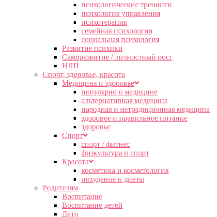
психологические тренинги
психология управления
психотерапия
семейная психология
социальная психология
Развитие психики
Саморазвитие / личностный рост
НЛП
Спорт, здоровье, красота
Медицина и здоровье
популярно о медицине
альтернативная медицина
народная и нетрадиционная медицина
здоровое и правильное питание
здоровье
Спорт
спорт / фитнес
физкультура и спорт
Красота
косметика и косметология
похудение и диеты
Родителям
Воспитание
Воспитание детей
Дети