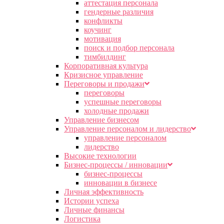
аттестация персонала
гендерные различия
конфликты
коучинг
мотивация
поиск и подбор персонала
тимбилдинг
Корпоративная культура
Кризисное управление
Переговоры и продажи
переговоры
успешные переговоры
холодные продажи
Управление бизнесом
Управление персоналом и лидерство
управление персоналом
лидерство
Высокие технологии
Бизнес-процессы / инновации
бизнес-процессы
инновации в бизнесе
Личная эффективность
Истории успеха
Личные финансы
Логистика