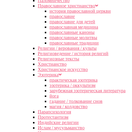
Паломничество
Православное христианство
история православной церкви
православие
православие для детей
православная медицина
православные каноны
православные молитвы
православные традиции
Религии / верования / культы
Религиоведение / история религий
Религиозные тексты
Христианство
Христианское искусство
Эзотерика
практическая эзотерика
эзотерика / оккультизм
зарубежная эзотерическая литература
йога
гадание / толкование снов
магия / колдовство
Парапсихология
Протестантизм
Индийские религии
Ислам / мусульманство