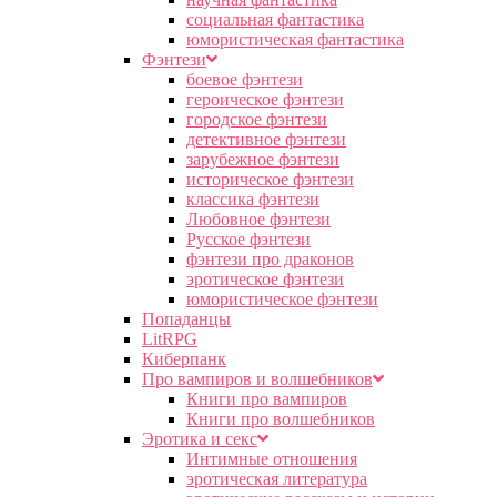
социальная фантастика
юмористическая фантастика
Фэнтези
боевое фэнтези
героическое фэнтези
городское фэнтези
детективное фэнтези
зарубежное фэнтези
историческое фэнтези
классика фэнтези
Любовное фэнтези
Русское фэнтези
фэнтези про драконов
эротическое фэнтези
юмористическое фэнтези
Попаданцы
LitRPG
Киберпанк
Про вампиров и волшебников
Книги про вампиров
Книги про волшебников
Эротика и секс
Интимные отношения
эротическая литература