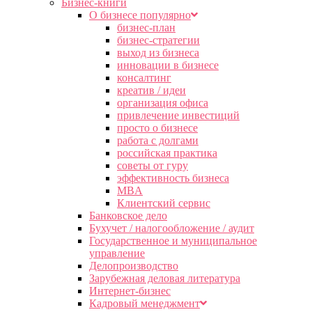
Бизнес-книги
О бизнесе популярно
бизнес-план
бизнес-стратегии
выход из бизнеса
инновации в бизнесе
консалтинг
креатив / идеи
организация офиса
привлечение инвестиций
просто о бизнесе
работа с долгами
российская практика
советы от гуру
эффективность бизнеса
MBA
Клиентский сервис
Банковское дело
Бухучет / налогообложение / аудит
Государственное и муниципальное
управление
Делопроизводство
Зарубежная деловая литература
Интернет-бизнес
Кадровый менеджмент