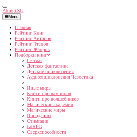
Toggle
Aknigi.SU
Navigation
Menu
Главная
Рейтинг Книг
Рейтинг Авторов
Рейтинг Чтецов
Рейтинг Жанров
Подборки книг
Сказки
Детская фантастика
Детские приключения
Аудиоэнциклопедия Чевостика
—————————————
Иные миры
Книги про вампиров
Книги про волшебников
Магические академии
Магические миры
Попаданцы
Стимпанк
LitRPG
Сверхспособности