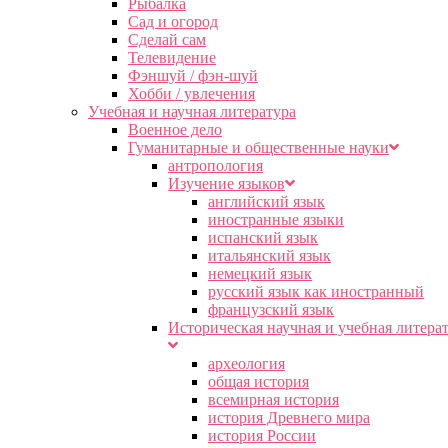
Рыбалка
Сад и огород
Сделай сам
Телевидение
Фэншуй / фэн-шуй
Хобби / увлечения
Учебная и научная литература
Военное дело
Гуманитарные и общественные науки
антропология
Изучение языков
английский язык
иностранные языки
испанский язык
итальянский язык
немецкий язык
русский язык как иностранный
французский язык
Историческая научная и учебная литера
археология
общая история
всемирная история
история Древнего мира
история России