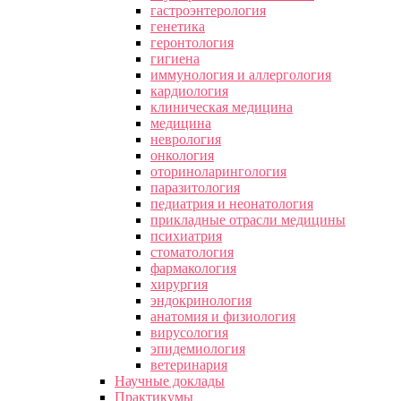
гастроэнтерология
генетика
геронтология
гигиена
иммунология и аллергология
кардиология
клиническая медицина
медицина
неврология
онкология
оториноларингология
паразитология
педиатрия и неонатология
прикладные отрасли медицины
психиатрия
стоматология
фармакология
хирургия
эндокринология
анатомия и физиология
вирусология
эпидемиология
ветеринария
Научные доклады
Практикумы