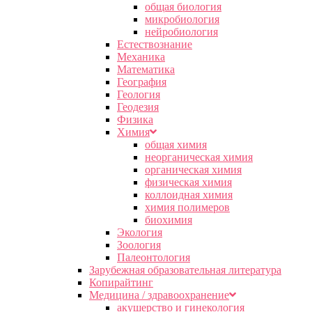
общая биология
микробиология
нейробиология
Естествознание
Механика
Математика
География
Геология
Геодезия
Физика
Химия
общая химия
неорганическая химия
органическая химия
физическая химия
коллоидная химия
химия полимеров
биохимия
Экология
Зоология
Палеонтология
Зарубежная образовательная литература
Копирайтинг
Медицина / здравоохранение
акушерство и гинекология