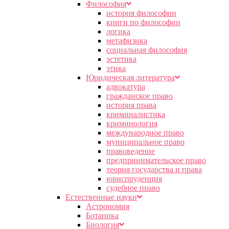
Философия
история философии
книги по философии
логика
метафизика
социальная философия
эстетика
этика
Юридическая литература
адвокатура
гражданское право
история права
криминалистика
криминология
международное право
муниципальное право
правоведение
предпринимательское право
теория государства и права
юриспруденция
судебное право
Естественные науки
Астрономия
Ботаника
Биология