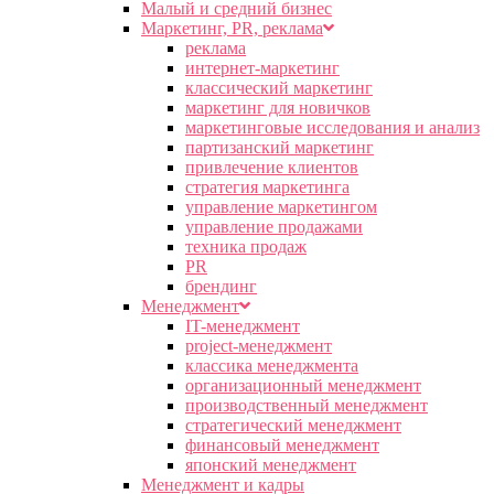
Малый и средний бизнес
Маркетинг, PR, реклама
реклама
интернет-маркетинг
классический маркетинг
маркетинг для новичков
маркетинговые исследования и анализ
партизанский маркетинг
привлечение клиентов
стратегия маркетинга
управление маркетингом
управление продажами
техника продаж
PR
брендинг
Менеджмент
IT-менеджмент
project-менеджмент
классика менеджмента
организационный менеджмент
производственный менеджмент
стратегический менеджмент
финансовый менеджмент
японский менеджмент
Менеджмент и кадры