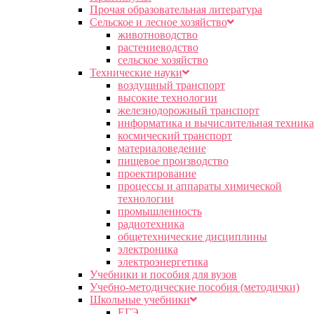
Прочая образовательная литература
Сельское и лесное хозяйство
животноводство
растениеводство
сельское хозяйство
Технические науки
воздушный транспорт
высокие технологии
железнодорожный транспорт
информатика и вычислительная техника
космический транспорт
материаловедение
пищевое производство
проектирование
процессы и аппараты химической
технологии
промышленность
радиотехника
общетехнические дисциплины
электроника
электроэнергетика
Учебники и пособия для вузов
Учебно-методические пособия (методички)
Школьные учебники
ЕГЭ