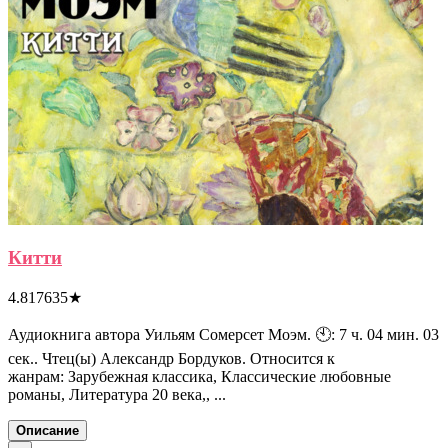
Китти
4.817635
★
Аудиокнига автора Уильям Сомерсет Моэм. 🕙: 7 ч. 04 мин. 03
сек.. Чтец(ы) Александр Бордуков. Относится к
жанрам: Зарубежная классика, Классические любовные
романы, Литература 20 века,, ...
Описание