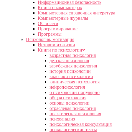
Информационная безопасность
Книги о компьютерах
Компьютерная справочная литература
Компьютерные журналы
ОС и сети
Программирование
Программы
Психология, мотивация
Истории из жизни
Книги по психологии
возрастная психология
детская психология
зарубежная психология
история психологии
классики психологии
клиническая психология
нейропсихология
о психологии популярно
общая психология
основы психологии
отраслевая психология
практическая психология
психоанализ
психологическая консультация
психологические тесты