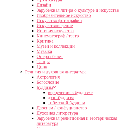
Дизайн
Зарубежная лит-ра о культуре и искусстве
Изобразительное искусство
Искусство фотографии
Искусствоведение
История искусства
Кинематограф / театр
Критика
Музеи и коллекции
Музыка
Опера / балет
Танцы
Цирк
Религия и духовная литература
Астрология
Богословие
Буддизм
вероучения в буддизме
дзэн-буддизм
тибетский буддизм
Даосизм / конфуцианство
Духовная литература
Зарубежная религиозная и эзотерическая
литература