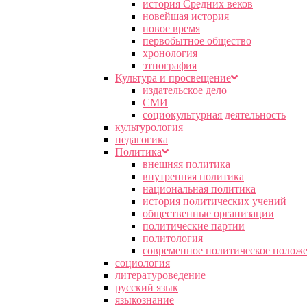
история Средних веков
новейшая история
новое время
первобытное общество
хронология
этнография
Культура и просвещение
издательское дело
СМИ
социокультурная деятельность
культурология
педагогика
Политика
внешняя политика
внутренняя политика
национальная политика
история политических учений
общественные организации
политические партии
политология
современное политическое полож
социология
литературоведение
русский язык
языкознание