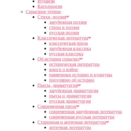
Иудаизм
Католицизм
Серьезное чтение
Cтихи, поэзия
зарубежная поэзия
стихи и поэзия
русская поэзия
Классическая литература
классическая проза
зарубежная классика
русская классика
Об истории серьезно
историческая литература
книги о войне
памятники истории и культуры
популярно об истории
Пьесы, драматургия
зарубежная драматургия
пьесы и драматургия
русская драматургия
Современная проза
современная зарубежная литература
современная русская литература
Старинная и античная литература
античная литература