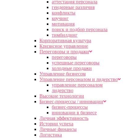
аттестация персонала
гендерные различия
конфликты
коучинг
мотивация
поиск и подбор персонала
тимбилдинг
Корпоративная культура
Кризисное управление
Переговоры и продажи
переговоры
успешные переговоры
холодные продажи
Управление бизнесом
Управление персоналом и лидерство
управление персоналом
лидерство
Высокие технологии
Бизнес-процессы / инновации
бизнес-процессы
инновации в бизнесе
Личная эффективность
Истории успеха
Личные финансы
Логистика