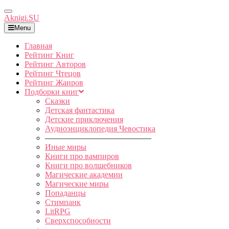
Toggle
Aknigi.SU
Navigation
Menu
Главная
Рейтинг Книг
Рейтинг Авторов
Рейтинг Чтецов
Рейтинг Жанров
Подборки книг
Сказки
Детская фантастика
Детские приключения
Аудиоэнциклопедия Чевостика
—————————————
Иные миры
Книги про вампиров
Книги про волшебников
Магические академии
Магические миры
Попаданцы
Стимпанк
LitRPG
Сверхспособности