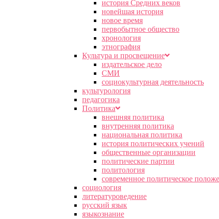
история Средних веков
новейшая история
новое время
первобытное общество
хронология
этнография
Культура и просвещение
издательское дело
СМИ
социокультурная деятельность
культурология
педагогика
Политика
внешняя политика
внутренняя политика
национальная политика
история политических учений
общественные организации
политические партии
политология
современное политическое полож
социология
литературоведение
русский язык
языкознание