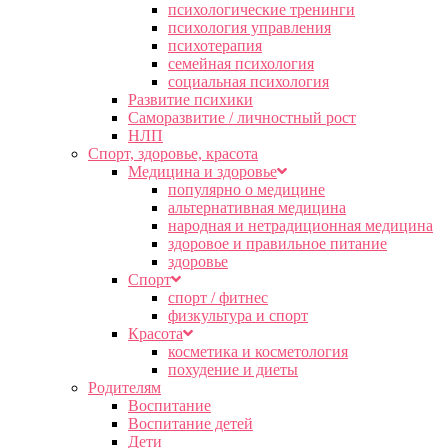
психологические тренинги
психология управления
психотерапия
семейная психология
социальная психология
Развитие психики
Саморазвитие / личностный рост
НЛП
Спорт, здоровье, красота
Медицина и здоровье
популярно о медицине
альтернативная медицина
народная и нетрадиционная медицина
здоровое и правильное питание
здоровье
Спорт
спорт / фитнес
физкультура и спорт
Красота
косметика и косметология
похудение и диеты
Родителям
Воспитание
Воспитание детей
Дети