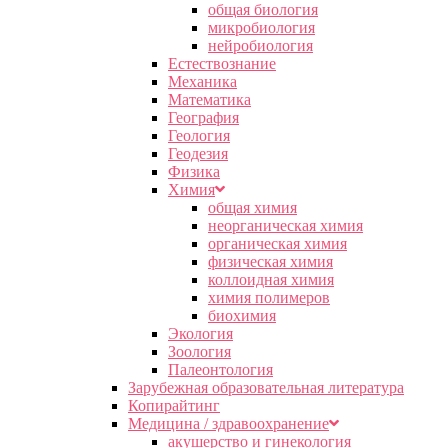
общая биология
микробиология
нейробиология
Естествознание
Механика
Математика
География
Геология
Геодезия
Физика
Химия
общая химия
неорганическая химия
органическая химия
физическая химия
коллоидная химия
химия полимеров
биохимия
Экология
Зоология
Палеонтология
Зарубежная образовательная литература
Копирайтинг
Медицина / здравоохранение
акушерство и гинекология