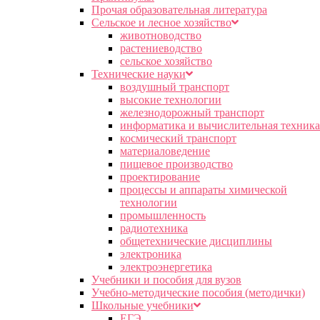
Прочая образовательная литература
Сельское и лесное хозяйство
животноводство
растениеводство
сельское хозяйство
Технические науки
воздушный транспорт
высокие технологии
железнодорожный транспорт
информатика и вычислительная техника
космический транспорт
материаловедение
пищевое производство
проектирование
процессы и аппараты химической
технологии
промышленность
радиотехника
общетехнические дисциплины
электроника
электроэнергетика
Учебники и пособия для вузов
Учебно-методические пособия (методички)
Школьные учебники
ЕГЭ