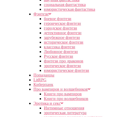
социальная фантастика
юмористическая фантастика
Фэнтези
боевое фэнтези
героическое фэнтези
городское фэнтези
детективное фэнтези
зарубежное фэнтези
историческое фэнтези
классика фэнтези
Любовное фэнтези
Русское фэнтези
фэнтези про драконов
эротическое фэнтези
юмористическое фэнтези
Попаданцы
LitRPG
Киберпанк
Про вампиров и волшебников
Книги про вампиров
Книги про волшебников
Эротика и секс
Интимные отношения
эротическая литература