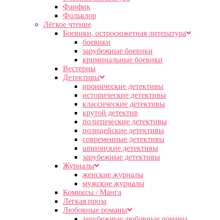
Фанфик
Фольклор
Лёгкое чтение
Боевики, остросюжетная литература
боевики
зарубежные боевики
криминальные боевики
Вестерны
Детективы
иронические детективы
исторические детективы
классические детективы
крутой детектив
политические детективы
полицейские детективы
современные детективы
шпионские детективы
зарубежные детективы
Журналы
женские журналы
мужские журналы
Комиксы / Манга
Легкая проза
Любовные романы
зарубежные любовные романы