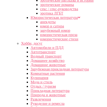
эротические рассказы и истории
эротические романы
секс / секс-руководства
эротика ЛГБТ
Юмористическая литература
анекдоты
юмор и сатира
зарубежный юмор
юмористическая проза
юмористические стихи
Хобби, досуг
Автомобили и ПДД
Автотранспорт
Водный транспорт
Домашнее хозяйство
Домашние животные
Зарубежная прикладная литература
Комнатные растения
Кулинария
Мода и стиль
Отдых / туризм
Прикладная литература
Природа и животные
Развлечения
Рукоделие и ремесла