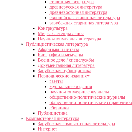
старинная литература
древнерусская литература
древневосточная литература
европейская старинная литература
зарубежная старинная литература
Контркультура
Мифы / легенды / эпос
Научно-популярная литература
Публицистическая литература
Афоризмы и цитаты
Биографии и мемуары
Военное дело / спецслужбы
Документальная литература
Зарубежная публицистика
Периодические издания
газеты
журнальные издания
научно-популярные журналы
общественно-политические журналы
общественно-политические справочник
сборники
Публицистика
Компьютерная литература
Зарубежная компьютерная литература
Интернет