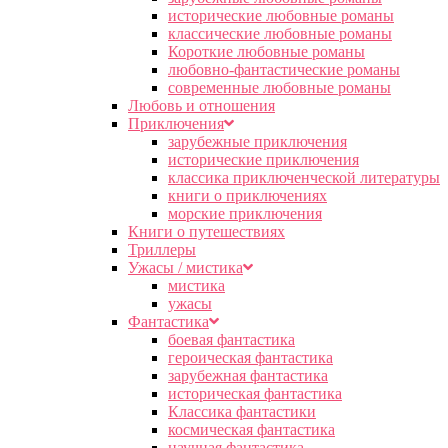
исторические любовные романы
классические любовные романы
Короткие любовные романы
любовно-фантастические романы
современные любовные романы
Любовь и отношения
Приключения
зарубежные приключения
исторические приключения
классика приключенческой литературы
книги о приключениях
морские приключения
Книги о путешествиях
Триллеры
Ужасы / мистика
мистика
ужасы
Фантастика
боевая фантастика
героическая фантастика
зарубежная фантастика
историческая фантастика
Классика фантастики
космическая фантастика
научная фантастика