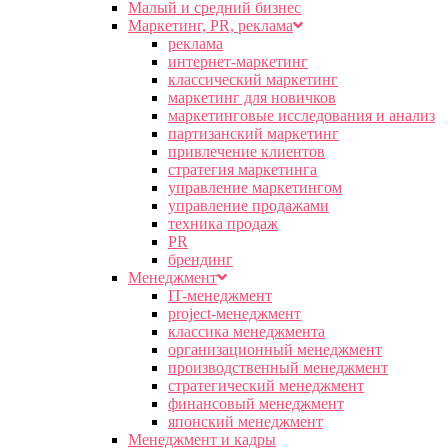
Малый и средний бизнес
Маркетинг, PR, реклама
реклама
интернет-маркетинг
классический маркетинг
маркетинг для новичков
маркетинговые исследования и анализ
партизанский маркетинг
привлечение клиентов
стратегия маркетинга
управление маркетингом
управление продажами
техника продаж
PR
брендинг
Менеджмент
IT-менеджмент
project-менеджмент
классика менеджмента
организационный менеджмент
производственный менеджмент
стратегический менеджмент
финансовый менеджмент
японский менеджмент
Менеджмент и кадры