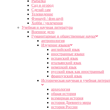
Рыбалка
Сад и огород
Сделай сам
Телевидение
Фэншуй / фэн-шуй
Хобби / увлечения
Учебная и научная литература
Военное дело
Гуманитарные и общественные науки
антропология
Изучение языков
английский язык
иностранные языки
испанский язык
итальянский язык
немецкий язык
русский язык как иностранный
французский язык
Историческая научная и учебная литера
археология
общая история
всемирная история
история Древнего мира
история России