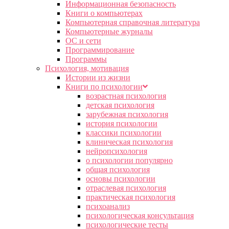
Информационная безопасность
Книги о компьютерах
Компьютерная справочная литература
Компьютерные журналы
ОС и сети
Программирование
Программы
Психология, мотивация
Истории из жизни
Книги по психологии
возрастная психология
детская психология
зарубежная психология
история психологии
классики психологии
клиническая психология
нейропсихология
о психологии популярно
общая психология
основы психологии
отраслевая психология
практическая психология
психоанализ
психологическая консультация
психологические тесты