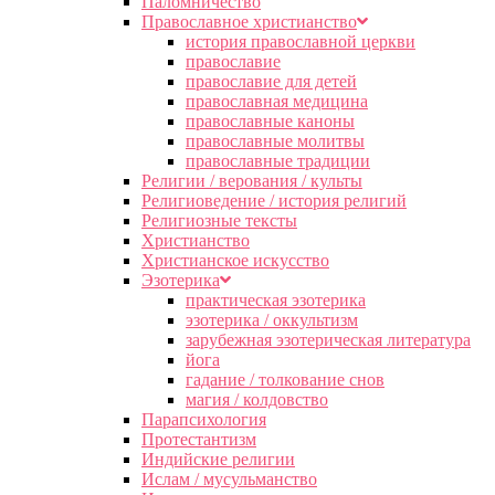
Паломничество
Православное христианство
история православной церкви
православие
православие для детей
православная медицина
православные каноны
православные молитвы
православные традиции
Религии / верования / культы
Религиоведение / история религий
Религиозные тексты
Христианство
Христианское искусство
Эзотерика
практическая эзотерика
эзотерика / оккультизм
зарубежная эзотерическая литература
йога
гадание / толкование снов
магия / колдовство
Парапсихология
Протестантизм
Индийские религии
Ислам / мусульманство