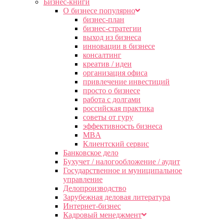
Бизнес-книги
О бизнесе популярно
бизнес-план
бизнес-стратегии
выход из бизнеса
инновации в бизнесе
консалтинг
креатив / идеи
организация офиса
привлечение инвестиций
просто о бизнесе
работа с долгами
российская практика
советы от гуру
эффективность бизнеса
MBA
Клиентский сервис
Банковское дело
Бухучет / налогообложение / аудит
Государственное и муниципальное
управление
Делопроизводство
Зарубежная деловая литература
Интернет-бизнес
Кадровый менеджмент