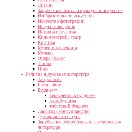
Дизайн
Зарубежная лит-ра о культуре и искусстве
Изобразительное искусство
Искусство фотографии
Искусствоведение
История искусства
Кинематограф / театр
Критика
Музеи и коллекции
Музыка
Опера / балет
Танцы
Цирк
Религия и духовная литература
Астрология
Богословие
Буддизм
вероучения в буддизме
дзэн-буддизм
тибетский буддизм
Даосизм / конфуцианство
Духовная литература
Зарубежная религиозная и эзотерическая
литература