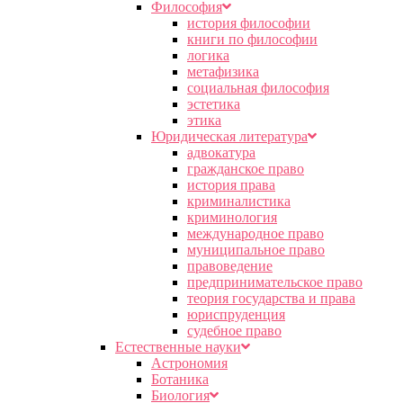
Философия
история философии
книги по философии
логика
метафизика
социальная философия
эстетика
этика
Юридическая литература
адвокатура
гражданское право
история права
криминалистика
криминология
международное право
муниципальное право
правоведение
предпринимательское право
теория государства и права
юриспруденция
судебное право
Естественные науки
Астрономия
Ботаника
Биология