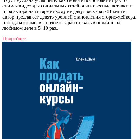
из уст Руслана услышите, как сколотить состояние просто
снимая видео для социальных сетей, а интересные вставки и
игра автора на гитаре никому не дадут заскучать!В книге
автор предлагает девять уровней становления сторис-мейкера,
пройдя которые, вы начнете зарабатывать в онлайне на
любимом деле в 5–10 раз...
Подробнее