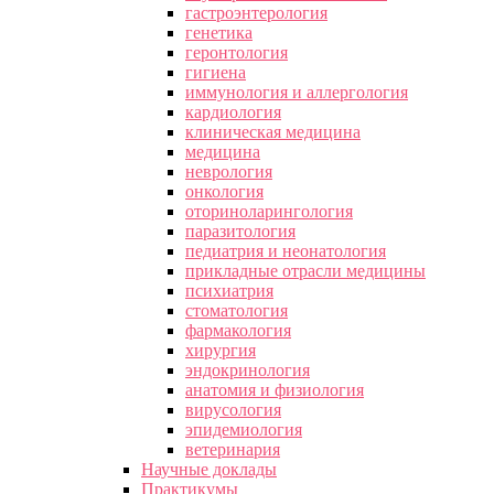
гастроэнтерология
генетика
геронтология
гигиена
иммунология и аллергология
кардиология
клиническая медицина
медицина
неврология
онкология
оториноларингология
паразитология
педиатрия и неонатология
прикладные отрасли медицины
психиатрия
стоматология
фармакология
хирургия
эндокринология
анатомия и физиология
вирусология
эпидемиология
ветеринария
Научные доклады
Практикумы