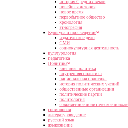
история Средних веков
новейшая история
новое время
первобытное общество
хронология
этнография
Культура и просвещение
издательское дело
СМИ
социокультурная деятельность
культурология
педагогика
Политика
внешняя политика
внутренняя политика
национальная политика
история политических учений
общественные организации
политические партии
политология
современное политическое полож
социология
литературоведение
русский язык
языкознание