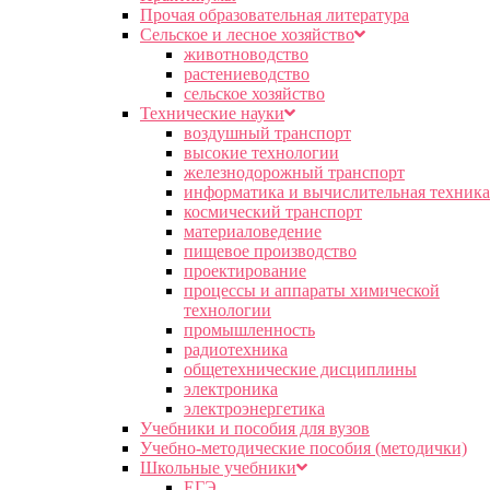
Прочая образовательная литература
Сельское и лесное хозяйство
животноводство
растениеводство
сельское хозяйство
Технические науки
воздушный транспорт
высокие технологии
железнодорожный транспорт
информатика и вычислительная техника
космический транспорт
материаловедение
пищевое производство
проектирование
процессы и аппараты химической
технологии
промышленность
радиотехника
общетехнические дисциплины
электроника
электроэнергетика
Учебники и пособия для вузов
Учебно-методические пособия (методички)
Школьные учебники
ЕГЭ