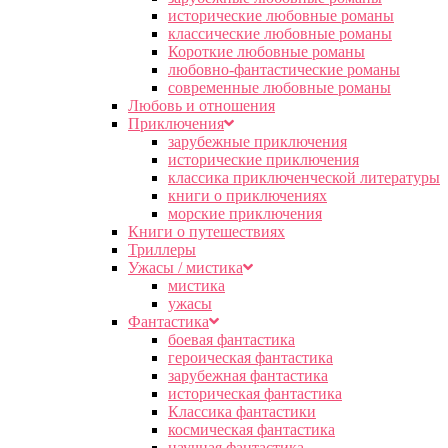
исторические любовные романы
классические любовные романы
Короткие любовные романы
любовно-фантастические романы
современные любовные романы
Любовь и отношения
Приключения
зарубежные приключения
исторические приключения
классика приключенческой литературы
книги о приключениях
морские приключения
Книги о путешествиях
Триллеры
Ужасы / мистика
мистика
ужасы
Фантастика
боевая фантастика
героическая фантастика
зарубежная фантастика
историческая фантастика
Классика фантастики
космическая фантастика
научная фантастика