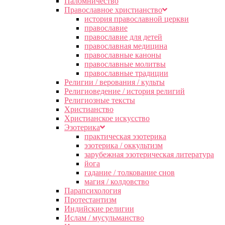
Паломничество
Православное христианство
история православной церкви
православие
православие для детей
православная медицина
православные каноны
православные молитвы
православные традиции
Религии / верования / культы
Религиоведение / история религий
Религиозные тексты
Христианство
Христианское искусство
Эзотерика
практическая эзотерика
эзотерика / оккультизм
зарубежная эзотерическая литература
йога
гадание / толкование снов
магия / колдовство
Парапсихология
Протестантизм
Индийские религии
Ислам / мусульманство