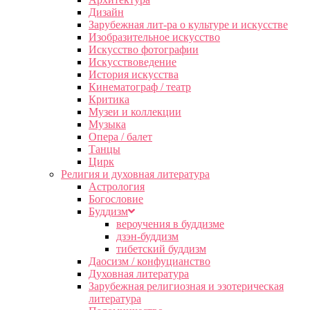
Дизайн
Зарубежная лит-ра о культуре и искусстве
Изобразительное искусство
Искусство фотографии
Искусствоведение
История искусства
Кинематограф / театр
Критика
Музеи и коллекции
Музыка
Опера / балет
Танцы
Цирк
Религия и духовная литература
Астрология
Богословие
Буддизм
вероучения в буддизме
дзэн-буддизм
тибетский буддизм
Даосизм / конфуцианство
Духовная литература
Зарубежная религиозная и эзотерическая
литература