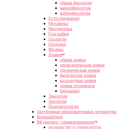
общая биология
микробиология
нейробиология
Естествознание
Механика
Математика
География
Геология
Геодезия
Физика
Химия
общая химия
неорганическая химия
органическая химия
физическая химия
коллоидная химия
химия полимеров
биохимия
Экология
Зоология
Палеонтология
Зарубежная образовательная литература
Копирайтинг
Медицина / здравоохранение
акушерство и гинекология