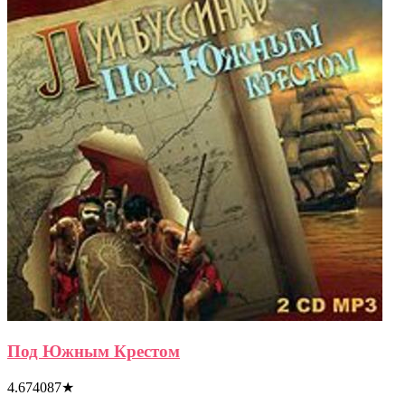
Под Южным Крестом
4.674087
★