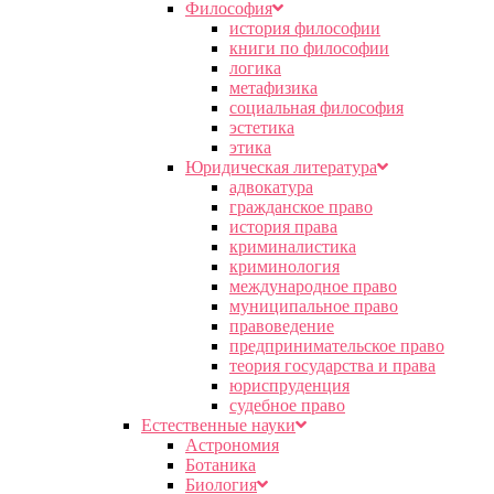
Философия
история философии
книги по философии
логика
метафизика
социальная философия
эстетика
этика
Юридическая литература
адвокатура
гражданское право
история права
криминалистика
криминология
международное право
муниципальное право
правоведение
предпринимательское право
теория государства и права
юриспруденция
судебное право
Естественные науки
Астрономия
Ботаника
Биология