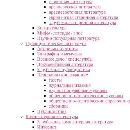
старинная литература
древнерусская литература
древневосточная литература
европейская старинная литература
зарубежная старинная литература
Контркультура
Мифы / легенды / эпос
Научно-популярная литература
Публицистическая литература
Афоризмы и цитаты
Биографии и мемуары
Военное дело / спецслужбы
Документальная литература
Зарубежная публицистика
Периодические издания
газеты
журнальные издания
научно-популярные журналы
общественно-политические журналы
общественно-политические справочник
сборники
Публицистика
Компьютерная литература
Зарубежная компьютерная литература
Интернет