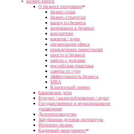
Бизнес-книги
О бизнесе популярно
бизнес-план
бизнес-стратегии
выход из бизнеса
инновации в бизнесе
консалтинг
креатив / идеи
организация офиса
привлечение инвестиций
просто о бизнесе
работа с долгами
российская практика
советы от гуру
эффективность бизнеса
MBA
Клиентский сервис
Банковское дело
Бухучет / налогообложение / аудит
Государственное и муниципальное
управление
Делопроизводство
Зарубежная деловая литература
Интернет-бизнес
Кадровый менеджмент