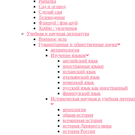
Рыбалка
Сад и огород
Сделай сам
Телевидение
Фэншуй / фэн-шуй
Хобби / увлечения
Учебная и научная литература
Военное дело
Гуманитарные и общественные науки
антропология
Изучение языков
английский язык
иностранные языки
испанский язык
итальянский язык
немецкий язык
русский язык как иностранный
французский язык
Историческая научная и учебная литера
археология
общая история
всемирная история
история Древнего мира
история России