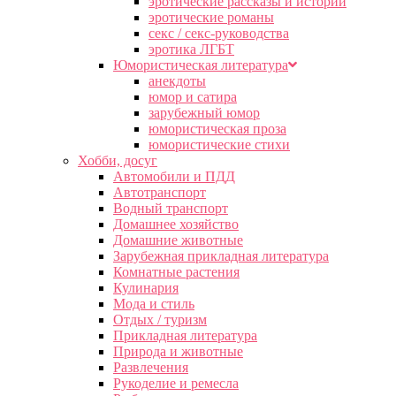
эротические рассказы и истории
эротические романы
секс / секс-руководства
эротика ЛГБТ
Юмористическая литература
анекдоты
юмор и сатира
зарубежный юмор
юмористическая проза
юмористические стихи
Хобби, досуг
Автомобили и ПДД
Автотранспорт
Водный транспорт
Домашнее хозяйство
Домашние животные
Зарубежная прикладная литература
Комнатные растения
Кулинария
Мода и стиль
Отдых / туризм
Прикладная литература
Природа и животные
Развлечения
Рукоделие и ремесла