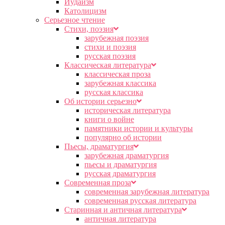
Иудаизм
Католицизм
Серьезное чтение
Cтихи, поэзия
зарубежная поэзия
стихи и поэзия
русская поэзия
Классическая литература
классическая проза
зарубежная классика
русская классика
Об истории серьезно
историческая литература
книги о войне
памятники истории и культуры
популярно об истории
Пьесы, драматургия
зарубежная драматургия
пьесы и драматургия
русская драматургия
Современная проза
современная зарубежная литература
современная русская литература
Старинная и античная литература
античная литература