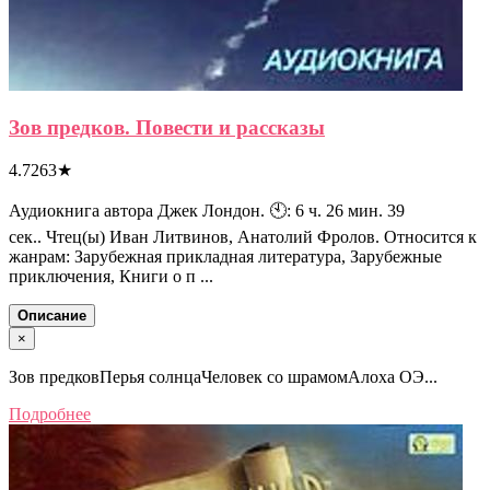
Зов предков. Повести и рассказы
4.7263
★
Аудиокнига автора Джек Лондон. 🕙: 6 ч. 26 мин. 39
сек.. Чтец(ы) Иван Литвинов, Анатолий Фролов. Относится к
жанрам: Зарубежная прикладная литература, Зарубежные
приключения, Книги о п ...
Описание
×
Зов предковПерья солнцаЧеловек со шрамомАлоха ОЭ...
Подробнее