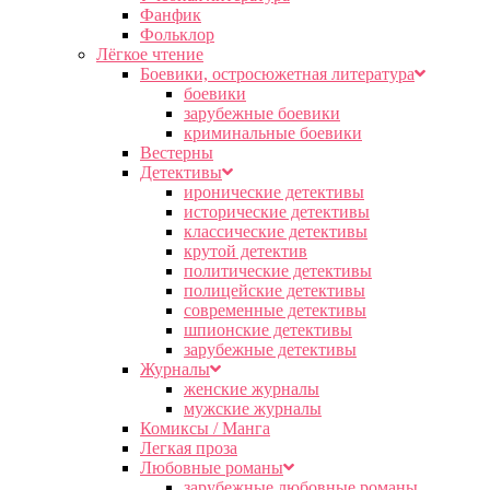
Фанфик
Фольклор
Лёгкое чтение
Боевики, остросюжетная литература
боевики
зарубежные боевики
криминальные боевики
Вестерны
Детективы
иронические детективы
исторические детективы
классические детективы
крутой детектив
политические детективы
полицейские детективы
современные детективы
шпионские детективы
зарубежные детективы
Журналы
женские журналы
мужские журналы
Комиксы / Манга
Легкая проза
Любовные романы
зарубежные любовные романы