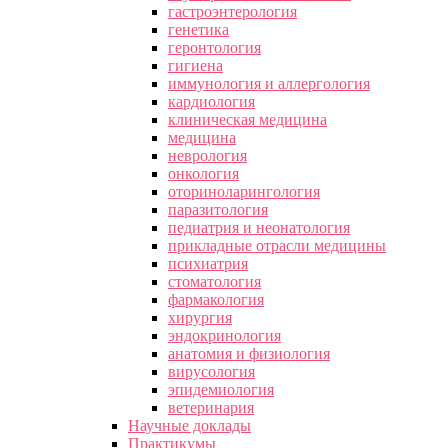
гастроэнтерология
генетика
геронтология
гигиена
иммунология и аллергология
кардиология
клиническая медицина
медицина
неврология
онкология
оториноларингология
паразитология
педиатрия и неонатология
прикладные отрасли медицины
психиатрия
стоматология
фармакология
хирургия
эндокринология
анатомия и физиология
вирусология
эпидемиология
ветеринария
Научные доклады
Практикумы