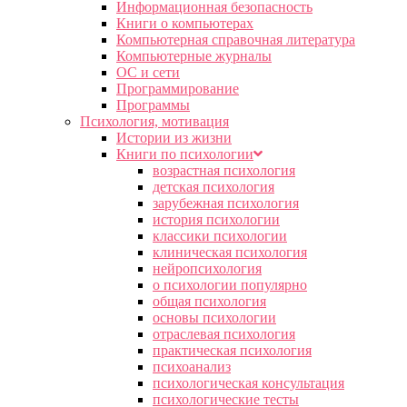
Информационная безопасность
Книги о компьютерах
Компьютерная справочная литература
Компьютерные журналы
ОС и сети
Программирование
Программы
Психология, мотивация
Истории из жизни
Книги по психологии
возрастная психология
детская психология
зарубежная психология
история психологии
классики психологии
клиническая психология
нейропсихология
о психологии популярно
общая психология
основы психологии
отраслевая психология
практическая психология
психоанализ
психологическая консультация
психологические тесты