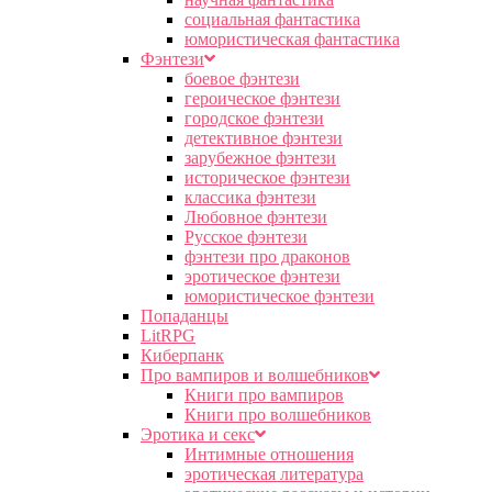
социальная фантастика
юмористическая фантастика
Фэнтези
боевое фэнтези
героическое фэнтези
городское фэнтези
детективное фэнтези
зарубежное фэнтези
историческое фэнтези
классика фэнтези
Любовное фэнтези
Русское фэнтези
фэнтези про драконов
эротическое фэнтези
юмористическое фэнтези
Попаданцы
LitRPG
Киберпанк
Про вампиров и волшебников
Книги про вампиров
Книги про волшебников
Эротика и секс
Интимные отношения
эротическая литература