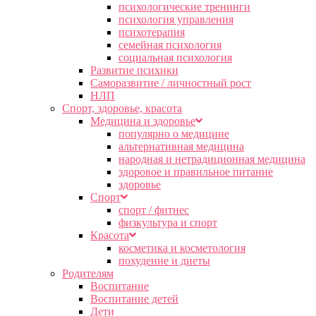
психологические тренинги
психология управления
психотерапия
семейная психология
социальная психология
Развитие психики
Саморазвитие / личностный рост
НЛП
Спорт, здоровье, красота
Медицина и здоровье
популярно о медицине
альтернативная медицина
народная и нетрадиционная медицина
здоровое и правильное питание
здоровье
Спорт
спорт / фитнес
физкультура и спорт
Красота
косметика и косметология
похудение и диеты
Родителям
Воспитание
Воспитание детей
Дети