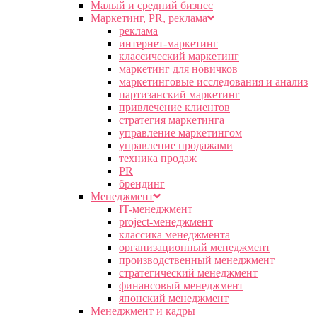
Малый и средний бизнес
Маркетинг, PR, реклама
реклама
интернет-маркетинг
классический маркетинг
маркетинг для новичков
маркетинговые исследования и анализ
партизанский маркетинг
привлечение клиентов
стратегия маркетинга
управление маркетингом
управление продажами
техника продаж
PR
брендинг
Менеджмент
IT-менеджмент
project-менеджмент
классика менеджмента
организационный менеджмент
производственный менеджмент
стратегический менеджмент
финансовый менеджмент
японский менеджмент
Менеджмент и кадры