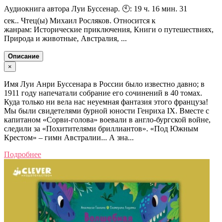
Аудиокнига автора Луи Буссенар. 🕙: 19 ч. 16 мин. 31
сек.. Чтец(ы) Михаил Росляков. Относится к
жанрам: Исторические приключения, Книги о путешествиях,
Природа и животные, Австралия, ...
Описание
×
Имя Луи Анри Буссенара в России было известно давно; в
1911 году напечатали собрание его сочинений в 40 томах.
Куда только ни вела нас неуемная фантазия этого француза!
Мы были свидетелями бурной юности Генриха IX. Вместе с
капитаном «Сорви-голова» воевали в англо-бургской войне,
следили за «Похитителями бриллиантов». «Под Южным
Крестом» – гимн Австралии... А зна...
Подробнее