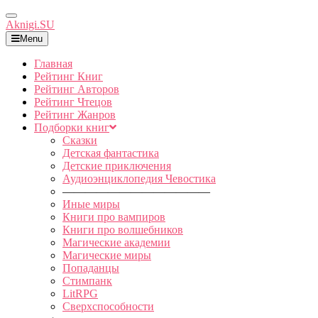
Toggle
Aknigi.SU
Navigation
Menu
Главная
Рейтинг Книг
Рейтинг Авторов
Рейтинг Чтецов
Рейтинг Жанров
Подборки книг
Сказки
Детская фантастика
Детские приключения
Аудиоэнциклопедия Чевостика
—————————————
Иные миры
Книги про вампиров
Книги про волшебников
Магические академии
Магические миры
Попаданцы
Стимпанк
LitRPG
Сверхспособности