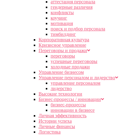
аттестация персонала
гендерные различия
конфликты
коучинг
мотивация
поиск и подбор персонала
тимбилдинг
Корпоративная культура
Кризисное управление
Переговоры и продажи
переговоры
успешные переговоры
холодные продажи
Управление бизнесом
Управление персоналом и лидерство
управление персоналом
лидерство
Высокие технологии
Бизнес-процессы / инновации
бизнес-процессы
инновации в бизнесе
Личная эффективность
Истории успеха
Личные финансы
Логистика