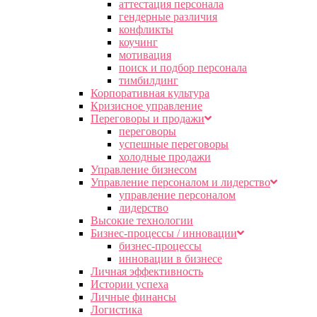
аттестация персонала
гендерные различия
конфликты
коучинг
мотивация
поиск и подбор персонала
тимбилдинг
Корпоративная культура
Кризисное управление
Переговоры и продажи
переговоры
успешные переговоры
холодные продажи
Управление бизнесом
Управление персоналом и лидерство
управление персоналом
лидерство
Высокие технологии
Бизнес-процессы / инновации
бизнес-процессы
инновации в бизнесе
Личная эффективность
Истории успеха
Личные финансы
Логистика