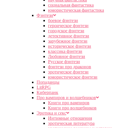
социальная фантастика
юмористическая фантастика
Фэнтези
боевое фэнтези
героическое фэнтези
городское фэнтези
детективное фэнтези
зарубежное фэнтези
историческое фэнтези
классика фэнтези
Любовное фэнтези
Русское фэнтези
фэнтези про драконов
эротическое фэнтези
юмористическое фэнтези
Попаданцы
LitRPG
Киберпанк
Про вампиров и волшебников
Книги про вампиров
Книги про волшебников
Эротика и секс
Интимные отношения
эротическая литература