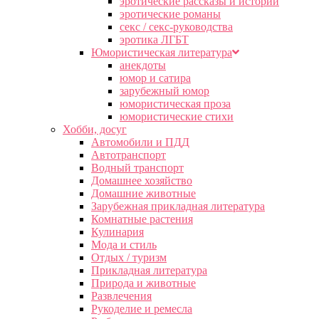
эротические рассказы и истории
эротические романы
секс / секс-руководства
эротика ЛГБТ
Юмористическая литература
анекдоты
юмор и сатира
зарубежный юмор
юмористическая проза
юмористические стихи
Хобби, досуг
Автомобили и ПДД
Автотранспорт
Водный транспорт
Домашнее хозяйство
Домашние животные
Зарубежная прикладная литература
Комнатные растения
Кулинария
Мода и стиль
Отдых / туризм
Прикладная литература
Природа и животные
Развлечения
Рукоделие и ремесла