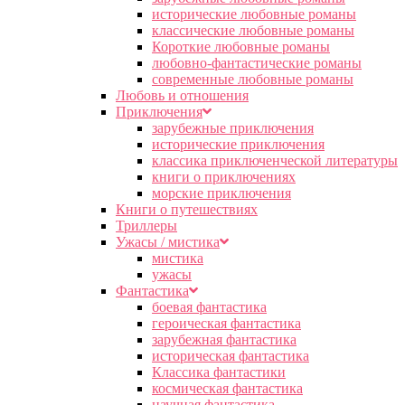
исторические любовные романы
классические любовные романы
Короткие любовные романы
любовно-фантастические романы
современные любовные романы
Любовь и отношения
Приключения
зарубежные приключения
исторические приключения
классика приключенческой литературы
книги о приключениях
морские приключения
Книги о путешествиях
Триллеры
Ужасы / мистика
мистика
ужасы
Фантастика
боевая фантастика
героическая фантастика
зарубежная фантастика
историческая фантастика
Классика фантастики
космическая фантастика
научная фантастика