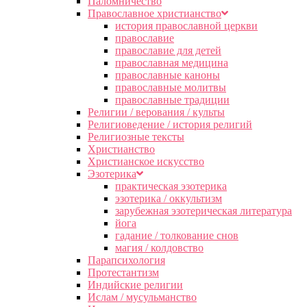
Паломничество
Православное христианство
история православной церкви
православие
православие для детей
православная медицина
православные каноны
православные молитвы
православные традиции
Религии / верования / культы
Религиоведение / история религий
Религиозные тексты
Христианство
Христианское искусство
Эзотерика
практическая эзотерика
эзотерика / оккультизм
зарубежная эзотерическая литература
йога
гадание / толкование снов
магия / колдовство
Парапсихология
Протестантизм
Индийские религии
Ислам / мусульманство