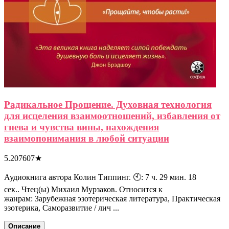
Радикальное Прощение. Духовная технология
для исцеления взаимоотношений, избавления от
гнева и чувства вины, нахождения
взаимопонимания в любой ситуации
5.207607
★
Аудиокнига автора Колин Типпинг. 🕙: 7 ч. 29 мин. 18
сек.. Чтец(ы) Михаил Мурзаков. Относится к
жанрам: Зарубежная эзотерическая литература, Практическая
эзотерика, Саморазвитие / лич ...
Описание