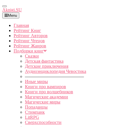
Toggle
Aknigi.SU
Navigation
Menu
Главная
Рейтинг Книг
Рейтинг Авторов
Рейтинг Чтецов
Рейтинг Жанров
Подборки книг
Сказки
Детская фантастика
Детские приключения
Аудиоэнциклопедия Чевостика
—————————————
Иные миры
Книги про вампиров
Книги про волшебников
Магические академии
Магические миры
Попаданцы
Стимпанк
LitRPG
Сверхспособности