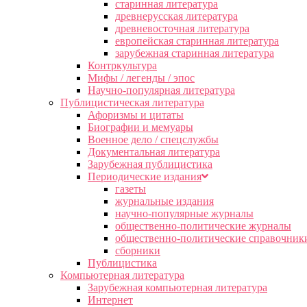
старинная литература
древнерусская литература
древневосточная литература
европейская старинная литература
зарубежная старинная литература
Контркультура
Мифы / легенды / эпос
Научно-популярная литература
Публицистическая литература
Афоризмы и цитаты
Биографии и мемуары
Военное дело / спецслужбы
Документальная литература
Зарубежная публицистика
Периодические издания
газеты
журнальные издания
научно-популярные журналы
общественно-политические журналы
общественно-политические справочник
сборники
Публицистика
Компьютерная литература
Зарубежная компьютерная литература
Интернет