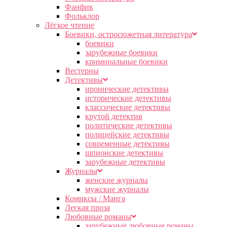
Фанфик
Фольклор
Лёгкое чтение
Боевики, остросюжетная литература
боевики
зарубежные боевики
криминальные боевики
Вестерны
Детективы
иронические детективы
исторические детективы
классические детективы
крутой детектив
политические детективы
полицейские детективы
современные детективы
шпионские детективы
зарубежные детективы
Журналы
женские журналы
мужские журналы
Комиксы / Манга
Легкая проза
Любовные романы
зарубежные любовные романы