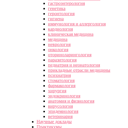
гастроэнтерология
генетика
геронтология
гигиена
иммунология и аллергология
кардиология
клиническая медицина
медицина
неврология
онкология
оториноларингология
паразитология
педиатрия и неонатология
прикладные отрасли медицины
психиатрия
стоматология
фармакология
хирургия
эндокринология
анатомия и физиология
вирусология
эпидемиология
ветеринария
Научные доклады
Практикумы