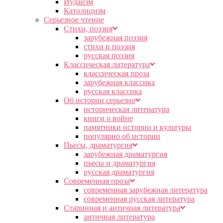
Иудаизм
Католицизм
Серьезное чтение
Cтихи, поэзия
зарубежная поэзия
стихи и поэзия
русская поэзия
Классическая литература
классическая проза
зарубежная классика
русская классика
Об истории серьезно
историческая литература
книги о войне
памятники истории и культуры
популярно об истории
Пьесы, драматургия
зарубежная драматургия
пьесы и драматургия
русская драматургия
Современная проза
современная зарубежная литература
современная русская литература
Старинная и античная литература
античная литература