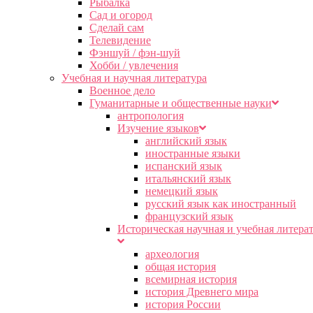
Рыбалка
Сад и огород
Сделай сам
Телевидение
Фэншуй / фэн-шуй
Хобби / увлечения
Учебная и научная литература
Военное дело
Гуманитарные и общественные науки
антропология
Изучение языков
английский язык
иностранные языки
испанский язык
итальянский язык
немецкий язык
русский язык как иностранный
французский язык
Историческая научная и учебная литера
археология
общая история
всемирная история
история Древнего мира
история России