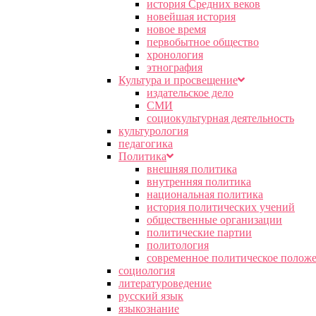
история Средних веков
новейшая история
новое время
первобытное общество
хронология
этнография
Культура и просвещение
издательское дело
СМИ
социокультурная деятельность
культурология
педагогика
Политика
внешняя политика
внутренняя политика
национальная политика
история политических учений
общественные организации
политические партии
политология
современное политическое полож
социология
литературоведение
русский язык
языкознание