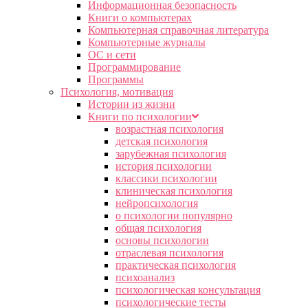
Информационная безопасность
Книги о компьютерах
Компьютерная справочная литература
Компьютерные журналы
ОС и сети
Программирование
Программы
Психология, мотивация
Истории из жизни
Книги по психологии
возрастная психология
детская психология
зарубежная психология
история психологии
классики психологии
клиническая психология
нейропсихология
о психологии популярно
общая психология
основы психологии
отраслевая психология
практическая психология
психоанализ
психологическая консультация
психологические тесты