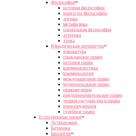
Философия
история философии
книги по философии
логика
метафизика
социальная философия
эстетика
этика
Юридическая литература
адвокатура
гражданское право
история права
криминалистика
криминология
международное право
муниципальное право
правоведение
предпринимательское право
теория государства и права
юриспруденция
судебное право
Естественные науки
Астрономия
Ботаника
Биология