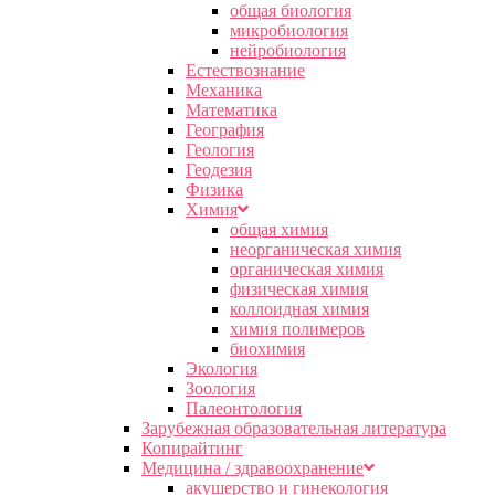
общая биология
микробиология
нейробиология
Естествознание
Механика
Математика
География
Геология
Геодезия
Физика
Химия
общая химия
неорганическая химия
органическая химия
физическая химия
коллоидная химия
химия полимеров
биохимия
Экология
Зоология
Палеонтология
Зарубежная образовательная литература
Копирайтинг
Медицина / здравоохранение
акушерство и гинекология