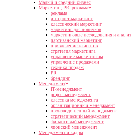
Малый и средний бизнес
Маркетинг, PR, реклама
реклама
интернет-маркетинг
классический маркетинг
маркетинг для новичков
маркетинговые исследования и анализ
партизанский маркетинг
привлечение клиентов
стратегия маркетинга
управление маркетингом
управление продажами
техника продаж
PR
брендинг
Менеджмент
IT-менеджмент
project-менеджмент
классика менеджмента
организационный менеджмент
производственный менеджмент
стратегический менеджмент
финансовый менеджмент
японский менеджмент
Менеджмент и кадры