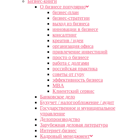
Бизнес-книги
О бизнесе популярно
бизнес-план
бизнес-стратегии
выход из бизнеса
инновации в бизнесе
консалтинг
креатив / идеи
организация офиса
привлечение инвестиций
просто о бизнесе
работа с долгами
российская практика
советы от гуру
эффективность бизнеса
MBA
Клиентский сервис
Банковское дело
Бухучет / налогообложение / аудит
Государственное и муниципальное
управление
Делопроизводство
Зарубежная деловая литература
Интернет-бизнес
Кадровый менеджмент