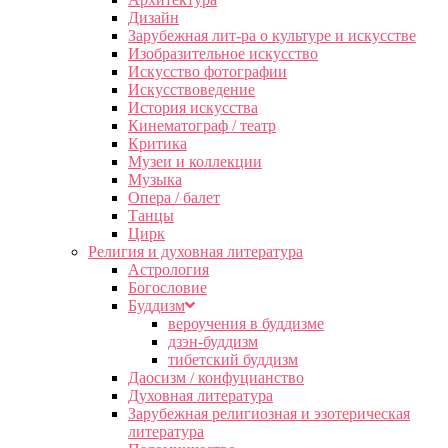
Дизайн
Зарубежная лит-ра о культуре и искусстве
Изобразительное искусство
Искусство фотографии
Искусствоведение
История искусства
Кинематограф / театр
Критика
Музеи и коллекции
Музыка
Опера / балет
Танцы
Цирк
Религия и духовная литература
Астрология
Богословие
Буддизм
вероучения в буддизме
дзэн-буддизм
тибетский буддизм
Даосизм / конфуцианство
Духовная литература
Зарубежная религиозная и эзотерическая
литература