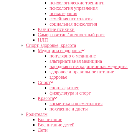
психологические тренинги
психология управления
психотерапия
семейная психология
социальная психология
Развитие психики
Саморазвитие / личностный рост
НЛП
Спорт, здоровье, красота
Медицина и здоровье
популярно о медицине
альтернативная медицина
народная и нетрадиционная медицина
здоровое и правильное питание
здоровье
Спорт
спорт / фитнес
физкультура и спорт
Красота
косметика и косметология
похудение и диеты
Родителям
Воспитание
Воспитание детей
Дети