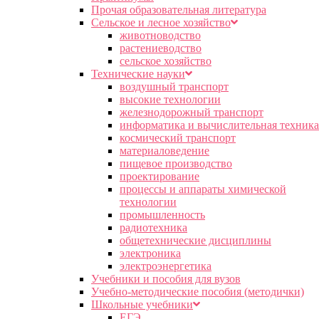
Прочая образовательная литература
Сельское и лесное хозяйство
животноводство
растениеводство
сельское хозяйство
Технические науки
воздушный транспорт
высокие технологии
железнодорожный транспорт
информатика и вычислительная техника
космический транспорт
материаловедение
пищевое производство
проектирование
процессы и аппараты химической
технологии
промышленность
радиотехника
общетехнические дисциплины
электроника
электроэнергетика
Учебники и пособия для вузов
Учебно-методические пособия (методички)
Школьные учебники
ЕГЭ