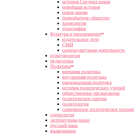
история Средних веков
новейшая история
новое время
первобытное общество
хронология
этнография
Культура и просвещение
издательское дело
СМИ
социокультурная деятельность
культурология
педагогика
Политика
внешняя политика
внутренняя политика
национальная политика
история политических учений
общественные организации
политические партии
политология
современное политическое полож
социология
литературоведение
русский язык
языкознание