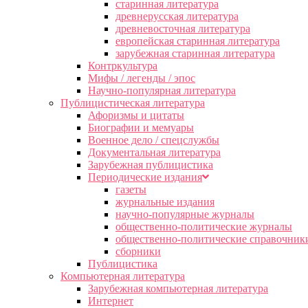
старинная литература
древнерусская литература
древневосточная литература
европейская старинная литература
зарубежная старинная литература
Контркультура
Мифы / легенды / эпос
Научно-популярная литература
Публицистическая литература
Афоризмы и цитаты
Биографии и мемуары
Военное дело / спецслужбы
Документальная литература
Зарубежная публицистика
Периодические издания
газеты
журнальные издания
научно-популярные журналы
общественно-политические журналы
общественно-политические справочник
сборники
Публицистика
Компьютерная литература
Зарубежная компьютерная литература
Интернет