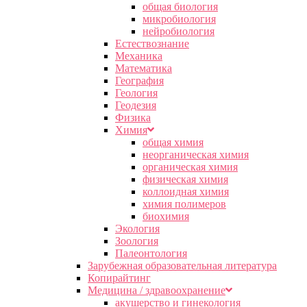
общая биология
микробиология
нейробиология
Естествознание
Механика
Математика
География
Геология
Геодезия
Физика
Химия
общая химия
неорганическая химия
органическая химия
физическая химия
коллоидная химия
химия полимеров
биохимия
Экология
Зоология
Палеонтология
Зарубежная образовательная литература
Копирайтинг
Медицина / здравоохранение
акушерство и гинекология