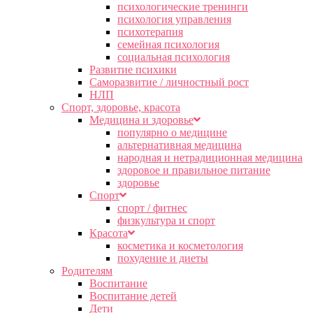
психологические тренинги
психология управления
психотерапия
семейная психология
социальная психология
Развитие психики
Саморазвитие / личностный рост
НЛП
Спорт, здоровье, красота
Медицина и здоровье
популярно о медицине
альтернативная медицина
народная и нетрадиционная медицина
здоровое и правильное питание
здоровье
Спорт
спорт / фитнес
физкультура и спорт
Красота
косметика и косметология
похудение и диеты
Родителям
Воспитание
Воспитание детей
Дети