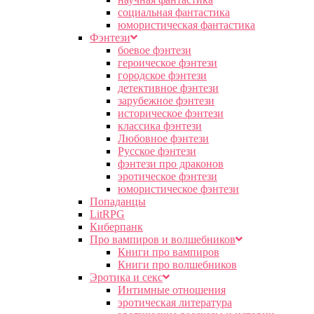
социальная фантастика
юмористическая фантастика
Фэнтези
боевое фэнтези
героическое фэнтези
городское фэнтези
детективное фэнтези
зарубежное фэнтези
историческое фэнтези
классика фэнтези
Любовное фэнтези
Русское фэнтези
фэнтези про драконов
эротическое фэнтези
юмористическое фэнтези
Попаданцы
LitRPG
Киберпанк
Про вампиров и волшебников
Книги про вампиров
Книги про волшебников
Эротика и секс
Интимные отношения
эротическая литература