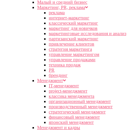
Малый и средний бизнес
Маркетинг, PR, реклама
реклама
интернет-маркетинг
классический маркетинг
маркетинг для новичков
маркетинговые исследования и анализ
партизанский маркетинг
привлечение клиентов
стратегия маркетинга
управление маркетингом
управление продажами
техника продаж
PR
брендинг
Менеджмент
IT-менеджмент
project-менеджмент
классика менеджмента
организационный менеджмент
производственный менеджмент
стратегический менеджмент
финансовый менеджмент
японский менеджмент
Менеджмент и кадры