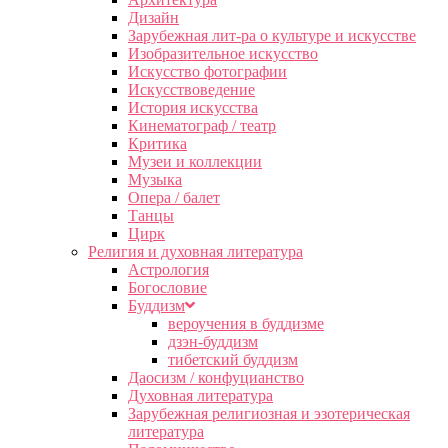
Дизайн
Зарубежная лит-ра о культуре и искусстве
Изобразительное искусство
Искусство фотографии
Искусствоведение
История искусства
Кинематограф / театр
Критика
Музеи и коллекции
Музыка
Опера / балет
Танцы
Цирк
Религия и духовная литература
Астрология
Богословие
Буддизм
вероучения в буддизме
дзэн-буддизм
тибетский буддизм
Даосизм / конфуцианство
Духовная литература
Зарубежная религиозная и эзотерическая
литература