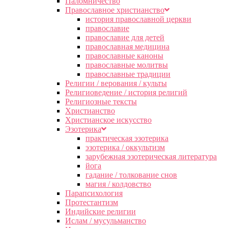
Паломничество
Православное христианство
история православной церкви
православие
православие для детей
православная медицина
православные каноны
православные молитвы
православные традиции
Религии / верования / культы
Религиоведение / история религий
Религиозные тексты
Христианство
Христианское искусство
Эзотерика
практическая эзотерика
эзотерика / оккультизм
зарубежная эзотерическая литература
йога
гадание / толкование снов
магия / колдовство
Парапсихология
Протестантизм
Индийские религии
Ислам / мусульманство