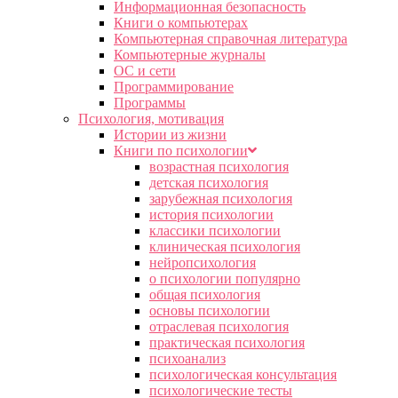
Информационная безопасность
Книги о компьютерах
Компьютерная справочная литература
Компьютерные журналы
ОС и сети
Программирование
Программы
Психология, мотивация
Истории из жизни
Книги по психологии
возрастная психология
детская психология
зарубежная психология
история психологии
классики психологии
клиническая психология
нейропсихология
о психологии популярно
общая психология
основы психологии
отраслевая психология
практическая психология
психоанализ
психологическая консультация
психологические тесты