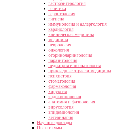
гастроэнтерология
генетика
геронтология
гигиена
иммунология и аллергология
кардиология
клиническая медицина
медицина
неврология
онкология
оториноларингология
паразитология
педиатрия и неонатология
прикладные отрасли медицины
психиатрия
стоматология
фармакология
хирургия
эндокринология
анатомия и физиология
вирусология
эпидемиология
ветеринария
Научные доклады
Практикумы