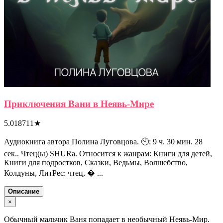
Приключения Вани в Неявь-Мире
5.018711
★
Аудиокнига автора Полина Луговцова. 🕙: 9 ч. 30 мин. 28
сек.. Чтец(ы) SHURa. Относится к жанрам: Книги для детей,
Книги для подростков, Сказки, Ведьмы, Волшебство,
Колдуны, ЛитРес: чтец, � ...
Описание
×
Обычный мальчик Ваня попадает в необычный Неявь-Мир.