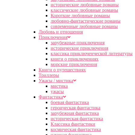
исторические любовные романы
классические любовные романы
Короткие любовные романы
любовно-фантастические романы
современные любовные романы
Любовь и отношения
Приключения
зарубежные приключения
исторические приключения
классика приключенческой литературы
книги о приключениях
морские приключения
Книги о путешествиях
Триллеры
Ужасы / мистика
мистика
ужасы
Фантастика
боевая фантастика
героическая фантастика
зарубежная фантастика
историческая фантастика
Классика фантастики
космическая фантастика
научная фантастика