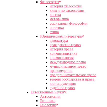
Философия
история философии
книги по философии
логика
метафизика
социальная философия
эстетика
этика
Юридическая литература
адвокатура
гражданское право
история права
криминалистика
криминология
международное право
муниципальное право
правоведение
предпринимательское право
теория государства и права
юриспруденция
судебное право
Естественные науки
Астрономия
Ботаника
Биология