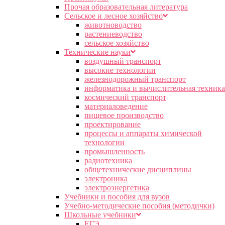
Прочая образовательная литература
Сельское и лесное хозяйство
животноводство
растениеводство
сельское хозяйство
Технические науки
воздушный транспорт
высокие технологии
железнодорожный транспорт
информатика и вычислительная техника
космический транспорт
материаловедение
пищевое производство
проектирование
процессы и аппараты химической
технологии
промышленность
радиотехника
общетехнические дисциплины
электроника
электроэнергетика
Учебники и пособия для вузов
Учебно-методические пособия (методички)
Школьные учебники
ЕГЭ