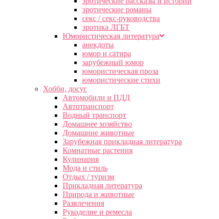
эротические рассказы и истории
эротические романы
секс / секс-руководства
эротика ЛГБТ
Юмористическая литература
анекдоты
юмор и сатира
зарубежный юмор
юмористическая проза
юмористические стихи
Хобби, досуг
Автомобили и ПДД
Автотранспорт
Водный транспорт
Домашнее хозяйство
Домашние животные
Зарубежная прикладная литература
Комнатные растения
Кулинария
Мода и стиль
Отдых / туризм
Прикладная литература
Природа и животные
Развлечения
Рукоделие и ремесла