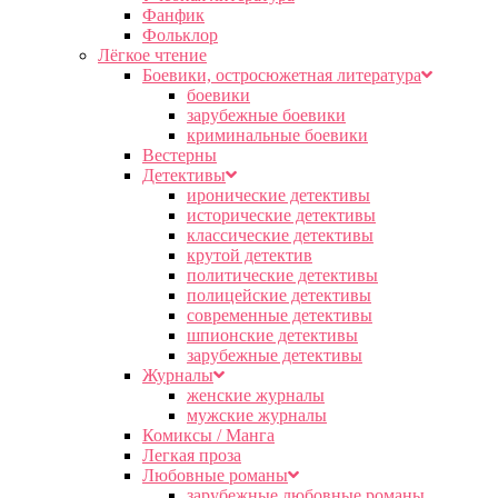
Фанфик
Фольклор
Лёгкое чтение
Боевики, остросюжетная литература
боевики
зарубежные боевики
криминальные боевики
Вестерны
Детективы
иронические детективы
исторические детективы
классические детективы
крутой детектив
политические детективы
полицейские детективы
современные детективы
шпионские детективы
зарубежные детективы
Журналы
женские журналы
мужские журналы
Комиксы / Манга
Легкая проза
Любовные романы
зарубежные любовные романы