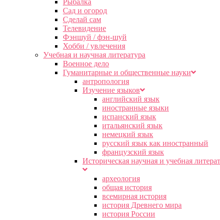
Рыбалка
Сад и огород
Сделай сам
Телевидение
Фэншуй / фэн-шуй
Хобби / увлечения
Учебная и научная литература
Военное дело
Гуманитарные и общественные науки
антропология
Изучение языков
английский язык
иностранные языки
испанский язык
итальянский язык
немецкий язык
русский язык как иностранный
французский язык
Историческая научная и учебная литера
археология
общая история
всемирная история
история Древнего мира
история России