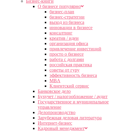
Бизнес-книги
О бизнесе популярно
бизнес-план
бизнес-стратегии
выход из бизнеса
инновации в бизнесе
консалтинг
креатив / идеи
организация офиса
привлечение инвестиций
просто о бизнесе
работа с долгами
российская практика
советы от гуру
эффективность бизнеса
MBA
Клиентский сервис
Банковское дело
Бухучет / налогообложение / аудит
Государственное и муниципальное
управление
Делопроизводство
Зарубежная деловая литература
Интернет-бизнес
Кадровый менеджмент