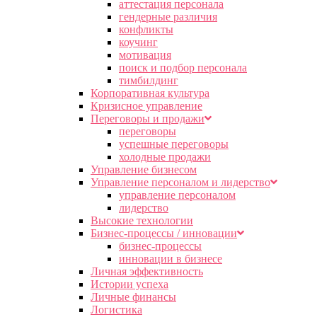
аттестация персонала
гендерные различия
конфликты
коучинг
мотивация
поиск и подбор персонала
тимбилдинг
Корпоративная культура
Кризисное управление
Переговоры и продажи
переговоры
успешные переговоры
холодные продажи
Управление бизнесом
Управление персоналом и лидерство
управление персоналом
лидерство
Высокие технологии
Бизнес-процессы / инновации
бизнес-процессы
инновации в бизнесе
Личная эффективность
Истории успеха
Личные финансы
Логистика