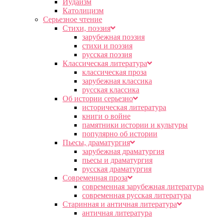
Иудаизм
Католицизм
Серьезное чтение
Cтихи, поэзия
зарубежная поэзия
стихи и поэзия
русская поэзия
Классическая литература
классическая проза
зарубежная классика
русская классика
Об истории серьезно
историческая литература
книги о войне
памятники истории и культуры
популярно об истории
Пьесы, драматургия
зарубежная драматургия
пьесы и драматургия
русская драматургия
Современная проза
современная зарубежная литература
современная русская литература
Старинная и античная литература
античная литература