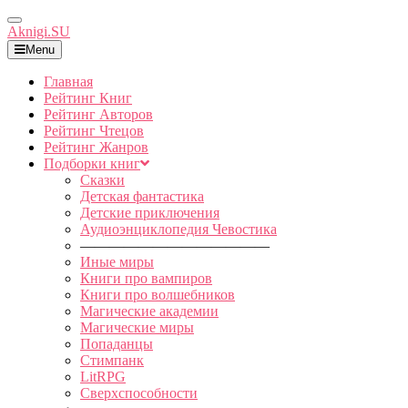
Toggle
Aknigi.SU
Navigation
Menu
Главная
Рейтинг Книг
Рейтинг Авторов
Рейтинг Чтецов
Рейтинг Жанров
Подборки книг
Сказки
Детская фантастика
Детские приключения
Аудиоэнциклопедия Чевостика
—————————————
Иные миры
Книги про вампиров
Книги про волшебников
Магические академии
Магические миры
Попаданцы
Стимпанк
LitRPG
Сверхспособности