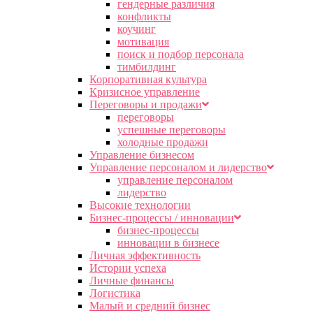
гендерные различия
конфликты
коучинг
мотивация
поиск и подбор персонала
тимбилдинг
Корпоративная культура
Кризисное управление
Переговоры и продажи
переговоры
успешные переговоры
холодные продажи
Управление бизнесом
Управление персоналом и лидерство
управление персоналом
лидерство
Высокие технологии
Бизнес-процессы / инновации
бизнес-процессы
инновации в бизнесе
Личная эффективность
Истории успеха
Личные финансы
Логистика
Малый и средний бизнес