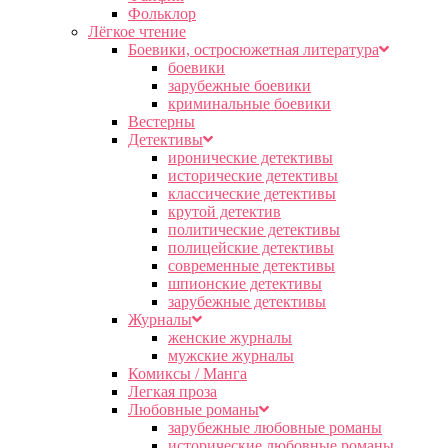
Фольклор
Лёгкое чтение
Боевики, остросюжетная литература
боевики
зарубежные боевики
криминальные боевики
Вестерны
Детективы
иронические детективы
исторические детективы
классические детективы
крутой детектив
политические детективы
полицейские детективы
современные детективы
шпионские детективы
зарубежные детективы
Журналы
женские журналы
мужские журналы
Комиксы / Манга
Легкая проза
Любовные романы
зарубежные любовные романы
исторические любовные романы