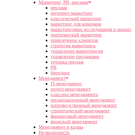
Маркетинг, PR, реклама
реклама
интернет-маркетинг
классический маркетинг
маркетинг для новичков
маркетинговые исследования и анализ
партизанский маркетинг
привлечение клиентов
стратегия маркетинга
управление маркетингом
управление продажами
техника продаж
PR
брендинг
Менеджмент
IT-менеджмент
project-менеджмент
классика менеджмента
организационный менеджмент
производственный менеджмент
стратегический менеджмент
финансовый менеджмент
японский менеджмент
Менеджмент и кадры
Недвижимость