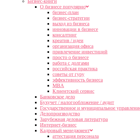
Бизнес-книги
О бизнесе популярно
бизнес-план
бизнес-стратегии
выход из бизнеса
инновации в бизнесе
консалтинг
креатив / идеи
организация офиса
привлечение инвестиций
просто о бизнесе
работа с долгами
российская практика
советы от гуру
эффективность бизнеса
MBA
Клиентский сервис
Банковское дело
Бухучет / налогообложение / аудит
Государственное и муниципальное управлени
Делопроизводство
Зарубежная деловая литература
Интернет-бизнес
Кадровый менеджмент
аттестация персонала