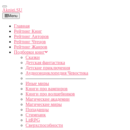
Toggle
Aknigi.SU
Navigation
Menu
Главная
Рейтинг Книг
Рейтинг Авторов
Рейтинг Чтецов
Рейтинг Жанров
Подборки книг
Сказки
Детская фантастика
Детские приключения
Аудиоэнциклопедия Чевостика
—————————————
Иные миры
Книги про вампиров
Книги про волшебников
Магические академии
Магические миры
Попаданцы
Стимпанк
LitRPG
Сверхспособности