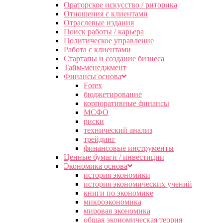
Ораторское искусство / риторика
Отношения с клиентами
Отраслевые издания
Поиск работы / карьера
Политическое управление
Работа с клиентами
Стартапы и создание бизнеса
Тайм-менеджмент
Финансы основа
Forex
бюджетирование
корпоративные финансы
МСФО
риски
технический анализ
трейдинг
финансовые инструменты
Ценные бумаги / инвестиции
Экономика основа
история экономики
история экономических учений
книги по экономике
микроэкономика
мировая экономика
общая экономическая теория