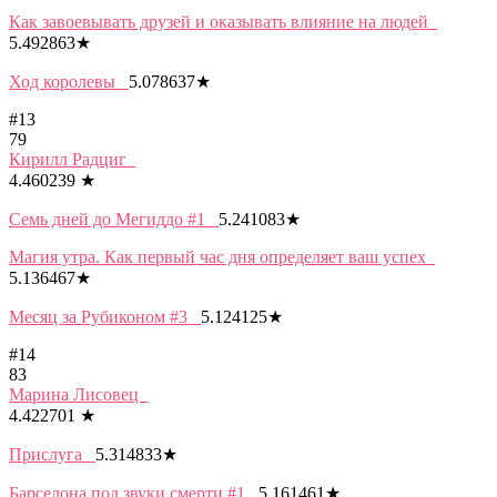
Как завоевывать друзей и оказывать влияние на людей
5.492863
★
Ход королевы
5.078637
★
#13
79
Кирилл Радциг
4.460239
★
Семь дней до Мегиддо #1
5.241083
★
Магия утра. Как первый час дня определяет ваш успех
5.136467
★
Месяц за Рубиконом #3
5.124125
★
#14
83
Марина Лисовец
4.422701
★
Прислуга
5.314833
★
Барселона под звуки смерти #1
5.161461
★