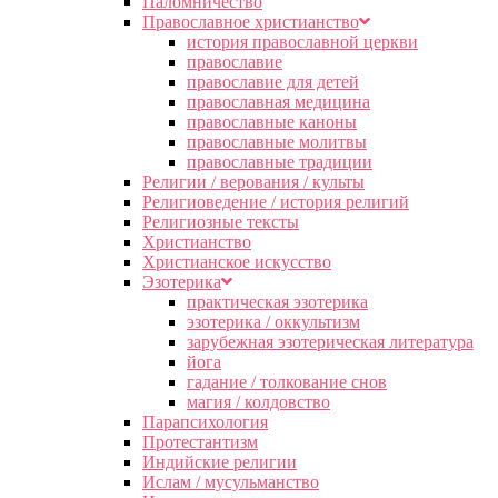
Паломничество
Православное христианство
история православной церкви
православие
православие для детей
православная медицина
православные каноны
православные молитвы
православные традиции
Религии / верования / культы
Религиоведение / история религий
Религиозные тексты
Христианство
Христианское искусство
Эзотерика
практическая эзотерика
эзотерика / оккультизм
зарубежная эзотерическая литература
йога
гадание / толкование снов
магия / колдовство
Парапсихология
Протестантизм
Индийские религии
Ислам / мусульманство