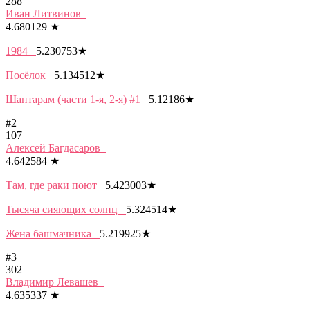
288
Иван Литвинов
4.680129
★
1984
5.230753
★
Посёлок
5.134512
★
Шантарам (части 1-я, 2-я) #1
5.12186
★
#2
107
Алексей Багдасаров
4.642584
★
Там, где раки поют
5.423003
★
Тысяча сияющих солнц
5.324514
★
Жена башмачника
5.219925
★
#3
302
Владимир Левашев
4.635337
★