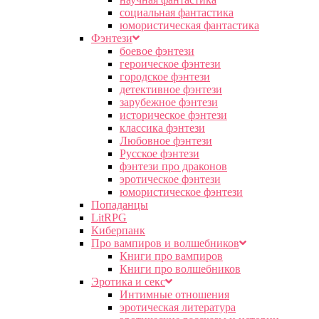
социальная фантастика
юмористическая фантастика
Фэнтези
боевое фэнтези
героическое фэнтези
городское фэнтези
детективное фэнтези
зарубежное фэнтези
историческое фэнтези
классика фэнтези
Любовное фэнтези
Русское фэнтези
фэнтези про драконов
эротическое фэнтези
юмористическое фэнтези
Попаданцы
LitRPG
Киберпанк
Про вампиров и волшебников
Книги про вампиров
Книги про волшебников
Эротика и секс
Интимные отношения
эротическая литература