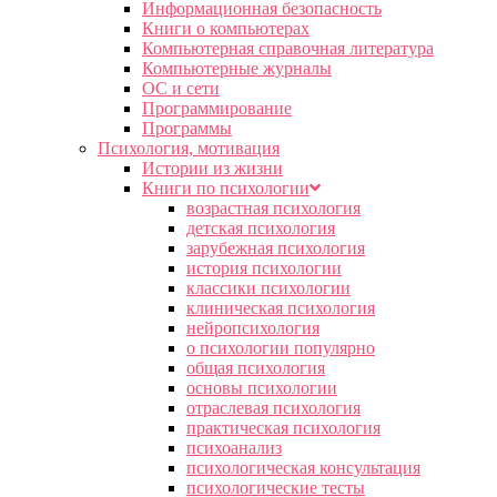
Информационная безопасность
Книги о компьютерах
Компьютерная справочная литература
Компьютерные журналы
ОС и сети
Программирование
Программы
Психология, мотивация
Истории из жизни
Книги по психологии
возрастная психология
детская психология
зарубежная психология
история психологии
классики психологии
клиническая психология
нейропсихология
о психологии популярно
общая психология
основы психологии
отраслевая психология
практическая психология
психоанализ
психологическая консультация
психологические тесты