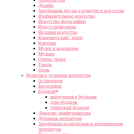
Дизайн
Зарубежная лит-ра о культуре и искусстве
Изобразительное искусство
Искусство фотографии
Искусствоведение
История искусства
Кинематограф / театр
Критика
Музеи и коллекции
Музыка
Опера / балет
Танцы
Цирк
Религия и духовная литература
Астрология
Богословие
Буддизм
вероучения в буддизме
дзэн-буддизм
тибетский буддизм
Даосизм / конфуцианство
Духовная литература
Зарубежная религиозная и эзотерическая
литература