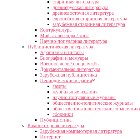
старинная литература
древнерусская литература
древневосточная литература
европейская старинная литература
зарубежная старинная литература
Контркультура
Мифы / легенды / эпос
Научно-популярная литература
Публицистическая литература
Афоризмы и цитаты
Биографии и мемуары
Военное дело / спецслужбы
Документальная литература
Зарубежная публицистика
Периодические издания
газеты
журнальные издания
научно-популярные журналы
общественно-политические журналы
общественно-политические справочник
сборники
Публицистика
Компьютерная литература
Зарубежная компьютерная литература
Интернет