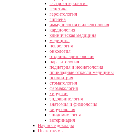
гастроэнтерология
генетика
геронтология
гигиена
иммунология и аллергология
кардиология
клиническая медицина
медицина
неврология
онкология
оториноларингология
паразитология
педиатрия и неонатология
прикладные отрасли медицины
психиатрия
стоматология
фармакология
хирургия
эндокринология
анатомия и физиология
вирусология
эпидемиология
ветеринария
Научные доклады
Практикумы