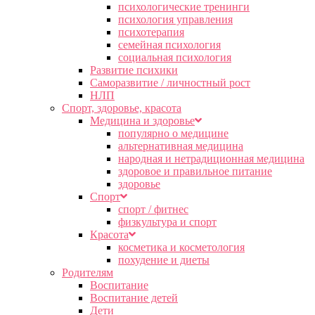
психологические тренинги
психология управления
психотерапия
семейная психология
социальная психология
Развитие психики
Саморазвитие / личностный рост
НЛП
Спорт, здоровье, красота
Медицина и здоровье
популярно о медицине
альтернативная медицина
народная и нетрадиционная медицина
здоровое и правильное питание
здоровье
Спорт
спорт / фитнес
физкультура и спорт
Красота
косметика и косметология
похудение и диеты
Родителям
Воспитание
Воспитание детей
Дети