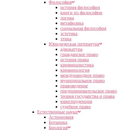
Философия
история философии
книги по философии
логика
метафизика
социальная философия
эстетика
этика
Юридическая литература
адвокатура
гражданское право
история права
криминалистика
криминология
международное право
муниципальное право
правоведение
предпринимательское право
теория государства и права
юриспруденция
судебное право
Естественные науки
Астрономия
Ботаника
Биология