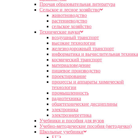
Прочая образовательная литература
Сельское и лесное хозяйство
животноводство
растениеводство
сельское хозяйство
Технические науки
воздушный транспорт
высокие технологии
железнодорожный транспорт
информатика и вычислительная техника
космический транспорт
материаловедение
пищевое производство
проектирование
процессы и аппараты химической
технологии
промышленность
радиотехника
общетехнические дисциплины
электроника
электроэнергетика
Учебники и пособия для вузов
Учебно-методические пособия (методички)
Школьные учебники
ЕГЭ