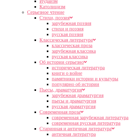
Иудаизм
Католицизм
Серьезное чтение
Cтихи, поэзия
зарубежная поэзия
стихи и поэзия
русская поэзия
Классическая литература
классическая проза
зарубежная классика
русская классика
Об истории серьезно
историческая литература
книги о войне
памятники истории и культуры
популярно об истории
Пьесы, драматургия
зарубежная драматургия
пьесы и драматургия
русская драматургия
Современная проза
современная зарубежная литература
современная русская литература
Старинная и античная литература
античная литература