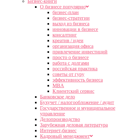
Бизнес-книги
О бизнесе популярно
бизнес-план
бизнес-стратегии
выход из бизнеса
инновации в бизнесе
консалтинг
креатив / идеи
организация офиса
привлечение инвестиций
просто о бизнесе
работа с долгами
российская практика
советы от гуру
эффективность бизнеса
MBA
Клиентский сервис
Банковское дело
Бухучет / налогообложение / аудит
Государственное и муниципальное
управление
Делопроизводство
Зарубежная деловая литература
Интернет-бизнес
Кадровый менеджмент