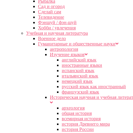
Рыбалка
Сад и огород
Сделай сам
Телевидение
Фэншуй / фэн-шуй
Хобби / увлечения
Учебная и научная литература
Военное дело
Гуманитарные и общественные науки
антропология
Изучение языков
английский язык
иностранные языки
испанский язык
итальянский язык
немецкий язык
русский язык как иностранный
французский язык
Историческая научная и учебная литера
археология
общая история
всемирная история
история Древнего мира
история России