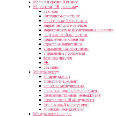
Малый и средний бизнес
Маркетинг, PR, реклама
реклама
интернет-маркетинг
классический маркетинг
маркетинг для новичков
маркетинговые исследования и анализ
партизанский маркетинг
привлечение клиентов
стратегия маркетинга
управление маркетингом
управление продажами
техника продаж
PR
брендинг
Менеджмент
IT-менеджмент
project-менеджмент
классика менеджмента
организационный менеджмент
производственный менеджмент
стратегический менеджмент
финансовый менеджмент
японский менеджмент
Менеджмент и кадры