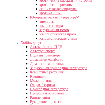
эротические рассказы и истории
эротические романы
секс / секс-руководства
эротика ЛГБТ
Юмористическая литература
анекдоты
юмор и сатира
зарубежный юмор
юмористическая проза
юмористические стихи
Хобби, досуг
Автомобили и ПДД
Автотранспорт
Водный транспорт
Домашнее хозяйство
Домашние животные
Зарубежная прикладная литература
Комнатные растения
Кулинария
Мода и стиль
Отдых / туризм
Прикладная литература
Природа и животные
Развлечения
Рукоделие и ремесла