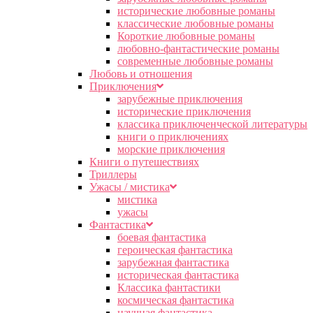
исторические любовные романы
классические любовные романы
Короткие любовные романы
любовно-фантастические романы
современные любовные романы
Любовь и отношения
Приключения
зарубежные приключения
исторические приключения
классика приключенческой литературы
книги о приключениях
морские приключения
Книги о путешествиях
Триллеры
Ужасы / мистика
мистика
ужасы
Фантастика
боевая фантастика
героическая фантастика
зарубежная фантастика
историческая фантастика
Классика фантастики
космическая фантастика
научная фантастика