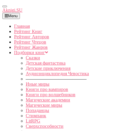
Toggle
Aknigi.SU
Navigation
Menu
Главная
Рейтинг Книг
Рейтинг Авторов
Рейтинг Чтецов
Рейтинг Жанров
Подборки книг
Сказки
Детская фантастика
Детские приключения
Аудиоэнциклопедия Чевостика
—————————————
Иные миры
Книги про вампиров
Книги про волшебников
Магические академии
Магические миры
Попаданцы
Стимпанк
LitRPG
Сверхспособности