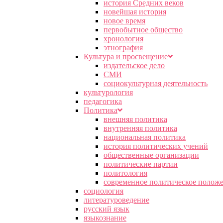
история Средних веков
новейшая история
новое время
первобытное общество
хронология
этнография
Культура и просвещение
издательское дело
СМИ
социокультурная деятельность
культурология
педагогика
Политика
внешняя политика
внутренняя политика
национальная политика
история политических учений
общественные организации
политические партии
политология
современное политическое полож
социология
литературоведение
русский язык
языкознание