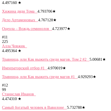
4.497160
★
Хижина дяди Тома
4.793706
★
Дело Артамоновых
4.767128
★
Оцеола – Вождь семинолов
4.723977
★
#11
225
Алла Човжик
4.495364
★
Травница, или Как выжить среди магов. Том 2 #2
5.00681
★
Императорский отбор #1
4.970019
★
Травница, или Как выжить среди магов #1
4.929293
★
#12
99
Станислав Иванов
4.474310
★
Самый богатый человек в Вавилоне
5.732788
★