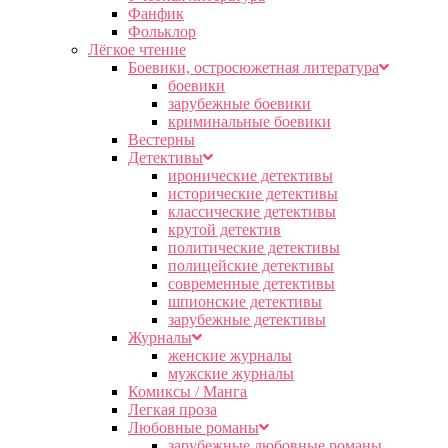
Фанфик
Фольклор
Лёгкое чтение
Боевики, остросюжетная литература
боевики
зарубежные боевики
криминальные боевики
Вестерны
Детективы
иронические детективы
исторические детективы
классические детективы
крутой детектив
политические детективы
полицейские детективы
современные детективы
шпионские детективы
зарубежные детективы
Журналы
женские журналы
мужские журналы
Комиксы / Манга
Легкая проза
Любовные романы
зарубежные любовные романы