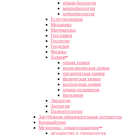
общая биология
микробиология
нейробиология
Естествознание
Механика
Математика
География
Геология
Геодезия
Физика
Химия
общая химия
неорганическая химия
органическая химия
физическая химия
коллоидная химия
химия полимеров
биохимия
Экология
Зоология
Палеонтология
Зарубежная образовательная литература
Копирайтинг
Медицина / здравоохранение
акушерство и гинекология