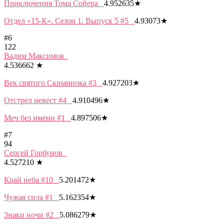
Приключения Тома Сойера
4.952635
★
Отдел «15-К». Сезон 1. Выпуск 5 #5
4.93073
★
#6
122
Вадим Максимов
4.536662
★
Век святого Скиминока #3
4.927203
★
Отстрел невест #4
4.910496
★
Меч без имени #1
4.897506
★
#7
94
Сергей Горбунов
4.527210
★
Край неба #10
5.201472
★
Чужая сила #1
5.162354
★
Знаки ночи #2
5.086279
★