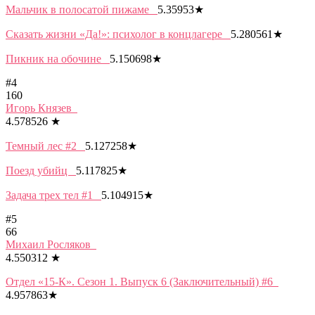
Мальчик в полосатой пижаме
5.35953
★
Сказать жизни «Да!»: психолог в концлагере
5.280561
★
Пикник на обочине
5.150698
★
#4
160
Игорь Князев
4.578526
★
Темный лес #2
5.127258
★
Поезд убийц
5.117825
★
Задача трех тел #1
5.104915
★
#5
66
Михаил Росляков
4.550312
★
Отдел «15-К». Сезон 1. Выпуск 6 (Заключительный) #6
4.957863
★