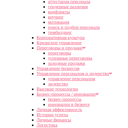
аттестация персонала
гендерные различия
конфликты
коучинг
мотивация
поиск и подбор персонала
тимбилдинг
Корпоративная культура
Кризисное управление
Переговоры и продажи
переговоры
успешные переговоры
холодные продажи
Управление бизнесом
Управление персоналом и лидерство
управление персоналом
лидерство
Высокие технологии
Бизнес-процессы / инновации
бизнес-процессы
инновации в бизнесе
Личная эффективность
Истории успеха
Личные финансы
Логистика