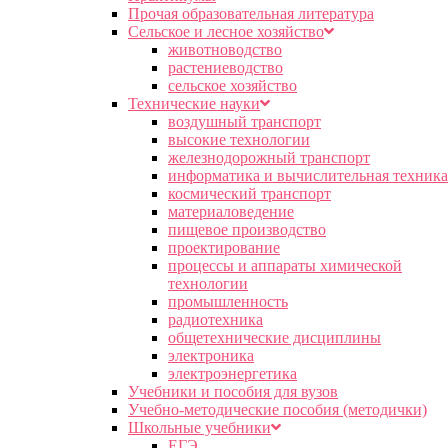
Прочая образовательная литература
Сельское и лесное хозяйство
животноводство
растениеводство
сельское хозяйство
Технические науки
воздушный транспорт
высокие технологии
железнодорожный транспорт
информатика и вычислительная техника
космический транспорт
материаловедение
пищевое производство
проектирование
процессы и аппараты химической
технологии
промышленность
радиотехника
общетехнические дисциплины
электроника
электроэнергетика
Учебники и пособия для вузов
Учебно-методические пособия (методички)
Школьные учебники
ЕГЭ