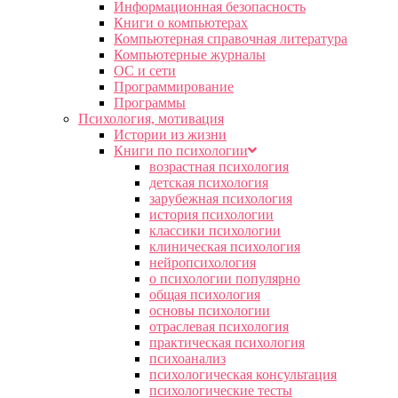
Информационная безопасность
Книги о компьютерах
Компьютерная справочная литература
Компьютерные журналы
ОС и сети
Программирование
Программы
Психология, мотивация
Истории из жизни
Книги по психологии
возрастная психология
детская психология
зарубежная психология
история психологии
классики психологии
клиническая психология
нейропсихология
о психологии популярно
общая психология
основы психологии
отраслевая психология
практическая психология
психоанализ
психологическая консультация
психологические тесты