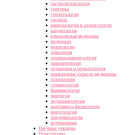
гастроэнтерология
генетика
геронтология
гигиена
иммунология и аллергология
кардиология
клиническая медицина
медицина
неврология
онкология
оториноларингология
паразитология
педиатрия и неонатология
прикладные отрасли медицины
психиатрия
стоматология
фармакология
хирургия
эндокринология
анатомия и физиология
вирусология
эпидемиология
ветеринария
Научные доклады
Практикумы