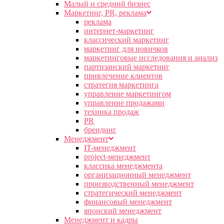
Малый и средний бизнес
Маркетинг, PR, реклама
реклама
интернет-маркетинг
классический маркетинг
маркетинг для новичков
маркетинговые исследования и анализ
партизанский маркетинг
привлечение клиентов
стратегия маркетинга
управление маркетингом
управление продажами
техника продаж
PR
брендинг
Менеджмент
IT-менеджмент
project-менеджмент
классика менеджмента
организационный менеджмент
производственный менеджмент
стратегический менеджмент
финансовый менеджмент
японский менеджмент
Менеджмент и кадры