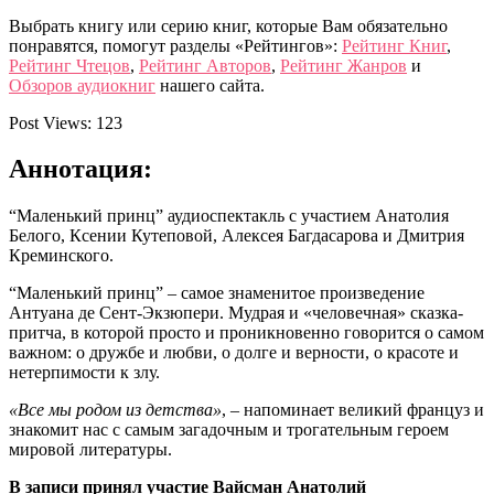
Выбрать книгу или серию книг, которые Вам обязательно
понравятся, помогут разделы «Рейтингов»:
Рейтинг Книг
,
Рейтинг Чтецов
,
Рейтинг Авторов
,
Рейтинг Жанров
и
Обзоров аудиокниг
нашего сайта.
Post Views:
123
Аннотация:
“Маленький принц” аудиоспектакль с участием Анатолия
Белого, Ксении Кутеповой, Алексея Багдасарова и Дмитрия
Креминского.
“Маленький принц” – самое знаменитое произведение
Антуана де Сент-Экзюпери. Мудрая и «человечная» сказка-
притча, в которой просто и проникновенно говорится о самом
важном: о дружбе и любви, о долге и верности, о красоте и
нетерпимости к злу.
«Все мы родом из детства»
, – напоминает великий француз и
знакомит нас с самым загадочным и трогательным героем
мировой литературы.
В записи принял участие Вайсман Анатолий