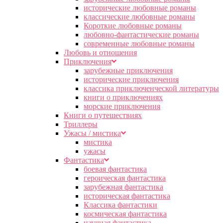
исторические любовные романы
классические любовные романы
Короткие любовные романы
любовно-фантастические романы
современные любовные романы
Любовь и отношения
Приключения
зарубежные приключения
исторические приключения
классика приключенческой литературы
книги о приключениях
морские приключения
Книги о путешествиях
Триллеры
Ужасы / мистика
мистика
ужасы
Фантастика
боевая фантастика
героическая фантастика
зарубежная фантастика
историческая фантастика
Классика фантастики
космическая фантастика
научная фантастика