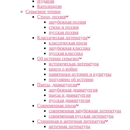
Иудаизм
Католицизм
Серьезное чтение
Cтихи, поэзия
зарубежная поэзия
стихи и поэзия
русская поэзия
Классическая литература
классическая проза
зарубежная классика
русская классика
Об истории серьезно
историческая литература
книги о войне
памятники истории и культуры
популярно об истории
Пьесы, драматургия
зарубежная драматургия
пьесы и драматургия
русская драматургия
Современная проза
современная зарубежная литература
современная русская литература
Старинная и античная литература
античная литература