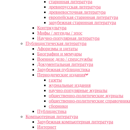
старинная литература
древнерусская литература
древневосточная литература
европейская старинная литература
зарубежная старинная литература
Контркультура
Мифы / легенды / эпос
Научно-популярная литература
Публицистическая литература
Афоризмы и цитаты
Биографии и мемуары
Военное дело / спецслужбы
Документальная литература
Зарубежная публицистика
Периодические издания
газеты
журнальные издания
научно-популярные журналы
общественно-политические журналы
общественно-политические справочник
сборники
Публицистика
Компьютерная литература
Зарубежная компьютерная литература
Интернет