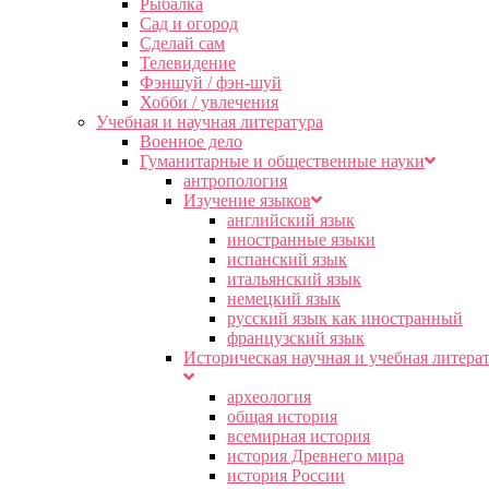
Рыбалка
Сад и огород
Сделай сам
Телевидение
Фэншуй / фэн-шуй
Хобби / увлечения
Учебная и научная литература
Военное дело
Гуманитарные и общественные науки
антропология
Изучение языков
английский язык
иностранные языки
испанский язык
итальянский язык
немецкий язык
русский язык как иностранный
французский язык
Историческая научная и учебная литера
археология
общая история
всемирная история
история Древнего мира
история России