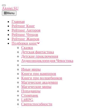
Toggle
Aknigi.SU
Navigation
Menu
Главная
Рейтинг Книг
Рейтинг Авторов
Рейтинг Чтецов
Рейтинг Жанров
Подборки книг
Сказки
Детская фантастика
Детские приключения
Аудиоэнциклопедия Чевостика
—————————————
Иные миры
Книги про вампиров
Книги про волшебников
Магические академии
Магические миры
Попаданцы
Стимпанк
LitRPG
Сверхспособности