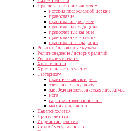
Паломничество
Православное христианство
история православной церкви
православие
православие для детей
православная медицина
православные каноны
православные молитвы
православные традиции
Религии / верования / культы
Религиоведение / история религий
Религиозные тексты
Христианство
Христианское искусство
Эзотерика
практическая эзотерика
эзотерика / оккультизм
зарубежная эзотерическая литература
йога
гадание / толкование снов
магия / колдовство
Парапсихология
Протестантизм
Индийские религии
Ислам / мусульманство