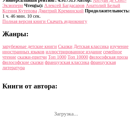
Универсальный рейтинг: 4.917515
Автор:
Антуан де Сент-
Экзюпери
Чтец(ы):
Алексей Багдасаров
Анатолий Белый
Ксения Кутепова
Дмитрий Креминский
Продолжительность:
1 ч. 46 мин. 10 сек.
Полная версия книги
Скачать аудиокнигу
Жанры:
зарубежные детские книги
Сказки
Детская классика
изучение
иностранных языков
иллюстрированное издание
семейное
чтение
сказки-притчи
Топ 1000
Топ 10000
философская проза
философские сказки
французская классика
французская
литература
Книги от автора:
Загрузка...