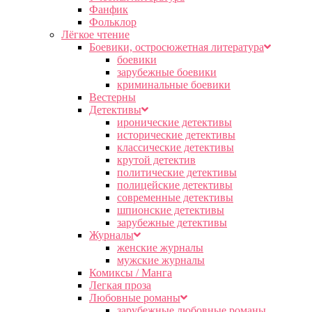
Фанфик
Фольклор
Лёгкое чтение
Боевики, остросюжетная литература
боевики
зарубежные боевики
криминальные боевики
Вестерны
Детективы
иронические детективы
исторические детективы
классические детективы
крутой детектив
политические детективы
полицейские детективы
современные детективы
шпионские детективы
зарубежные детективы
Журналы
женские журналы
мужские журналы
Комиксы / Манга
Легкая проза
Любовные романы
зарубежные любовные романы