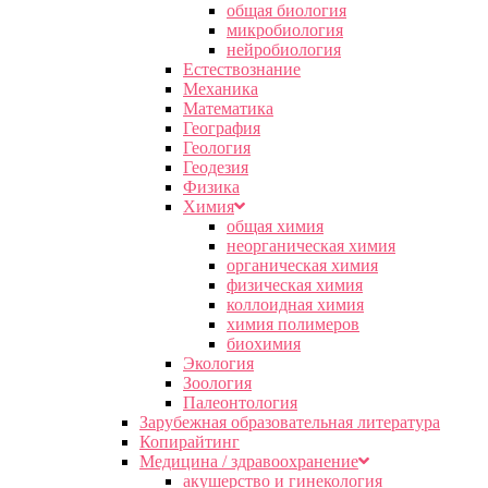
общая биология
микробиология
нейробиология
Естествознание
Механика
Математика
География
Геология
Геодезия
Физика
Химия
общая химия
неорганическая химия
органическая химия
физическая химия
коллоидная химия
химия полимеров
биохимия
Экология
Зоология
Палеонтология
Зарубежная образовательная литература
Копирайтинг
Медицина / здравоохранение
акушерство и гинекология