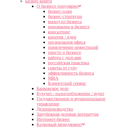
Бизнес-книги
О бизнесе популярно
бизнес-план
бизнес-стратегии
выход из бизнеса
инновации в бизнесе
консалтинг
креатив / идеи
организация офиса
привлечение инвестиций
просто о бизнесе
работа с долгами
российская практика
советы от гуру
эффективность бизнеса
MBA
Клиентский сервис
Банковское дело
Бухучет / налогообложение / аудит
Государственное и муниципальное
управление
Делопроизводство
Зарубежная деловая литература
Интернет-бизнес
Кадровый менеджмент