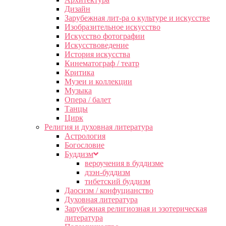
Дизайн
Зарубежная лит-ра о культуре и искусстве
Изобразительное искусство
Искусство фотографии
Искусствоведение
История искусства
Кинематограф / театр
Критика
Музеи и коллекции
Музыка
Опера / балет
Танцы
Цирк
Религия и духовная литература
Астрология
Богословие
Буддизм
вероучения в буддизме
дзэн-буддизм
тибетский буддизм
Даосизм / конфуцианство
Духовная литература
Зарубежная религиозная и эзотерическая
литература