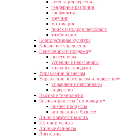
аттестация персонала
гендерные различия
конфликты
коучинг
мотивация
поиск и подбор персонала
тимбилдинг
Корпоративная культура
Кризисное управление
Переговоры и продажи
переговоры
успешные переговоры
холодные продажи
Управление бизнесом
Управление персоналом и лидерство
управление персоналом
лидерство
Высокие технологии
Бизнес-процессы / инновации
бизнес-процессы
инновации в бизнесе
Личная эффективность
Истории успеха
Личные финансы
Логистика