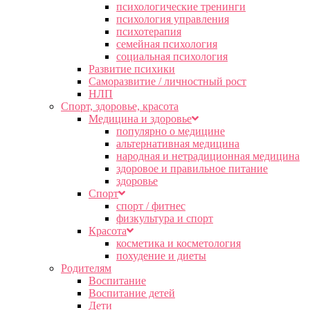
психологические тренинги
психология управления
психотерапия
семейная психология
социальная психология
Развитие психики
Саморазвитие / личностный рост
НЛП
Спорт, здоровье, красота
Медицина и здоровье
популярно о медицине
альтернативная медицина
народная и нетрадиционная медицина
здоровое и правильное питание
здоровье
Спорт
спорт / фитнес
физкультура и спорт
Красота
косметика и косметология
похудение и диеты
Родителям
Воспитание
Воспитание детей
Дети