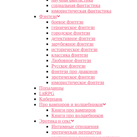
социальная фантастика
юмористическая фантастика
Фэнтези
боевое фэнтези
героическое фэнтези
городское фэнтези
детективное фэнтези
зарубежное фэнтези
историческое фэнтези
классика фэнтези
Любовное фэнтези
Русское фэнтези
фэнтези про драконов
эротическое фэнтези
юмористическое фэнтези
Попаданцы
LitRPG
Киберпанк
Про вампиров и волшебников
Книги про вампиров
Книги про волшебников
Эротика и секс
Интимные отношения
эротическая литература