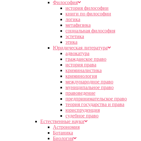
Философия
история философии
книги по философии
логика
метафизика
социальная философия
эстетика
этика
Юридическая литература
адвокатура
гражданское право
история права
криминалистика
криминология
международное право
муниципальное право
правоведение
предпринимательское право
теория государства и права
юриспруденция
судебное право
Естественные науки
Астрономия
Ботаника
Биология