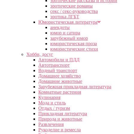
эротические рассказы и истории
эротические романы
секс / секс-руководства
эротика ЛГБТ
Юмористическая литература
анекдоты
юмор и сатира
зарубежный юмор
юмористическая проза
юмористические стихи
Хобби, досуг
Автомобили и ПДД
Автотранспорт
Водный транспорт
Домашнее хозяйство
Домашние животные
Зарубежная прикладная литература
Комнатные растения
Кулинария
Мода и стиль
Отдых / туризм
Прикладная литература
Природа и животные
Развлечения
Рукоделие и ремесла