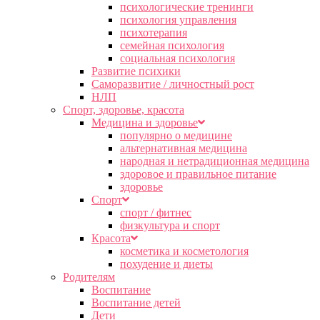
психологические тренинги
психология управления
психотерапия
семейная психология
социальная психология
Развитие психики
Саморазвитие / личностный рост
НЛП
Спорт, здоровье, красота
Медицина и здоровье
популярно о медицине
альтернативная медицина
народная и нетрадиционная медицина
здоровое и правильное питание
здоровье
Спорт
спорт / фитнес
физкультура и спорт
Красота
косметика и косметология
похудение и диеты
Родителям
Воспитание
Воспитание детей
Дети