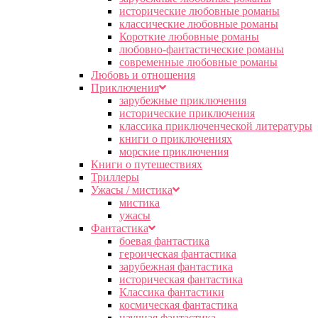
исторические любовные романы
классические любовные романы
Короткие любовные романы
любовно-фантастические романы
современные любовные романы
Любовь и отношения
Приключения
зарубежные приключения
исторические приключения
классика приключенческой литературы
книги о приключениях
морские приключения
Книги о путешествиях
Триллеры
Ужасы / мистика
мистика
ужасы
Фантастика
боевая фантастика
героическая фантастика
зарубежная фантастика
историческая фантастика
Классика фантастики
космическая фантастика
научная фантастика