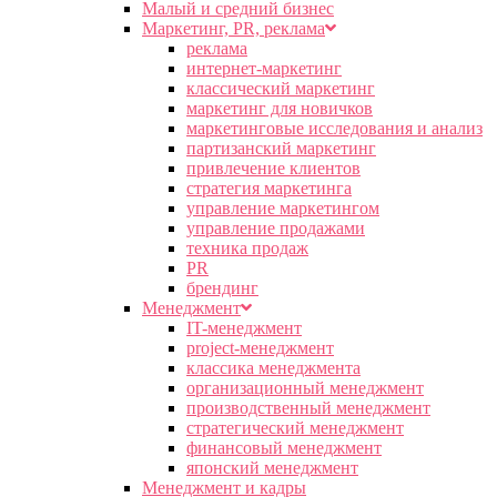
Малый и средний бизнес
Маркетинг, PR, реклама
реклама
интернет-маркетинг
классический маркетинг
маркетинг для новичков
маркетинговые исследования и анализ
партизанский маркетинг
привлечение клиентов
стратегия маркетинга
управление маркетингом
управление продажами
техника продаж
PR
брендинг
Менеджмент
IT-менеджмент
project-менеджмент
классика менеджмента
организационный менеджмент
производственный менеджмент
стратегический менеджмент
финансовый менеджмент
японский менеджмент
Менеджмент и кадры