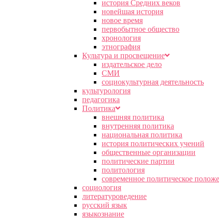
история Средних веков
новейшая история
новое время
первобытное общество
хронология
этнография
Культура и просвещение
издательское дело
СМИ
социокультурная деятельность
культурология
педагогика
Политика
внешняя политика
внутренняя политика
национальная политика
история политических учений
общественные организации
политические партии
политология
современное политическое полож
социология
литературоведение
русский язык
языкознание