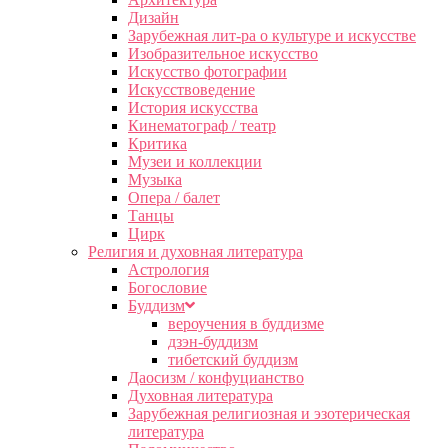
Дизайн
Зарубежная лит-ра о культуре и искусстве
Изобразительное искусство
Искусство фотографии
Искусствоведение
История искусства
Кинематограф / театр
Критика
Музеи и коллекции
Музыка
Опера / балет
Танцы
Цирк
Религия и духовная литература
Астрология
Богословие
Буддизм
вероучения в буддизме
дзэн-буддизм
тибетский буддизм
Даосизм / конфуцианство
Духовная литература
Зарубежная религиозная и эзотерическая
литература