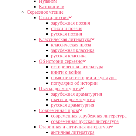
Иудаизм
Католицизм
Серьезное чтение
Cтихи, поэзия
зарубежная поэзия
стихи и поэзия
русская поэзия
Классическая литература
классическая проза
зарубежная классика
русская классика
Об истории серьезно
историческая литература
книги о войне
памятники истории и культуры
популярно об истории
Пьесы, драматургия
зарубежная драматургия
пьесы и драматургия
русская драматургия
Современная проза
современная зарубежная литература
современная русская литература
Старинная и античная литература
античная литература