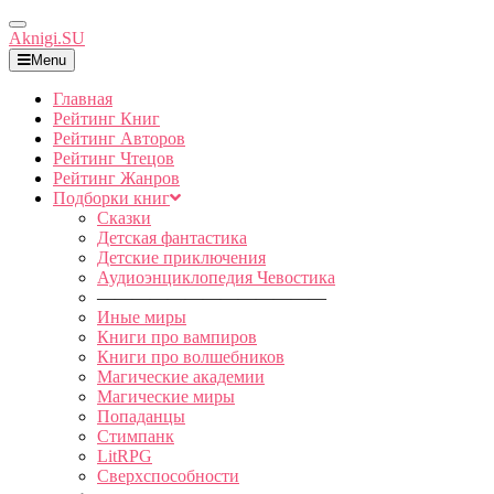
Toggle
Aknigi.SU
Navigation
Menu
Главная
Рейтинг Книг
Рейтинг Авторов
Рейтинг Чтецов
Рейтинг Жанров
Подборки книг
Сказки
Детская фантастика
Детские приключения
Аудиоэнциклопедия Чевостика
—————————————
Иные миры
Книги про вампиров
Книги про волшебников
Магические академии
Магические миры
Попаданцы
Стимпанк
LitRPG
Сверхспособности