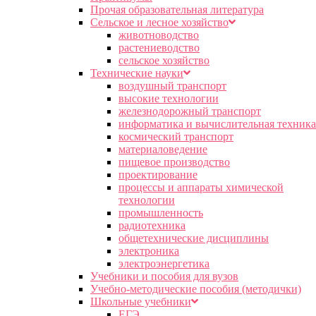
Прочая образовательная литература
Сельское и лесное хозяйство
животноводство
растениеводство
сельское хозяйство
Технические науки
воздушный транспорт
высокие технологии
железнодорожный транспорт
информатика и вычислительная техника
космический транспорт
материаловедение
пищевое производство
проектирование
процессы и аппараты химической
технологии
промышленность
радиотехника
общетехнические дисциплины
электроника
электроэнергетика
Учебники и пособия для вузов
Учебно-методические пособия (методички)
Школьные учебники
ЕГЭ