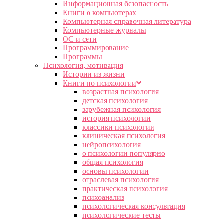
Информационная безопасность
Книги о компьютерах
Компьютерная справочная литература
Компьютерные журналы
ОС и сети
Программирование
Программы
Психология, мотивация
Истории из жизни
Книги по психологии
возрастная психология
детская психология
зарубежная психология
история психологии
классики психологии
клиническая психология
нейропсихология
о психологии популярно
общая психология
основы психологии
отраслевая психология
практическая психология
психоанализ
психологическая консультация
психологические тесты