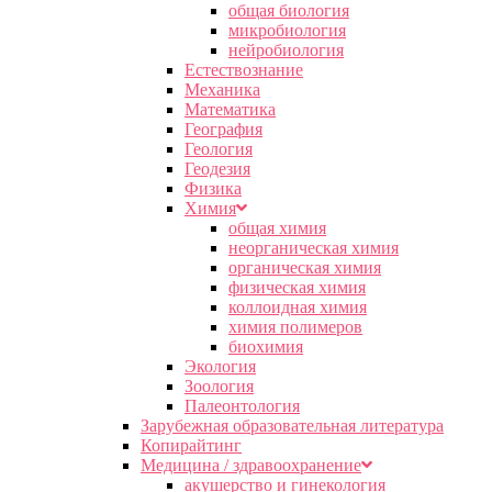
общая биология
микробиология
нейробиология
Естествознание
Механика
Математика
География
Геология
Геодезия
Физика
Химия
общая химия
неорганическая химия
органическая химия
физическая химия
коллоидная химия
химия полимеров
биохимия
Экология
Зоология
Палеонтология
Зарубежная образовательная литература
Копирайтинг
Медицина / здравоохранение
акушерство и гинекология