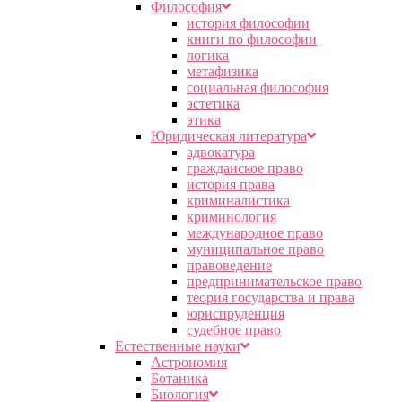
Философия
история философии
книги по философии
логика
метафизика
социальная философия
эстетика
этика
Юридическая литература
адвокатура
гражданское право
история права
криминалистика
криминология
международное право
муниципальное право
правоведение
предпринимательское право
теория государства и права
юриспруденция
судебное право
Естественные науки
Астрономия
Ботаника
Биология