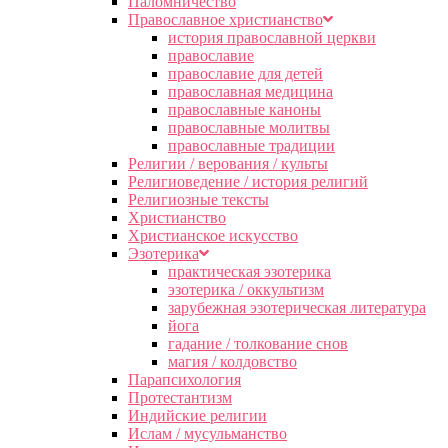
Паломничество
Православное христианство
история православной церкви
православие
православие для детей
православная медицина
православные каноны
православные молитвы
православные традиции
Религии / верования / культы
Религиоведение / история религий
Религиозные тексты
Христианство
Христианское искусство
Эзотерика
практическая эзотерика
эзотерика / оккультизм
зарубежная эзотерическая литература
йога
гадание / толкование снов
магия / колдовство
Парапсихология
Протестантизм
Индийские религии
Ислам / мусульманство