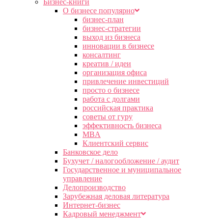
Бизнес-книги
О бизнесе популярно
бизнес-план
бизнес-стратегии
выход из бизнеса
инновации в бизнесе
консалтинг
креатив / идеи
организация офиса
привлечение инвестиций
просто о бизнесе
работа с долгами
российская практика
советы от гуру
эффективность бизнеса
MBA
Клиентский сервис
Банковское дело
Бухучет / налогообложение / аудит
Государственное и муниципальное
управление
Делопроизводство
Зарубежная деловая литература
Интернет-бизнес
Кадровый менеджмент