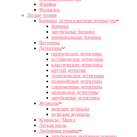
Фанфик
Фольклор
Лёгкое чтение
Боевики, остросюжетная литература
боевики
зарубежные боевики
криминальные боевики
Вестерны
Детективы
иронические детективы
исторические детективы
классические детективы
крутой детектив
политические детективы
полицейские детективы
современные детективы
шпионские детективы
зарубежные детективы
Журналы
женские журналы
мужские журналы
Комиксы / Манга
Легкая проза
Любовные романы
зарубежные любовные романы