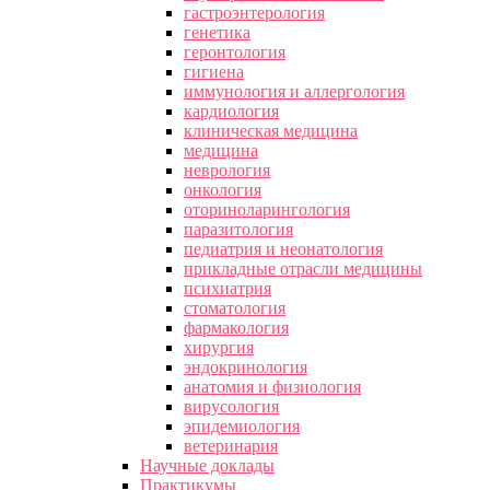
гастроэнтерология
генетика
геронтология
гигиена
иммунология и аллергология
кардиология
клиническая медицина
медицина
неврология
онкология
оториноларингология
паразитология
педиатрия и неонатология
прикладные отрасли медицины
психиатрия
стоматология
фармакология
хирургия
эндокринология
анатомия и физиология
вирусология
эпидемиология
ветеринария
Научные доклады
Практикумы