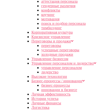
аттестация персонала
гендерные различия
конфликты
коучинг
мотивация
поиск и подбор персонала
тимбилдинг
Корпоративная культура
Кризисное управление
Переговоры и продажи
переговоры
успешные переговоры
холодные продажи
Управление бизнесом
Управление персоналом и лидерство
управление персоналом
лидерство
Высокие технологии
Бизнес-процессы / инновации
бизнес-процессы
инновации в бизнесе
Личная эффективность
Истории успеха
Личные финансы
Логистика