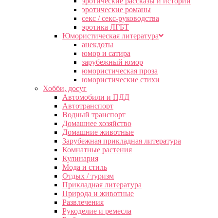
эротические рассказы и истории
эротические романы
секс / секс-руководства
эротика ЛГБТ
Юмористическая литература
анекдоты
юмор и сатира
зарубежный юмор
юмористическая проза
юмористические стихи
Хобби, досуг
Автомобили и ПДД
Автотранспорт
Водный транспорт
Домашнее хозяйство
Домашние животные
Зарубежная прикладная литература
Комнатные растения
Кулинария
Мода и стиль
Отдых / туризм
Прикладная литература
Природа и животные
Развлечения
Рукоделие и ремесла