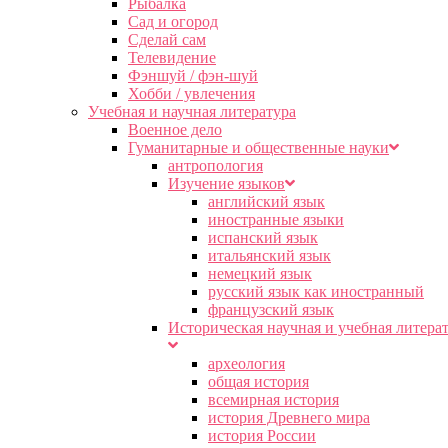
Рыбалка
Сад и огород
Сделай сам
Телевидение
Фэншуй / фэн-шуй
Хобби / увлечения
Учебная и научная литература
Военное дело
Гуманитарные и общественные науки
антропология
Изучение языков
английский язык
иностранные языки
испанский язык
итальянский язык
немецкий язык
русский язык как иностранный
французский язык
Историческая научная и учебная литера
археология
общая история
всемирная история
история Древнего мира
история России