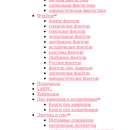
социальная фантастика
юмористическая фантастика
Фэнтези
боевое фэнтези
героическое фэнтези
городское фэнтези
детективное фэнтези
зарубежное фэнтези
историческое фэнтези
классика фэнтези
Любовное фэнтези
Русское фэнтези
фэнтези про драконов
эротическое фэнтези
юмористическое фэнтези
Попаданцы
LitRPG
Киберпанк
Про вампиров и волшебников
Книги про вампиров
Книги про волшебников
Эротика и секс
Интимные отношения
эротическая литература