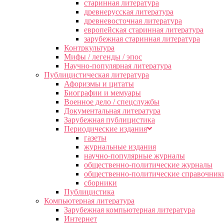
старинная литература
древнерусская литература
древневосточная литература
европейская старинная литература
зарубежная старинная литература
Контркультура
Мифы / легенды / эпос
Научно-популярная литература
Публицистическая литература
Афоризмы и цитаты
Биографии и мемуары
Военное дело / спецслужбы
Документальная литература
Зарубежная публицистика
Периодические издания
газеты
журнальные издания
научно-популярные журналы
общественно-политические журналы
общественно-политические справочник
сборники
Публицистика
Компьютерная литература
Зарубежная компьютерная литература
Интернет