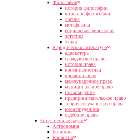
Философия
история философии
книги по философии
логика
метафизика
социальная философия
эстетика
этика
Юридическая литература
адвокатура
гражданское право
история права
криминалистика
криминология
международное право
муниципальное право
правоведение
предпринимательское право
теория государства и права
юриспруденция
судебное право
Естественные науки
Астрономия
Ботаника
Биология