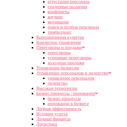
аттестация персонала
гендерные различия
конфликты
коучинг
мотивация
поиск и подбор персонала
тимбилдинг
Корпоративная культура
Кризисное управление
Переговоры и продажи
переговоры
успешные переговоры
холодные продажи
Управление бизнесом
Управление персоналом и лидерство
управление персоналом
лидерство
Высокие технологии
Бизнес-процессы / инновации
бизнес-процессы
инновации в бизнесе
Личная эффективность
Истории успеха
Личные финансы
Логистика