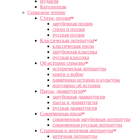
Иудаизм
Католицизм
Серьезное чтение
Cтихи, поэзия
зарубежная поэзия
стихи и поэзия
русская поэзия
Классическая литература
классическая проза
зарубежная классика
русская классика
Об истории серьезно
историческая литература
книги о войне
памятники истории и культуры
популярно об истории
Пьесы, драматургия
зарубежная драматургия
пьесы и драматургия
русская драматургия
Современная проза
современная зарубежная литература
современная русская литература
Старинная и античная литература
античная литература