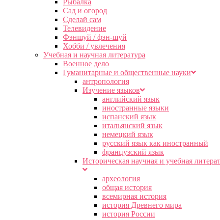
Рыбалка
Сад и огород
Сделай сам
Телевидение
Фэншуй / фэн-шуй
Хобби / увлечения
Учебная и научная литература
Военное дело
Гуманитарные и общественные науки
антропология
Изучение языков
английский язык
иностранные языки
испанский язык
итальянский язык
немецкий язык
русский язык как иностранный
французский язык
Историческая научная и учебная литера
археология
общая история
всемирная история
история Древнего мира
история России