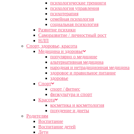
психологические тренинги
психология управления
психотерапия
семейная психология
социальная психология
Развитие психики
Саморазвитие / личностный рост
НЛП
Спорт, здоровье, красота
Медицина и здоровье
популярно о медицине
альтернативная медицина
народная и нетрадиционная медицина
здоровое и правильное питание
здоровье
Спорт
спорт / фитнес
физкультура и спорт
Красота
косметика и косметология
похудение и диеты
Родителям
Воспитание
Воспитание детей
Дети