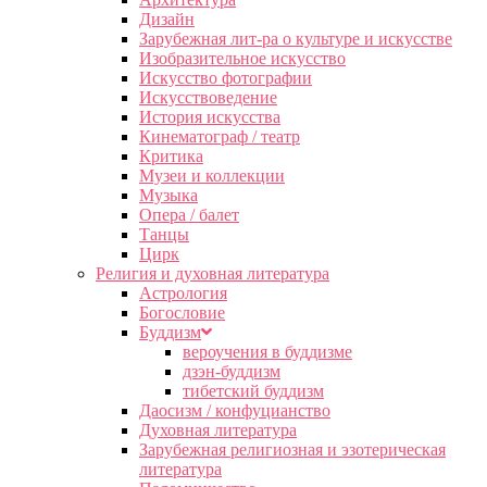
Дизайн
Зарубежная лит-ра о культуре и искусстве
Изобразительное искусство
Искусство фотографии
Искусствоведение
История искусства
Кинематограф / театр
Критика
Музеи и коллекции
Музыка
Опера / балет
Танцы
Цирк
Религия и духовная литература
Астрология
Богословие
Буддизм
вероучения в буддизме
дзэн-буддизм
тибетский буддизм
Даосизм / конфуцианство
Духовная литература
Зарубежная религиозная и эзотерическая
литература