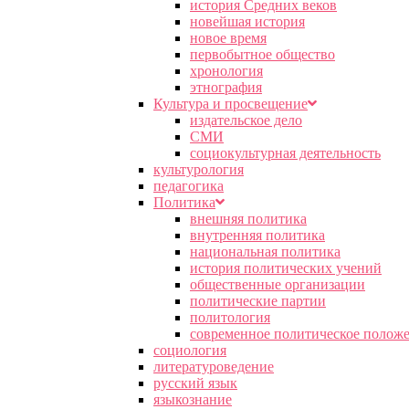
история Средних веков
новейшая история
новое время
первобытное общество
хронология
этнография
Культура и просвещение
издательское дело
СМИ
социокультурная деятельность
культурология
педагогика
Политика
внешняя политика
внутренняя политика
национальная политика
история политических учений
общественные организации
политические партии
политология
современное политическое полож
социология
литературоведение
русский язык
языкознание