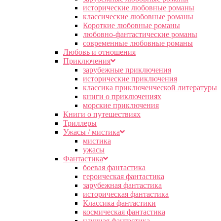
исторические любовные романы
классические любовные романы
Короткие любовные романы
любовно-фантастические романы
современные любовные романы
Любовь и отношения
Приключения
зарубежные приключения
исторические приключения
классика приключенческой литературы
книги о приключениях
морские приключения
Книги о путешествиях
Триллеры
Ужасы / мистика
мистика
ужасы
Фантастика
боевая фантастика
героическая фантастика
зарубежная фантастика
историческая фантастика
Классика фантастики
космическая фантастика
научная фантастика