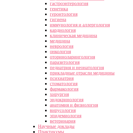
гастроэнтерология
генетика
геронтология
гигиена
иммунология и аллергология
кардиология
клиническая медицина
медицина
неврология
онкология
оториноларингология
паразитология
педиатрия и неонатология
прикладные отрасли медицины
психиатрия
стоматология
фармакология
хирургия
эндокринология
анатомия и физиология
вирусология
эпидемиология
ветеринария
Научные доклады
Практикумы