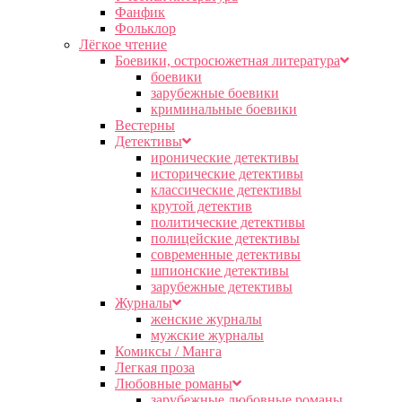
Фанфик
Фольклор
Лёгкое чтение
Боевики, остросюжетная литература
боевики
зарубежные боевики
криминальные боевики
Вестерны
Детективы
иронические детективы
исторические детективы
классические детективы
крутой детектив
политические детективы
полицейские детективы
современные детективы
шпионские детективы
зарубежные детективы
Журналы
женские журналы
мужские журналы
Комиксы / Манга
Легкая проза
Любовные романы
зарубежные любовные романы