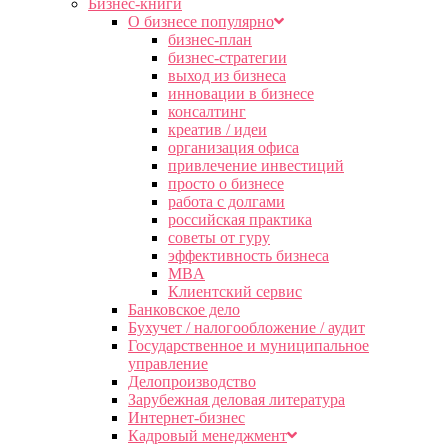
Бизнес-книги
О бизнесе популярно
бизнес-план
бизнес-стратегии
выход из бизнеса
инновации в бизнесе
консалтинг
креатив / идеи
организация офиса
привлечение инвестиций
просто о бизнесе
работа с долгами
российская практика
советы от гуру
эффективность бизнеса
MBA
Клиентский сервис
Банковское дело
Бухучет / налогообложение / аудит
Государственное и муниципальное
управление
Делопроизводство
Зарубежная деловая литература
Интернет-бизнес
Кадровый менеджмент