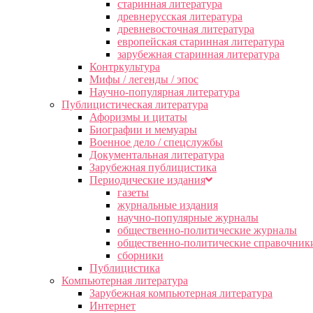
старинная литература
древнерусская литература
древневосточная литература
европейская старинная литература
зарубежная старинная литература
Контркультура
Мифы / легенды / эпос
Научно-популярная литература
Публицистическая литература
Афоризмы и цитаты
Биографии и мемуары
Военное дело / спецслужбы
Документальная литература
Зарубежная публицистика
Периодические издания
газеты
журнальные издания
научно-популярные журналы
общественно-политические журналы
общественно-политические справочник
сборники
Публицистика
Компьютерная литература
Зарубежная компьютерная литература
Интернет