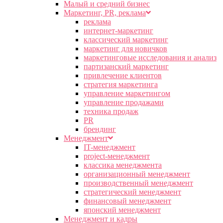
Малый и средний бизнес
Маркетинг, PR, реклама
реклама
интернет-маркетинг
классический маркетинг
маркетинг для новичков
маркетинговые исследования и анализ
партизанский маркетинг
привлечение клиентов
стратегия маркетинга
управление маркетингом
управление продажами
техника продаж
PR
брендинг
Менеджмент
IT-менеджмент
project-менеджмент
классика менеджмента
организационный менеджмент
производственный менеджмент
стратегический менеджмент
финансовый менеджмент
японский менеджмент
Менеджмент и кадры