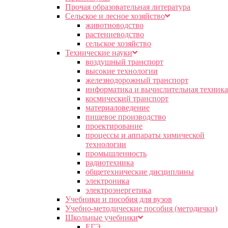
Прочая образовательная литература
Сельское и лесное хозяйство
животноводство
растениеводство
сельское хозяйство
Технические науки
воздушный транспорт
высокие технологии
железнодорожный транспорт
информатика и вычислительная техника
космический транспорт
материаловедение
пищевое производство
проектирование
процессы и аппараты химической
технологии
промышленность
радиотехника
общетехнические дисциплины
электроника
электроэнергетика
Учебники и пособия для вузов
Учебно-методические пособия (методички)
Школьные учебники
ЕГЭ