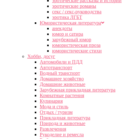
эротические рассказы и истории
эротические романы
секс / секс-руководства
эротика ЛГБТ
Юмористическая литература
анекдоты
юмор и сатира
зарубежный юмор
юмористическая проза
юмористические стихи
Хобби, досуг
Автомобили и ПДД
Автотранспорт
Водный транспорт
Домашнее хозяйство
Домашние животные
Зарубежная прикладная литература
Комнатные растения
Кулинария
Мода и стиль
Отдых / туризм
Прикладная литература
Природа и животные
Развлечения
Рукоделие и ремесла