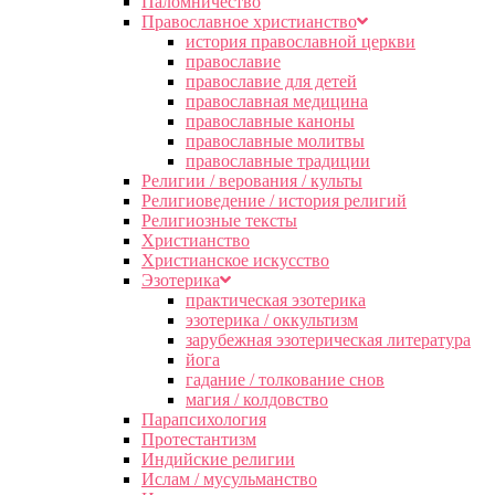
Паломничество
Православное христианство
история православной церкви
православие
православие для детей
православная медицина
православные каноны
православные молитвы
православные традиции
Религии / верования / культы
Религиоведение / история религий
Религиозные тексты
Христианство
Христианское искусство
Эзотерика
практическая эзотерика
эзотерика / оккультизм
зарубежная эзотерическая литература
йога
гадание / толкование снов
магия / колдовство
Парапсихология
Протестантизм
Индийские религии
Ислам / мусульманство