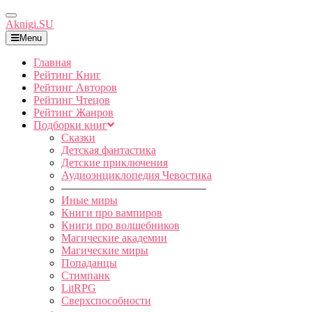
Toggle
Aknigi.SU
Navigation
Menu
Главная
Рейтинг Книг
Рейтинг Авторов
Рейтинг Чтецов
Рейтинг Жанров
Подборки книг
Сказки
Детская фантастика
Детские приключения
Аудиоэнциклопедия Чевостика
—————————————
Иные миры
Книги про вампиров
Книги про волшебников
Магические академии
Магические миры
Попаданцы
Стимпанк
LitRPG
Сверхспособности