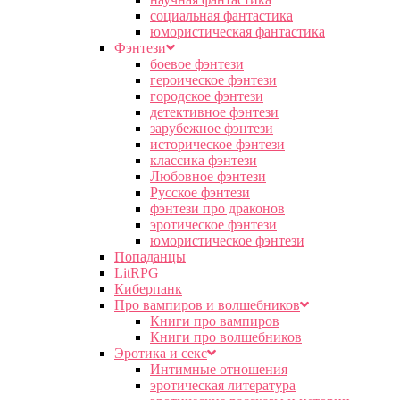
социальная фантастика
юмористическая фантастика
Фэнтези
боевое фэнтези
героическое фэнтези
городское фэнтези
детективное фэнтези
зарубежное фэнтези
историческое фэнтези
классика фэнтези
Любовное фэнтези
Русское фэнтези
фэнтези про драконов
эротическое фэнтези
юмористическое фэнтези
Попаданцы
LitRPG
Киберпанк
Про вампиров и волшебников
Книги про вампиров
Книги про волшебников
Эротика и секс
Интимные отношения
эротическая литература