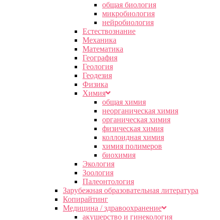
общая биология
микробиология
нейробиология
Естествознание
Механика
Математика
География
Геология
Геодезия
Физика
Химия
общая химия
неорганическая химия
органическая химия
физическая химия
коллоидная химия
химия полимеров
биохимия
Экология
Зоология
Палеонтология
Зарубежная образовательная литература
Копирайтинг
Медицина / здравоохранение
акушерство и гинекология