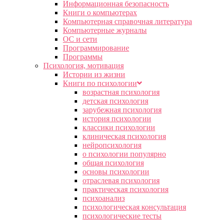
Информационная безопасность
Книги о компьютерах
Компьютерная справочная литература
Компьютерные журналы
ОС и сети
Программирование
Программы
Психология, мотивация
Истории из жизни
Книги по психологии
возрастная психология
детская психология
зарубежная психология
история психологии
классики психологии
клиническая психология
нейропсихология
о психологии популярно
общая психология
основы психологии
отраслевая психология
практическая психология
психоанализ
психологическая консультация
психологические тесты