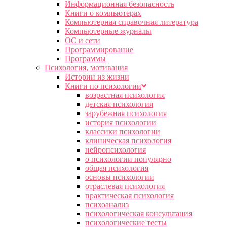
Информационная безопасность
Книги о компьютерах
Компьютерная справочная литература
Компьютерные журналы
ОС и сети
Программирование
Программы
Психология, мотивация
Истории из жизни
Книги по психологии
возрастная психология
детская психология
зарубежная психология
история психологии
классики психологии
клиническая психология
нейропсихология
о психологии популярно
общая психология
основы психологии
отраслевая психология
практическая психология
психоанализ
психологическая консультация
психологические тесты