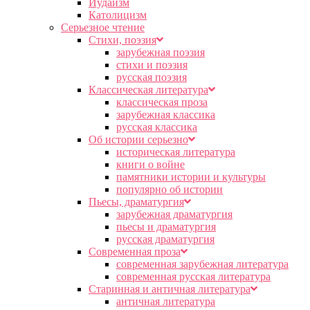
Иудаизм
Католицизм
Серьезное чтение
Cтихи, поэзия
зарубежная поэзия
стихи и поэзия
русская поэзия
Классическая литература
классическая проза
зарубежная классика
русская классика
Об истории серьезно
историческая литература
книги о войне
памятники истории и культуры
популярно об истории
Пьесы, драматургия
зарубежная драматургия
пьесы и драматургия
русская драматургия
Современная проза
современная зарубежная литература
современная русская литература
Старинная и античная литература
античная литература