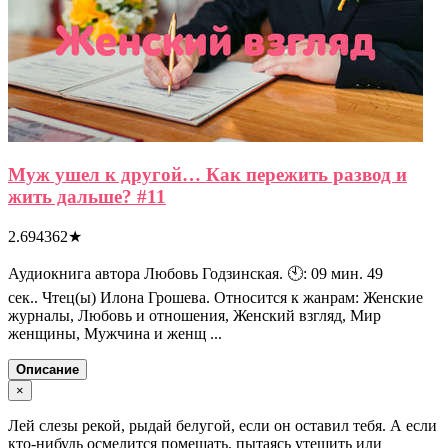
Муж ушел к другой… Как пережить развод и
жить дальше? #11
2.694362
★
Аудиокнига автора Любовь Годзинская. 🕙: 09 мин. 49
сек.. Чтец(ы) Илона Грошева. Относится к жанрам: Женские
журналы, Любовь и отношения, Женский взгляд, Мир
женщины, Мужчина и женщ ...
Описание
×
Лей слезы рекой, рыдай белугой, если он оставил тебя. А если
кто-нибудь осмелится помешать, пытаясь утешить или