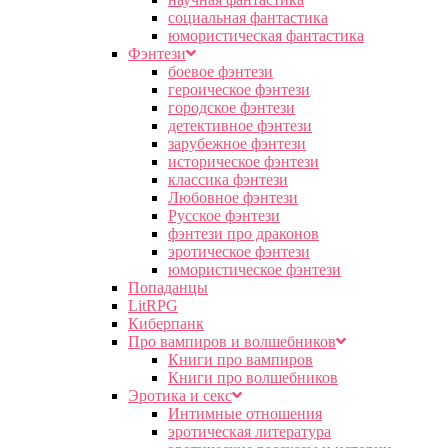
социальная фантастика
юмористическая фантастика
Фэнтези
боевое фэнтези
героическое фэнтези
городское фэнтези
детективное фэнтези
зарубежное фэнтези
историческое фэнтези
классика фэнтези
Любовное фэнтези
Русское фэнтези
фэнтези про драконов
эротическое фэнтези
юмористическое фэнтези
Попаданцы
LitRPG
Киберпанк
Про вампиров и волшебников
Книги про вампиров
Книги про волшебников
Эротика и секс
Интимные отношения
эротическая литература