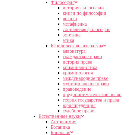
Философия
история философии
книги по философии
логика
метафизика
социальная философия
эстетика
этика
Юридическая литература
адвокатура
гражданское право
история права
криминалистика
криминология
международное право
муниципальное право
правоведение
предпринимательское право
теория государства и права
юриспруденция
судебное право
Естественные науки
Астрономия
Ботаника
Биология