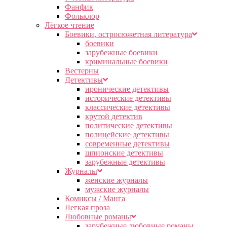
Фанфик
Фольклор
Лёгкое чтение
Боевики, остросюжетная литература
боевики
зарубежные боевики
криминальные боевики
Вестерны
Детективы
иронические детективы
исторические детективы
классические детективы
крутой детектив
политические детективы
полицейские детективы
современные детективы
шпионские детективы
зарубежные детективы
Журналы
женские журналы
мужские журналы
Комиксы / Манга
Легкая проза
Любовные романы
зарубежные любовные романы