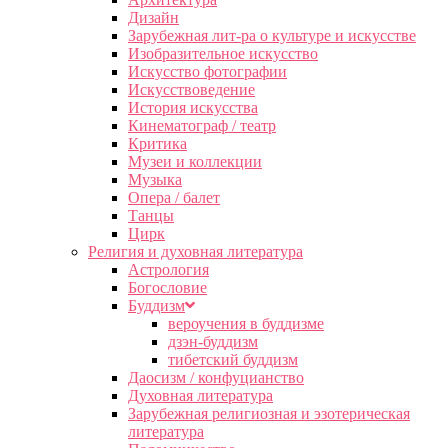
Дизайн
Зарубежная лит-ра о культуре и искусстве
Изобразительное искусство
Искусство фотографии
Искусствоведение
История искусства
Кинематограф / театр
Критика
Музеи и коллекции
Музыка
Опера / балет
Танцы
Цирк
Религия и духовная литература
Астрология
Богословие
Буддизм
вероучения в буддизме
дзэн-буддизм
тибетский буддизм
Даосизм / конфуцианство
Духовная литература
Зарубежная религиозная и эзотерическая
литература