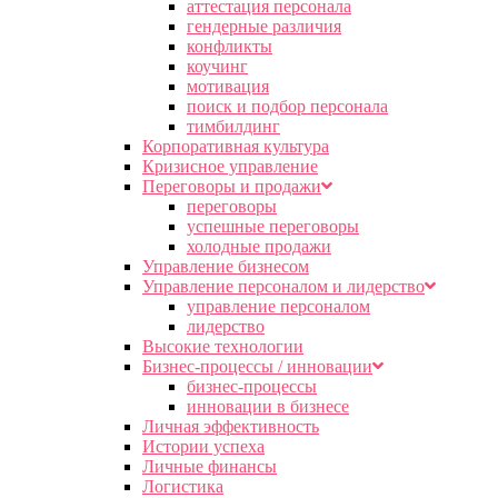
аттестация персонала
гендерные различия
конфликты
коучинг
мотивация
поиск и подбор персонала
тимбилдинг
Корпоративная культура
Кризисное управление
Переговоры и продажи
переговоры
успешные переговоры
холодные продажи
Управление бизнесом
Управление персоналом и лидерство
управление персоналом
лидерство
Высокие технологии
Бизнес-процессы / инновации
бизнес-процессы
инновации в бизнесе
Личная эффективность
Истории успеха
Личные финансы
Логистика