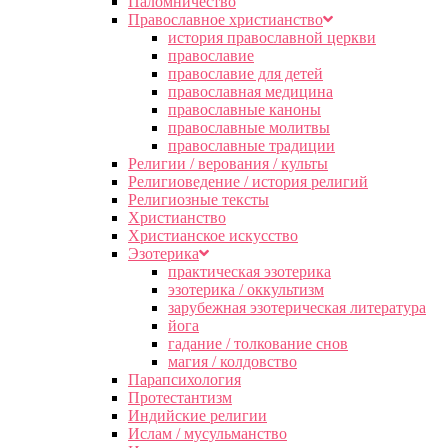
Паломничество
Православное христианство
история православной церкви
православие
православие для детей
православная медицина
православные каноны
православные молитвы
православные традиции
Религии / верования / культы
Религиоведение / история религий
Религиозные тексты
Христианство
Христианское искусство
Эзотерика
практическая эзотерика
эзотерика / оккультизм
зарубежная эзотерическая литература
йога
гадание / толкование снов
магия / колдовство
Парапсихология
Протестантизм
Индийские религии
Ислам / мусульманство