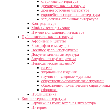
старинная литература
древнерусская литература
древневосточная литература
европейская старинная литература
зарубежная старинная литература
Контркультура
Мифы / легенды / эпос
Научно-популярная литература
Публицистическая литература
Афоризмы и цитаты
Биографии и мемуары
Военное дело / спецслужбы
Документальная литература
Зарубежная публицистика
Периодические издания
газеты
журнальные издания
научно-популярные журналы
общественно-политические журналы
общественно-политические справочник
сборники
Публицистика
Компьютерная литература
Зарубежная компьютерная литература
Интернет