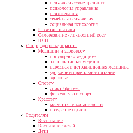
психологические тренинги
психология управления
психотерапия
семейная психология
социальная психология
Развитие психики
Саморазвитие / личностный рост
НЛП
Спорт, здоровье, красота
Медицина и здоровье
популярно о медицине
альтернативная медицина
народная и нетрадиционная медицина
здоровое и правильное питание
здоровье
Спорт
спорт / фитнес
физкультура и спорт
Красота
косметика и косметология
похудение и диеты
Родителям
Воспитание
Воспитание детей
Дети