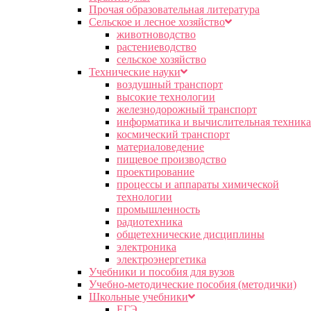
Прочая образовательная литература
Сельское и лесное хозяйство
животноводство
растениеводство
сельское хозяйство
Технические науки
воздушный транспорт
высокие технологии
железнодорожный транспорт
информатика и вычислительная техника
космический транспорт
материаловедение
пищевое производство
проектирование
процессы и аппараты химической
технологии
промышленность
радиотехника
общетехнические дисциплины
электроника
электроэнергетика
Учебники и пособия для вузов
Учебно-методические пособия (методички)
Школьные учебники
ЕГЭ