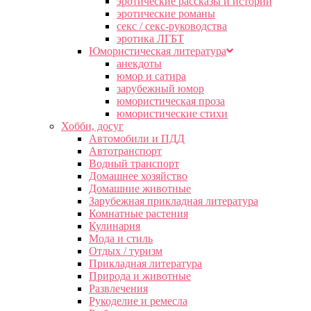
эротические рассказы и истории
эротические романы
секс / секс-руководства
эротика ЛГБТ
Юмористическая литература
анекдоты
юмор и сатира
зарубежный юмор
юмористическая проза
юмористические стихи
Хобби, досуг
Автомобили и ПДД
Автотранспорт
Водный транспорт
Домашнее хозяйство
Домашние животные
Зарубежная прикладная литература
Комнатные растения
Кулинария
Мода и стиль
Отдых / туризм
Прикладная литература
Природа и животные
Развлечения
Рукоделие и ремесла