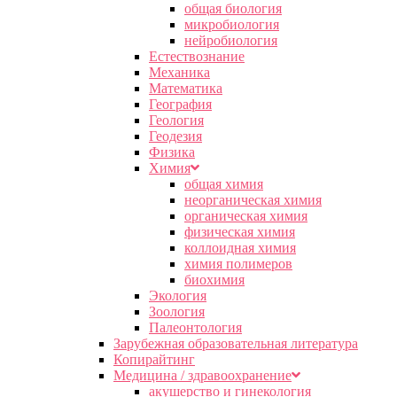
общая биология
микробиология
нейробиология
Естествознание
Механика
Математика
География
Геология
Геодезия
Физика
Химия
общая химия
неорганическая химия
органическая химия
физическая химия
коллоидная химия
химия полимеров
биохимия
Экология
Зоология
Палеонтология
Зарубежная образовательная литература
Копирайтинг
Медицина / здравоохранение
акушерство и гинекология