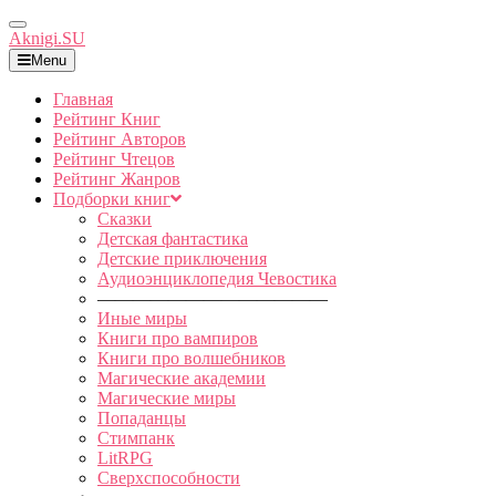
Toggle
Aknigi.SU
Navigation
Menu
Главная
Рейтинг Книг
Рейтинг Авторов
Рейтинг Чтецов
Рейтинг Жанров
Подборки книг
Сказки
Детская фантастика
Детские приключения
Аудиоэнциклопедия Чевостика
—————————————
Иные миры
Книги про вампиров
Книги про волшебников
Магические академии
Магические миры
Попаданцы
Стимпанк
LitRPG
Сверхспособности