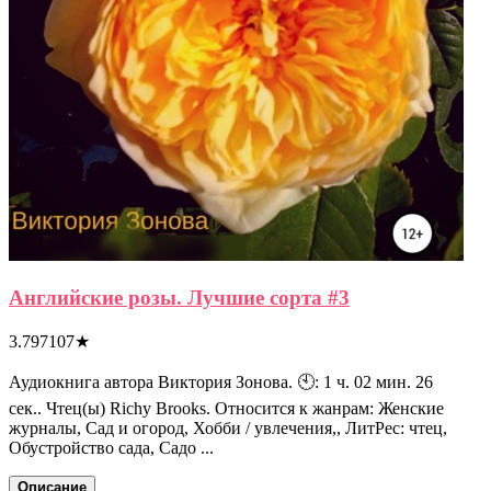
Английские розы. Лучшие сорта #3
3.797107
★
Аудиокнига автора Виктория Зонова. 🕙: 1 ч. 02 мин. 26
сек.. Чтец(ы) Richy Brooks. Относится к жанрам: Женские
журналы, Сад и огород, Хобби / увлечения,, ЛитРес: чтец,
Обустройство сада, Садо ...
Описание