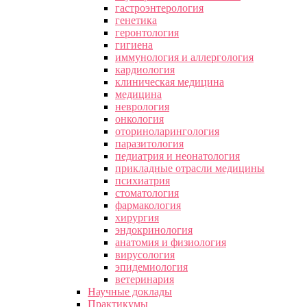
гастроэнтерология
генетика
геронтология
гигиена
иммунология и аллергология
кардиология
клиническая медицина
медицина
неврология
онкология
оториноларингология
паразитология
педиатрия и неонатология
прикладные отрасли медицины
психиатрия
стоматология
фармакология
хирургия
эндокринология
анатомия и физиология
вирусология
эпидемиология
ветеринария
Научные доклады
Практикумы