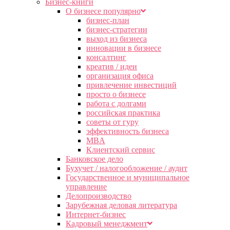
Бизнес-книги
О бизнесе популярно
бизнес-план
бизнес-стратегии
выход из бизнеса
инновации в бизнесе
консалтинг
креатив / идеи
организация офиса
привлечение инвестиций
просто о бизнесе
работа с долгами
российская практика
советы от гуру
эффективность бизнеса
MBA
Клиентский сервис
Банковское дело
Бухучет / налогообложение / аудит
Государственное и муниципальное
управление
Делопроизводство
Зарубежная деловая литература
Интернет-бизнес
Кадровый менеджмент