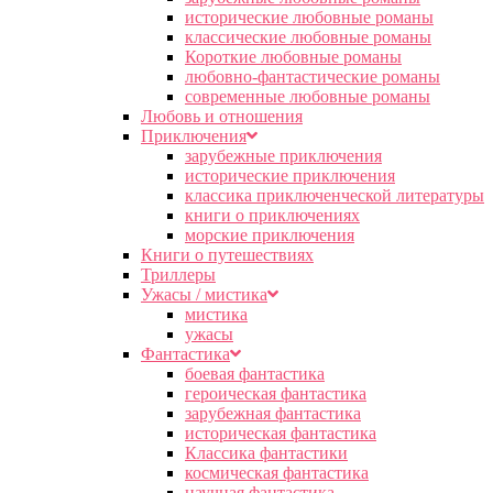
исторические любовные романы
классические любовные романы
Короткие любовные романы
любовно-фантастические романы
современные любовные романы
Любовь и отношения
Приключения
зарубежные приключения
исторические приключения
классика приключенческой литературы
книги о приключениях
морские приключения
Книги о путешествиях
Триллеры
Ужасы / мистика
мистика
ужасы
Фантастика
боевая фантастика
героическая фантастика
зарубежная фантастика
историческая фантастика
Классика фантастики
космическая фантастика
научная фантастика