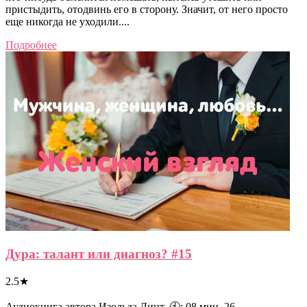
пристыдить, отодвинь его в сторону. Значит, от него просто
еще никогда не уходили....
Подробнее
Дура: талант или диагноз? #15
2.5
★
Аудиокнига автора Изольда Линт. 🕙: 08 мин. 26