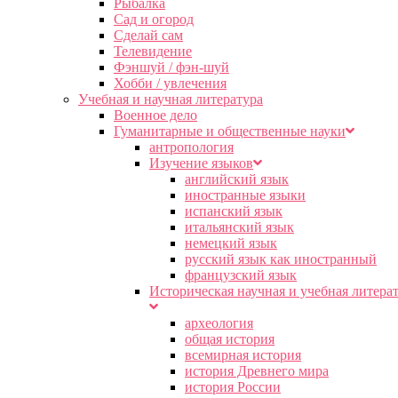
Рыбалка
Сад и огород
Сделай сам
Телевидение
Фэншуй / фэн-шуй
Хобби / увлечения
Учебная и научная литература
Военное дело
Гуманитарные и общественные науки
антропология
Изучение языков
английский язык
иностранные языки
испанский язык
итальянский язык
немецкий язык
русский язык как иностранный
французский язык
Историческая научная и учебная литера
археология
общая история
всемирная история
история Древнего мира
история России