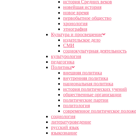
история Средних веков
новейшая история
новое время
первобытное общество
хронология
этнография
Культура и просвещение
издательское дело
СМИ
социокультурная деятельность
культурология
педагогика
Политика
внешняя политика
внутренняя политика
национальная политика
история политических учений
общественные организации
политические партии
политология
современное политическое полож
социология
литературоведение
русский язык
языкознание