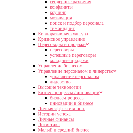
гендерные различия
конфликты
коучинг
мотивация
поиск и подбор персонала
тимбилдинг
Корпоративная культура
Кризисное управление
Переговоры и продажи
переговоры
успешные переговоры
холодные продажи
Управление бизнесом
Управление персоналом и лидерство
управление персоналом
лидерство
Высокие технологии
Бизнес-процессы / инновации
бизнес-процессы
инновации в бизнесе
Личная эффективность
Истории успеха
Личные финансы
Логистика
Малый и средний бизнес