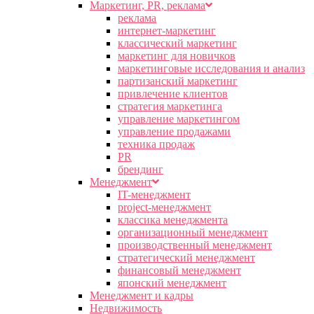
Маркетинг, PR, реклама
реклама
интернет-маркетинг
классический маркетинг
маркетинг для новичков
маркетинговые исследования и анализ
партизанский маркетинг
привлечение клиентов
стратегия маркетинга
управление маркетингом
управление продажами
техника продаж
PR
брендинг
Менеджмент
IT-менеджмент
project-менеджмент
классика менеджмента
организационный менеджмент
производственный менеджмент
стратегический менеджмент
финансовый менеджмент
японский менеджмент
Менеджмент и кадры
Недвижимость