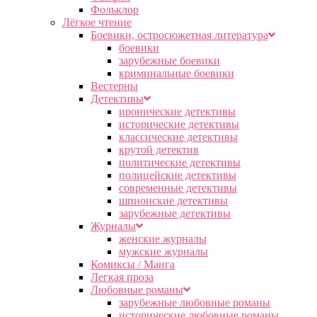
Фольклор
Лёгкое чтение
Боевики, остросюжетная литература
боевики
зарубежные боевики
криминальные боевики
Вестерны
Детективы
иронические детективы
исторические детективы
классические детективы
крутой детектив
политические детективы
полицейские детективы
современные детективы
шпионские детективы
зарубежные детективы
Журналы
женские журналы
мужские журналы
Комиксы / Манга
Легкая проза
Любовные романы
зарубежные любовные романы
исторические любовные романы