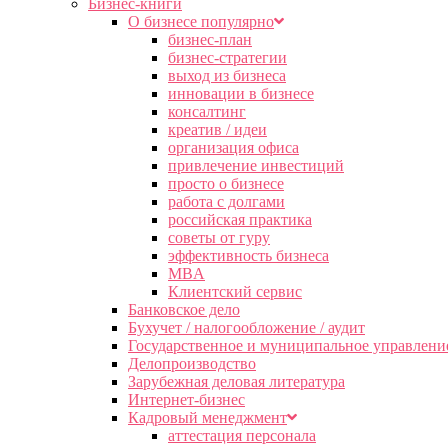
Бизнес-книги
О бизнесе популярно
бизнес-план
бизнес-стратегии
выход из бизнеса
инновации в бизнесе
консалтинг
креатив / идеи
организация офиса
привлечение инвестиций
просто о бизнесе
работа с долгами
российская практика
советы от гуру
эффективность бизнеса
MBA
Клиентский сервис
Банковское дело
Бухучет / налогообложение / аудит
Государственное и муниципальное управлени
Делопроизводство
Зарубежная деловая литература
Интернет-бизнес
Кадровый менеджмент
аттестация персонала