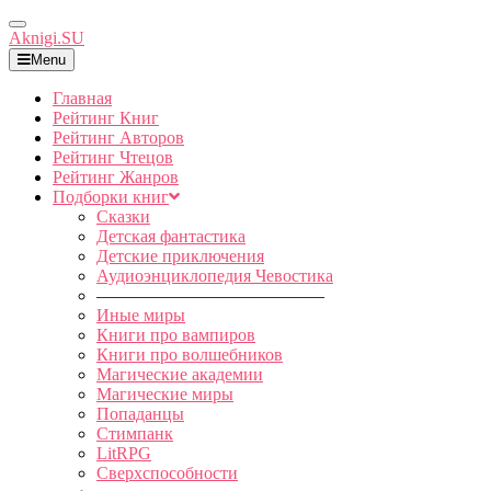
Toggle
Aknigi.SU
Navigation
Menu
Главная
Рейтинг Книг
Рейтинг Авторов
Рейтинг Чтецов
Рейтинг Жанров
Подборки книг
Сказки
Детская фантастика
Детские приключения
Аудиоэнциклопедия Чевостика
—————————————
Иные миры
Книги про вампиров
Книги про волшебников
Магические академии
Магические миры
Попаданцы
Стимпанк
LitRPG
Сверхспособности