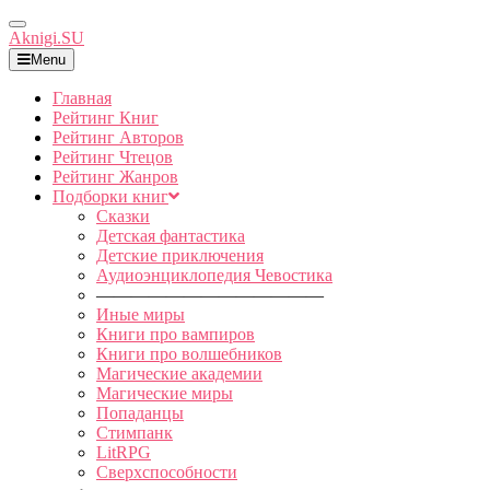
Toggle
Aknigi.SU
Navigation
Menu
Главная
Рейтинг Книг
Рейтинг Авторов
Рейтинг Чтецов
Рейтинг Жанров
Подборки книг
Сказки
Детская фантастика
Детские приключения
Аудиоэнциклопедия Чевостика
—————————————
Иные миры
Книги про вампиров
Книги про волшебников
Магические академии
Магические миры
Попаданцы
Стимпанк
LitRPG
Сверхспособности