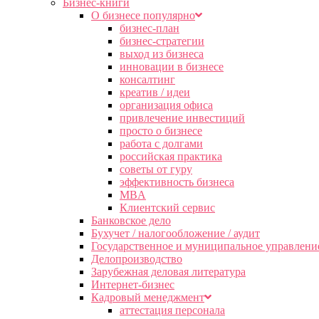
Бизнес-книги
О бизнесе популярно
бизнес-план
бизнес-стратегии
выход из бизнеса
инновации в бизнесе
консалтинг
креатив / идеи
организация офиса
привлечение инвестиций
просто о бизнесе
работа с долгами
российская практика
советы от гуру
эффективность бизнеса
MBA
Клиентский сервис
Банковское дело
Бухучет / налогообложение / аудит
Государственное и муниципальное управлени
Делопроизводство
Зарубежная деловая литература
Интернет-бизнес
Кадровый менеджмент
аттестация персонала