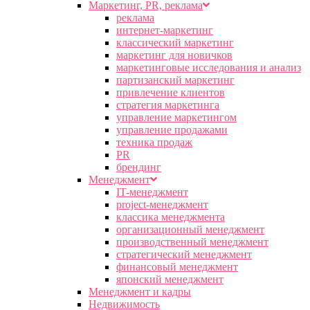
Маркетинг, PR, реклама
реклама
интернет-маркетинг
классический маркетинг
маркетинг для новичков
маркетинговые исследования и анализ
партизанский маркетинг
привлечение клиентов
стратегия маркетинга
управление маркетингом
управление продажами
техника продаж
PR
брендинг
Менеджмент
IT-менеджмент
project-менеджмент
классика менеджмента
организационный менеджмент
производственный менеджмент
стратегический менеджмент
финансовый менеджмент
японский менеджмент
Менеджмент и кадры
Недвижимость