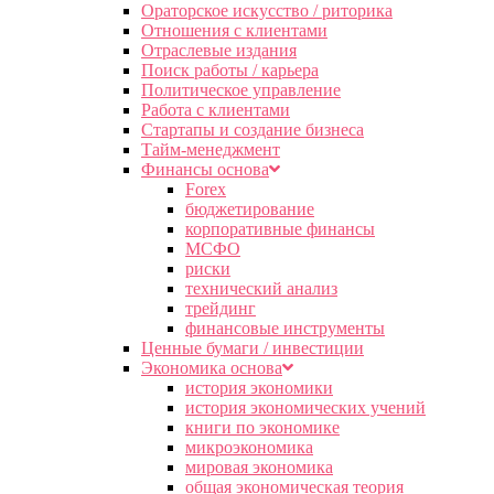
Ораторское искусство / риторика
Отношения с клиентами
Отраслевые издания
Поиск работы / карьера
Политическое управление
Работа с клиентами
Стартапы и создание бизнеса
Тайм-менеджмент
Финансы основа
Forex
бюджетирование
корпоративные финансы
МСФО
риски
технический анализ
трейдинг
финансовые инструменты
Ценные бумаги / инвестиции
Экономика основа
история экономики
история экономических учений
книги по экономике
микроэкономика
мировая экономика
общая экономическая теория