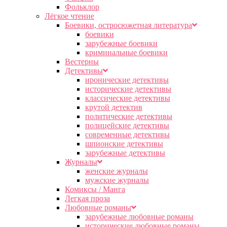
Фольклор
Лёгкое чтение
Боевики, остросюжетная литература
боевики
зарубежные боевики
криминальные боевики
Вестерны
Детективы
иронические детективы
исторические детективы
классические детективы
крутой детектив
политические детективы
полицейские детективы
современные детективы
шпионские детективы
зарубежные детективы
Журналы
женские журналы
мужские журналы
Комиксы / Манга
Легкая проза
Любовные романы
зарубежные любовные романы
исторические любовные романы