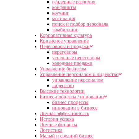
гендерные различия
конфликты
коучинг
мотивация
поиск и подбор персонала
тимбилдинг
Корпоративная культура
Кризисное управление
Переговоры и продажи
переговоры
успешные переговоры
холодные продажи
Управление бизнесом
Управление персоналом и лидерство
управление персоналом
лидерство
Высокие технологии
Бизнес-процессы / инновации
бизнес-процессы
инновации в бизнесе
Личная эффективность
Истории успеха
Личные финансы
Логистика
Малый и средний бизнес