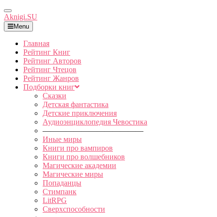
Toggle
Aknigi.SU
Navigation
Menu
Главная
Рейтинг Книг
Рейтинг Авторов
Рейтинг Чтецов
Рейтинг Жанров
Подборки книг
Сказки
Детская фантастика
Детские приключения
Аудиоэнциклопедия Чевостика
—————————————
Иные миры
Книги про вампиров
Книги про волшебников
Магические академии
Магические миры
Попаданцы
Стимпанк
LitRPG
Сверхспособности