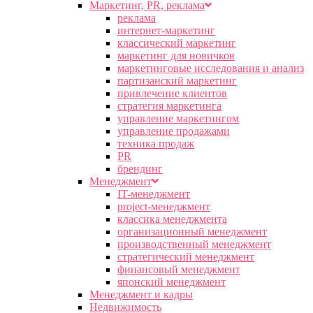
Маркетинг, PR, реклама
реклама
интернет-маркетинг
классический маркетинг
маркетинг для новичков
маркетинговые исследования и анализ
партизанский маркетинг
привлечение клиентов
стратегия маркетинга
управление маркетингом
управление продажами
техника продаж
PR
брендинг
Менеджмент
IT-менеджмент
project-менеджмент
классика менеджмента
организационный менеджмент
производственный менеджмент
стратегический менеджмент
финансовый менеджмент
японский менеджмент
Менеджмент и кадры
Недвижимость