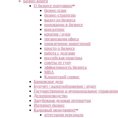
Бизнес-книги
О бизнесе популярно
бизнес-план
бизнес-стратегии
выход из бизнеса
инновации в бизнесе
консалтинг
креатив / идеи
организация офиса
привлечение инвестиций
просто о бизнесе
работа с долгами
российская практика
советы от гуру
эффективность бизнеса
MBA
Клиентский сервис
Банковское дело
Бухучет / налогообложение / аудит
Государственное и муниципальное управлени
Делопроизводство
Зарубежная деловая литература
Интернет-бизнес
Кадровый менеджмент
аттестация персонала