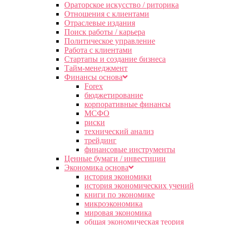
Ораторское искусство / риторика
Отношения с клиентами
Отраслевые издания
Поиск работы / карьера
Политическое управление
Работа с клиентами
Стартапы и создание бизнеса
Тайм-менеджмент
Финансы основа
Forex
бюджетирование
корпоративные финансы
МСФО
риски
технический анализ
трейдинг
финансовые инструменты
Ценные бумаги / инвестиции
Экономика основа
история экономики
история экономических учений
книги по экономике
микроэкономика
мировая экономика
общая экономическая теория