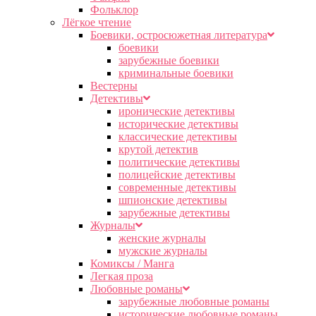
Фольклор
Лёгкое чтение
Боевики, остросюжетная литература
боевики
зарубежные боевики
криминальные боевики
Вестерны
Детективы
иронические детективы
исторические детективы
классические детективы
крутой детектив
политические детективы
полицейские детективы
современные детективы
шпионские детективы
зарубежные детективы
Журналы
женские журналы
мужские журналы
Комиксы / Манга
Легкая проза
Любовные романы
зарубежные любовные романы
исторические любовные романы