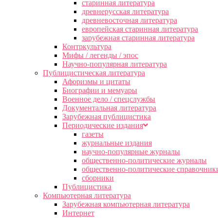
старинная литература
древнерусская литература
древневосточная литература
европейская старинная литература
зарубежная старинная литература
Контркультура
Мифы / легенды / эпос
Научно-популярная литература
Публицистическая литература
Афоризмы и цитаты
Биографии и мемуары
Военное дело / спецслужбы
Документальная литература
Зарубежная публицистика
Периодические издания
газеты
журнальные издания
научно-популярные журналы
общественно-политические журналы
общественно-политические справочник
сборники
Публицистика
Компьютерная литература
Зарубежная компьютерная литература
Интернет