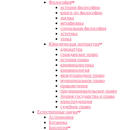
Философия
история философии
книги по философии
логика
метафизика
социальная философия
эстетика
этика
Юридическая литература
адвокатура
гражданское право
история права
криминалистика
криминология
международное право
муниципальное право
правоведение
предпринимательское право
теория государства и права
юриспруденция
судебное право
Естественные науки
Астрономия
Ботаника
Биология