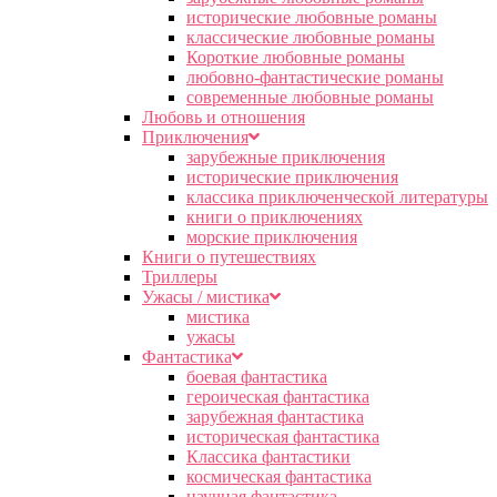
исторические любовные романы
классические любовные романы
Короткие любовные романы
любовно-фантастические романы
современные любовные романы
Любовь и отношения
Приключения
зарубежные приключения
исторические приключения
классика приключенческой литературы
книги о приключениях
морские приключения
Книги о путешествиях
Триллеры
Ужасы / мистика
мистика
ужасы
Фантастика
боевая фантастика
героическая фантастика
зарубежная фантастика
историческая фантастика
Классика фантастики
космическая фантастика
научная фантастика