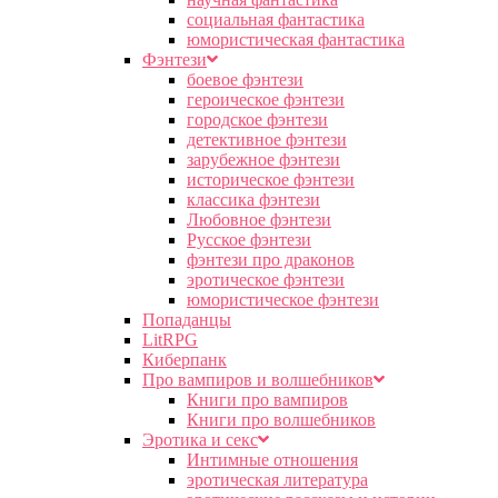
социальная фантастика
юмористическая фантастика
Фэнтези
боевое фэнтези
героическое фэнтези
городское фэнтези
детективное фэнтези
зарубежное фэнтези
историческое фэнтези
классика фэнтези
Любовное фэнтези
Русское фэнтези
фэнтези про драконов
эротическое фэнтези
юмористическое фэнтези
Попаданцы
LitRPG
Киберпанк
Про вампиров и волшебников
Книги про вампиров
Книги про волшебников
Эротика и секс
Интимные отношения
эротическая литература