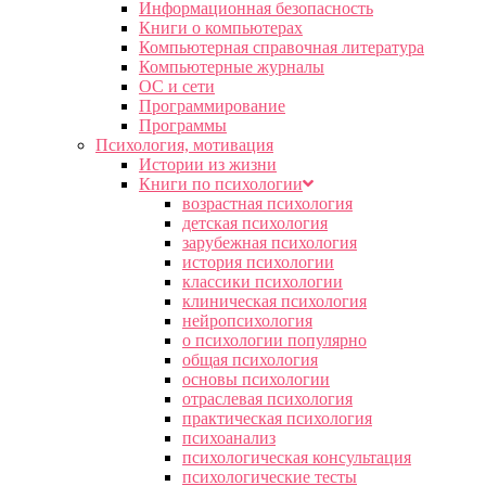
Информационная безопасность
Книги о компьютерах
Компьютерная справочная литература
Компьютерные журналы
ОС и сети
Программирование
Программы
Психология, мотивация
Истории из жизни
Книги по психологии
возрастная психология
детская психология
зарубежная психология
история психологии
классики психологии
клиническая психология
нейропсихология
о психологии популярно
общая психология
основы психологии
отраслевая психология
практическая психология
психоанализ
психологическая консультация
психологические тесты