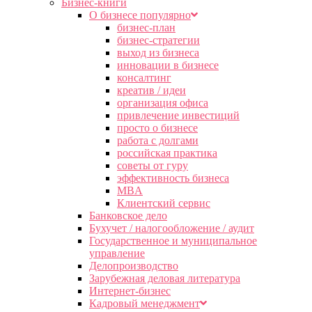
Бизнес-книги
О бизнесе популярно
бизнес-план
бизнес-стратегии
выход из бизнеса
инновации в бизнесе
консалтинг
креатив / идеи
организация офиса
привлечение инвестиций
просто о бизнесе
работа с долгами
российская практика
советы от гуру
эффективность бизнеса
MBA
Клиентский сервис
Банковское дело
Бухучет / налогообложение / аудит
Государственное и муниципальное
управление
Делопроизводство
Зарубежная деловая литература
Интернет-бизнес
Кадровый менеджмент