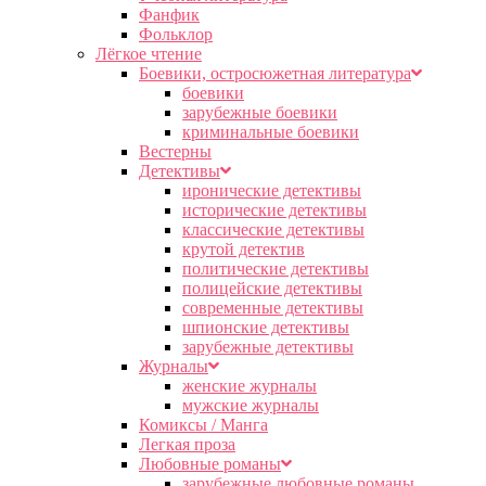
Фанфик
Фольклор
Лёгкое чтение
Боевики, остросюжетная литература
боевики
зарубежные боевики
криминальные боевики
Вестерны
Детективы
иронические детективы
исторические детективы
классические детективы
крутой детектив
политические детективы
полицейские детективы
современные детективы
шпионские детективы
зарубежные детективы
Журналы
женские журналы
мужские журналы
Комиксы / Манга
Легкая проза
Любовные романы
зарубежные любовные романы