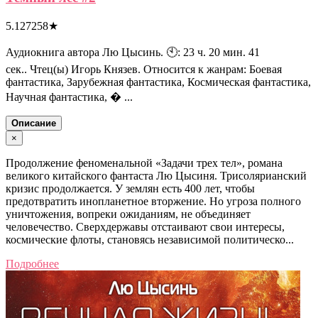
5.127258
★
Аудиокнига автора Лю Цысинь. 🕙: 23 ч. 20 мин. 41
сек.. Чтец(ы) Игорь Князев. Относится к жанрам: Боевая
фантастика, Зарубежная фантастика, Космическая фантастика,
Научная фантастика, � ...
Описание
×
Продолжение феноменальной «Задачи трех тел», романа
великого китайского фантаста Лю Цысиня. Трисолярианский
кризис продолжается. У землян есть 400 лет, чтобы
предотвратить инопланетное вторжение. Но угроза полного
уничтожения, вопреки ожиданиям, не объединяет
человечество. Сверхдержавы отстаивают свои интересы,
космические флоты, становясь независимой политическо...
Подробнее