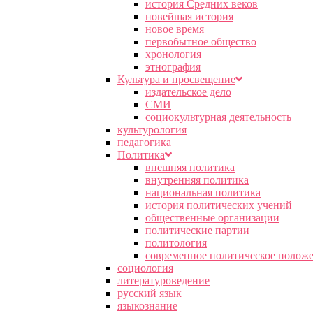
история Средних веков
новейшая история
новое время
первобытное общество
хронология
этнография
Культура и просвещение
издательское дело
СМИ
социокультурная деятельность
культурология
педагогика
Политика
внешняя политика
внутренняя политика
национальная политика
история политических учений
общественные организации
политические партии
политология
современное политическое полож
социология
литературоведение
русский язык
языкознание