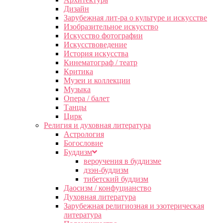
Дизайн
Зарубежная лит-ра о культуре и искусстве
Изобразительное искусство
Искусство фотографии
Искусствоведение
История искусства
Кинематограф / театр
Критика
Музеи и коллекции
Музыка
Опера / балет
Танцы
Цирк
Религия и духовная литература
Астрология
Богословие
Буддизм
вероучения в буддизме
дзэн-буддизм
тибетский буддизм
Даосизм / конфуцианство
Духовная литература
Зарубежная религиозная и эзотерическая
литература