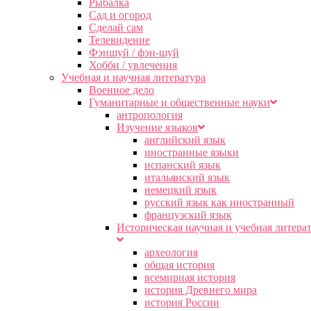
Рыбалка
Сад и огород
Сделай сам
Телевидение
Фэншуй / фэн-шуй
Хобби / увлечения
Учебная и научная литература
Военное дело
Гуманитарные и общественные науки
антропология
Изучение языков
английский язык
иностранные языки
испанский язык
итальянский язык
немецкий язык
русский язык как иностранный
французский язык
Историческая научная и учебная литера
археология
общая история
всемирная история
история Древнего мира
история России