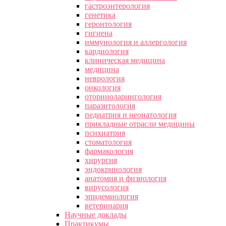
гастроэнтерология
генетика
геронтология
гигиена
иммунология и аллергология
кардиология
клиническая медицина
медицина
неврология
онкология
оториноларингология
паразитология
педиатрия и неонатология
прикладные отрасли медицины
психиатрия
стоматология
фармакология
хирургия
эндокринология
анатомия и физиология
вирусология
эпидемиология
ветеринария
Научные доклады
Практикумы