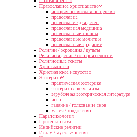
Паломничество
Православное христианство
история православной церкви
православие
православие для детей
православная медицина
православные каноны
православные молитвы
православные традиции
Религии / верования / культы
Религиоведение / история религий
Религиозные тексты
Христианство
Христианское искусство
Эзотерика
практическая эзотерика
эзотерика / оккультизм
зарубежная эзотерическая литература
йога
гадание / толкование снов
магия / колдовство
Парапсихология
Протестантизм
Индийские религии
Ислам / мусульманство