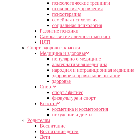
психологические тренинги
психология управления
психотерапия
семейная психология
социальная психология
Развитие психики
Саморазвитие / личностный рост
НЛП
Спорт, здоровье, красота
Медицина и здоровье
популярно о медицине
альтернативная медицина
народная и нетрадиционная медицина
здоровое и правильное питание
здоровье
Спорт
спорт / фитнес
физкультура и спорт
Красота
косметика и косметология
похудение и диеты
Родителям
Воспитание
Воспитание детей
Дети