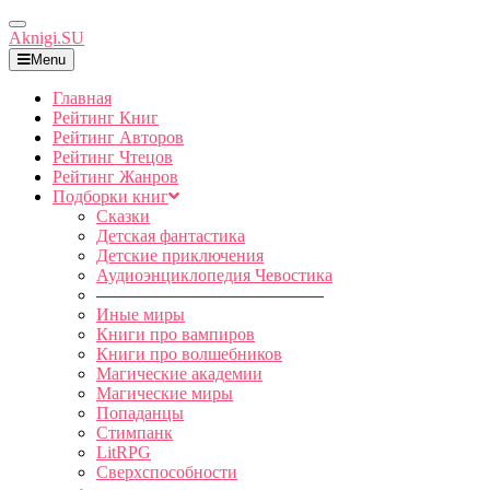
Toggle
Aknigi.SU
Navigation
Menu
Главная
Рейтинг Книг
Рейтинг Авторов
Рейтинг Чтецов
Рейтинг Жанров
Подборки книг
Сказки
Детская фантастика
Детские приключения
Аудиоэнциклопедия Чевостика
—————————————
Иные миры
Книги про вампиров
Книги про волшебников
Магические академии
Магические миры
Попаданцы
Стимпанк
LitRPG
Сверхспособности