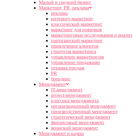
Малый и средний бизнес
Маркетинг, PR, реклама
реклама
интернет-маркетинг
классический маркетинг
маркетинг для новичков
маркетинговые исследования и анализ
партизанский маркетинг
привлечение клиентов
стратегия маркетинга
управление маркетингом
управление продажами
техника продаж
PR
брендинг
Менеджмент
IT-менеджмент
project-менеджмент
классика менеджмента
организационный менеджмент
производственный менеджмент
стратегический менеджмент
финансовый менеджмент
японский менеджмент
Менеджмент и кадры