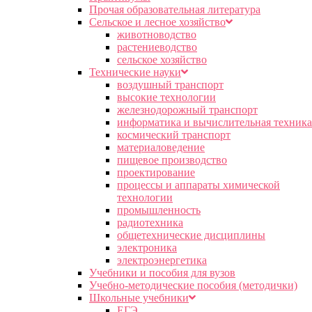
Прочая образовательная литература
Сельское и лесное хозяйство
животноводство
растениеводство
сельское хозяйство
Технические науки
воздушный транспорт
высокие технологии
железнодорожный транспорт
информатика и вычислительная техника
космический транспорт
материаловедение
пищевое производство
проектирование
процессы и аппараты химической
технологии
промышленность
радиотехника
общетехнические дисциплины
электроника
электроэнергетика
Учебники и пособия для вузов
Учебно-методические пособия (методички)
Школьные учебники
ЕГЭ