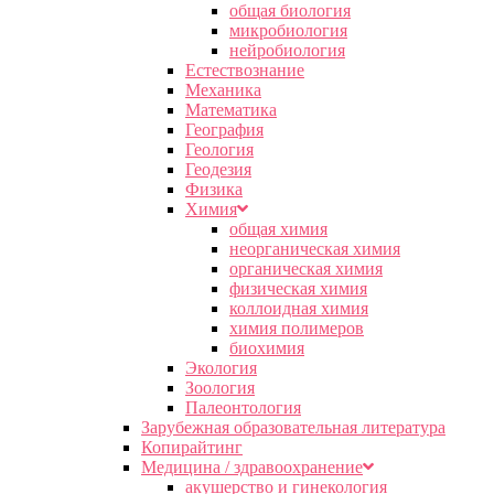
общая биология
микробиология
нейробиология
Естествознание
Механика
Математика
География
Геология
Геодезия
Физика
Химия
общая химия
неорганическая химия
органическая химия
физическая химия
коллоидная химия
химия полимеров
биохимия
Экология
Зоология
Палеонтология
Зарубежная образовательная литература
Копирайтинг
Медицина / здравоохранение
акушерство и гинекология