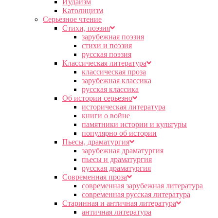
Иудаизм
Католицизм
Серьезное чтение
Cтихи, поэзия
зарубежная поэзия
стихи и поэзия
русская поэзия
Классическая литература
классическая проза
зарубежная классика
русская классика
Об истории серьезно
историческая литература
книги о войне
памятники истории и культуры
популярно об истории
Пьесы, драматургия
зарубежная драматургия
пьесы и драматургия
русская драматургия
Современная проза
современная зарубежная литература
современная русская литература
Старинная и античная литература
античная литература