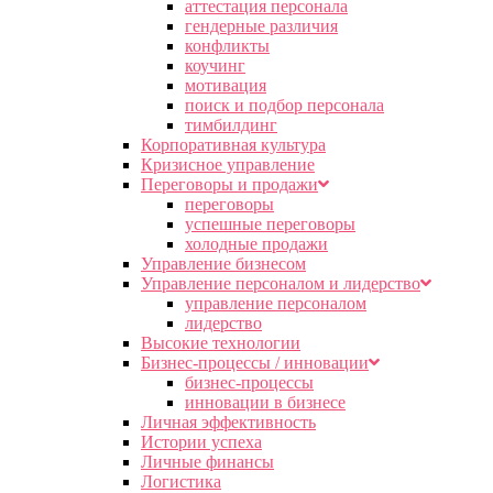
аттестация персонала
гендерные различия
конфликты
коучинг
мотивация
поиск и подбор персонала
тимбилдинг
Корпоративная культура
Кризисное управление
Переговоры и продажи
переговоры
успешные переговоры
холодные продажи
Управление бизнесом
Управление персоналом и лидерство
управление персоналом
лидерство
Высокие технологии
Бизнес-процессы / инновации
бизнес-процессы
инновации в бизнесе
Личная эффективность
Истории успеха
Личные финансы
Логистика