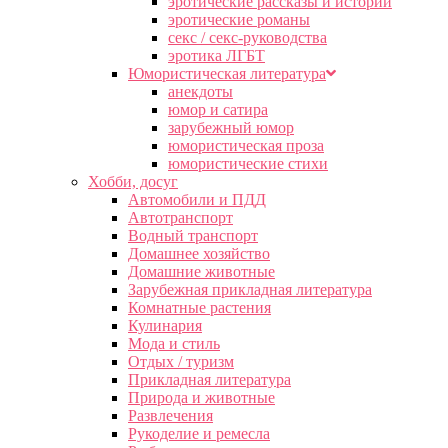
эротические рассказы и истории
эротические романы
секс / секс-руководства
эротика ЛГБТ
Юмористическая литература
анекдоты
юмор и сатира
зарубежный юмор
юмористическая проза
юмористические стихи
Хобби, досуг
Автомобили и ПДД
Автотранспорт
Водный транспорт
Домашнее хозяйство
Домашние животные
Зарубежная прикладная литература
Комнатные растения
Кулинария
Мода и стиль
Отдых / туризм
Прикладная литература
Природа и животные
Развлечения
Рукоделие и ремесла