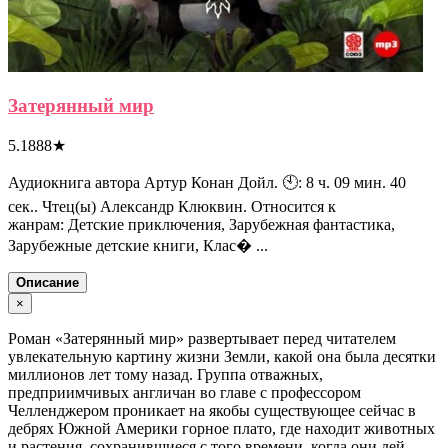
Затерянный мир
5.1888
★
Аудиокнига автора Артур Конан Дойл. 🕙: 8 ч. 09 мин. 40
сек.. Чтец(ы) Александр Клюквин. Относится к
жанрам: Детские приключения, Зарубежная фантастика,
Зарубежные детские книги, Клас� ...
Описание
×
Роман «Затерянный мир» развертывает перед читателем
увлекательную картину жизни Земли, какой она была десятки
миллионов лет тому назад. Группа отважных,
предприимчивых англичан во главе с профессором
Челленджером проникает на якобы существующее сейчас в
дебрях Южной Америки горное плато, где находит животных
и растения, сохранившиеся с того времени, когда они дей...