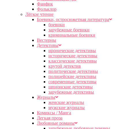
Фанфик
Фольклор
Лёгкое чтение
Боевики, остросюжетная литература
боевики
зарубежные боевики
криминальные боевики
Вестерны
Детективы
иронические детективы
исторические детективы
классические детективы
крутой детектив
политические детективы
полицейские детективы
современные детективы
шпионские детективы
зарубежные детективы
Журналы
женские журналы
мужские журналы
Комиксы / Манга
Легкая проза
Любовные романы
зарубежные любовные романы