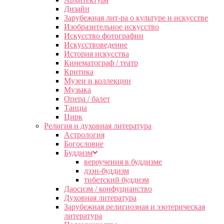
Дизайн
Зарубежная лит-ра о культуре и искусстве
Изобразительное искусство
Искусство фотографии
Искусствоведение
История искусства
Кинематограф / театр
Критика
Музеи и коллекции
Музыка
Опера / балет
Танцы
Цирк
Религия и духовная литература
Астрология
Богословие
Буддизм
вероучения в буддизме
дзэн-буддизм
тибетский буддизм
Даосизм / конфуцианство
Духовная литература
Зарубежная религиозная и эзотерическая
литература