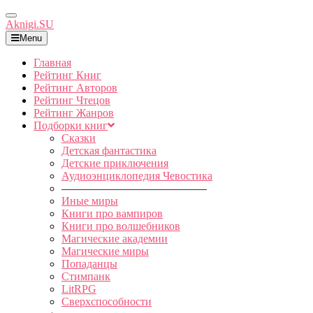
Toggle
Aknigi.SU
Navigation
Menu
Главная
Рейтинг Книг
Рейтинг Авторов
Рейтинг Чтецов
Рейтинг Жанров
Подборки книг
Сказки
Детская фантастика
Детские приключения
Аудиоэнциклопедия Чевостика
—————————————
Иные миры
Книги про вампиров
Книги про волшебников
Магические академии
Магические миры
Попаданцы
Стимпанк
LitRPG
Сверхспособности