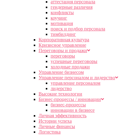
аттестация персонала
гендерные различия
конфликты
коучинг
мотивация
поиск и подбор персонала
тимбилдинг
Корпоративная культура
Кризисное управление
Переговоры и продажи
переговоры
успешные переговоры
холодные продажи
Управление бизнесом
Управление персоналом и лидерство
управление персоналом
лидерство
Высокие технологии
Бизнес-процессы / инновации
бизнес-процессы
инновации в бизнесе
Личная эффективность
Истории успеха
Личные финансы
Логистика