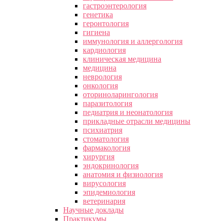
гастроэнтерология
генетика
геронтология
гигиена
иммунология и аллергология
кардиология
клиническая медицина
медицина
неврология
онкология
оториноларингология
паразитология
педиатрия и неонатология
прикладные отрасли медицины
психиатрия
стоматология
фармакология
хирургия
эндокринология
анатомия и физиология
вирусология
эпидемиология
ветеринария
Научные доклады
Практикумы