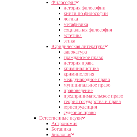
Философия
история философии
книги по философии
логика
метафизика
социальная философия
эстетика
этика
Юридическая литература
адвокатура
гражданское право
история права
криминалистика
криминология
международное право
муниципальное право
правоведение
предпринимательское право
теория государства и права
юриспруденция
судебное право
Естественные науки
Астрономия
Ботаника
Биология