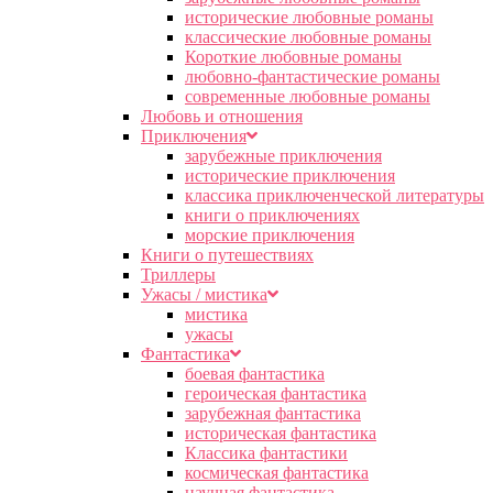
исторические любовные романы
классические любовные романы
Короткие любовные романы
любовно-фантастические романы
современные любовные романы
Любовь и отношения
Приключения
зарубежные приключения
исторические приключения
классика приключенческой литературы
книги о приключениях
морские приключения
Книги о путешествиях
Триллеры
Ужасы / мистика
мистика
ужасы
Фантастика
боевая фантастика
героическая фантастика
зарубежная фантастика
историческая фантастика
Классика фантастики
космическая фантастика
научная фантастика