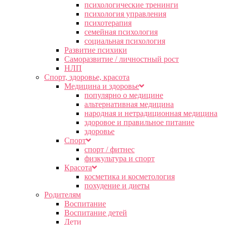
психологические тренинги
психология управления
психотерапия
семейная психология
социальная психология
Развитие психики
Саморазвитие / личностный рост
НЛП
Спорт, здоровье, красота
Медицина и здоровье
популярно о медицине
альтернативная медицина
народная и нетрадиционная медицина
здоровое и правильное питание
здоровье
Спорт
спорт / фитнес
физкультура и спорт
Красота
косметика и косметология
похудение и диеты
Родителям
Воспитание
Воспитание детей
Дети