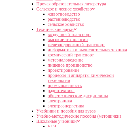
Прочая образовательная литература
Сельское и лесное хозяйство
животноводство
растениеводство
сельское хозяйство
Технические науки
воздушный транспорт
высокие технологии
железнодорожный транспорт
информатика и вычислительная техника
космический транспорт
материаловедение
пищевое производство
проектирование
процессы и аппараты химической
технологии
промышленность
радиотехника
общетехнические дисциплины
электроника
электроэнергетика
Учебники и пособия для вузов
Учебно-методические пособия (методички)
Школьные учебники
ЕГЭ