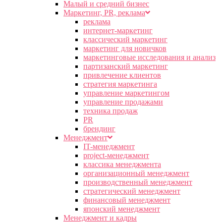
Малый и средний бизнес
Маркетинг, PR, реклама
реклама
интернет-маркетинг
классический маркетинг
маркетинг для новичков
маркетинговые исследования и анализ
партизанский маркетинг
привлечение клиентов
стратегия маркетинга
управление маркетингом
управление продажами
техника продаж
PR
брендинг
Менеджмент
IT-менеджмент
project-менеджмент
классика менеджмента
организационный менеджмент
производственный менеджмент
стратегический менеджмент
финансовый менеджмент
японский менеджмент
Менеджмент и кадры