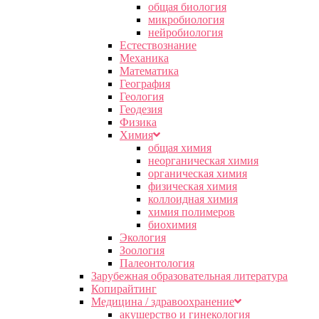
общая биология
микробиология
нейробиология
Естествознание
Механика
Математика
География
Геология
Геодезия
Физика
Химия
общая химия
неорганическая химия
органическая химия
физическая химия
коллоидная химия
химия полимеров
биохимия
Экология
Зоология
Палеонтология
Зарубежная образовательная литература
Копирайтинг
Медицина / здравоохранение
акушерство и гинекология