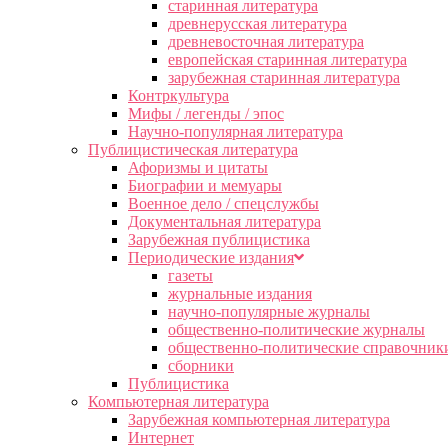
старинная литература
древнерусская литература
древневосточная литература
европейская старинная литература
зарубежная старинная литература
Контркультура
Мифы / легенды / эпос
Научно-популярная литература
Публицистическая литература
Афоризмы и цитаты
Биографии и мемуары
Военное дело / спецслужбы
Документальная литература
Зарубежная публицистика
Периодические издания
газеты
журнальные издания
научно-популярные журналы
общественно-политические журналы
общественно-политические справочник
сборники
Публицистика
Компьютерная литература
Зарубежная компьютерная литература
Интернет