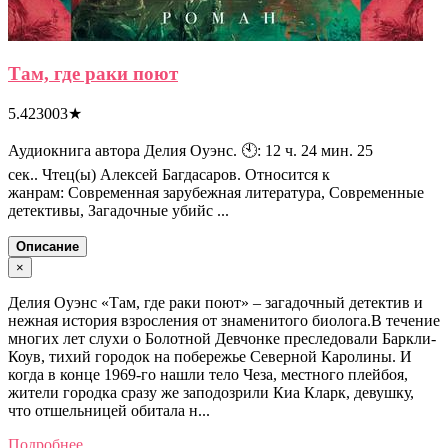
Там, где раки поют
5.423003
★
Аудиокнига автора Делия Оуэнс. 🕙: 12 ч. 24 мин. 25
сек.. Чтец(ы) Алексей Багдасаров. Относится к
жанрам: Современная зарубежная литература, Современные
детективы, Загадочные убийс ...
Описание
×
Делия Оуэнс «Там, где раки поют» – загадочный детектив и
нежная история взросления от знаменитого биолога.В течение
многих лет слухи о Болотной Девчонке преследовали Баркли-
Коув, тихий городок на побережье Северной Каролины. И
когда в конце 1969-го нашли тело Чеза, местного плейбоя,
жители городка сразу же заподозрили Киа Кларк, девушку,
что отшельницей обитала н...
Подробнее