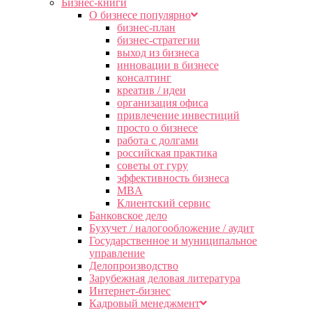
Бизнес-книги
О бизнесе популярно
бизнес-план
бизнес-стратегии
выход из бизнеса
инновации в бизнесе
консалтинг
креатив / идеи
организация офиса
привлечение инвестиций
просто о бизнесе
работа с долгами
российская практика
советы от гуру
эффективность бизнеса
MBA
Клиентский сервис
Банковское дело
Бухучет / налогообложение / аудит
Государственное и муниципальное
управление
Делопроизводство
Зарубежная деловая литература
Интернет-бизнес
Кадровый менеджмент