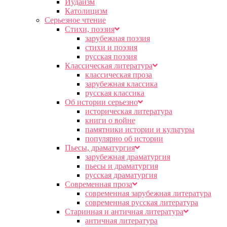
Иудаизм
Католицизм
Серьезное чтение
Cтихи, поэзия
зарубежная поэзия
стихи и поэзия
русская поэзия
Классическая литература
классическая проза
зарубежная классика
русская классика
Об истории серьезно
историческая литература
книги о войне
памятники истории и культуры
популярно об истории
Пьесы, драматургия
зарубежная драматургия
пьесы и драматургия
русская драматургия
Современная проза
современная зарубежная литература
современная русская литература
Старинная и античная литература
античная литература