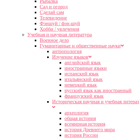
Рыбалка
Сад и огород
Сделай сам
Телевидение
Фэншуй / фэн-шуй
Хобби / увлечения
Учебная и научная литература
Военное дело
Гуманитарные и общественные науки
антропология
Изучение языков
английский язык
иностранные языки
испанский язык
итальянский язык
немецкий язык
русский язык как иностранный
французский язык
Историческая научная и учебная литера
археология
общая история
всемирная история
история Древнего мира
история России