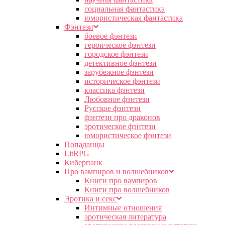
социальная фантастика
юмористическая фантастика
Фэнтези
боевое фэнтези
героическое фэнтези
городское фэнтези
детективное фэнтези
зарубежное фэнтези
историческое фэнтези
классика фэнтези
Любовное фэнтези
Русское фэнтези
фэнтези про драконов
эротическое фэнтези
юмористическое фэнтези
Попаданцы
LitRPG
Киберпанк
Про вампиров и волшебников
Книги про вампиров
Книги про волшебников
Эротика и секс
Интимные отношения
эротическая литература