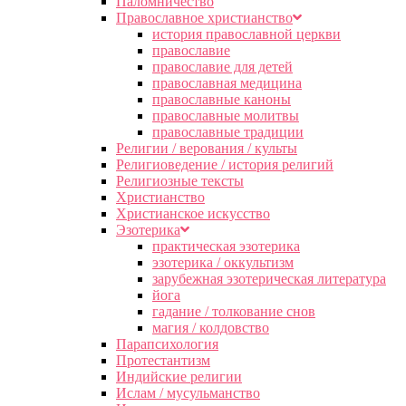
Паломничество
Православное христианство
история православной церкви
православие
православие для детей
православная медицина
православные каноны
православные молитвы
православные традиции
Религии / верования / культы
Религиоведение / история религий
Религиозные тексты
Христианство
Христианское искусство
Эзотерика
практическая эзотерика
эзотерика / оккультизм
зарубежная эзотерическая литература
йога
гадание / толкование снов
магия / колдовство
Парапсихология
Протестантизм
Индийские религии
Ислам / мусульманство