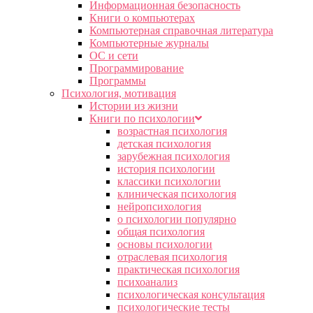
Информационная безопасность
Книги о компьютерах
Компьютерная справочная литература
Компьютерные журналы
ОС и сети
Программирование
Программы
Психология, мотивация
Истории из жизни
Книги по психологии
возрастная психология
детская психология
зарубежная психология
история психологии
классики психологии
клиническая психология
нейропсихология
о психологии популярно
общая психология
основы психологии
отраслевая психология
практическая психология
психоанализ
психологическая консультация
психологические тесты