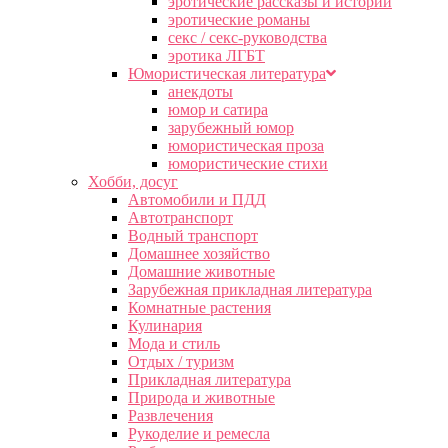
эротические рассказы и истории
эротические романы
секс / секс-руководства
эротика ЛГБТ
Юмористическая литература
анекдоты
юмор и сатира
зарубежный юмор
юмористическая проза
юмористические стихи
Хобби, досуг
Автомобили и ПДД
Автотранспорт
Водный транспорт
Домашнее хозяйство
Домашние животные
Зарубежная прикладная литература
Комнатные растения
Кулинария
Мода и стиль
Отдых / туризм
Прикладная литература
Природа и животные
Развлечения
Рукоделие и ремесла