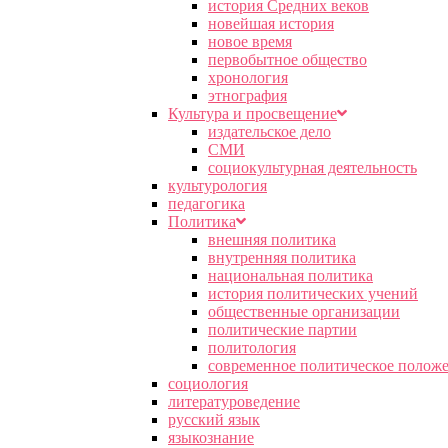
история Средних веков
новейшая история
новое время
первобытное общество
хронология
этнография
Культура и просвещение
издательское дело
СМИ
социокультурная деятельность
культурология
педагогика
Политика
внешняя политика
внутренняя политика
национальная политика
история политических учений
общественные организации
политические партии
политология
современное политическое полож
социология
литературоведение
русский язык
языкознание