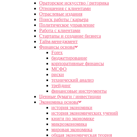
Ораторское искусство / риторика
Отношения с клиентами
Отраслевые издания
Поиск работы / карьера
Политическое управление
Работа с клиентами
Стартапы и создание бизнеса
Тайм-менеджмент
Финансы основа
Forex
бюджетирование
корпоративные финансы
МСФО
риски
технический анализ
трейдинг
финансовые инструменты
Ценные бумаги / инвестиции
Экономика основа
история экономики
история экономических учений
книги по экономике
микроэкономика
мировая экономика
общая экономическая теория