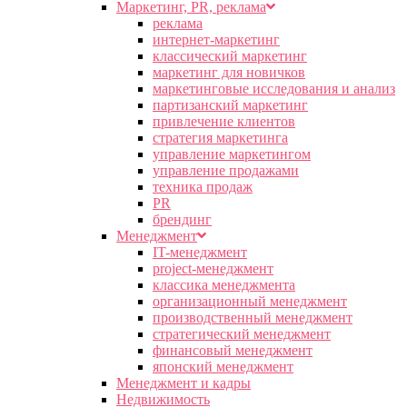
Маркетинг, PR, реклама
реклама
интернет-маркетинг
классический маркетинг
маркетинг для новичков
маркетинговые исследования и анализ
партизанский маркетинг
привлечение клиентов
стратегия маркетинга
управление маркетингом
управление продажами
техника продаж
PR
брендинг
Менеджмент
IT-менеджмент
project-менеджмент
классика менеджмента
организационный менеджмент
производственный менеджмент
стратегический менеджмент
финансовый менеджмент
японский менеджмент
Менеджмент и кадры
Недвижимость