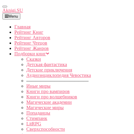
Toggle
Aknigi.SU
Navigation
Menu
Главная
Рейтинг Книг
Рейтинг Авторов
Рейтинг Чтецов
Рейтинг Жанров
Подборки книг
Сказки
Детская фантастика
Детские приключения
Аудиоэнциклопедия Чевостика
—————————————
Иные миры
Книги про вампиров
Книги про волшебников
Магические академии
Магические миры
Попаданцы
Стимпанк
LitRPG
Сверхспособности