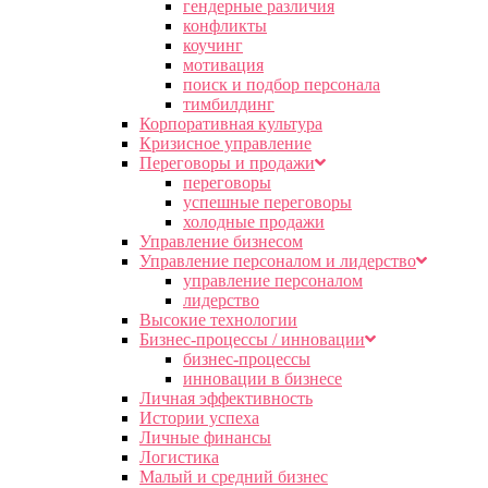
гендерные различия
конфликты
коучинг
мотивация
поиск и подбор персонала
тимбилдинг
Корпоративная культура
Кризисное управление
Переговоры и продажи
переговоры
успешные переговоры
холодные продажи
Управление бизнесом
Управление персоналом и лидерство
управление персоналом
лидерство
Высокие технологии
Бизнес-процессы / инновации
бизнес-процессы
инновации в бизнесе
Личная эффективность
Истории успеха
Личные финансы
Логистика
Малый и средний бизнес