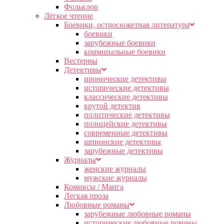
Фольклор
Лёгкое чтение
Боевики, остросюжетная литература
боевики
зарубежные боевики
криминальные боевики
Вестерны
Детективы
иронические детективы
исторические детективы
классические детективы
крутой детектив
политические детективы
полицейские детективы
современные детективы
шпионские детективы
зарубежные детективы
Журналы
женские журналы
мужские журналы
Комиксы / Манга
Легкая проза
Любовные романы
зарубежные любовные романы
исторические любовные романы