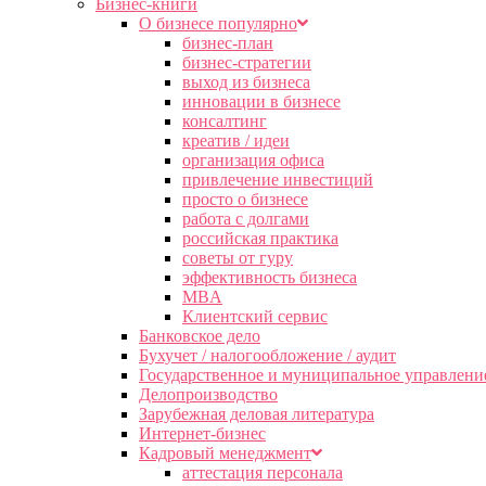
Бизнес-книги
О бизнесе популярно
бизнес-план
бизнес-стратегии
выход из бизнеса
инновации в бизнесе
консалтинг
креатив / идеи
организация офиса
привлечение инвестиций
просто о бизнесе
работа с долгами
российская практика
советы от гуру
эффективность бизнеса
MBA
Клиентский сервис
Банковское дело
Бухучет / налогообложение / аудит
Государственное и муниципальное управлени
Делопроизводство
Зарубежная деловая литература
Интернет-бизнес
Кадровый менеджмент
аттестация персонала