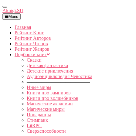
Toggle
Aknigi.SU
Navigation
Menu
Главная
Рейтинг Книг
Рейтинг Авторов
Рейтинг Чтецов
Рейтинг Жанров
Подборки книг
Сказки
Детская фантастика
Детские приключения
Аудиоэнциклопедия Чевостика
—————————————
Иные миры
Книги про вампиров
Книги про волшебников
Магические академии
Магические миры
Попаданцы
Стимпанк
LitRPG
Сверхспособности