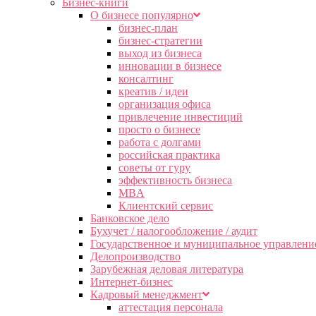
Бизнес-книги
О бизнесе популярно
бизнес-план
бизнес-стратегии
выход из бизнеса
инновации в бизнесе
консалтинг
креатив / идеи
организация офиса
привлечение инвестиций
просто о бизнесе
работа с долгами
российская практика
советы от гуру
эффективность бизнеса
MBA
Клиентский сервис
Банковское дело
Бухучет / налогообложение / аудит
Государственное и муниципальное управлени
Делопроизводство
Зарубежная деловая литература
Интернет-бизнес
Кадровый менеджмент
аттестация персонала