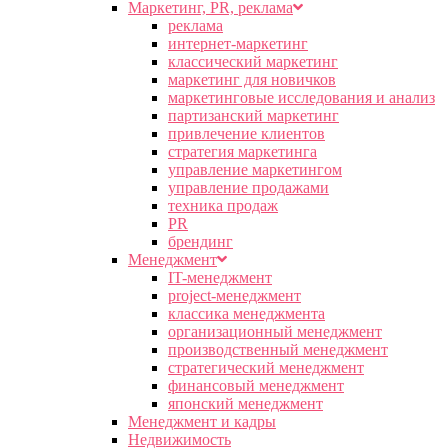
Маркетинг, PR, реклама
реклама
интернет-маркетинг
классический маркетинг
маркетинг для новичков
маркетинговые исследования и анализ
партизанский маркетинг
привлечение клиентов
стратегия маркетинга
управление маркетингом
управление продажами
техника продаж
PR
брендинг
Менеджмент
IT-менеджмент
project-менеджмент
классика менеджмента
организационный менеджмент
производственный менеджмент
стратегический менеджмент
финансовый менеджмент
японский менеджмент
Менеджмент и кадры
Недвижимость