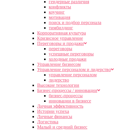
гендерные различия
конфликты
коучинг
мотивация
поиск и подбор персонала
тимбилдинг
Корпоративная культура
Кризисное управление
Переговоры и продажи
переговоры
успешные переговоры
холодные продажи
Управление бизнесом
Управление персоналом и лидерство
управление персоналом
лидерство
Высокие технологии
Бизнес-процессы / инновации
бизнес-процессы
инновации в бизнесе
Личная эффективность
Истории успеха
Личные финансы
Логистика
Малый и средний бизнес