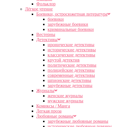
Фольклор
Лёгкое чтение
Боевики, остросюжетная литература
боевики
зарубежные боевики
криминальные боевики
Вестерны
Детективы
иронические детективы
исторические детективы
классические детективы
крутой детектив
политические детективы
полицейские детективы
современные детективы
шпионские детективы
зарубежные детективы
Журналы
женские журналы
мужские журналы
Комиксы / Манга
Легкая проза
Любовные романы
зарубежные любовные романы
исторические любовные романы