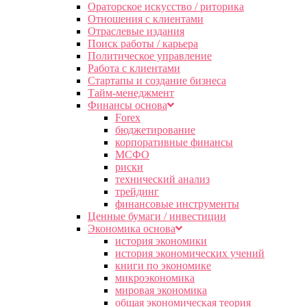
Ораторское искусство / риторика
Отношения с клиентами
Отраслевые издания
Поиск работы / карьера
Политическое управление
Работа с клиентами
Стартапы и создание бизнеса
Тайм-менеджмент
Финансы основа
Forex
бюджетирование
корпоративные финансы
МСФО
риски
технический анализ
трейдинг
финансовые инструменты
Ценные бумаги / инвестиции
Экономика основа
история экономики
история экономических учений
книги по экономике
микроэкономика
мировая экономика
общая экономическая теория