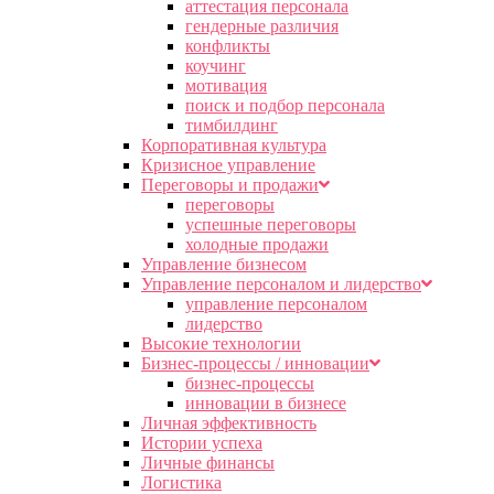
аттестация персонала
гендерные различия
конфликты
коучинг
мотивация
поиск и подбор персонала
тимбилдинг
Корпоративная культура
Кризисное управление
Переговоры и продажи
переговоры
успешные переговоры
холодные продажи
Управление бизнесом
Управление персоналом и лидерство
управление персоналом
лидерство
Высокие технологии
Бизнес-процессы / инновации
бизнес-процессы
инновации в бизнесе
Личная эффективность
Истории успеха
Личные финансы
Логистика