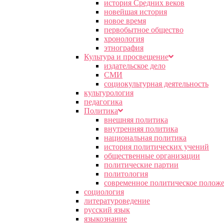
история Средних веков
новейшая история
новое время
первобытное общество
хронология
этнография
Культура и просвещение
издательское дело
СМИ
социокультурная деятельность
культурология
педагогика
Политика
внешняя политика
внутренняя политика
национальная политика
история политических учений
общественные организации
политические партии
политология
современное политическое полож
социология
литературоведение
русский язык
языкознание