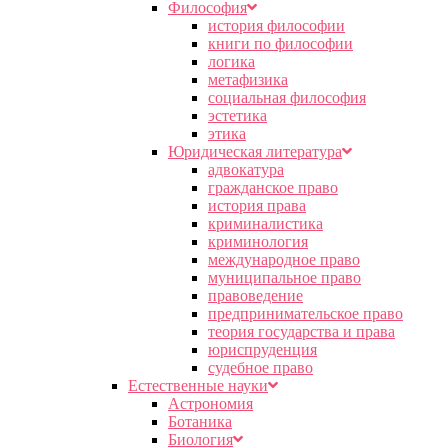
Философия
история философии
книги по философии
логика
метафизика
социальная философия
эстетика
этика
Юридическая литература
адвокатура
гражданское право
история права
криминалистика
криминология
международное право
муниципальное право
правоведение
предпринимательское право
теория государства и права
юриспруденция
судебное право
Естественные науки
Астрономия
Ботаника
Биология