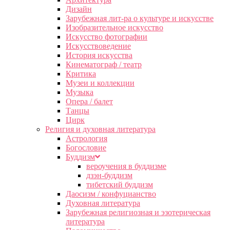
Дизайн
Зарубежная лит-ра о культуре и искусстве
Изобразительное искусство
Искусство фотографии
Искусствоведение
История искусства
Кинематограф / театр
Критика
Музеи и коллекции
Музыка
Опера / балет
Танцы
Цирк
Религия и духовная литература
Астрология
Богословие
Буддизм
вероучения в буддизме
дзэн-буддизм
тибетский буддизм
Даосизм / конфуцианство
Духовная литература
Зарубежная религиозная и эзотерическая
литература