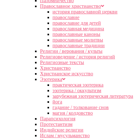
Паломничество
Православное христианство
история православной церкви
православие
православие для детей
православная медицина
православные каноны
православные молитвы
православные традиции
Религии / верования / культы
Религиоведение / история религий
Религиозные тексты
Христианство
Христианское искусство
Эзотерика
практическая эзотерика
эзотерика / оккультизм
зарубежная эзотерическая литература
йога
гадание / толкование снов
магия / колдовство
Парапсихология
Протестантизм
Индийские религии
Ислам / мусульманство