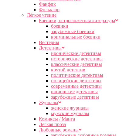
Фанфик
Фольклор
Лёгкое чтение
Боевики, остросюжетная литература
боевики
зарубежные боевики
криминальные боевики
Вестерны
Детективы
иронические детективы
исторические детективы
классические детективы
крутой детектив
политические детективы
полицейские детективы
современные детективы
шпионские детективы
зарубежные детективы
Журналы
женские журналы
мужские журналы
Комиксы / Манга
Легкая проза
Любовные романы
зарубежные любовные романы