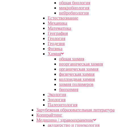
общая биология
микробиология
нейробиология
Естествознание
Механика
Математика
География
Геология
Геодезия
Физика
Химия
общая химия
неорганическая химия
органическая химия
физическая химия
коллоидная химия
химия полимеров
биохимия
Экология
Зоология
Палеонтология
Зарубежная образовательная литература
Копирайтинг
Медицина / здравоохранение
акушерство и гинекология