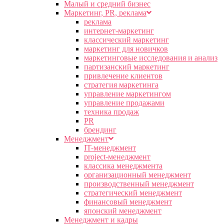
Малый и средний бизнес
Маркетинг, PR, реклама
реклама
интернет-маркетинг
классический маркетинг
маркетинг для новичков
маркетинговые исследования и анализ
партизанский маркетинг
привлечение клиентов
стратегия маркетинга
управление маркетингом
управление продажами
техника продаж
PR
брендинг
Менеджмент
IT-менеджмент
project-менеджмент
классика менеджмента
организационный менеджмент
производственный менеджмент
стратегический менеджмент
финансовый менеджмент
японский менеджмент
Менеджмент и кадры