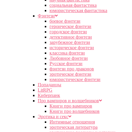
социальная фантастика
юмористическая фантастика
Фэнтези
боевое фэнтези
героическое фэнтези
городское фэнтези
детективное фэнтези
зарубежное фэнтези
историческое фэнтези
классика фэнтези
Любовное фэнтези
Русское фэнтези
фэнтези про драконов
эротическое фэнтези
юмористическое фэнтези
Попаданцы
LitRPG
Киберпанк
Про вампиров и волшебников
Книги про вампиров
Книги про волшебников
Эротика и секс
Интимные отношения
эротическая литература