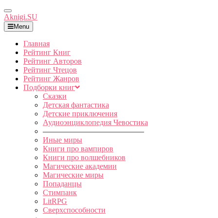
Toggle
Aknigi.SU
Navigation
Menu
Главная
Рейтинг Книг
Рейтинг Авторов
Рейтинг Чтецов
Рейтинг Жанров
Подборки книг
Сказки
Детская фантастика
Детские приключения
Аудиоэнциклопедия Чевостика
—————————————
Иные миры
Книги про вампиров
Книги про волшебников
Магические академии
Магические миры
Попаданцы
Стимпанк
LitRPG
Сверхспособности