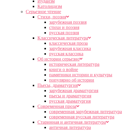
Иудаизм
Католицизм
Серьезное чтение
Cтихи, поэзия
зарубежная поэзия
стихи и поэзия
русская поэзия
Классическая литература
классическая проза
зарубежная классика
русская классика
Об истории серьезно
историческая литература
книги о войне
памятники истории и культуры
популярно об истории
Пьесы, драматургия
зарубежная драматургия
пьесы и драматургия
русская драматургия
Современная проза
современная зарубежная литература
современная русская литература
Старинная и античная литература
античная литература