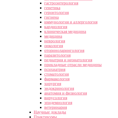
гастроэнтерология
генетика
геронтология
гигиена
иммунология и аллергология
кардиология
клиническая медицина
медицина
неврология
онкология
оториноларингология
паразитология
педиатрия и неонатология
прикладные отрасли медицины
психиатрия
стоматология
фармакология
хирургия
эндокринология
анатомия и физиология
вирусология
эпидемиология
ветеринария
Научные доклады
Практикумы