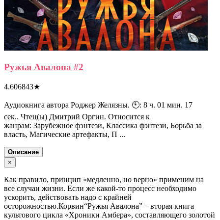
Ружья Авалона #2
4.606843
★
Аудиокнига автора Роджер Желязны. 🕙: 8 ч. 01 мин. 17
сек.. Чтец(ы) Дмитрий Оргин. Относится к
жанрам: Зарубежное фэнтези, Классика фэнтези, Борьба за
власть, Магические артефакты, П ...
Описание
×
Как правило, принцип «медленно, но верно» применим на
все случаи жизни. Если же какой-то процесс необходимо
ускорить, действовать надо с крайней
осторожностью.Корвин“Ружья Авалона” – вторая книга
культового цикла «Хроники Амбера», составляющего золотой