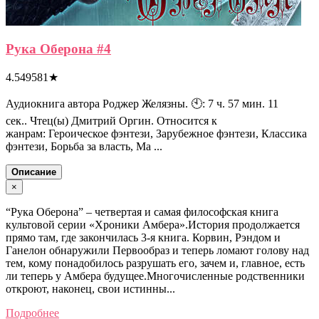
Рука Оберона #4
4.549581
★
Аудиокнига автора Роджер Желязны. 🕙: 7 ч. 57 мин. 11
сек.. Чтец(ы) Дмитрий Оргин. Относится к
жанрам: Героическое фэнтези, Зарубежное фэнтези, Классика
фэнтези, Борьба за власть, Ма ...
Описание
×
“Рука Оберона” – четвертая и самая философская книга
культовой серии «Хроники Амбера».История продолжается
прямо там, где закончилась 3-я книга. Корвин, Рэндом и
Ганелон обнаружили Первообраз и теперь ломают голову над
тем, кому понадобилось разрушать его, зачем и, главное, есть
ли теперь у Амбера будущее.Многочисленные родственники
откроют, наконец, свои истинны...
Подробнее