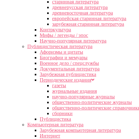
старинная литература
древнерусская литература
древневосточная литература
европейская старинная литература
зарубежная старинная литература
Контркультура
Мифы / легенды / эпос
Научно-популярная литература
Публицистическая литература
Афоризмы и цитаты
Биографии и мемуары
Военное дело / спецслужбы
Документальная литература
Зарубежная публицистика
Периодические издания
газеты
журнальные издания
научно-популярные журналы
общественно-политические журналы
общественно-политические справочник
сборники
Публицистика
Компьютерная литература
Зарубежная компьютерная литература
Интернет