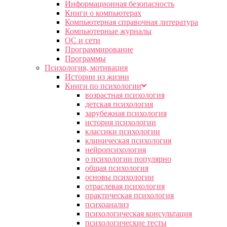
Информационная безопасность
Книги о компьютерах
Компьютерная справочная литература
Компьютерные журналы
ОС и сети
Программирование
Программы
Психология, мотивация
Истории из жизни
Книги по психологии
возрастная психология
детская психология
зарубежная психология
история психологии
классики психологии
клиническая психология
нейропсихология
о психологии популярно
общая психология
основы психологии
отраслевая психология
практическая психология
психоанализ
психологическая консультация
психологические тесты