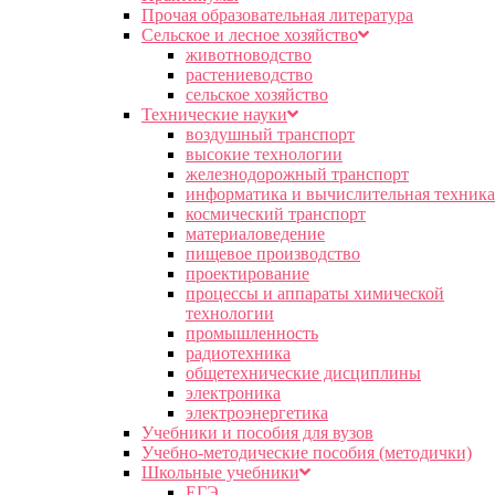
Прочая образовательная литература
Сельское и лесное хозяйство
животноводство
растениеводство
сельское хозяйство
Технические науки
воздушный транспорт
высокие технологии
железнодорожный транспорт
информатика и вычислительная техника
космический транспорт
материаловедение
пищевое производство
проектирование
процессы и аппараты химической
технологии
промышленность
радиотехника
общетехнические дисциплины
электроника
электроэнергетика
Учебники и пособия для вузов
Учебно-методические пособия (методички)
Школьные учебники
ЕГЭ