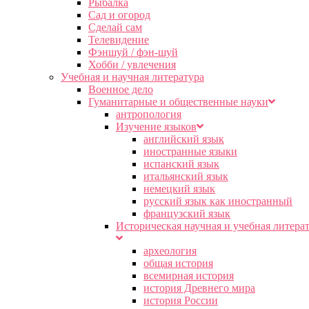
Рыбалка
Сад и огород
Сделай сам
Телевидение
Фэншуй / фэн-шуй
Хобби / увлечения
Учебная и научная литература
Военное дело
Гуманитарные и общественные науки
антропология
Изучение языков
английский язык
иностранные языки
испанский язык
итальянский язык
немецкий язык
русский язык как иностранный
французский язык
Историческая научная и учебная литера
археология
общая история
всемирная история
история Древнего мира
история России