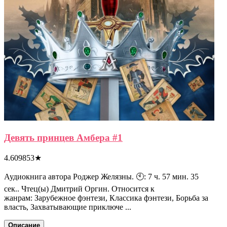
Девять принцев Амбера #1
4.609853
★
Аудиокнига автора Роджер Желязны. 🕙: 7 ч. 57 мин. 35
сек.. Чтец(ы) Дмитрий Оргин. Относится к
жанрам: Зарубежное фэнтези, Классика фэнтези, Борьба за
власть, Захватывающие приключе ...
Описание