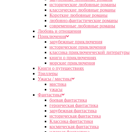
исторические любовные романы
классические любовные романы
Короткие любовные романы
любовно-фантастические романы
современные любовные романы
Любовь и отношения
Приключения
зарубежные приключения
исторические приключения
классика приключенческой литературы
книги о приключениях
морские приключения
Книги о путешествиях
Триллеры
Ужасы / мистика
мистика
ужасы
Фантастика
боевая фантастика
героическая фантастика
зарубежная фантастика
историческая фантастика
Классика фантастики
космическая фантастика
научная фантастика