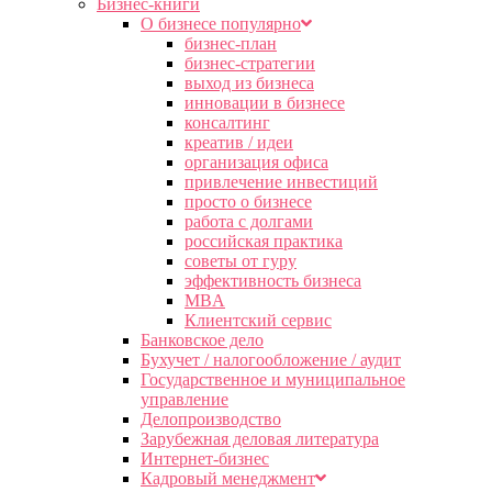
Бизнес-книги
О бизнесе популярно
бизнес-план
бизнес-стратегии
выход из бизнеса
инновации в бизнесе
консалтинг
креатив / идеи
организация офиса
привлечение инвестиций
просто о бизнесе
работа с долгами
российская практика
советы от гуру
эффективность бизнеса
MBA
Клиентский сервис
Банковское дело
Бухучет / налогообложение / аудит
Государственное и муниципальное
управление
Делопроизводство
Зарубежная деловая литература
Интернет-бизнес
Кадровый менеджмент