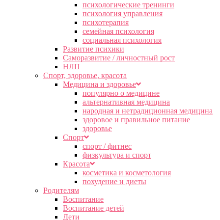
психологические тренинги
психология управления
психотерапия
семейная психология
социальная психология
Развитие психики
Саморазвитие / личностный рост
НЛП
Спорт, здоровье, красота
Медицина и здоровье
популярно о медицине
альтернативная медицина
народная и нетрадиционная медицина
здоровое и правильное питание
здоровье
Спорт
спорт / фитнес
физкультура и спорт
Красота
косметика и косметология
похудение и диеты
Родителям
Воспитание
Воспитание детей
Дети