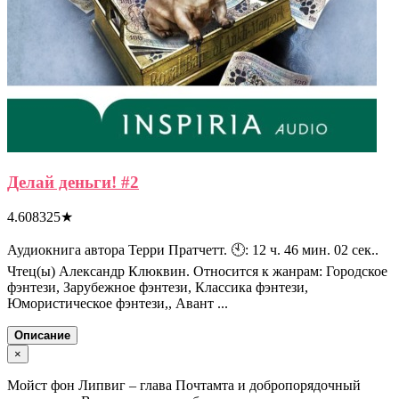
Делай деньги! #2
4.608325
★
Аудиокнига автора Терри Пратчетт. 🕙: 12 ч. 46 мин. 02 сек..
Чтец(ы) Александр Клюквин. Относится к жанрам: Городское
фэнтези, Зарубежное фэнтези, Классика фэнтези,
Юмористическое фэнтези,, Авант ...
Описание
×
Мойст фон Липвиг – глава Почтамта и добропорядочный