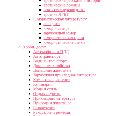
эротические рассказы и истории
эротические романы
секс / секс-руководства
эротика ЛГБТ
Юмористическая литература
анекдоты
юмор и сатира
зарубежный юмор
юмористическая проза
юмористические стихи
Хобби, досуг
Автомобили и ПДД
Автотранспорт
Водный транспорт
Домашнее хозяйство
Домашние животные
Зарубежная прикладная литература
Комнатные растения
Кулинария
Мода и стиль
Отдых / туризм
Прикладная литература
Природа и животные
Развлечения
Рукоделие и ремесла