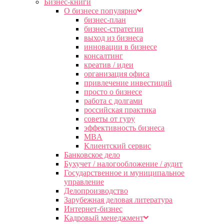
Бизнес-книги
О бизнесе популярно
бизнес-план
бизнес-стратегии
выход из бизнеса
инновации в бизнесе
консалтинг
креатив / идеи
организация офиса
привлечение инвестиций
просто о бизнесе
работа с долгами
российская практика
советы от гуру
эффективность бизнеса
MBA
Клиентский сервис
Банковское дело
Бухучет / налогообложение / аудит
Государственное и муниципальное
управление
Делопроизводство
Зарубежная деловая литература
Интернет-бизнес
Кадровый менеджмент