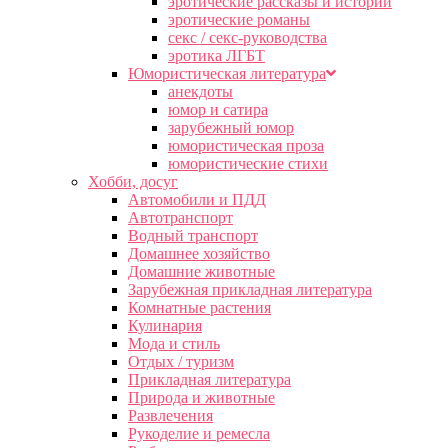
эротические рассказы и истории
эротические романы
секс / секс-руководства
эротика ЛГБТ
Юмористическая литература
анекдоты
юмор и сатира
зарубежный юмор
юмористическая проза
юмористические стихи
Хобби, досуг
Автомобили и ПДД
Автотранспорт
Водный транспорт
Домашнее хозяйство
Домашние животные
Зарубежная прикладная литература
Комнатные растения
Кулинария
Мода и стиль
Отдых / туризм
Прикладная литература
Природа и животные
Развлечения
Рукоделие и ремесла