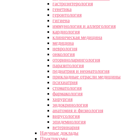
гастроэнтерология
генетика
геронтология
гигиена
иммунология и аллергология
кардиология
клиническая медицина
медицина
неврология
онкология
оториноларингология
паразитология
педиатрия и неонатология
прикладные отрасли медицины
психиатрия
стоматология
фармакология
хирургия
эндокринология
анатомия и физиология
вирусология
эпидемиология
ветеринария
Научные доклады
Практикумы