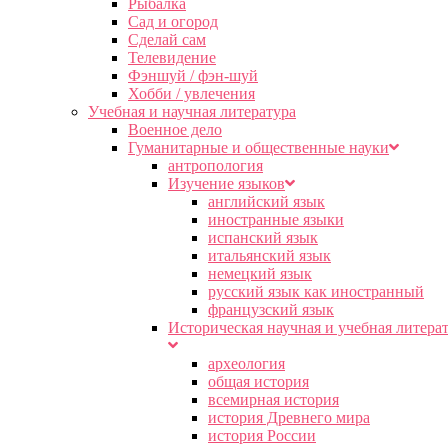
Рыбалка
Сад и огород
Сделай сам
Телевидение
Фэншуй / фэн-шуй
Хобби / увлечения
Учебная и научная литература
Военное дело
Гуманитарные и общественные науки
антропология
Изучение языков
английский язык
иностранные языки
испанский язык
итальянский язык
немецкий язык
русский язык как иностранный
французский язык
Историческая научная и учебная литера
археология
общая история
всемирная история
история Древнего мира
история России