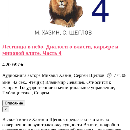
Лестница в небо. Диалоги о власти, карьере и
мировой элите. Часть 4
4.200597
★
Аудиокнига автора Михаил Хазин, Сергей Щеглов. 🕙: 7 ч. 08
мин. 42 сек.. Чтец(ы) Владимир Левашёв. Относится к
жанрам: Государственное и муниципальное управление,
Публицистика, Соврем ...
Описание
×
В своей книге Хазин и Щеглов предлагают читателю
совершенно новую трактовку сущности Власти, подробно
рассказывая о всех стадиях властной карьеры – от рядового