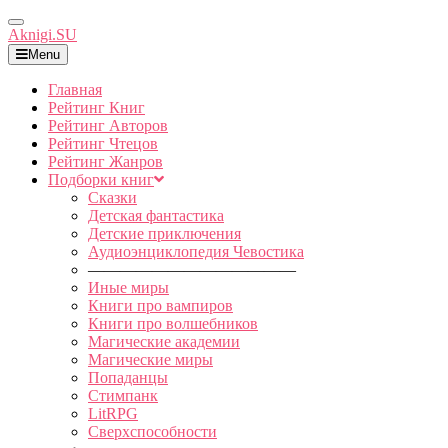
Toggle
Aknigi.SU
Navigation
Menu
Главная
Рейтинг Книг
Рейтинг Авторов
Рейтинг Чтецов
Рейтинг Жанров
Подборки книг
Сказки
Детская фантастика
Детские приключения
Аудиоэнциклопедия Чевостика
—————————————
Иные миры
Книги про вампиров
Книги про волшебников
Магические академии
Магические миры
Попаданцы
Стимпанк
LitRPG
Сверхспособности