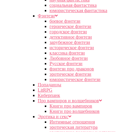
социальная фантастика
юмористическая фантастика
Фэнтези
боевое фэнтези
героическое фэнтези
городское фэнтези
детективное фэнтези
зарубежное фэнтези
историческое фэнтези
классика фэнтези
Любовное фэнтези
Русское фэнтези
фэнтези про драконов
эротическое фэнтези
юмористическое фэнтези
Попаданцы
LitRPG
Киберпанк
Про вампиров и волшебников
Книги про вампиров
Книги про волшебников
Эротика и секс
Интимные отношения
эротическая литература