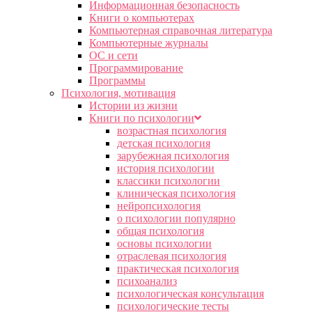
Информационная безопасность
Книги о компьютерах
Компьютерная справочная литература
Компьютерные журналы
ОС и сети
Программирование
Программы
Психология, мотивация
Истории из жизни
Книги по психологии
возрастная психология
детская психология
зарубежная психология
история психологии
классики психологии
клиническая психология
нейропсихология
о психологии популярно
общая психология
основы психологии
отраслевая психология
практическая психология
психоанализ
психологическая консультация
психологические тесты