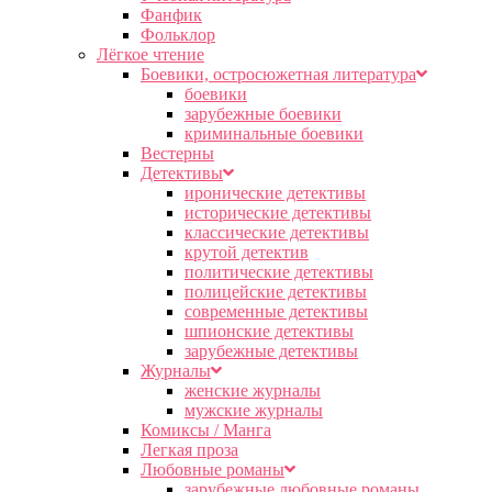
Фанфик
Фольклор
Лёгкое чтение
Боевики, остросюжетная литература
боевики
зарубежные боевики
криминальные боевики
Вестерны
Детективы
иронические детективы
исторические детективы
классические детективы
крутой детектив
политические детективы
полицейские детективы
современные детективы
шпионские детективы
зарубежные детективы
Журналы
женские журналы
мужские журналы
Комиксы / Манга
Легкая проза
Любовные романы
зарубежные любовные романы