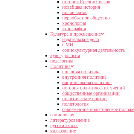
история Средних веков
новейшая история
новое время
первобытное общество
хронология
этнография
Культура и просвещение
издательское дело
СМИ
социокультурная деятельность
культурология
педагогика
Политика
внешняя политика
внутренняя политика
национальная политика
история политических учений
общественные организации
политические партии
политология
современное политическое полож
социология
литературоведение
русский язык
языкознание