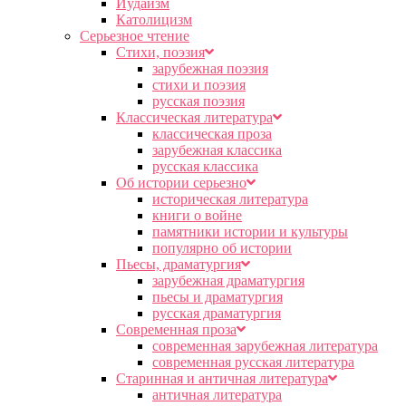
Иудаизм
Католицизм
Серьезное чтение
Cтихи, поэзия
зарубежная поэзия
стихи и поэзия
русская поэзия
Классическая литература
классическая проза
зарубежная классика
русская классика
Об истории серьезно
историческая литература
книги о войне
памятники истории и культуры
популярно об истории
Пьесы, драматургия
зарубежная драматургия
пьесы и драматургия
русская драматургия
Современная проза
современная зарубежная литература
современная русская литература
Старинная и античная литература
античная литература