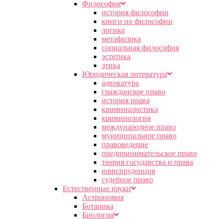
Философия
история философии
книги по философии
логика
метафизика
социальная философия
эстетика
этика
Юридическая литература
адвокатура
гражданское право
история права
криминалистика
криминология
международное право
муниципальное право
правоведение
предпринимательское право
теория государства и права
юриспруденция
судебное право
Естественные науки
Астрономия
Ботаника
Биология