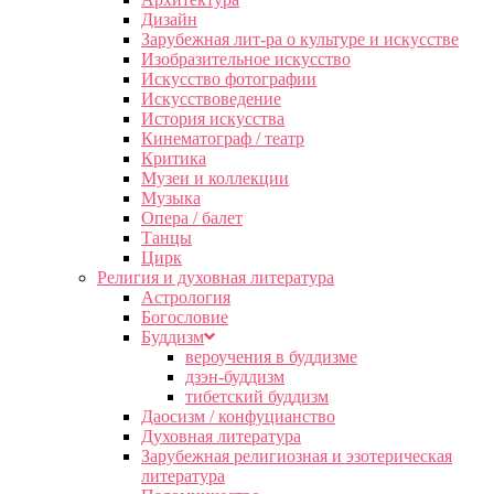
Дизайн
Зарубежная лит-ра о культуре и искусстве
Изобразительное искусство
Искусство фотографии
Искусствоведение
История искусства
Кинематограф / театр
Критика
Музеи и коллекции
Музыка
Опера / балет
Танцы
Цирк
Религия и духовная литература
Астрология
Богословие
Буддизм
вероучения в буддизме
дзэн-буддизм
тибетский буддизм
Даосизм / конфуцианство
Духовная литература
Зарубежная религиозная и эзотерическая
литература