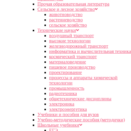
Прочая образовательная литература
Сельское и лесное хозяйство
животноводство
растениеводство
сельское хозяйство
Технические науки
воздушный транспорт
высокие технологии
железнодорожный транспорт
информатика и вычислительная техника
космический транспорт
материаловедение
пищевое производство
проектирование
процессы и аппараты химической
технологии
промышленность
радиотехника
общетехнические дисциплины
электроника
электроэнергетика
Учебники и пособия для вузов
Учебно-методические пособия (методички)
Школьные учебники
ЕГЭ