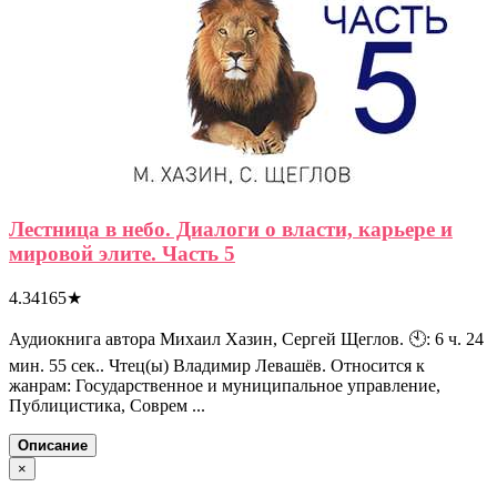
Лестница в небо. Диалоги о власти, карьере и
мировой элите. Часть 5
4.34165
★
Аудиокнига автора Михаил Хазин, Сергей Щеглов. 🕙: 6 ч. 24
мин. 55 сек.. Чтец(ы) Владимир Левашёв. Относится к
жанрам: Государственное и муниципальное управление,
Публицистика, Соврем ...
Описание
×