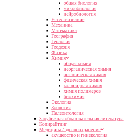
общая биология
микробиология
нейробиология
Естествознание
Механика
Математика
География
Геология
Геодезия
Физика
Химия
общая химия
неорганическая химия
органическая химия
физическая химия
коллоидная химия
химия полимеров
биохимия
Экология
Зоология
Палеонтология
Зарубежная образовательная литература
Копирайтинг
Медицина / здравоохранение
акушерство и гинекология