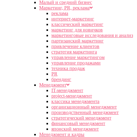
Малый и средний бизнес
Маркетинг, PR, реклама
реклама
интернет-маркетинг
классический маркетинг
маркетинг для новичков
маркетинговые исследования и анализ
партизанский маркетинг
привлечение клиентов
стратегия маркетинга
управление маркетингом
управление продажами
техника продаж
PR
брендинг
Менеджмент
IT-менеджмент
project-менеджмент
классика менеджмента
организационный менеджмент
производственный менеджмент
стратегический менеджмент
финансовый менеджмент
японский менеджмент
Менеджмент и кадры