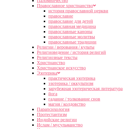
Паломничество
Православное христианство
история православной церкви
православие
православие для детей
православная медицина
православные каноны
православные молитвы
православные традиции
Религии / верования / культы
Религиоведение / история религий
Религиозные тексты
Христианство
Христианское искусство
Эзотерика
практическая эзотерика
эзотерика / оккультизм
зарубежная эзотерическая литература
йога
гадание / толкование снов
магия / колдовство
Парапсихология
Протестантизм
Индийские религии
Ислам / мусульманство