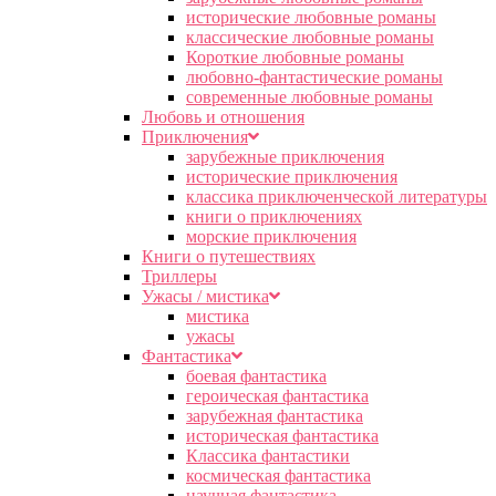
исторические любовные романы
классические любовные романы
Короткие любовные романы
любовно-фантастические романы
современные любовные романы
Любовь и отношения
Приключения
зарубежные приключения
исторические приключения
классика приключенческой литературы
книги о приключениях
морские приключения
Книги о путешествиях
Триллеры
Ужасы / мистика
мистика
ужасы
Фантастика
боевая фантастика
героическая фантастика
зарубежная фантастика
историческая фантастика
Классика фантастики
космическая фантастика
научная фантастика