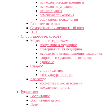
психологические тренинги
психология управления
психотерапия
семейная психология
социальная психология
Развитие психики
Саморазвитие / личностный рост
НЛП
Спорт, здоровье, красота
Медицина и здоровье
популярно о медицине
альтернативная медицина
народная и нетрадиционная медицина
здоровое и правильное питание
здоровье
Спорт
спорт / фитнес
физкультура и спорт
Красота
косметика и косметология
похудение и диеты
Родителям
Воспитание
Воспитание детей
Дети