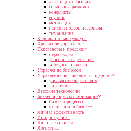
аттестация персонала
гендерные различия
конфликты
коучинг
мотивация
поиск и подбор персонала
тимбилдинг
Корпоративная культура
Кризисное управление
Переговоры и продажи
переговоры
успешные переговоры
холодные продажи
Управление бизнесом
Управление персоналом и лидерство
управление персоналом
лидерство
Высокие технологии
Бизнес-процессы / инновации
бизнес-процессы
инновации в бизнесе
Личная эффективность
Истории успеха
Личные финансы
Логистика