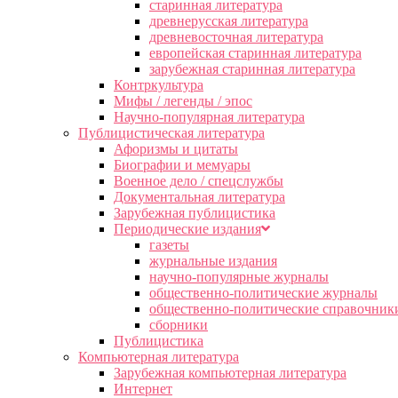
старинная литература
древнерусская литература
древневосточная литература
европейская старинная литература
зарубежная старинная литература
Контркультура
Мифы / легенды / эпос
Научно-популярная литература
Публицистическая литература
Афоризмы и цитаты
Биографии и мемуары
Военное дело / спецслужбы
Документальная литература
Зарубежная публицистика
Периодические издания
газеты
журнальные издания
научно-популярные журналы
общественно-политические журналы
общественно-политические справочник
сборники
Публицистика
Компьютерная литература
Зарубежная компьютерная литература
Интернет