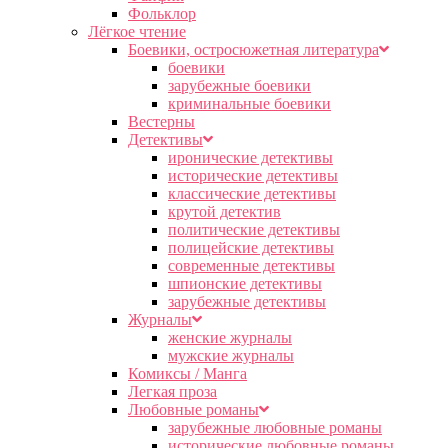
Фольклор
Лёгкое чтение
Боевики, остросюжетная литература
боевики
зарубежные боевики
криминальные боевики
Вестерны
Детективы
иронические детективы
исторические детективы
классические детективы
крутой детектив
политические детективы
полицейские детективы
современные детективы
шпионские детективы
зарубежные детективы
Журналы
женские журналы
мужские журналы
Комиксы / Манга
Легкая проза
Любовные романы
зарубежные любовные романы
исторические любовные романы