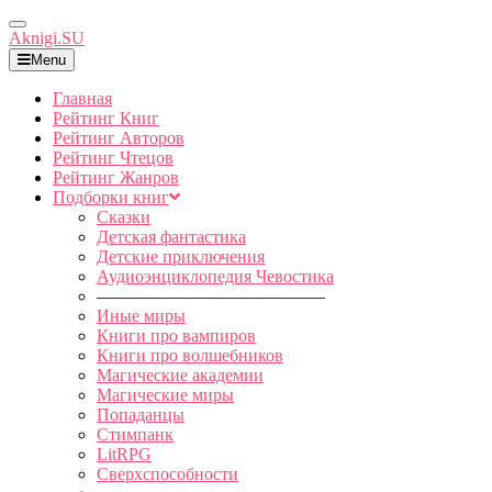
Toggle
Aknigi.SU
Navigation
Menu
Главная
Рейтинг Книг
Рейтинг Авторов
Рейтинг Чтецов
Рейтинг Жанров
Подборки книг
Сказки
Детская фантастика
Детские приключения
Аудиоэнциклопедия Чевостика
—————————————
Иные миры
Книги про вампиров
Книги про волшебников
Магические академии
Магические миры
Попаданцы
Стимпанк
LitRPG
Сверхспособности