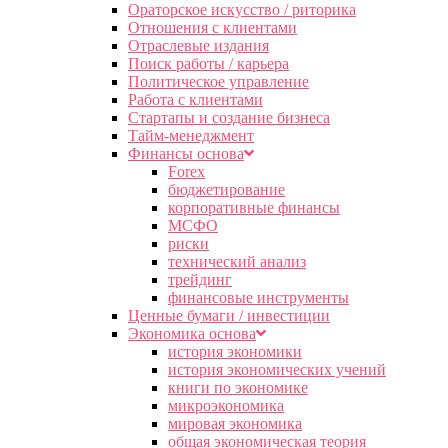
Ораторское искусство / риторика
Отношения с клиентами
Отраслевые издания
Поиск работы / карьера
Политическое управление
Работа с клиентами
Стартапы и создание бизнеса
Тайм-менеджмент
Финансы основа
Forex
бюджетирование
корпоративные финансы
МСФО
риски
технический анализ
трейдинг
финансовые инструменты
Ценные бумаги / инвестиции
Экономика основа
история экономики
история экономических учений
книги по экономике
микроэкономика
мировая экономика
общая экономическая теория