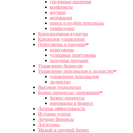
гендерные различия
конфликты
коучинг
мотивация
поиск и подбор персонала
тимбилдинг
Корпоративная культура
Кризисное управление
Переговоры и продажи
переговоры
успешные переговоры
холодные продажи
Управление бизнесом
Управление персоналом и лидерство
управление персоналом
лидерство
Высокие технологии
Бизнес-процессы / инновации
бизнес-процессы
инновации в бизнесе
Личная эффективность
Истории успеха
Личные финансы
Логистика
Малый и средний бизнес