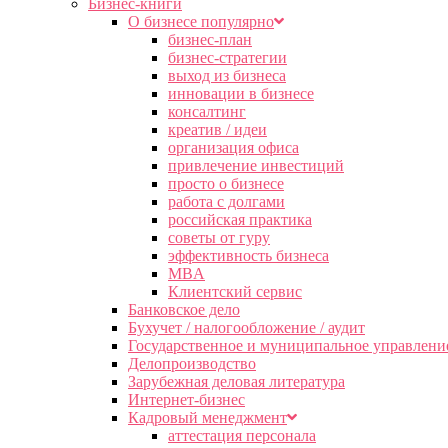
Бизнес-книги
О бизнесе популярно
бизнес-план
бизнес-стратегии
выход из бизнеса
инновации в бизнесе
консалтинг
креатив / идеи
организация офиса
привлечение инвестиций
просто о бизнесе
работа с долгами
российская практика
советы от гуру
эффективность бизнеса
MBA
Клиентский сервис
Банковское дело
Бухучет / налогообложение / аудит
Государственное и муниципальное управлени
Делопроизводство
Зарубежная деловая литература
Интернет-бизнес
Кадровый менеджмент
аттестация персонала