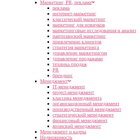
Маркетинг, PR, реклама
реклама
интернет-маркетинг
классический маркетинг
маркетинг для новичков
маркетинговые исследования и анализ
партизанский маркетинг
привлечение клиентов
стратегия маркетинга
управление маркетингом
управление продажами
техника продаж
PR
брендинг
Менеджмент
IT-менеджмент
project-менеджмент
классика менеджмента
организационный менеджмент
производственный менеджмент
стратегический менеджмент
финансовый менеджмент
японский менеджмент
Менеджмент и кадры
Недвижимость