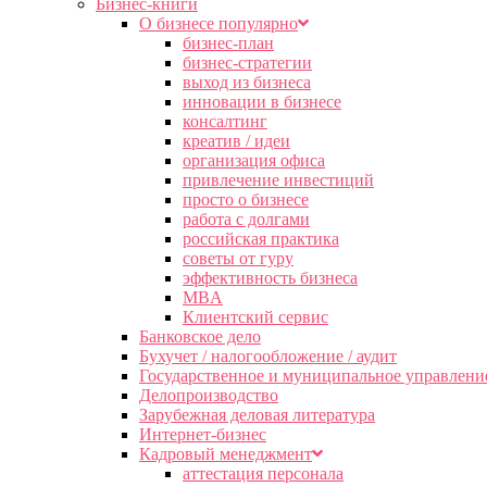
Бизнес-книги
О бизнесе популярно
бизнес-план
бизнес-стратегии
выход из бизнеса
инновации в бизнесе
консалтинг
креатив / идеи
организация офиса
привлечение инвестиций
просто о бизнесе
работа с долгами
российская практика
советы от гуру
эффективность бизнеса
MBA
Клиентский сервис
Банковское дело
Бухучет / налогообложение / аудит
Государственное и муниципальное управлени
Делопроизводство
Зарубежная деловая литература
Интернет-бизнес
Кадровый менеджмент
аттестация персонала