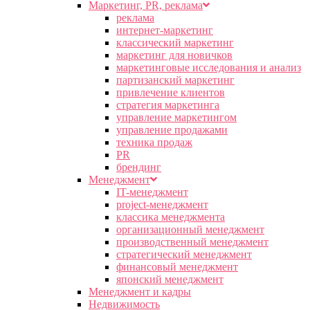
Маркетинг, PR, реклама
реклама
интернет-маркетинг
классический маркетинг
маркетинг для новичков
маркетинговые исследования и анализ
партизанский маркетинг
привлечение клиентов
стратегия маркетинга
управление маркетингом
управление продажами
техника продаж
PR
брендинг
Менеджмент
IT-менеджмент
project-менеджмент
классика менеджмента
организационный менеджмент
производственный менеджмент
стратегический менеджмент
финансовый менеджмент
японский менеджмент
Менеджмент и кадры
Недвижимость