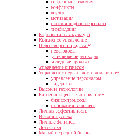
гендерные различия
конфликты
коучинг
мотивация
поиск и подбор персонала
тимбилдинг
Корпоративная культура
Кризисное управление
Переговоры и продажи
переговоры
успешные переговоры
холодные продажи
Управление бизнесом
Управление персоналом и лидерство
управление персоналом
лидерство
Высокие технологии
Бизнес-процессы / инновации
бизнес-процессы
инновации в бизнесе
Личная эффективность
Истории успеха
Личные финансы
Логистика
Малый и средний бизнес