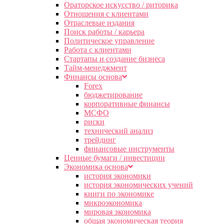
Ораторское искусство / риторика
Отношения с клиентами
Отраслевые издания
Поиск работы / карьера
Политическое управление
Работа с клиентами
Стартапы и создание бизнеса
Тайм-менеджмент
Финансы основа
Forex
бюджетирование
корпоративные финансы
МСФО
риски
технический анализ
трейдинг
финансовые инструменты
Ценные бумаги / инвестиции
Экономика основа
история экономики
история экономических учений
книги по экономике
микроэкономика
мировая экономика
общая экономическая теория