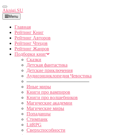
Toggle
Aknigi.SU
Navigation
Menu
Главная
Рейтинг Книг
Рейтинг Авторов
Рейтинг Чтецов
Рейтинг Жанров
Подборки книг
Сказки
Детская фантастика
Детские приключения
Аудиоэнциклопедия Чевостика
—————————————
Иные миры
Книги про вампиров
Книги про волшебников
Магические академии
Магические миры
Попаданцы
Стимпанк
LitRPG
Сверхспособности