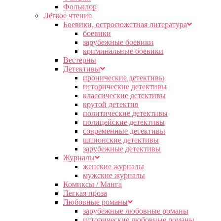
Фольклор
Лёгкое чтение
Боевики, остросюжетная литература
боевики
зарубежные боевики
криминальные боевики
Вестерны
Детективы
иронические детективы
исторические детективы
классические детективы
крутой детектив
политические детективы
полицейские детективы
современные детективы
шпионские детективы
зарубежные детективы
Журналы
женские журналы
мужские журналы
Комиксы / Манга
Легкая проза
Любовные романы
зарубежные любовные романы
исторические любовные романы