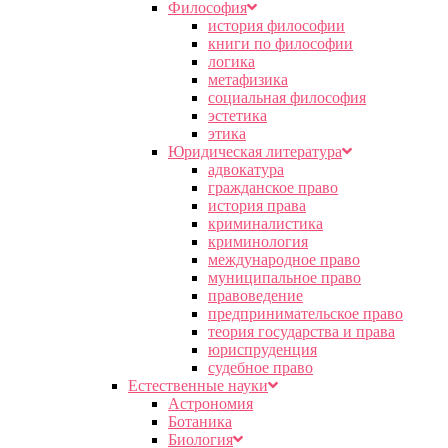
Философия
история философии
книги по философии
логика
метафизика
социальная философия
эстетика
этика
Юридическая литература
адвокатура
гражданское право
история права
криминалистика
криминология
международное право
муниципальное право
правоведение
предпринимательское право
теория государства и права
юриспруденция
судебное право
Естественные науки
Астрономия
Ботаника
Биология