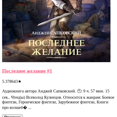
Последнее желание #1
5.378643
★
Аудиокнига автора Анджей Сапковский. 🕙: 9 ч. 57 мин. 15
сек.. Чтец(ы) Всеволод Кузнецов. Относится к жанрам: Боевое
фэнтези, Героическое фэнтези, Зарубежное фэнтези, Книги
про волшеб� ...