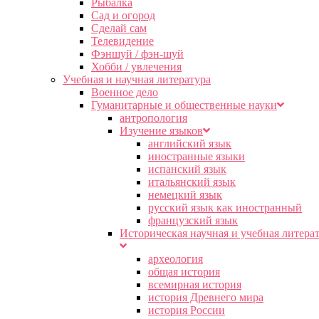
Рыбалка
Сад и огород
Сделай сам
Телевидение
Фэншуй / фэн-шуй
Хобби / увлечения
Учебная и научная литература
Военное дело
Гуманитарные и общественные науки
антропология
Изучение языков
английский язык
иностранные языки
испанский язык
итальянский язык
немецкий язык
русский язык как иностранный
французский язык
Историческая научная и учебная литера
археология
общая история
всемирная история
история Древнего мира
история России