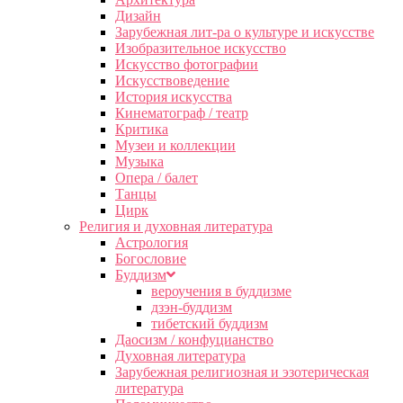
Дизайн
Зарубежная лит-ра о культуре и искусстве
Изобразительное искусство
Искусство фотографии
Искусствоведение
История искусства
Кинематограф / театр
Критика
Музеи и коллекции
Музыка
Опера / балет
Танцы
Цирк
Религия и духовная литература
Астрология
Богословие
Буддизм
вероучения в буддизме
дзэн-буддизм
тибетский буддизм
Даосизм / конфуцианство
Духовная литература
Зарубежная религиозная и эзотерическая
литература