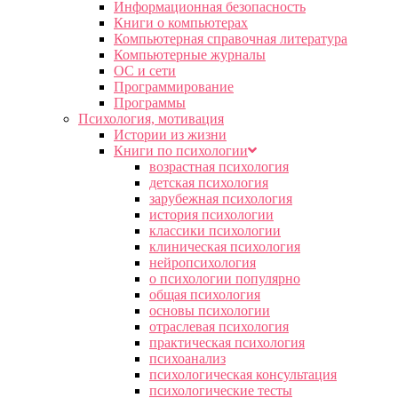
Информационная безопасность
Книги о компьютерах
Компьютерная справочная литература
Компьютерные журналы
ОС и сети
Программирование
Программы
Психология, мотивация
Истории из жизни
Книги по психологии
возрастная психология
детская психология
зарубежная психология
история психологии
классики психологии
клиническая психология
нейропсихология
о психологии популярно
общая психология
основы психологии
отраслевая психология
практическая психология
психоанализ
психологическая консультация
психологические тесты