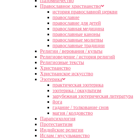
Паломничество
Православное христианство
история православной церкви
православие
православие для детей
православная медицина
православные каноны
православные молитвы
православные традиции
Религии / верования / культы
Религиоведение / история религий
Религиозные тексты
Христианство
Христианское искусство
Эзотерика
практическая эзотерика
эзотерика / оккультизм
зарубежная эзотерическая литература
йога
гадание / толкование снов
магия / колдовство
Парапсихология
Протестантизм
Индийские религии
Ислам / мусульманство