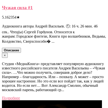
Чужая сила #1
5.162354
★
Аудиокнига автора Андрей Васильев. 🕙: 16 ч. 26 мин. 46
сек.. Чтец(ы) Сергей Горбунов. Относится к
жанрам: Городское фэнтези, Книги про волшебников, Ведьмы,
Колдовство, Сверхспособн� ...
Описание
×
Студия «МедиаКнига» представляет популярную аудиокнигу
известного российского писателя Андрея Васильева – «Чужая
сила». …Что можно получить, совершив доброе дело?
Например – благодарность. Или – похвалу. А может – просто
хорошее настроение. Но это если все пойдет так, как у людей
водится. Но если нет… Вот Александр Смолин, обычный
московский парень, работающий ср...
Подробнее