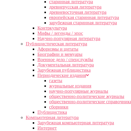
старинная литература
древнерусская литература
древневосточная литература
европейская старинная литература
зарубежная старинная литература
Контркультура
Мифы / легенды / эпос
Научно-популярная литература
Публицистическая литература
Афоризмы и цитаты
Биографии и мемуары
Военное дело / спецслужбы
Документальная литература
Зарубежная публицистика
Периодические издания
газеты
журнальные издания
научно-популярные журналы
общественно-политические журналы
общественно-политические справочник
сборники
Публицистика
Компьютерная литература
Зарубежная компьютерная литература
Интернет