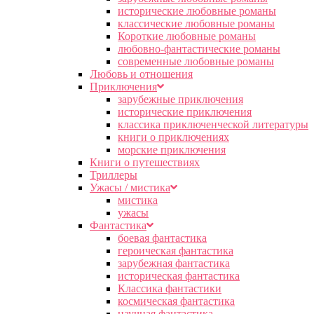
исторические любовные романы
классические любовные романы
Короткие любовные романы
любовно-фантастические романы
современные любовные романы
Любовь и отношения
Приключения
зарубежные приключения
исторические приключения
классика приключенческой литературы
книги о приключениях
морские приключения
Книги о путешествиях
Триллеры
Ужасы / мистика
мистика
ужасы
Фантастика
боевая фантастика
героическая фантастика
зарубежная фантастика
историческая фантастика
Классика фантастики
космическая фантастика
научная фантастика