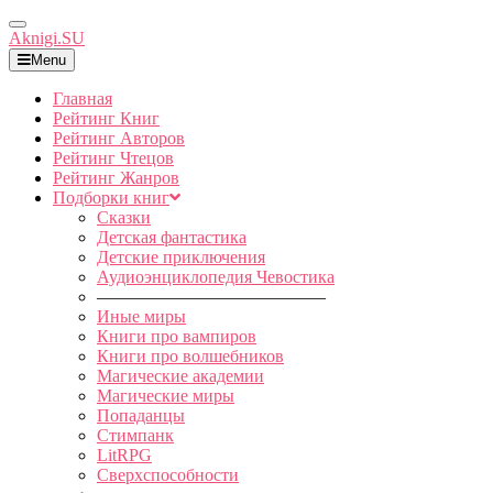
Toggle
Aknigi.SU
Navigation
Menu
Главная
Рейтинг Книг
Рейтинг Авторов
Рейтинг Чтецов
Рейтинг Жанров
Подборки книг
Сказки
Детская фантастика
Детские приключения
Аудиоэнциклопедия Чевостика
—————————————
Иные миры
Книги про вампиров
Книги про волшебников
Магические академии
Магические миры
Попаданцы
Стимпанк
LitRPG
Сверхспособности