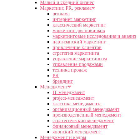
Малый и средний бизнес
Маркетинг, PR, реклама
реклама
интернет-маркетинг
классический маркетинг
маркетинг для новичков
маркетинговые исследования и анализ
партизанский маркетинг
привлечение клиентов
стратегия маркетинга
управление маркетингом
управление продажами
техника продаж
PR
брендинг
Менеджмент
IT-менеджмент
project-менеджмент
классика менеджмента
организационный менеджмент
производственный менеджмент
стратегический менеджмент
финансовый менеджмент
японский менеджмент
Менеджмент и кадры