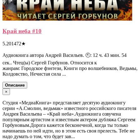
Край неба #10
5.201472
★
Аудиокнига автора Андрей Васильев. 🕙: 12 ч. 43 мин. 54
сек.. Чтец(ы) Сергей Горбунов. Относится к
жанрам: Городское фэнтези, Книги про волшебников, Ведьмы,
Колдовство, Нечистая сила ...
Описание
×
Студия «МедиаКнига» представляет десятую аудиокнигу
серии «А.Смолин, ведьмак» известного российского писателя
Андрея Васильева – «Край неба».Аудиокнига озвучена
популярным артистом и известным актером дубляжа Сергеем
Горбуновым.Дорога кажется бесконечной, когда ты только
начинаешь по ней идти, но в этом есть своя прелесть. Тебе не
надо думать о том, что будет зав...