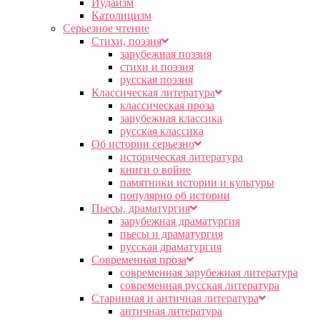
Иудаизм
Католицизм
Серьезное чтение
Cтихи, поэзия
зарубежная поэзия
стихи и поэзия
русская поэзия
Классическая литература
классическая проза
зарубежная классика
русская классика
Об истории серьезно
историческая литература
книги о войне
памятники истории и культуры
популярно об истории
Пьесы, драматургия
зарубежная драматургия
пьесы и драматургия
русская драматургия
Современная проза
современная зарубежная литература
современная русская литература
Старинная и античная литература
античная литература