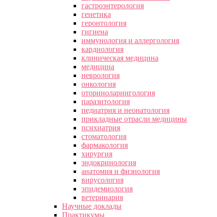
гастроэнтерология
генетика
геронтология
гигиена
иммунология и аллергология
кардиология
клиническая медицина
медицина
неврология
онкология
оториноларингология
паразитология
педиатрия и неонатология
прикладные отрасли медицины
психиатрия
стоматология
фармакология
хирургия
эндокринология
анатомия и физиология
вирусология
эпидемиология
ветеринария
Научные доклады
Практикумы