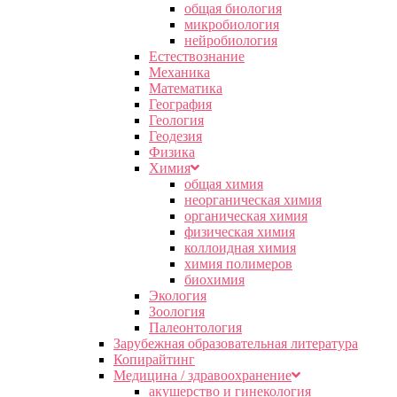
общая биология
микробиология
нейробиология
Естествознание
Механика
Математика
География
Геология
Геодезия
Физика
Химия
общая химия
неорганическая химия
органическая химия
физическая химия
коллоидная химия
химия полимеров
биохимия
Экология
Зоология
Палеонтология
Зарубежная образовательная литература
Копирайтинг
Медицина / здравоохранение
акушерство и гинекология