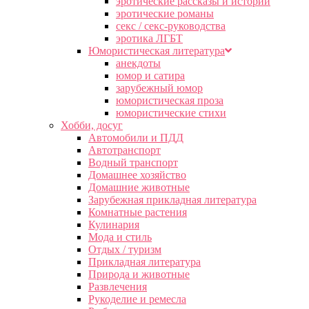
эротические рассказы и истории
эротические романы
секс / секс-руководства
эротика ЛГБТ
Юмористическая литература
анекдоты
юмор и сатира
зарубежный юмор
юмористическая проза
юмористические стихи
Хобби, досуг
Автомобили и ПДД
Автотранспорт
Водный транспорт
Домашнее хозяйство
Домашние животные
Зарубежная прикладная литература
Комнатные растения
Кулинария
Мода и стиль
Отдых / туризм
Прикладная литература
Природа и животные
Развлечения
Рукоделие и ремесла