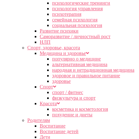
психологические тренинги
психология управления
психотерапия
семейная психология
социальная психология
Развитие психики
Саморазвитие / личностный рост
НЛП
Спорт, здоровье, красота
Медицина и здоровье
популярно о медицине
альтернативная медицина
народная и нетрадиционная медицина
здоровое и правильное питание
здоровье
Спорт
спорт / фитнес
физкультура и спорт
Красота
косметика и косметология
похудение и диеты
Родителям
Воспитание
Воспитание детей
Дети