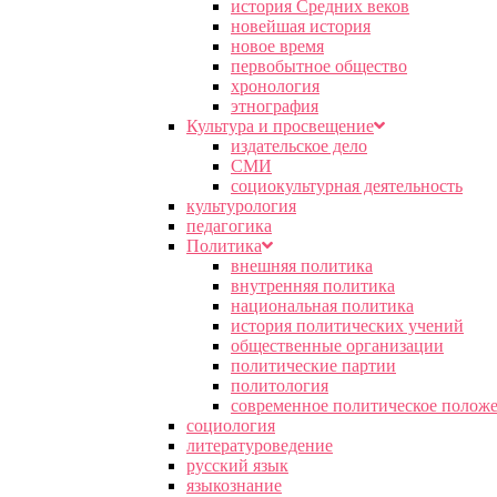
история Средних веков
новейшая история
новое время
первобытное общество
хронология
этнография
Культура и просвещение
издательское дело
СМИ
социокультурная деятельность
культурология
педагогика
Политика
внешняя политика
внутренняя политика
национальная политика
история политических учений
общественные организации
политические партии
политология
современное политическое полож
социология
литературоведение
русский язык
языкознание