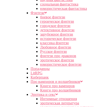
социальная фантастика
юмористическая фантастика
Фэнтези
боевое фэнтези
героическое фэнтези
городское фэнтези
детективное фэнтези
зарубежное фэнтези
историческое фэнтези
классика фэнтези
Любовное фэнтези
Русское фэнтези
фэнтези про драконов
эротическое фэнтези
юмористическое фэнтези
Попаданцы
LitRPG
Киберпанк
Про вампиров и волшебников
Книги про вампиров
Книги про волшебников
Эротика и секс
Интимные отношения
эротическая литература