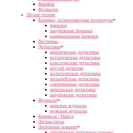
Фанфик
Фольклор
Лёгкое чтение
Боевики, остросюжетная литература
боевики
зарубежные боевики
криминальные боевики
Вестерны
Детективы
иронические детективы
исторические детективы
классические детективы
крутой детектив
политические детективы
полицейские детективы
современные детективы
шпионские детективы
зарубежные детективы
Журналы
женские журналы
мужские журналы
Комиксы / Манга
Легкая проза
Любовные романы
зарубежные любовные романы