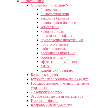
Бизнес-книги
О бизнесе популярно
бизнес-план
бизнес-стратегии
выход из бизнеса
инновации в бизнесе
консалтинг
креатив / идеи
организация офиса
привлечение инвестиций
просто о бизнесе
работа с долгами
российская практика
советы от гуру
эффективность бизнеса
MBA
Клиентский сервис
Банковское дело
Бухучет / налогообложение / аудит
Государственное и муниципальное
управление
Делопроизводство
Зарубежная деловая литература
Интернет-бизнес
Кадровый менеджмент