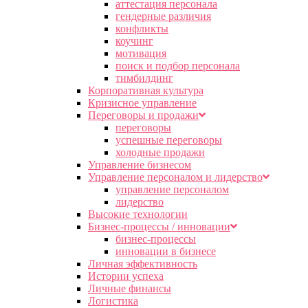
аттестация персонала
гендерные различия
конфликты
коучинг
мотивация
поиск и подбор персонала
тимбилдинг
Корпоративная культура
Кризисное управление
Переговоры и продажи
переговоры
успешные переговоры
холодные продажи
Управление бизнесом
Управление персоналом и лидерство
управление персоналом
лидерство
Высокие технологии
Бизнес-процессы / инновации
бизнес-процессы
инновации в бизнесе
Личная эффективность
Истории успеха
Личные финансы
Логистика