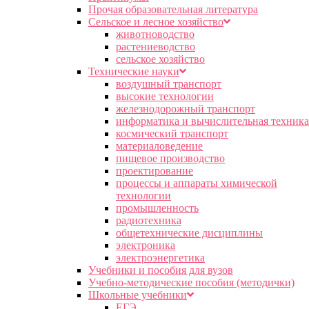
Прочая образовательная литература
Сельское и лесное хозяйство
животноводство
растениеводство
сельское хозяйство
Технические науки
воздушный транспорт
высокие технологии
железнодорожный транспорт
информатика и вычислительная техника
космический транспорт
материаловедение
пищевое производство
проектирование
процессы и аппараты химической
технологии
промышленность
радиотехника
общетехнические дисциплины
электроника
электроэнергетика
Учебники и пособия для вузов
Учебно-методические пособия (методички)
Школьные учебники
ЕГЭ