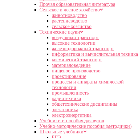
Прочая образовательная литература
Сельское и лесное хозяйство
животноводство
растениеводство
сельское хозяйство
Технические науки
воздушный транспорт
высокие технологии
железнодорожный транспорт
информатика и вычислительная техника
космический транспорт
материаловедение
пищевое производство
проектирование
процессы и аппараты химической
технологии
промышленность
радиотехника
общетехнические дисциплины
электроника
электроэнергетика
Учебники и пособия для вузов
Учебно-методические пособия (методички)
Школьные учебники
ЕГЭ