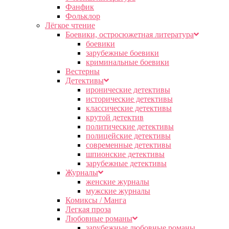
Фанфик
Фольклор
Лёгкое чтение
Боевики, остросюжетная литература
боевики
зарубежные боевики
криминальные боевики
Вестерны
Детективы
иронические детективы
исторические детективы
классические детективы
крутой детектив
политические детективы
полицейские детективы
современные детективы
шпионские детективы
зарубежные детективы
Журналы
женские журналы
мужские журналы
Комиксы / Манга
Легкая проза
Любовные романы
зарубежные любовные романы