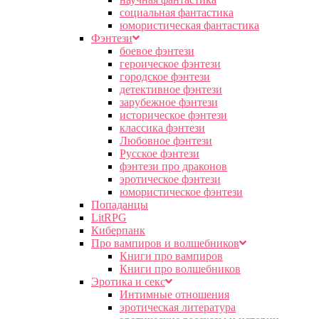
социальная фантастика
юмористическая фантастика
Фэнтези
боевое фэнтези
героическое фэнтези
городское фэнтези
детективное фэнтези
зарубежное фэнтези
историческое фэнтези
классика фэнтези
Любовное фэнтези
Русское фэнтези
фэнтези про драконов
эротическое фэнтези
юмористическое фэнтези
Попаданцы
LitRPG
Киберпанк
Про вампиров и волшебников
Книги про вампиров
Книги про волшебников
Эротика и секс
Интимные отношения
эротическая литература