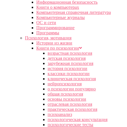
Информационная безопасность
Книги о компьютерах
Компьютерная справочная литература
Компьютерные журналы
ОС и сети
Программирование
Программы
Психология, мотивация
Истории из жизни
Книги по психологии
возрастная психология
детская психология
зарубежная психология
история психологии
классики психологии
клиническая психология
нейропсихология
о психологии популярно
общая психология
основы психологии
отраслевая психология
практическая психология
психоанализ
психологическая консультация
психологические тесты