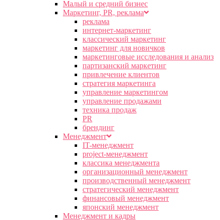
Малый и средний бизнес
Маркетинг, PR, реклама
реклама
интернет-маркетинг
классический маркетинг
маркетинг для новичков
маркетинговые исследования и анализ
партизанский маркетинг
привлечение клиентов
стратегия маркетинга
управление маркетингом
управление продажами
техника продаж
PR
брендинг
Менеджмент
IT-менеджмент
project-менеджмент
классика менеджмента
организационный менеджмент
производственный менеджмент
стратегический менеджмент
финансовый менеджмент
японский менеджмент
Менеджмент и кадры