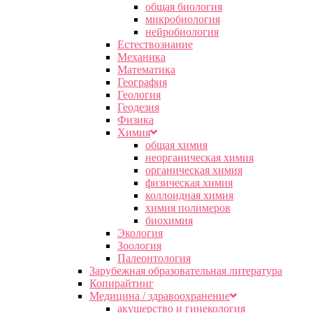
общая биология
микробиология
нейробиология
Естествознание
Механика
Математика
География
Геология
Геодезия
Физика
Химия
общая химия
неорганическая химия
органическая химия
физическая химия
коллоидная химия
химия полимеров
биохимия
Экология
Зоология
Палеонтология
Зарубежная образовательная литература
Копирайтинг
Медицина / здравоохранение
акушерство и гинекология