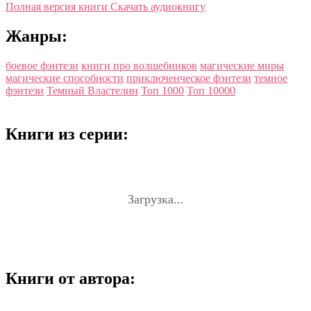
Полная версия книги
Скачать аудиокнигу
Жанры:
боевое фэнтези
книги про волшебников
магические миры
магические способности
приключенческое фэнтези
темное
фэнтези
Темный Властелин
Топ 1000
Топ 10000
Книги из серии:
Загрузка...
Книги от автора: