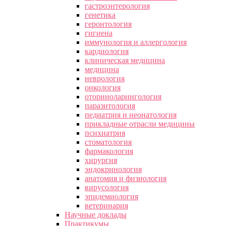
гастроэнтерология
генетика
геронтология
гигиена
иммунология и аллергология
кардиология
клиническая медицина
медицина
неврология
онкология
оториноларингология
паразитология
педиатрия и неонатология
прикладные отрасли медицины
психиатрия
стоматология
фармакология
хирургия
эндокринология
анатомия и физиология
вирусология
эпидемиология
ветеринария
Научные доклады
Практикумы