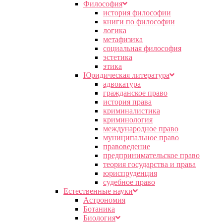
Философия
история философии
книги по философии
логика
метафизика
социальная философия
эстетика
этика
Юридическая литература
адвокатура
гражданское право
история права
криминалистика
криминология
международное право
муниципальное право
правоведение
предпринимательское право
теория государства и права
юриспруденция
судебное право
Естественные науки
Астрономия
Ботаника
Биология