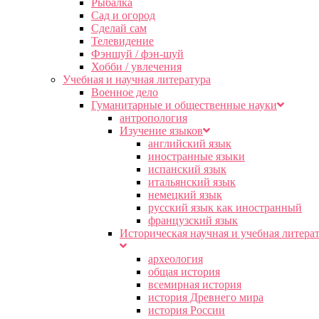
Рыбалка
Сад и огород
Сделай сам
Телевидение
Фэншуй / фэн-шуй
Хобби / увлечения
Учебная и научная литература
Военное дело
Гуманитарные и общественные науки
антропология
Изучение языков
английский язык
иностранные языки
испанский язык
итальянский язык
немецкий язык
русский язык как иностранный
французский язык
Историческая научная и учебная литера
археология
общая история
всемирная история
история Древнего мира
история России