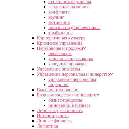
аттестация персонала
гендерные различия
конфликты
коучинг
мотивация
поиск и подбор персонала
тимбилдинг
Корпоративная культура
Кризисное управление
Переговоры и продажи
переговоры
успешные переговоры
холодные продажи
Управление бизнесом
Управление персоналом и лидерство
управление персоналом
лидерство
Высокие технологии
Бизнес-процессы / инновации
бизнес-процессы
инновации в бизнесе
Личная эффективность
Истории успеха
Личные финансы
Логистика