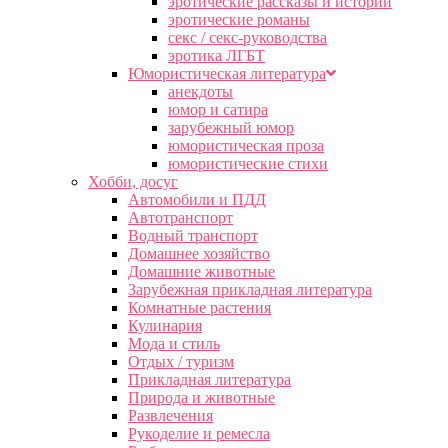
эротические рассказы и истории
эротические романы
секс / секс-руководства
эротика ЛГБТ
Юмористическая литература
анекдоты
юмор и сатира
зарубежный юмор
юмористическая проза
юмористические стихи
Хобби, досуг
Автомобили и ПДД
Автотранспорт
Водный транспорт
Домашнее хозяйство
Домашние животные
Зарубежная прикладная литература
Комнатные растения
Кулинария
Мода и стиль
Отдых / туризм
Прикладная литература
Природа и животные
Развлечения
Рукоделие и ремесла