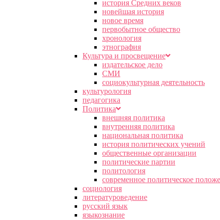
история Средних веков
новейшая история
новое время
первобытное общество
хронология
этнография
Культура и просвещение
издательское дело
СМИ
социокультурная деятельность
культурология
педагогика
Политика
внешняя политика
внутренняя политика
национальная политика
история политических учений
общественные организации
политические партии
политология
современное политическое полож
социология
литературоведение
русский язык
языкознание