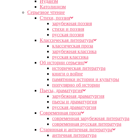
Иудаизм
Католицизм
Серьезное чтение
Cтихи, поэзия
зарубежная поэзия
стихи и поэзия
русская поэзия
Классическая литература
классическая проза
зарубежная классика
русская классика
Об истории серьезно
историческая литература
книги о войне
памятники истории и культуры
популярно об истории
Пьесы, драматургия
зарубежная драматургия
пьесы и драматургия
русская драматургия
Современная проза
современная зарубежная литература
современная русская литература
Старинная и античная литература
античная литература