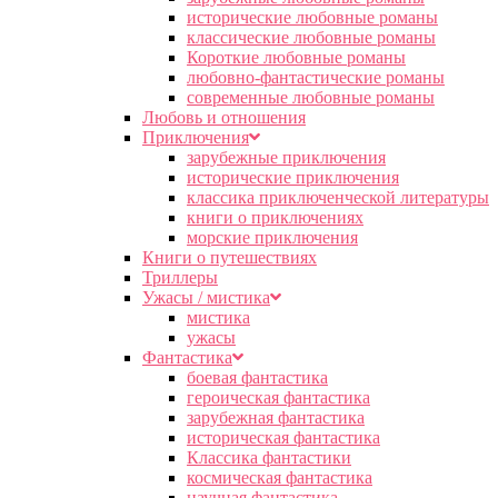
исторические любовные романы
классические любовные романы
Короткие любовные романы
любовно-фантастические романы
современные любовные романы
Любовь и отношения
Приключения
зарубежные приключения
исторические приключения
классика приключенческой литературы
книги о приключениях
морские приключения
Книги о путешествиях
Триллеры
Ужасы / мистика
мистика
ужасы
Фантастика
боевая фантастика
героическая фантастика
зарубежная фантастика
историческая фантастика
Классика фантастики
космическая фантастика
научная фантастика