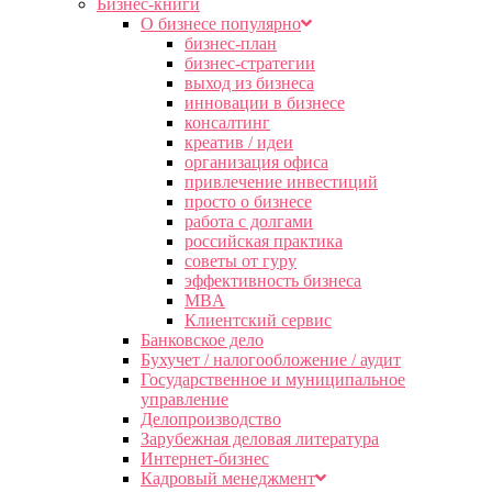
Бизнес-книги
О бизнесе популярно
бизнес-план
бизнес-стратегии
выход из бизнеса
инновации в бизнесе
консалтинг
креатив / идеи
организация офиса
привлечение инвестиций
просто о бизнесе
работа с долгами
российская практика
советы от гуру
эффективность бизнеса
MBA
Клиентский сервис
Банковское дело
Бухучет / налогообложение / аудит
Государственное и муниципальное
управление
Делопроизводство
Зарубежная деловая литература
Интернет-бизнес
Кадровый менеджмент