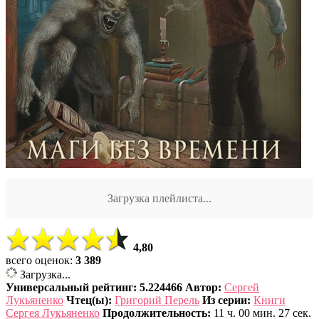
Загрузка плейлиста...
4,80
всего оценок:
3 389
Загрузка...
Универсальный рейтинг: 5.224466
Автор:
Сергей
Лукьяненко
Чтец(ы):
Григорий Перель
Из серии:
Книги
Сергея Лукьяненко
Продолжительность:
11 ч. 00 мин. 27 сек.