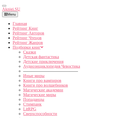
Toggle
Aknigi.SU
Navigation
Menu
Главная
Рейтинг Книг
Рейтинг Авторов
Рейтинг Чтецов
Рейтинг Жанров
Подборки книг
Сказки
Детская фантастика
Детские приключения
Аудиоэнциклопедия Чевостика
—————————————
Иные миры
Книги про вампиров
Книги про волшебников
Магические академии
Магические миры
Попаданцы
Стимпанк
LitRPG
Сверхспособности