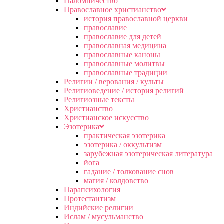
Паломничество
Православное христианство
история православной церкви
православие
православие для детей
православная медицина
православные каноны
православные молитвы
православные традиции
Религии / верования / культы
Религиоведение / история религий
Религиозные тексты
Христианство
Христианское искусство
Эзотерика
практическая эзотерика
эзотерика / оккультизм
зарубежная эзотерическая литература
йога
гадание / толкование снов
магия / колдовство
Парапсихология
Протестантизм
Индийские религии
Ислам / мусульманство