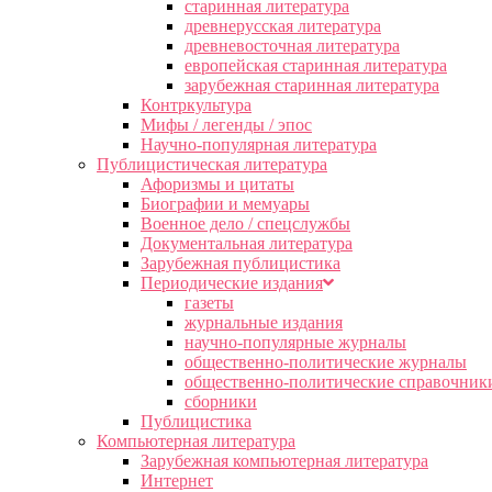
старинная литература
древнерусская литература
древневосточная литература
европейская старинная литература
зарубежная старинная литература
Контркультура
Мифы / легенды / эпос
Научно-популярная литература
Публицистическая литература
Афоризмы и цитаты
Биографии и мемуары
Военное дело / спецслужбы
Документальная литература
Зарубежная публицистика
Периодические издания
газеты
журнальные издания
научно-популярные журналы
общественно-политические журналы
общественно-политические справочник
сборники
Публицистика
Компьютерная литература
Зарубежная компьютерная литература
Интернет