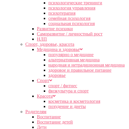
психологические тренинги
психология управления
психотерапия
семейная психология
социальная психология
Развитие психики
Саморазвитие / личностный рост
НЛП
Спорт, здоровье, красота
Медицина и здоровье
популярно о медицине
альтернативная медицина
народная и нетрадиционная медицина
здоровое и правильное питание
здоровье
Спорт
спорт / фитнес
физкультура и спорт
Красота
косметика и косметология
похудение и диеты
Родителям
Воспитание
Воспитание детей
Дети