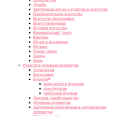
Дизайн
Зарубежная лит-ра о культуре и искусстве
Изобразительное искусство
Искусство фотографии
Искусствоведение
История искусства
Кинематограф / театр
Критика
Музеи и коллекции
Музыка
Опера / балет
Танцы
Цирк
Религия и духовная литература
Астрология
Богословие
Буддизм
вероучения в буддизме
дзэн-буддизм
тибетский буддизм
Даосизм / конфуцианство
Духовная литература
Зарубежная религиозная и эзотерическая
литература