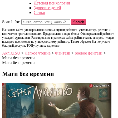
Детская психология
Здоровье детей
Семья
Search for:
Search
На нашем сайте универсальная система оценки рейтинга учитывает ср. рейтинг и
количество проголосовавших. Представлена в виде блока «Универсальный рейтинг»
у каждой аудиокниги. Ранжирование в разделах сайта: рейтинг книг, авторов, чтецов
и жанров происходит по универсальному рейтингу. Таким образом Вы получаете
быстрый доступ к ТОПу лучших аудиокниг.
Aknigi.SU
>
Лёгкое чтение
>
Фэнтези
>
боевое фэнтези
>
Маги без времени
Маги без времени
Маги без времени