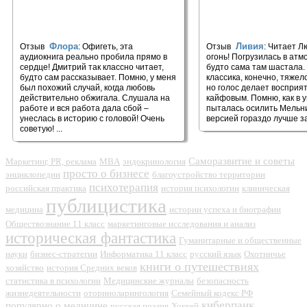
🎧 Любовь как испытание
🎧 В лесах (часть пе
Флора
Ливия
Отзыв
: Офигеть, эта
Отзыв
: Читает 
аудиокнига реально пробила прямо в
огонь! Погрузилась в атм
сердце! Дмитрий так классно читает,
будто сама там шастала.
будто сам рассказывает. Помню, у меня
классика, конечно, тяжел
был похожий случай, когда любовь
но голос делает восприят
действительно обжигала. Слушала на
кайфовым. Помню, как в 
работе и вся работа дала сбой –
пыталась осилить Мельни
унеслась в историю с головой! Очень
версией гораздо лучше за
советую! ...
Саморазвитие и советы
Маркетинг, PR, реклама
MBA
эндокринология
просто о бизнесе
энциклопедии
благоустройство территории
психотерапия
российская практика
история психологии
клиническая
публицистика
медицина
истории успеха и биографии
Обществознание 11 класс
маркетинговые исследования и анализ
историческая фантастика
Гуманитарные и общественные
науки
бизнес-стратегии
Информатика 11 класс
русский язык
Охотничье
книги о путешествиях
хозяйство
история Средних веков
статистика в психологии
Медицинские журналы
безопасность
жизнедеятельности
оториноларингология
Семейный кодекс РФ
киберпанк
популярно о медицине
русская поэзия
Хоккей