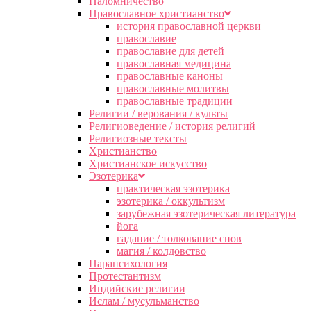
Паломничество
Православное христианство
история православной церкви
православие
православие для детей
православная медицина
православные каноны
православные молитвы
православные традиции
Религии / верования / культы
Религиоведение / история религий
Религиозные тексты
Христианство
Христианское искусство
Эзотерика
практическая эзотерика
эзотерика / оккультизм
зарубежная эзотерическая литература
йога
гадание / толкование снов
магия / колдовство
Парапсихология
Протестантизм
Индийские религии
Ислам / мусульманство