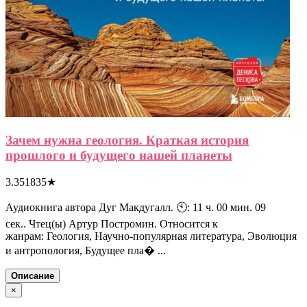
Зачем нужна геология. Краткая история
прошлого и будущего нашей планеты
3.351835
★
Аудиокнига автора Дуг Макдугалл. 🕙: 11 ч. 00 мин. 09
сек.. Чтец(ы) Артур Постромин. Относится к
жанрам: Геология, Научно-популярная литература, Эволюция
и антропология, Будущее пла� ...
Описание
×