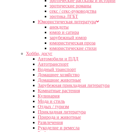
эротические рассказы и истории
эротические романы
секс / секс-руководства
эротика ЛГБТ
Юмористическая литература
анекдоты
юмор и сатира
зарубежный юмор
юмористическая проза
юмористические стихи
Хобби, досуг
Автомобили и ПДД
Автотранспорт
Водный транспорт
Домашнее хозяйство
Домашние животные
Зарубежная прикладная литература
Комнатные растения
Кулинария
Мода и стиль
Отдых / туризм
Прикладная литература
Природа и животные
Развлечения
Рукоделие и ремесла