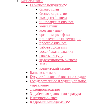
Бизнес-книги
О бизнесе популярно
бизнес-план
бизнес-стратегии
выход из бизнеса
инновации в бизнесе
консалтинг
креатив / идеи
организация офиса
привлечение инвестиций
просто о бизнесе
работа с долгами
российская практика
советы от гуру
эффективность бизнеса
MBA
Клиентский сервис
Банковское дело
Бухучет / налогообложение / аудит
Государственное и муниципальное
управление
Делопроизводство
Зарубежная деловая литература
Интернет-бизнес
Кадровый менеджмент