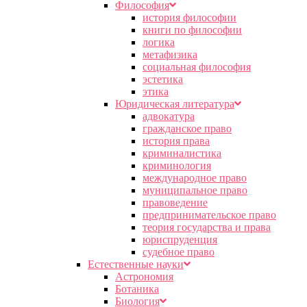
Философия
история философии
книги по философии
логика
метафизика
социальная философия
эстетика
этика
Юридическая литература
адвокатура
гражданское право
история права
криминалистика
криминология
международное право
муниципальное право
правоведение
предпринимательское право
теория государства и права
юриспруденция
судебное право
Естественные науки
Астрономия
Ботаника
Биология