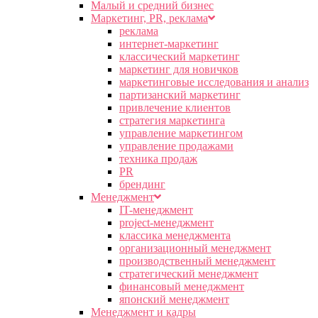
Малый и средний бизнес
Маркетинг, PR, реклама
реклама
интернет-маркетинг
классический маркетинг
маркетинг для новичков
маркетинговые исследования и анализ
партизанский маркетинг
привлечение клиентов
стратегия маркетинга
управление маркетингом
управление продажами
техника продаж
PR
брендинг
Менеджмент
IT-менеджмент
project-менеджмент
классика менеджмента
организационный менеджмент
производственный менеджмент
стратегический менеджмент
финансовый менеджмент
японский менеджмент
Менеджмент и кадры