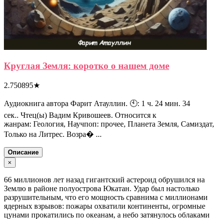
Круглая Земля: коротко о нашем доме
2.750895
★
Аудиокнига автора Фарит Атауллин. 🕙: 1 ч. 24 мин. 34
сек.. Чтец(ы) Вадим Кривошеев. Относится к
жанрам: Геология, Научпоп: прочее, Планета Земля, Самиздат,
Только на Литрес. Возра� ...
Описание
×
66 миллионов лет назад гигантский астероид обрушился на
Землю в районе полуострова Юкатан. Удар был настолько
разрушительным, что его мощность сравнима с миллионами
ядерных взрывов: пожары охватили континенты, огромные
цунами прокатились по океанам, а небо затянулось облаками