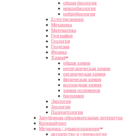
общая биология
микробиология
нейробиология
Естествознание
Механика
Математика
География
Геология
Геодезия
Физика
Химия
общая химия
неорганическая химия
органическая химия
физическая химия
коллоидная химия
химия полимеров
биохимия
Экология
Зоология
Палеонтология
Зарубежная образовательная литература
Копирайтинг
Медицина / здравоохранение
акушерство и гинекология