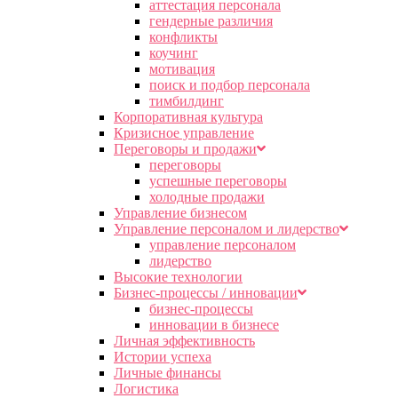
аттестация персонала
гендерные различия
конфликты
коучинг
мотивация
поиск и подбор персонала
тимбилдинг
Корпоративная культура
Кризисное управление
Переговоры и продажи
переговоры
успешные переговоры
холодные продажи
Управление бизнесом
Управление персоналом и лидерство
управление персоналом
лидерство
Высокие технологии
Бизнес-процессы / инновации
бизнес-процессы
инновации в бизнесе
Личная эффективность
Истории успеха
Личные финансы
Логистика