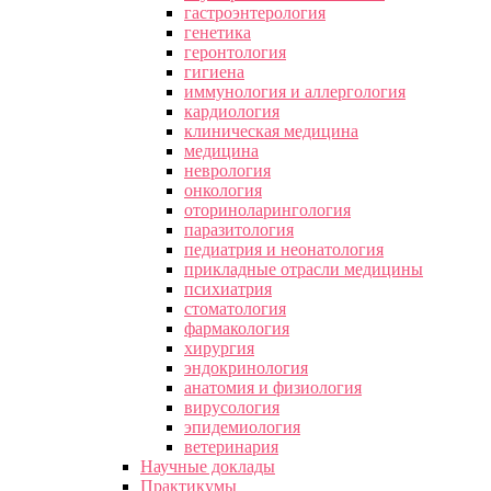
гастроэнтерология
генетика
геронтология
гигиена
иммунология и аллергология
кардиология
клиническая медицина
медицина
неврология
онкология
оториноларингология
паразитология
педиатрия и неонатология
прикладные отрасли медицины
психиатрия
стоматология
фармакология
хирургия
эндокринология
анатомия и физиология
вирусология
эпидемиология
ветеринария
Научные доклады
Практикумы