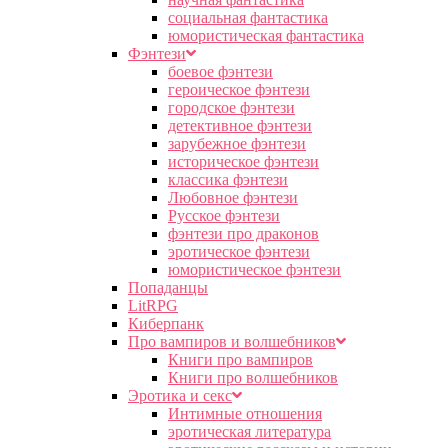
социальная фантастика
юмористическая фантастика
Фэнтези
боевое фэнтези
героическое фэнтези
городское фэнтези
детективное фэнтези
зарубежное фэнтези
историческое фэнтези
классика фэнтези
Любовное фэнтези
Русское фэнтези
фэнтези про драконов
эротическое фэнтези
юмористическое фэнтези
Попаданцы
LitRPG
Киберпанк
Про вампиров и волшебников
Книги про вампиров
Книги про волшебников
Эротика и секс
Интимные отношения
эротическая литература