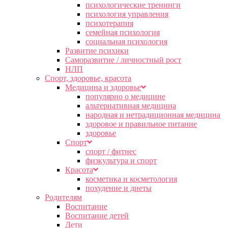
психологические тренинги
психология управления
психотерапия
семейная психология
социальная психология
Развитие психики
Саморазвитие / личностный рост
НЛП
Спорт, здоровье, красота
Медицина и здоровье
популярно о медицине
альтернативная медицина
народная и нетрадиционная медицина
здоровое и правильное питание
здоровье
Спорт
спорт / фитнес
физкультура и спорт
Красота
косметика и косметология
похудение и диеты
Родителям
Воспитание
Воспитание детей
Дети