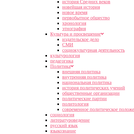
история Средних веков
новейшая история
новое время
первобытное общество
хронология
этнография
Культура и просвещение
издательское дело
СМИ
социокультурная деятельность
культурология
педагогика
Политика
внешняя политика
внутренняя политика
национальная политика
история политических учений
общественные организации
политические партии
политология
современное политическое полож
социология
литературоведение
русский язык
языкознание