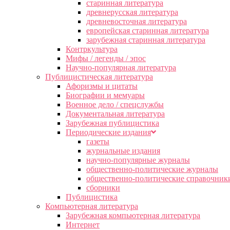
старинная литература
древнерусская литература
древневосточная литература
европейская старинная литература
зарубежная старинная литература
Контркультура
Мифы / легенды / эпос
Научно-популярная литература
Публицистическая литература
Афоризмы и цитаты
Биографии и мемуары
Военное дело / спецслужбы
Документальная литература
Зарубежная публицистика
Периодические издания
газеты
журнальные издания
научно-популярные журналы
общественно-политические журналы
общественно-политические справочник
сборники
Публицистика
Компьютерная литература
Зарубежная компьютерная литература
Интернет