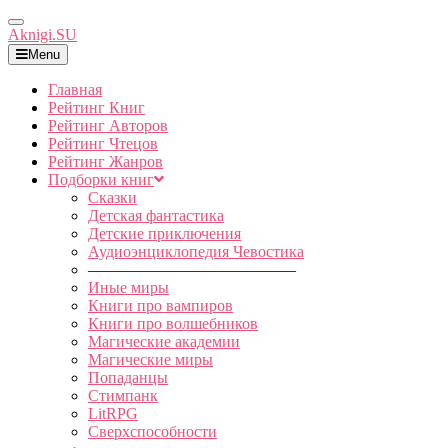
Toggle
Aknigi.SU
Navigation
Menu
Главная
Рейтинг Книг
Рейтинг Авторов
Рейтинг Чтецов
Рейтинг Жанров
Подборки книг
Сказки
Детская фантастика
Детские приключения
Аудиоэнциклопедия Чевостика
—————————————
Иные миры
Книги про вампиров
Книги про волшебников
Магические академии
Магические миры
Попаданцы
Стимпанк
LitRPG
Сверхспособности