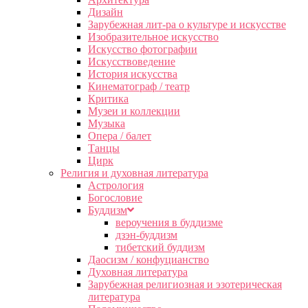
Дизайн
Зарубежная лит-ра о культуре и искусстве
Изобразительное искусство
Искусство фотографии
Искусствоведение
История искусства
Кинематограф / театр
Критика
Музеи и коллекции
Музыка
Опера / балет
Танцы
Цирк
Религия и духовная литература
Астрология
Богословие
Буддизм
вероучения в буддизме
дзэн-буддизм
тибетский буддизм
Даосизм / конфуцианство
Духовная литература
Зарубежная религиозная и эзотерическая
литература