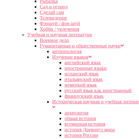
Рыбалка
Сад и огород
Сделай сам
Телевидение
Фэншуй / фэн-шуй
Хобби / увлечения
Учебная и научная литература
Военное дело
Гуманитарные и общественные науки
антропология
Изучение языков
английский язык
иностранные языки
испанский язык
итальянский язык
немецкий язык
русский язык как иностранный
французский язык
Историческая научная и учебная литера
археология
общая история
всемирная история
история Древнего мира
история России