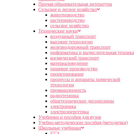
Прочая образовательная литература
Сельское и лесное хозяйство
животноводство
растениеводство
сельское хозяйство
Технические науки
воздушный транспорт
высокие технологии
железнодорожный транспорт
информатика и вычислительная техника
космический транспорт
материаловедение
пищевое производство
проектирование
процессы и аппараты химической
технологии
промышленность
радиотехника
общетехнические дисциплины
электроника
электроэнергетика
Учебники и пособия для вузов
Учебно-методические пособия (методички)
Школьные учебники
ЕГЭ