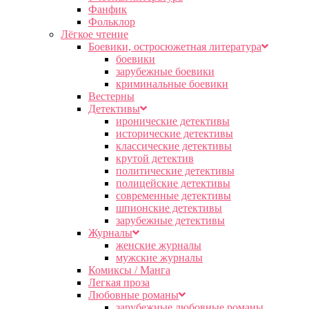
Фанфик
Фольклор
Лёгкое чтение
Боевики, остросюжетная литература
боевики
зарубежные боевики
криминальные боевики
Вестерны
Детективы
иронические детективы
исторические детективы
классические детективы
крутой детектив
политические детективы
полицейские детективы
современные детективы
шпионские детективы
зарубежные детективы
Журналы
женские журналы
мужские журналы
Комиксы / Манга
Легкая проза
Любовные романы
зарубежные любовные романы