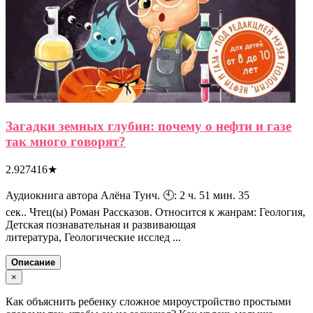
Загадки земных глубин: почему о нефти и газе
так много говорят?
2.927416
★
Аудиокнига автора Алёна Тунч. 🕙: 2 ч. 51 мин. 35
сек.. Чтец(ы) Роман Рассказов. Относится к жанрам: Геология,
Детская познавательная и развивающая
литература, Геологические исслед ...
Описание
×
Как объяснить ребенку сложное мироустройство простыми