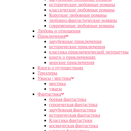
исторические любовные романы
классические любовные романы
Короткие любовные романы
любовно-фантастические романы
современные любовные романы
Любовь и отношения
Приключения
зарубежные приключения
исторические приключения
классика приключенческой литературы
книги о приключениях
морские приключения
Книги о путешествиях
Триллеры
Ужасы / мистика
мистика
ужасы
Фантастика
боевая фантастика
героическая фантастика
зарубежная фантастика
историческая фантастика
Классика фантастики
космическая фантастика
научная фантастика