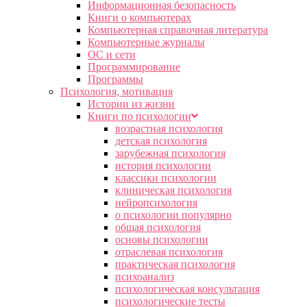
Информационная безопасность
Книги о компьютерах
Компьютерная справочная литература
Компьютерные журналы
ОС и сети
Программирование
Программы
Психология, мотивация
Истории из жизни
Книги по психологии
возрастная психология
детская психология
зарубежная психология
история психологии
классики психологии
клиническая психология
нейропсихология
о психологии популярно
общая психология
основы психологии
отраслевая психология
практическая психология
психоанализ
психологическая консультация
психологические тесты