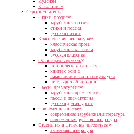
Иудаизм
Католицизм
Серьезное чтение
Cтихи, поэзия
зарубежная поэзия
стихи и поэзия
русская поэзия
Классическая литература
классическая проза
зарубежная классика
русская классика
Об истории серьезно
историческая литература
книги о войне
памятники истории и культуры
популярно об истории
Пьесы, драматургия
зарубежная драматургия
пьесы и драматургия
русская драматургия
Современная проза
современная зарубежная литература
современная русская литература
Старинная и античная литература
античная литература