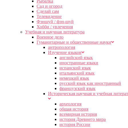
Рыбалка
Сад и огород
Сделай сам
Телевидение
Фэншуй / фэн-шуй
Хобби / увлечения
Учебная и научная литература
Военное дело
Гуманитарные и общественные науки
антропология
Изучение языков
английский язык
иностранные языки
испанский язык
итальянский язык
немецкий язык
русский язык как иностранный
французский язык
Историческая научная и учебная литера
археология
общая история
всемирная история
история Древнего мира
история России