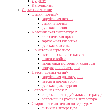
Иудаизм
Католицизм
Серьезное чтение
Cтихи, поэзия
зарубежная поэзия
стихи и поэзия
русская поэзия
Классическая литература
классическая проза
зарубежная классика
русская классика
Об истории серьезно
историческая литература
книги о войне
памятники истории и культуры
популярно об истории
Пьесы, драматургия
зарубежная драматургия
пьесы и драматургия
русская драматургия
Современная проза
современная зарубежная литература
современная русская литература
Старинная и античная литература
античная литература