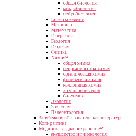
общая биология
микробиология
нейробиология
Естествознание
Механика
Математика
География
Геология
Геодезия
Физика
Химия
общая химия
неорганическая химия
органическая химия
физическая химия
коллоидная химия
химия полимеров
биохимия
Экология
Зоология
Палеонтология
Зарубежная образовательная литература
Копирайтинг
Медицина / здравоохранение
акушерство и гинекология