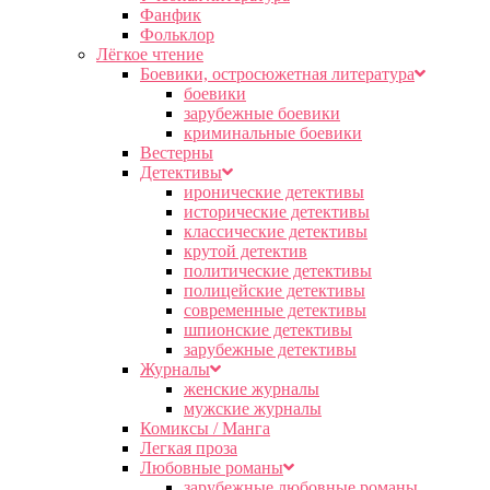
Фанфик
Фольклор
Лёгкое чтение
Боевики, остросюжетная литература
боевики
зарубежные боевики
криминальные боевики
Вестерны
Детективы
иронические детективы
исторические детективы
классические детективы
крутой детектив
политические детективы
полицейские детективы
современные детективы
шпионские детективы
зарубежные детективы
Журналы
женские журналы
мужские журналы
Комиксы / Манга
Легкая проза
Любовные романы
зарубежные любовные романы