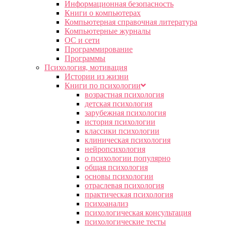
Информационная безопасность
Книги о компьютерах
Компьютерная справочная литература
Компьютерные журналы
ОС и сети
Программирование
Программы
Психология, мотивация
Истории из жизни
Книги по психологии
возрастная психология
детская психология
зарубежная психология
история психологии
классики психологии
клиническая психология
нейропсихология
о психологии популярно
общая психология
основы психологии
отраслевая психология
практическая психология
психоанализ
психологическая консультация
психологические тесты