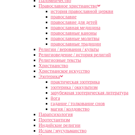
Паломничество
Православное христианство
история православной церкви
православие
православие для детей
православная медицина
православные каноны
православные молитвы
православные традиции
Религии / верования / культы
Религиоведение / история религий
Религиозные тексты
Христианство
Христианское искусство
Эзотерика
практическая эзотерика
эзотерика / оккультизм
зарубежная эзотерическая литература
йога
гадание / толкование снов
магия / колдовство
Парапсихология
Протестантизм
Индийские религии
Ислам / мусульманство