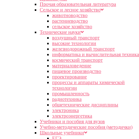
Прочая образовательная литература
Сельское и лесное хозяйство
животноводство
растениеводство
сельское хозяйство
Технические науки
воздушный транспорт
высокие технологии
железнодорожный транспорт
информатика и вычислительная техника
космический транспорт
материаловедение
пищевое производство
проектирование
процессы и аппараты химической
технологии
промышленность
радиотехника
общетехнические дисциплины
электроника
электроэнергетика
Учебники и пособия для вузов
Учебно-методические пособия (методички)
Школьные учебники
ЕГЭ