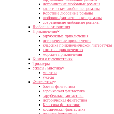
исторические любовные романы
классические любовные романы
Короткие любовные романы
любовно-фантастические романы
современные любовные романы
Любовь и отношения
Приключения
зарубежные приключения
исторические приключения
классика приключенческой литературы
книги о приключениях
морские приключения
Книги о путешествиях
Триллеры
Ужасы / мистика
мистика
ужасы
Фантастика
боевая фантастика
героическая фантастика
зарубежная фантастика
историческая фантастика
Классика фантастики
космическая фантастика
научная фантастика