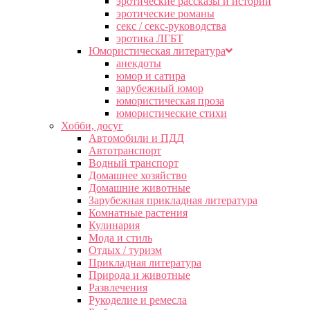
эротические рассказы и истории
эротические романы
секс / секс-руководства
эротика ЛГБТ
Юмористическая литература
анекдоты
юмор и сатира
зарубежный юмор
юмористическая проза
юмористические стихи
Хобби, досуг
Автомобили и ПДД
Автотранспорт
Водный транспорт
Домашнее хозяйство
Домашние животные
Зарубежная прикладная литература
Комнатные растения
Кулинария
Мода и стиль
Отдых / туризм
Прикладная литература
Природа и животные
Развлечения
Рукоделие и ремесла