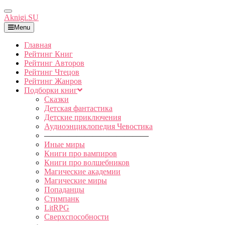
Toggle
Aknigi.SU
Navigation
Menu
Главная
Рейтинг Книг
Рейтинг Авторов
Рейтинг Чтецов
Рейтинг Жанров
Подборки книг
Сказки
Детская фантастика
Детские приключения
Аудиоэнциклопедия Чевостика
—————————————
Иные миры
Книги про вампиров
Книги про волшебников
Магические академии
Магические миры
Попаданцы
Стимпанк
LitRPG
Сверхспособности