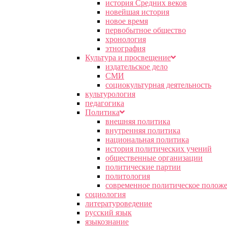
история Средних веков
новейшая история
новое время
первобытное общество
хронология
этнография
Культура и просвещение
издательское дело
СМИ
социокультурная деятельность
культурология
педагогика
Политика
внешняя политика
внутренняя политика
национальная политика
история политических учений
общественные организации
политические партии
политология
современное политическое полож
социология
литературоведение
русский язык
языкознание