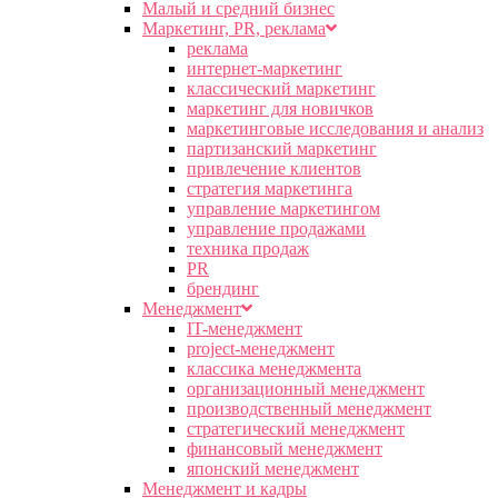
Малый и средний бизнес
Маркетинг, PR, реклама
реклама
интернет-маркетинг
классический маркетинг
маркетинг для новичков
маркетинговые исследования и анализ
партизанский маркетинг
привлечение клиентов
стратегия маркетинга
управление маркетингом
управление продажами
техника продаж
PR
брендинг
Менеджмент
IT-менеджмент
project-менеджмент
классика менеджмента
организационный менеджмент
производственный менеджмент
стратегический менеджмент
финансовый менеджмент
японский менеджмент
Менеджмент и кадры