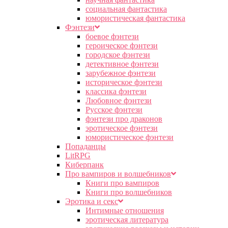
социальная фантастика
юмористическая фантастика
Фэнтези
боевое фэнтези
героическое фэнтези
городское фэнтези
детективное фэнтези
зарубежное фэнтези
историческое фэнтези
классика фэнтези
Любовное фэнтези
Русское фэнтези
фэнтези про драконов
эротическое фэнтези
юмористическое фэнтези
Попаданцы
LitRPG
Киберпанк
Про вампиров и волшебников
Книги про вампиров
Книги про волшебников
Эротика и секс
Интимные отношения
эротическая литература