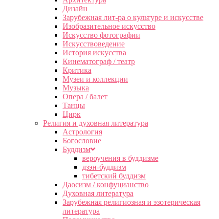
Дизайн
Зарубежная лит-ра о культуре и искусстве
Изобразительное искусство
Искусство фотографии
Искусствоведение
История искусства
Кинематограф / театр
Критика
Музеи и коллекции
Музыка
Опера / балет
Танцы
Цирк
Религия и духовная литература
Астрология
Богословие
Буддизм
вероучения в буддизме
дзэн-буддизм
тибетский буддизм
Даосизм / конфуцианство
Духовная литература
Зарубежная религиозная и эзотерическая
литература