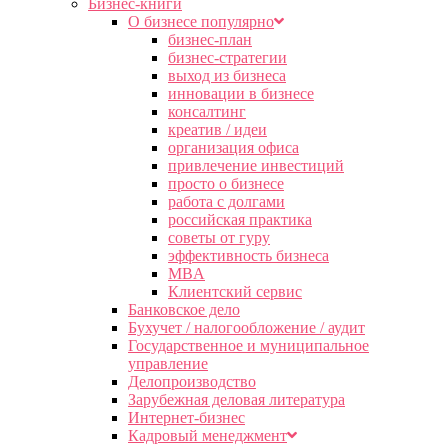
Бизнес-книги
О бизнесе популярно
бизнес-план
бизнес-стратегии
выход из бизнеса
инновации в бизнесе
консалтинг
креатив / идеи
организация офиса
привлечение инвестиций
просто о бизнесе
работа с долгами
российская практика
советы от гуру
эффективность бизнеса
MBA
Клиентский сервис
Банковское дело
Бухучет / налогообложение / аудит
Государственное и муниципальное
управление
Делопроизводство
Зарубежная деловая литература
Интернет-бизнес
Кадровый менеджмент