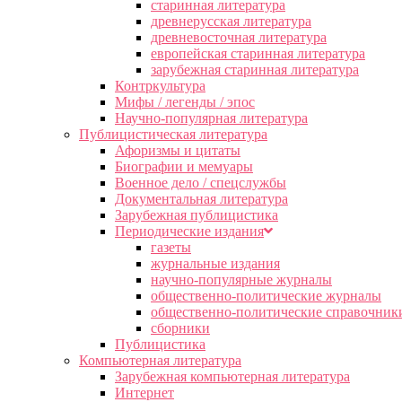
старинная литература
древнерусская литература
древневосточная литература
европейская старинная литература
зарубежная старинная литература
Контркультура
Мифы / легенды / эпос
Научно-популярная литература
Публицистическая литература
Афоризмы и цитаты
Биографии и мемуары
Военное дело / спецслужбы
Документальная литература
Зарубежная публицистика
Периодические издания
газеты
журнальные издания
научно-популярные журналы
общественно-политические журналы
общественно-политические справочник
сборники
Публицистика
Компьютерная литература
Зарубежная компьютерная литература
Интернет