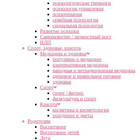
психологические тренинги
психология управления
психотерапия
семейная психология
социальная психология
Развитие психики
Саморазвитие / личностный рост
НЛП
Спорт, здоровье, красота
Медицина и здоровье
популярно о медицине
альтернативная медицина
народная и нетрадиционная медицина
здоровое и правильное питание
здоровье
Спорт
спорт / фитнес
физкультура и спорт
Красота
косметика и косметология
похудение и диеты
Родителям
Воспитание
Воспитание детей
Дети