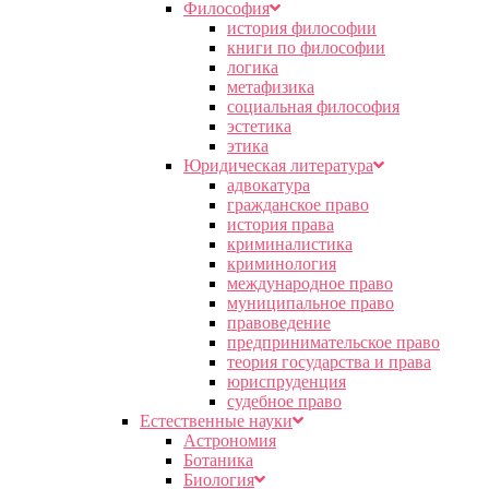
Философия
история философии
книги по философии
логика
метафизика
социальная философия
эстетика
этика
Юридическая литература
адвокатура
гражданское право
история права
криминалистика
криминология
международное право
муниципальное право
правоведение
предпринимательское право
теория государства и права
юриспруденция
судебное право
Естественные науки
Астрономия
Ботаника
Биология