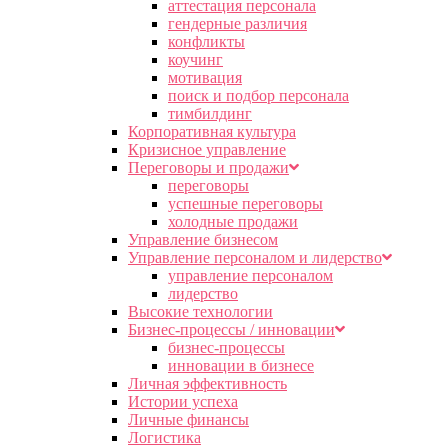
аттестация персонала
гендерные различия
конфликты
коучинг
мотивация
поиск и подбор персонала
тимбилдинг
Корпоративная культура
Кризисное управление
Переговоры и продажи
переговоры
успешные переговоры
холодные продажи
Управление бизнесом
Управление персоналом и лидерство
управление персоналом
лидерство
Высокие технологии
Бизнес-процессы / инновации
бизнес-процессы
инновации в бизнесе
Личная эффективность
Истории успеха
Личные финансы
Логистика