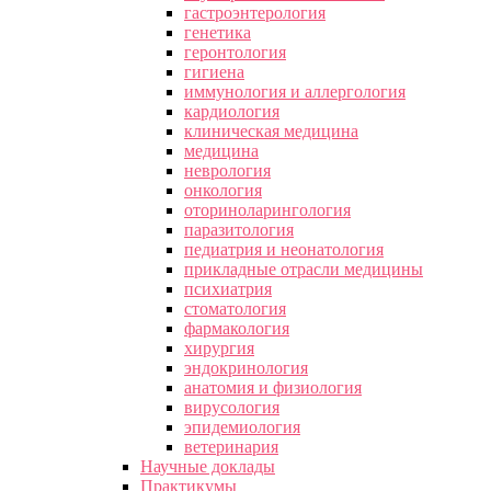
гастроэнтерология
генетика
геронтология
гигиена
иммунология и аллергология
кардиология
клиническая медицина
медицина
неврология
онкология
оториноларингология
паразитология
педиатрия и неонатология
прикладные отрасли медицины
психиатрия
стоматология
фармакология
хирургия
эндокринология
анатомия и физиология
вирусология
эпидемиология
ветеринария
Научные доклады
Практикумы